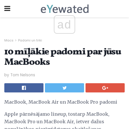
ad
Macs
Padomi un triki
10 mīļākie padomi par jūsu
MacBooks
by Tom Nelsons
MacBook, MacBook Air un MacBook Pro padomi
Apple pārnēsājamo lineup, tostarp MacBook,
MacBook Pro un MacBook Air, ietver dažus
populārākos piezīmjdatorus skaitļošanas