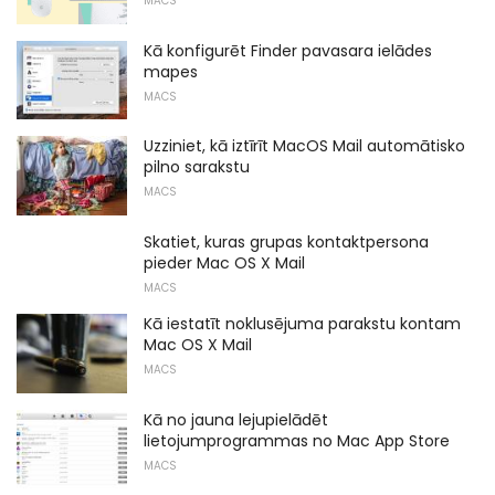
MACS
Kā konfigurēt Finder pavasara ielādes
mapes
MACS
Uzziniet, kā iztīrīt MacOS Mail automātisko
pilno sarakstu
MACS
Skatiet, kuras grupas kontaktpersona
pieder Mac OS X Mail
MACS
Kā iestatīt noklusējuma parakstu kontam
Mac OS X Mail
MACS
Kā no jauna lejupielādēt
lietojumprogrammas no Mac App Store
MACS