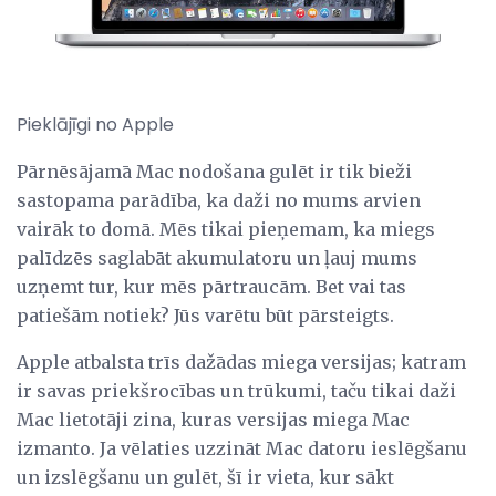
Pieklājīgi no Apple
Pārnēsājamā Mac nodošana gulēt ir tik bieži
sastopama parādība, ka daži no mums arvien
vairāk to domā. Mēs tikai pieņemam, ka miegs
palīdzēs saglabāt akumulatoru un ļauj mums
uzņemt tur, kur mēs pārtraucām. Bet vai tas
patiešām notiek? Jūs varētu būt pārsteigts.
Apple atbalsta trīs dažādas miega versijas; katram
ir savas priekšrocības un trūkumi, taču tikai daži
Mac lietotāji zina, kuras versijas miega Mac
izmanto. Ja vēlaties uzzināt Mac datoru ieslēgšanu
un izslēgšanu un gulēt, šī ir vieta, kur sākt