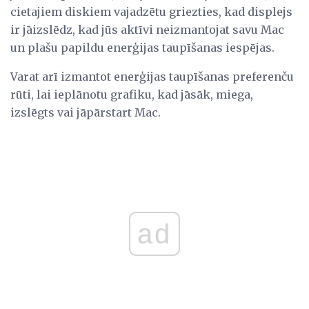
cietajiem diskiem vajadzētu griezties, kad displejs
ir jāizslēdz, kad jūs aktīvi neizmantojat savu Mac
un plašu papildu enerģijas taupīšanas iespējas.
Varat arī izmantot enerģijas taupīšanas preferenču
rūti, lai ieplānotu grafiku, kad jāsāk, miega,
izslēgts vai jāpārstart Mac.
ad