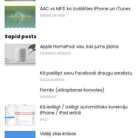
AAC vs MP3: ko izvēlēties iPhone un iTunes
IPHONE UN IPOD
Sapid posts
Apple HomePod: viss, kas jums jāzina
PRODUKTU APSKATS
Kā paslēpt savu Facebook draugu sarakstu
SOCIĀLIE MĒDIJI
Fixmbr (atkopšanas konsoles)
WINDOWS
Kā ieslēgt / izslēgt automātisko korekciju
iPhone / iPad ierīcē
IPAD
Vidēji zilas krāsas