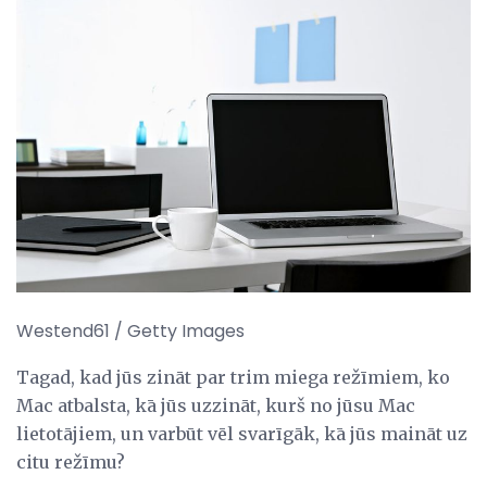
Westend61 / Getty Images
Tagad, kad jūs zināt par trim miega režīmiem, ko
Mac atbalsta, kā jūs uzzināt, kurš no jūsu Mac
lietotājiem, un varbūt vēl svarīgāk, kā jūs maināt uz
citu režīmu?