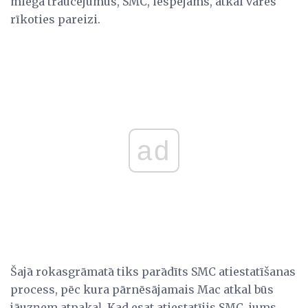
miega traucējumus, SMC, iespējams, atkal varēs
rīkoties pareizi.
ad
Šajā rokasgrāmatā tiks parādīts SMC atiestatīšanas
process, pēc kura pārnēsājamais Mac atkal būs
jāuzņem atpakaļ. Kad esat atiestatījis SMC, jums