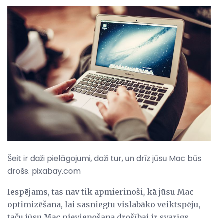
Šeit ir daži pielāgojumi, daži tur, un drīz jūsu Mac būs
drošs. pixabay.com
Iespējams, tas nav tik apmierinoši, kā jūsu Mac
optimizēšana, lai sasniegtu vislabāko veiktspēju,
taču jūsu Mac pievienošana drošībai ir svarīgs