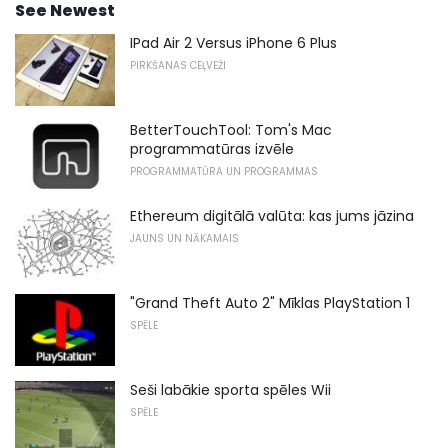
See Newest
IPad Air 2 Versus iPhone 6 Plus
PIRKŠANAS CEĻVEŽI
BetterTouchTool: Tom's Mac
programmatūras izvēle
PROGRAMMATŪRA UN PROGRAMMAS
Ethereum digitālā valūta: kas jums jāzina
JAUNS UN NĀKAMAIS
"Grand Theft Auto 2" Mīklas PlayStation 1
SPĒLE
Seši labākie sporta spēles Wii
SPĒLE