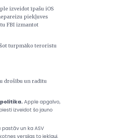
ple izveidot īpašu iOS
 nepareizu piekļuves
utu FBI izmantot
ēršot turpmāko teroristu
ju drošību un radītu
politika.
Apple apgalvo,
piesti izveidot šo jauno
ja pastāv un ka ASV
otnes versijas to iekļauj.