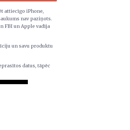
ēt attiecīgo iPhone,
osaukums nav paziņots.
un FBI un Apple vadīja
īciju un savu produktu
pieprasītos datus, tāpēc