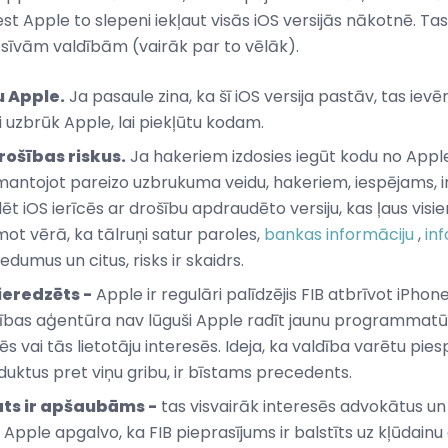
st Apple to slepeni iekļaut visās iOS versijās nākotnē. Tas
resīvām valdībām (vairāk par to vēlāk).
u Apple.
Ja pasaule zina, ka šī iOS versija pastāv, tas ievē
 uzbrūk Apple, lai piekļūtu kodam.
drošības riskus.
Ja hakeriem izdosies iegūt kodu no Apple, 
 Izmantojot pareizo uzbrukuma veidu, hakeriem, iespējams, i
alēt iOS ierīcēs ar drošību apdraudēto versiju, kas ļaus vis
t vērā, ka tālruņi satur paroles,
bankas informāciju
,
in
edumus un citus, risks ir skaidrs.
ieredzēts -
Apple ir regulāri palīdzējis FIB atbrīvot iPho
ldības aģentūra nav lūguši Apple radīt jaunu programmat
s vai tās lietotāju interesēs. Ideja, ka valdība varētu pies
ktus pret viņu gribu, ir bīstams precedents.
ats ir apšaubāms -
tas visvairāk interesēs advokātus un 
 Apple apgalvo, ka FIB pieprasījums ir balstīts uz kļūdain