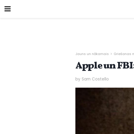
Jauns un nākamais
Griešanas 
Apple un FBI:
by Sam Costello