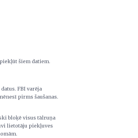
i piekļūt šiem datiem.
datus. FBI varēja
 mēnesī pirms šaušanas.
ski bloķē visus tālruņa
vi lietotāju piekļuves
 domām.