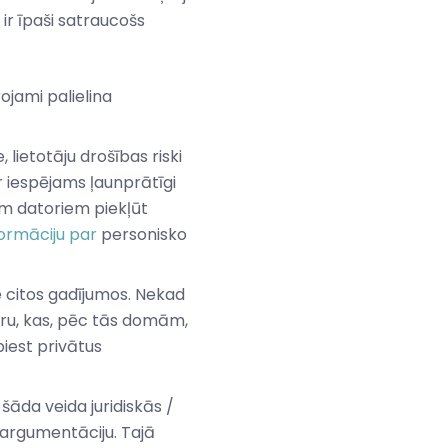
 ir īpaši satraucošs
rojami palielina
lietotāju drošības riski
r iespējams ļaunprātīgi
iem datoriem piekļūt
formāciju par
personisko
ne citos gadījumos. Nekad
ūru, kas, pēc tās domām,
piest privātus
šāda veida juridiskās /
u argumentāciju. Tajā