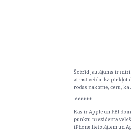
Šobrīd jautājums ir miri
atrast veidu, kā piekļūt
rodas nākotne, ceru, ka 
******
Kas ir Apple un FBI doms
punktu prezidenta vēlēš
iPhone lietotājiem un Ap