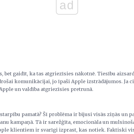
ad
s, bet gaidīt, ka tas atgriezīsies nākotnē. Tiesību aizsa
 drošai komunikācijai, jo īpaši Apple izstrādājumos. Ja c
Apple un valdība atgriezīsies pretrunā.
tarpību pamatā? Šī problēma ir bijusi visās ziņās un pa
anu kampaņā. Tā ir sarežģīta, emocionāla un mulsinoša 
ple klientiem ir svarīgi izprast, kas notiek. Faktiski v