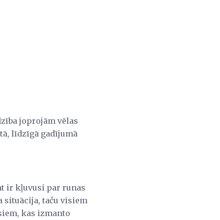
rdzība joprojām vēlas
itā, līdzīgā gadījumā
t ir kļuvusi par runas
situācija, taču visiem
isiem, kas izmanto