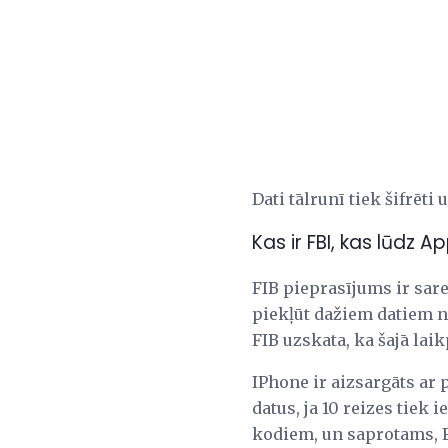
Dati tālrunī tiek šifrēti
Kas ir FBI, kas lūdz A
FIB pieprasījums ir sare
piekļūt dažiem datiem n
FIB uzskata, ka šajā lai
IPhone ir aizsargāts ar 
datus, ja 10 reizes tiek
kodiem, un saprotams, F