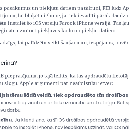
as pasākumus un piekļūtu datiem pa tālruni, FIB lūdz Ap
tījumu, lai bloķētu iPhone, ja tiek ievadīti pārāk daudz
tu instalēt šo iOS versiju Farook iPhone versijā. Tas ļa
ģinātu uzminēt piekļuves kodu un piekļūt datiem.
ajadzīgs, lai palīdzētu veikt šaušanu un, iespējams, nov
erina?
B pieprasījumu, jo tajā teikts, ka tas apdraudētu lietotā
logu. Apple argumenti par neatbilstību ietver:
jsistēmu šādā veidā, tiek apdraudēta tās drošības 
 ieviesti apzināti un ar lielu uzmanību un stratēģiju. Būt s
savu darbu.
icību.
Ja klienti zina, ka šī iOS drošības apdraudētā versi
Apple to instalēt iPhone, nav iespējams uzzināt, vai iOS nāk