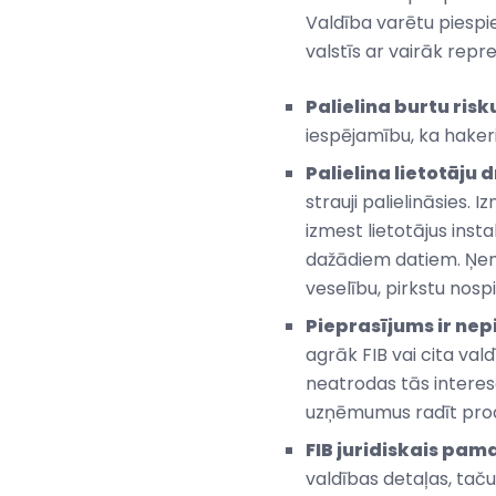
Valdība varētu piespie
valstīs ar vairāk rep
Palielina burtu risk
iespējamību, ka hakeri
Palielina lietotāju 
strauji palielināsies.
izmest lietotājus inst
dažādiem datiem. Ņemo
veselību, pirkstu nospi
Pieprasījums ir nep
agrāk FIB vai cita va
neatrodas tās interesē
uzņēmumus radīt produ
FIB juridiskais pam
valdības detaļas, taču