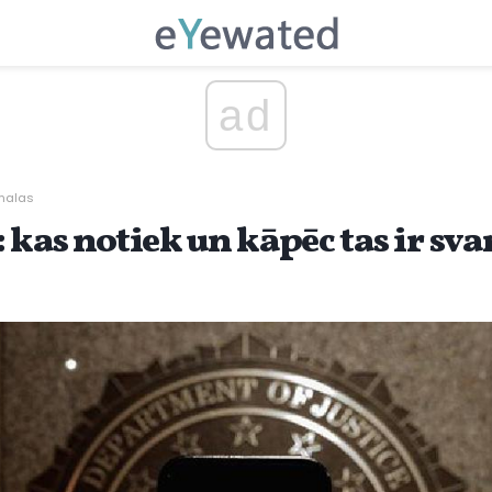
ad
malas
 kas notiek un kāpēc tas ir sva