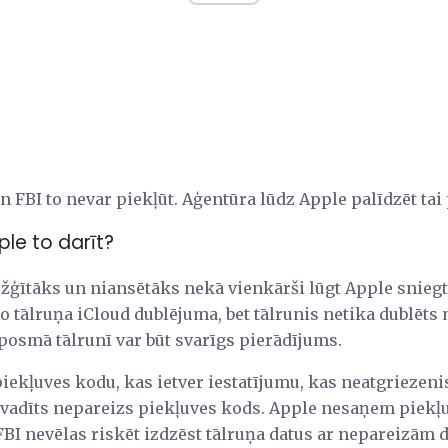
 un FBI to nevar piekļūt. Aģentūra lūdz Apple palīdzēt ta
pple to darīt?
žģītāks un niansētāks nekā vienkārši lūgt Apple sniegt 
o tālruņa iCloud dublējuma, bet tālrunis netika dublēts
kposmā tālrunī var būt svarīgs pierādījums.
piekļuves kodu, kas ietver iestatījumu, kas neatgriezeni
 ievadīts nepareizs piekļuves kods. Apple nesaņem piekļu
BI nevēlas riskēt izdzēst tālruņa datus ar nepareizām