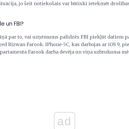
situācija, jo šeit notiekošais var būtiski ietekmēt drošī
e un FBI?
 cīņā par to, vai uzņēmums palīdzēs FBI piekļūt datiem 
yed Rizwan Farook. IPhone-5C, kas darbojas ar iOS 9, p
departamenta Farook darba devēja un viņa uzbrukuma mē
ad