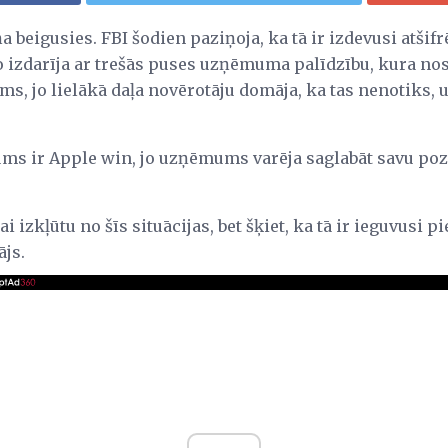
a beigusies. FBI šodien paziņoja, ka tā ir izdevusi atšifr
to izdarīja ar trešās puses uzņēmuma palīdzību, kura n
ms, jo lielākā daļa novērotāju domāja, ka tas nenotiks, 
ums ir Apple win, jo uzņēmums varēja saglabāt savu poz
ai izkļūtu no šīs situācijas, bet šķiet, ka tā ir ieguvusi 
ājs.