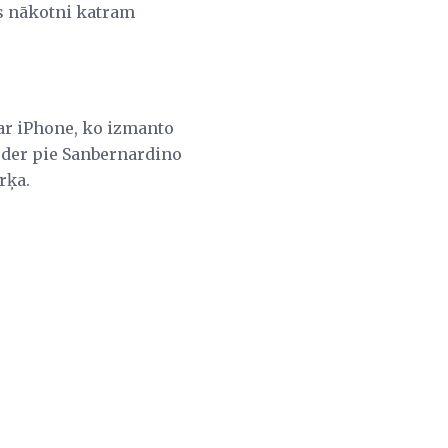
bas nākotni katram
par iPhone, ko izmanto
ieder pie Sanbernardino
rķa.