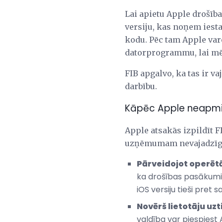
Lai apietu Apple drošīb
versiju, kas noņem iesta
kodu. Pēc tam Apple varē
datorprogrammu, lai mē
FIB apgalvo, ka tas ir v
darbību.
Kāpēc Apple neapmi
Apple atsakās izpildīt FI
uzņēmumam nevajadzīgu s
Pārveidojot operētā
ka drošības pasākumi ir
iOS versiju tieši pret 
Novērš lietotāju uzt
valdība var piespiest 