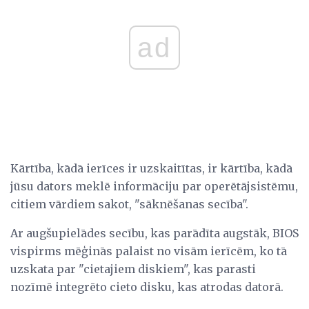
ad
Kārtība, kādā ierīces ir uzskaitītas, ir kārtība, kādā
jūsu dators meklē informāciju par operētājsistēmu,
citiem vārdiem sakot, "sāknēšanas secība".
Ar augšupielādes secību, kas parādīta augstāk, BIOS
vispirms mēģinās palaist no visām ierīcēm, ko tā
uzskata par "cietajiem diskiem", kas parasti
nozīmē integrēto cieto disku, kas atrodas datorā.