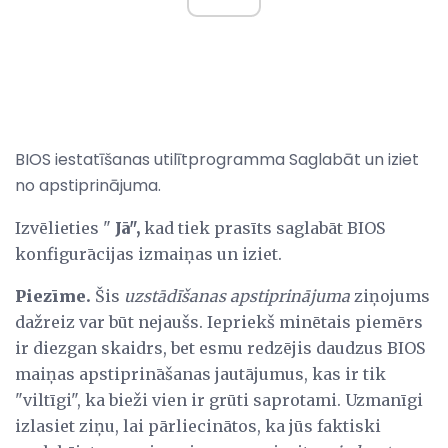
BIOS iestatīšanas utilītprogramma Saglabāt un iziet
no apstiprinājuma.
Izvēlieties "
Jā",
kad tiek prasīts saglabāt BIOS
konfigurācijas izmaiņas un iziet.
Piezīme.
Šis
uzstādīšanas apstiprinājuma
ziņojums
dažreiz var būt nejaušs. Iepriekš minētais piemērs
ir diezgan skaidrs, bet esmu redzējis daudzus BIOS
maiņas apstiprināšanas jautājumus, kas ir tik
"viltīgi", ka bieži vien ir grūti saprotami. Uzmanīgi
izlasiet ziņu, lai pārliecinātos, ka jūs faktiski