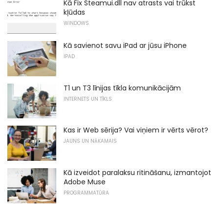
Kā Fix Steamui.dll nav atrasts vai trūkst
kļūdas
WINDOWS
Kā savienot savu iPad ar jūsu iPhone
IPAD
T1 un T3 līnijas tīkla komunikācijām
INTERNETS UN TĪKLS
Kas ir Web sērija? Vai viņiem ir vērts vērot?
JAUNS UN NĀKAMAIS
Kā izveidot paralaksu ritināšanu, izmantojot
Adobe Muse
PROGRAMMATŪRA