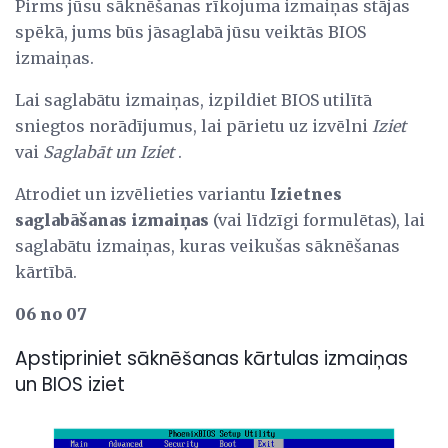
Pirms jūsu sāknēšanas rīkojuma izmaiņas stājas
spēkā, jums būs jāsaglabā jūsu veiktās BIOS
izmaiņas.
Lai saglabātu izmaiņas, izpildiet BIOS utilītā
sniegtos norādījumus, lai pārietu uz izvēlni
Iziet
vai
Saglabāt un Iziet
.
Atrodiet un izvēlieties variantu
Izietnes
saglabāšanas izmaiņas
(vai līdzīgi formulētas), lai
saglabātu izmaiņas, kuras veikušas sāknēšanas
kārtībā.
06 no 07
Apstipriniet sāknēšanas kārtulas izmaiņas
un BIOS iziet