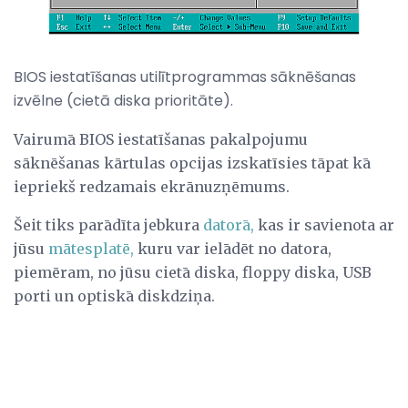
BIOS iestatīšanas utilītprogrammas sāknēšanas
izvēlne (cietā diska prioritāte).
Vairumā BIOS iestatīšanas pakalpojumu
sāknēšanas kārtulas opcijas izskatīsies tāpat kā
iepriekš redzamais ekrānuzņēmums.
Šeit tiks parādīta jebkura
datorā,
kas ir savienota ar
jūsu
mātesplatē,
kuru var ielādēt no datora,
piemēram, no jūsu cietā diska, floppy diska, USB
porti un optiskā diskdziņa.