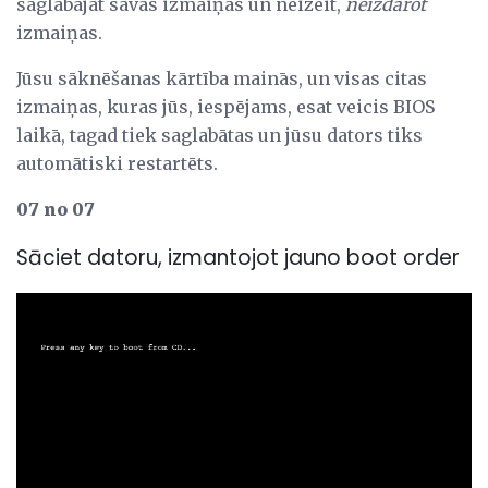
saglabājat savas izmaiņas un neizeit,
neizdarot
izmaiņas.
Jūsu sāknēšanas kārtība mainās, un visas citas
izmaiņas, kuras jūs, iespējams, esat veicis BIOS
laikā, tagad tiek saglabātas un jūsu dators tiks
automātiski restartēts.
07 no 07
Sāciet datoru, izmantojot jauno boot order