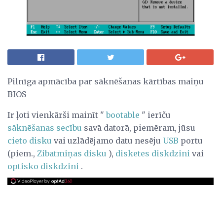
Pilnīga apmācība par sāknēšanas kārtības maiņu
BIOS
Ir ļoti vienkārši mainīt "
bootable
" ierīču
sāknēšanas secību
savā datorā, piemēram, jūsu
cieto disku
vai uzlādējamo datu nesēju
USB
portu
(piem.,
Zibatmiņas disku
),
disketes diskdzini
vai
optisko diskdzini
.