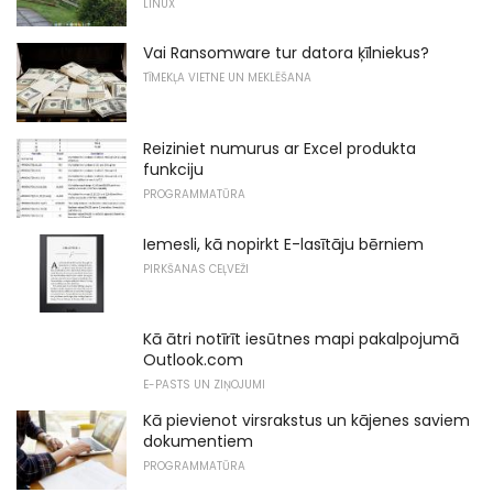
LINUX
Vai Ransomware tur datora ķīlniekus?
TĪMEKĻA VIETNE UN MEKLĒŠANA
Reiziniet numurus ar Excel produkta
funkciju
PROGRAMMATŪRA
Iemesli, kā nopirkt E-lasītāju bērniem
PIRKŠANAS CEĻVEŽI
Kā ātri notīrīt iesūtnes mapi pakalpojumā
Outlook.com
E-PASTS UN ZIŅOJUMI
Kā pievienot virsrakstus un kājenes saviem
dokumentiem
PROGRAMMATŪRA