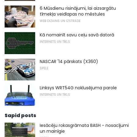
6 Mūsdienu risinājumi, lai aizsargātu
tīmekļa veidlapas no mēstules
WEB DIZAINS UN IZSTRĀDE
Kā nomainīt savu ceļu savā datorā
INTERNETS UN TĪKLS
NASCAR '14 pārskats (X360)
SPĒLE
Linksys WRT54G noklusējuma parole
INTERNETS UN TĪKLS
Sapid posts
Iesācēju rokasgrāmata BASH - nosacījumi
un mainīgie