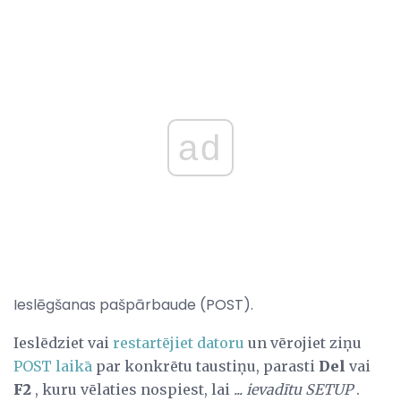
ad
Ieslēgšanas pašpārbaude (POST).
Ieslēdziet vai
restartējiet datoru
un vērojiet ziņu
POST laikā
par konkrētu taustiņu, parasti
Del
vai
F2
, kuru vēlaties nospiest, lai
... ievadītu SETUP
.