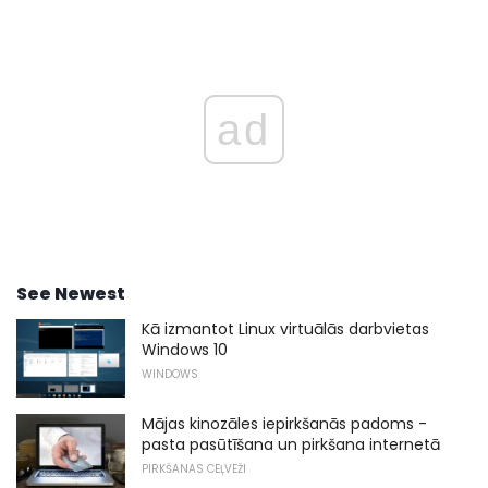
ad
See Newest
Kā izmantot Linux virtuālās darbvietas
Windows 10
WINDOWS
Mājas kinozāles iepirkšanās padoms -
pasta pasūtīšana un pirkšana internetā
PIRKŠANAS CEĻVEŽI