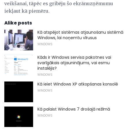
veikšanai, tāpēc es gribēju šo ekrānuzņēmumu
iekļaut kā piemēru.
Alike posts
Kā atspējot sistēmas atjaunošanu sistēmā
Windows, lai noņemtu vīrusus
WINDOWS
Kāds ir Windows servisa pakotnes vai
svarīgākais atjauninājums, vai esmu
instalējis?
WINDOWS
Kā ieiet Windows XP atkopšanas konsolē
WINDOWS
Kā palaist Windows 7 drošajā režīmā
WINDOWS