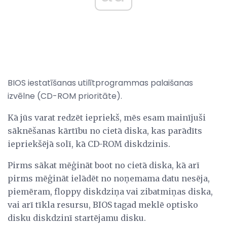
BIOS iestatīšanas utilītprogrammas palaišanas
izvēlne (CD-ROM prioritāte).
Kā jūs varat redzēt iepriekš, mēs esam mainījuši
sāknēšanas kārtību no cietā diska, kas parādīts
iepriekšējā solī, kā CD-ROM diskdzinis.
Pirms sākat mēģināt boot no cietā diska, kā arī
pirms mēģināt ielādēt no noņemama datu nesēja,
piemēram, floppy diskdziņa vai zibatmiņas diska,
vai arī tīkla resursu, BIOS tagad meklē optisko
disku diskdzinī startējamu disku.