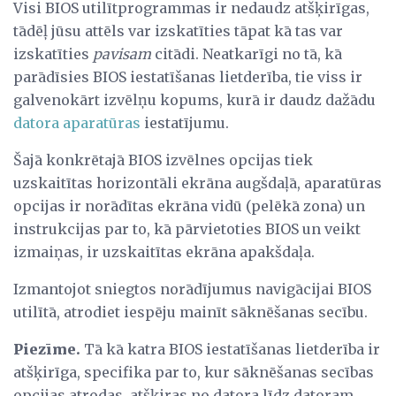
Visi BIOS utilītprogrammas ir nedaudz atšķirīgas,
tādēļ jūsu attēls var izskatīties tāpat kā tas var
izskatīties
pavisam
citādi. Neatkarīgi no tā, kā
parādīsies BIOS iestatīšanas lietderība, tie viss ir
galvenokārt izvēlņu kopums, kurā ir daudz dažādu
datora aparatūras
iestatījumu.
Šajā konkrētajā BIOS izvēlnes opcijas tiek
uzskaitītas horizontāli ekrāna augšdaļā, aparatūras
opcijas ir norādītas ekrāna vidū (pelēkā zona) un
instrukcijas par to, kā pārvietoties BIOS un veikt
izmaiņas, ir uzskaitītas ekrāna apakšdaļa.
Izmantojot sniegtos norādījumus navigācijai BIOS
utilītā, atrodiet iespēju mainīt sāknēšanas secību.
Piezīme.
Tā kā katra BIOS iestatīšanas lietderība ir
atšķirīga, specifika par to, kur sāknēšanas secības
opcijas atrodas, atšķiras no datora līdz datoram.