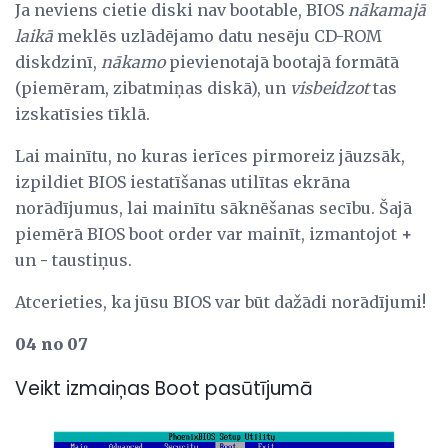
Ja neviens cietie diski nav bootable, BIOS
nākamajā
laikā
meklēs uzlādējamo datu nesēju CD-ROM
diskdzinī,
nākamo
pievienotajā bootajā formātā
(piemēram, zibatmiņas diskā), un
visbeidzot
tas
izskatīsies tīklā.
Lai mainītu, no kuras ierīces pirmoreiz jāuzsāk,
izpildiet BIOS iestatīšanas utilītas ekrāna
norādījumus, lai mainītu sāknēšanas secību. Šajā
piemērā BIOS boot order var mainīt, izmantojot
+
un
-
taustiņus.
Atcerieties, ka jūsu BIOS var būt dažādi norādījumi!
04 no 07
Veikt izmaiņas Boot pasūtījumā