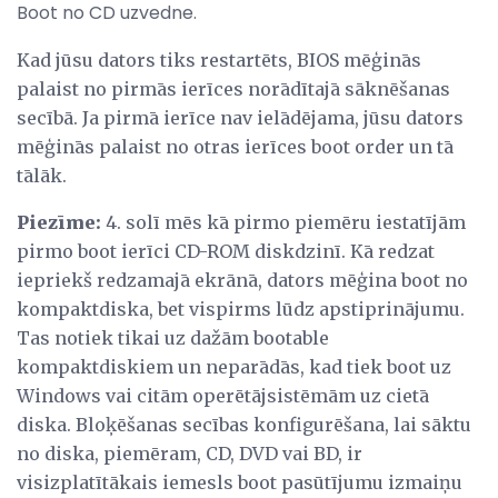
Boot no CD uzvedne.
Kad jūsu dators tiks restartēts, BIOS mēģinās
palaist no pirmās ierīces norādītajā sāknēšanas
secībā. Ja pirmā ierīce nav ielādējama, jūsu dators
mēģinās palaist no otras ierīces boot order un tā
tālāk.
Piezīme:
4. solī mēs kā pirmo piemēru iestatījām
pirmo boot ierīci CD-ROM diskdzinī. Kā redzat
iepriekš redzamajā ekrānā, dators mēģina boot no
kompaktdiska, bet vispirms lūdz apstiprinājumu.
Tas notiek tikai uz dažām bootable
kompaktdiskiem un neparādās, kad tiek boot uz
Windows vai citām operētājsistēmām uz cietā
diska. Bloķēšanas secības konfigurēšana, lai sāktu
no diska, piemēram, CD, DVD vai BD, ir
visizplatītākais iemesls boot pasūtījumu izmaiņu