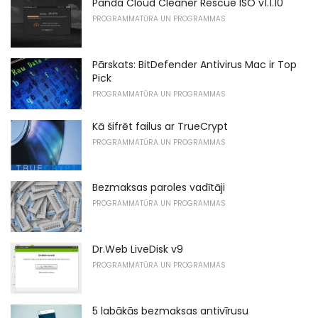
Panda Cloud Cleaner Rescue ISO v1.1.10
PROGRAMMATŪRA UN PROGRAMMAS
Pārskats: BitDefender Antivirus Mac ir Top
Pick
PROGRAMMATŪRA UN PROGRAMMAS
Kā šifrēt failus ar TrueCrypt
PROGRAMMATŪRA UN PROGRAMMAS
Bezmaksas paroles vadītāji
PROGRAMMATŪRA UN PROGRAMMAS
Dr.Web LiveDisk v9
PROGRAMMATŪRA UN PROGRAMMAS
5 labākās bezmaksas antivīrusu