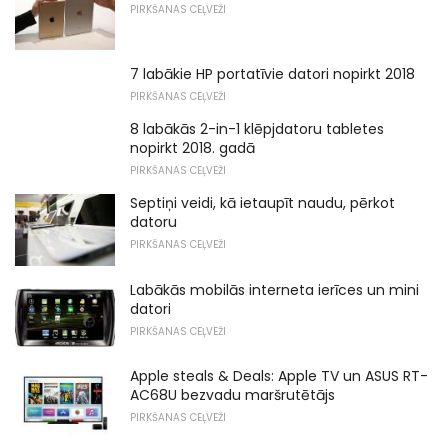
PIRKŠANAS CEĻVEŽI
7 labākie HP portatīvie datori nopirkt 2018
PIRKŠANAS CEĻVEŽI
8 labākās 2-in-1 klēpjdatoru tabletes
nopirkt 2018. gadā
PIRKŠANAS CEĻVEŽI
Septiņi veidi, kā ietaupīt naudu, pērkot
datoru
PIRKŠANAS CEĻVEŽI
Labākās mobilās interneta ierīces un mini
datori
PIRKŠANAS CEĻVEŽI
Apple steals & Deals: Apple TV un ASUS RT-
AC68U bezvadu maršrutētājs
PIRKŠANAS CEĻVEŽI