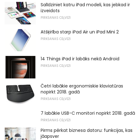
Salīdziniet katru iPad modeli, kas jebkad ir
izveidots
PIRKŠANAS CEĻVEŽI
Atšķirība starp iPad Air un iPad Mini 2
PIRKŠANAS CEĻVEŽI
14 Things iPad ir labāks nekā Android
PIRKŠANAS CEĻVEŽI
Četri labākie ergonomiskie klaviatūras
nopirkt 2018. gadā
PIRKŠANAS CEĻVEŽI
7 labākie USB-C monitori nopirkt 2018. gadā
PIRKŠANAS CEĻVEŽI
Pirms pērkat biznesa datoru: funkcijas, kas
jāapsver