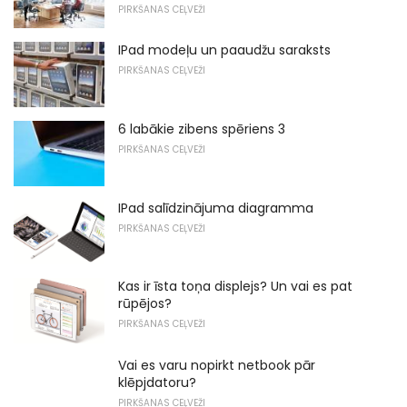
PIRKŠANAS CEĻVEŽI
IPad modeļu un paaudžu saraksts
PIRKŠANAS CEĻVEŽI
6 labākie zibens spēriens 3
PIRKŠANAS CEĻVEŽI
IPad salīdzinājuma diagramma
PIRKŠANAS CEĻVEŽI
Kas ir īsta toņa displejs? Un vai es pat
rūpējos?
PIRKŠANAS CEĻVEŽI
Vai es varu nopirkt netbook pār
klēpjdatoru?
PIRKŠANAS CEĻVEŽI