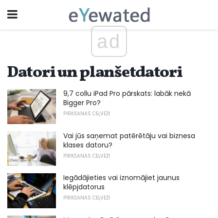
ad
Datori un planšetdatori
9,7 collu iPad Pro pārskats: labāk nekā
Bigger Pro?
PIRKŠANAS CEĻVEŽI
Vai jūs saņemat patērētāju vai biznesa
klases datoru?
PIRKŠANAS CEĻVEŽI
Iegādājieties vai iznomājiet jaunus
klēpjdatorus
PIRKŠANAS CEĻVEŽI