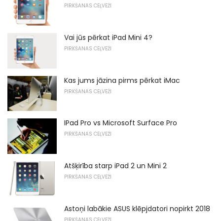
PIRKŠANAS CEĻVEŽI
Vai jūs pērkat iPad Mini 4?
PIRKŠANAS CEĻVEŽI
Kas jums jāzina pirms pērkat iMac
PIRKŠANAS CEĻVEŽI
IPad Pro vs Microsoft Surface Pro
PIRKŠANAS CEĻVEŽI
Atšķirība starp iPad 2 un Mini 2
PIRKŠANAS CEĻVEŽI
Astoņi labākie ASUS klēpjdatori nopirkt 2018
PIRKŠANAS CEĻVEŽI