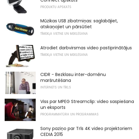
PRODUKTU APSKATS
Mūzikas USB zibatmiņas: saglabājiet,
atskaņojiet un pārsūtiet
TĪMEKĻA VIETNE UN MEKLĒŠANA
Atrodiet darbvirsmas video pastiprinātājus
TĪMEKĻA VIETNE UN MEKLĒŠANA
CIDR - Bezklasu inter-domēnu
maršrutēšana
INTERNETS UN TĪKLS
Viss par MPEG Streamclip: video saspiešana
un eksports
PROGRAMMATŪRA UN PROGRAMMAS
Sony paziņo par Trīs 4K video projektoriem
CEDIA 2015