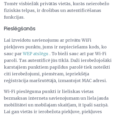
Tomēr visbiežāk privātās vietās, kurās neierobežo
fiziskās telpas, ir drošības un autentificēšanas
funkcijas.
Pieslēgšanās
Lai izveidotu savienojumu ar privātu WiFi
piekļuves punktu, jums ir nepieciešams kods, ko
sauc par
WEP atslēgu
. To bieži sauc arī par Wi-Fi
paroli. Tas autentificē jūs tīklā. Daži ierobežojošāki
karstajiem punktiem papildus parolē tiek noteikti
citi ierobežojumi, piemēram, iepriekšēja
reģistrācija maršrutētājā, izmantojot MAC adresi.
Wi-Fi pieslēguma punkti ir lieliskas vietas
bezmaksas interneta savienojumam un liela jauda
mobilitātei un mobilajam skaitļam, it īpaši saziņā.
Lai gan vietās ir ierobežota piekļuve, piekļuves