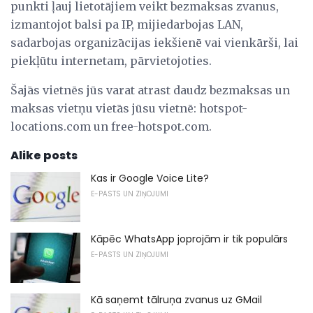
punkti ļauj lietotājiem veikt bezmaksas zvanus,
izmantojot balsi pa IP, mijiedarbojas LAN,
sadarbojas organizācijas iekšienē vai vienkārši, lai
piekļūtu internetam, pārvietojoties.
Šajās vietnēs jūs varat atrast daudz bezmaksas un
maksas vietņu vietās jūsu vietnē: hotspot-
locations.com un free-hotspot.com.
Alike posts
Kas ir Google Voice Lite?
E-PASTS UN ZIŅOJUMI
Kāpēc WhatsApp joprojām ir tik populārs
E-PASTS UN ZIŅOJUMI
Kā saņemt tālruņa zvanus uz GMail