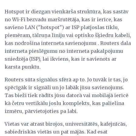
Hotspot ir diezgan vienkārša struktūra, kas sastāv
no Wi-Fi bezvadu maršrutētāja, kas ir ierīce, kas
savieno LAN ("hotspot") ar ISP platjoslas tīklu,
piemēram, tālruņa līniju vai optisko šķiedru kabeli,
kas nodrošina interneta savienojumu . Routers dala
interneta pieslēgumu no interneta pakalpojumu
sniedzēja (ISP), lai ikviens, kas ir savienots ar
karsta punktu.
Routers sūta signālus sfērā ap to. Jo tuvāk ir tas, jo
spēcīgāk ir signāli un jo labāk jūsu savienojums.
Tas bieži tiek rādīts jūsu datorā vai mobilajā ierīcē
kā četru vertikālu joslu komplekts, kas palielina
izmēru, pārvietojoties pa labi.
Vietas var atrast birojos, universitātēs, kafejnīcās,
sabiedriskās vietās un pat mājās. Kad esat