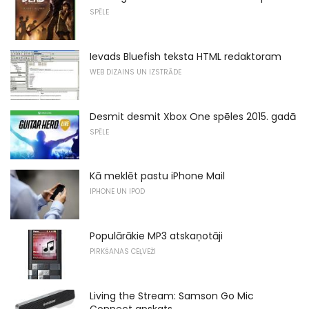
SPĒLE
Ievads Bluefish teksta HTML redaktoram
WEB DIZAINS UN IZSTRĀDE
Desmit desmit Xbox One spēles 2015. gadā
SPĒLE
Kā meklēt pastu iPhone Mail
IPHONE UN IPOD
Populārākie MP3 atskaņotāji
PIRKŠANAS CEĻVEŽI
Living the Stream: Samson Go Mic
Connect apskats