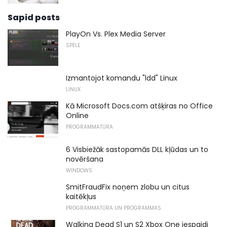
Sapid posts
PlayOn Vs. Plex Media Server
SPĒLE
Izmantojot komandu "ldd" Linux
LINUX
Kā Microsoft Docs.com atšķiras no Office
Online
PROGRAMMATŪRA
6 Visbiežāk sastopamās DLL kļūdas un to
novēršana
WINDOWS
SmitFraudFix noņem zlobu un citus
kaitēkļus
PROGRAMMATŪRA UN PROGRAMMAS
Walking Dead S1 un S2 Xbox One iespaidi