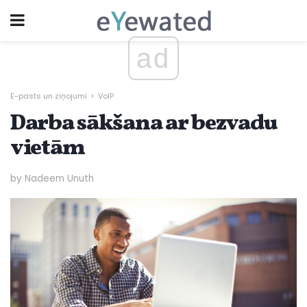
ad
E-pasts un ziņojumi
VoIP
Darba sākšana ar bezvadu
vietām
by Nadeem Unuth