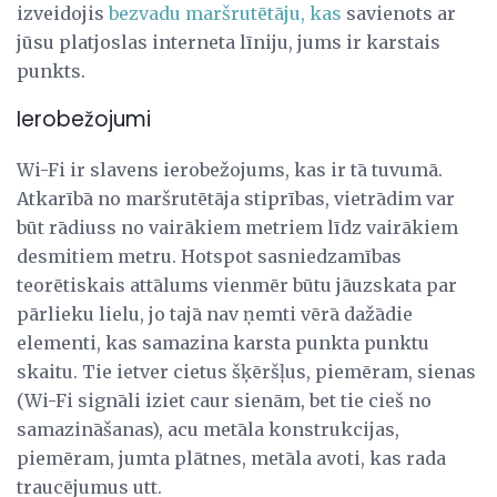
izveidojis
bezvadu maršrutētāju, kas
savienots ar
jūsu platjoslas interneta līniju, jums ir karstais
punkts.
Ierobežojumi
Wi-Fi ir slavens ierobežojums, kas ir tā tuvumā.
Atkarībā no maršrutētāja stiprības, vietrādim var
būt rādiuss no vairākiem metriem līdz vairākiem
desmitiem metru. Hotspot sasniedzamības
teorētiskais attālums vienmēr būtu jāuzskata par
pārlieku lielu, jo tajā nav ņemti vērā dažādie
elementi, kas samazina karsta punkta punktu
skaitu. Tie ietver cietus šķēršļus, piemēram, sienas
(Wi-Fi signāli iziet caur sienām, bet tie cieš no
samazināšanas), acu metāla konstrukcijas,
piemēram, jumta plātnes, metāla avoti, kas rada
traucējumus utt.