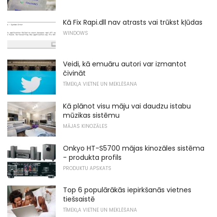
Kā Fix Rapi.dll nav atrasts vai trūkst kļūdas
WINDOWS
Veidi, kā emuāru autori var izmantot
čivināt
TĪMEKĻA VIETNE UN MEKLĒŠANA
Kā plānot visu māju vai daudzu istabu
mūzikas sistēmu
MĀJAS KINOZĀLES
Onkyo HT-S5700 mājas kinozāles sistēma
- produkta profils
PRODUKTU APSKATS
Top 6 populārākās iepirkšanās vietnes
tiešsaistē
TĪMEKĻA VIETNE UN MEKLĒŠANA