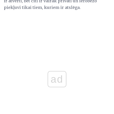
ir atvērti, bet citi ir vairāk privāti un ierobežo
piekļuvi tikai tiem, kuriem ir atslēga.
ad