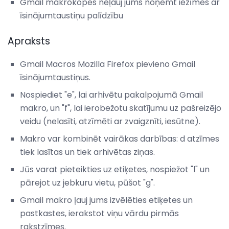
Gmail makrokopes neļauj jums noņemt iezīmes ar
īsinājumtaustiņu palīdzību
Apraksts
Gmail Macros Mozilla Firefox pievieno Gmail
īsinājumtaustiņus.
Nospiediet "e", lai arhivētu pakalpojumā Gmail
makro, un "f", lai ierobežotu skatījumu uz pašreizējo
veidu (nelasīti, atzīmēti ar zvaigznīti, iesūtne).
Makro var kombinēt vairākas darbības: d atzīmes
tiek lasītas un tiek arhivētas ziņas.
Jūs varat pieteikties uz etiķetes, nospiežot "l" un
pārejot uz jebkuru vietu, pūšot "g".
Gmail makro ļauj jums izvēlēties etiķetes un
pastkastes, ierakstot viņu vārdu pirmās
rakstzīmes.