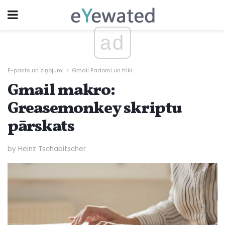
ad
E-pasts un ziņojumi
Gmail Padomi un triki
Gmail makro:
Greasemonkey skriptu
pārskats
by Heinz Tschabitscher