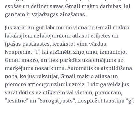
esošās un definēt savas Gmail makro darbības, lai
gan tam ir vajadzīgas zināšanas.
Jūs varat arī gūt labumu no viena no Gmail makro
labākajiem uzlabojumiem: atlasot etiķetes un
īpašas pastkastes, ierakstot viņu vārdus.
Nospiediet "l", lai atzīmētu ziņojumu, izmantojot
Gmail makro, un tiek parādīts uzaicinājums uz
marķējuma nosaukumu. Automātiska aizpildīšana
no tā, ko jūs rakstījāt, Gmail makro atlasa un
piemēro attiecīgo uzlīmi uzreiz. Līdzīgā veidā jūs
varat doties uz etiķetēm vai vietām, piemēram,
"Iesūtne" un "Surogātpasts", nospiežot taustiņu "g".