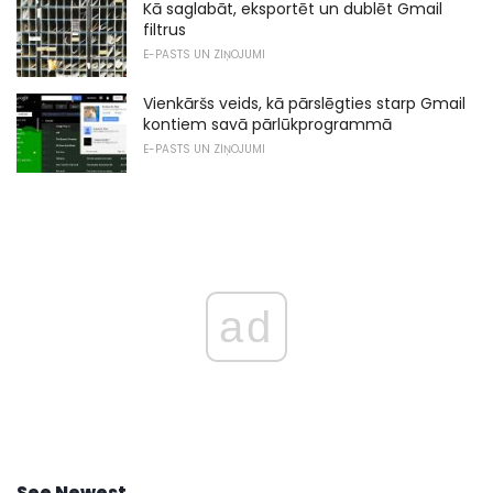
Kā saglabāt, eksportēt un dublēt Gmail
filtrus
E-PASTS UN ZIŅOJUMI
Vienkāršs veids, kā pārslēgties starp Gmail
kontiem savā pārlūkprogrammā
E-PASTS UN ZIŅOJUMI
ad
See Newest