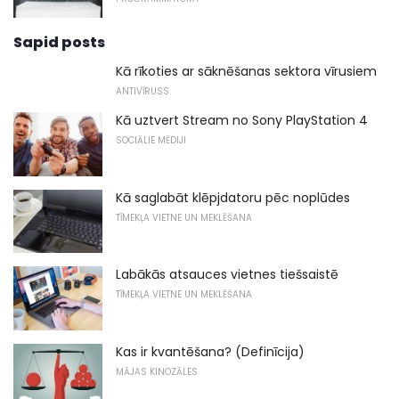
Sapid posts
Kā rīkoties ar sāknēšanas sektora vīrusiem
ANTIVĪRUSS
Kā uztvert Stream no Sony PlayStation 4
SOCIĀLIE MĒDIJI
Kā saglabāt klēpjdatoru pēc noplūdes
TĪMEKĻA VIETNE UN MEKLĒŠANA
Labākās atsauces vietnes tiešsaistē
TĪMEKĻA VIETNE UN MEKLĒŠANA
Kas ir kvantēšana? (Definīcija)
MĀJAS KINOZĀLES