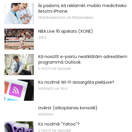
Īsi padomi, kā reklamēt mobilo medicīnisko
lietotni iPhone
PROGRAMMATŪRA UN PROGRAMMAS
NBA Live 16 apskats (XONE)
SPĒLE
Kā nosūtīt e-pastu neatklātām adresātiem
programmā Outlook
E-PASTS UN ZIŅOJUMI
Ko nozīmē Wi-Fi aizsargāta piekļuve?
INTERNETS UN TĪKLS
Izvērst (atkopšanas konsolē)
WINDOWS
Ko nozīmē "Yahoo"?
E-PASTS UN ZIŅOJUMI