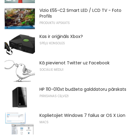
Vizio E55-C2 Smart LED / LCD TV - Foto
Profils
PRODUKTU APSKATS
Kas ir oriģināls Xbox?
SPĒĻU KONSOLES
Kā pievienot Twitter uz Facebook
SOCIĀLIE MĒDIJI
HP 110-010xt budžeta galddatoru pārskats
PIRKŠANAS CEĻVEŽI
Koplietojiet Windows 7 failus ar OS X Lion
MACS