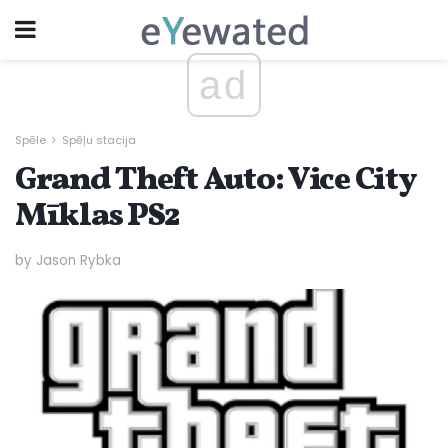
ad
Spēle
Spēļu stacija
Grand Theft Auto: Vice City
Mīklas PS2
by Jason Rybka