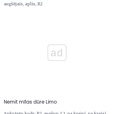
augšējais, aplis, R2
ad
Nemit mīlas dūre Limo
Apkrāptu kods: R2, augšup, L2, pa kreisi, pa kreisi,