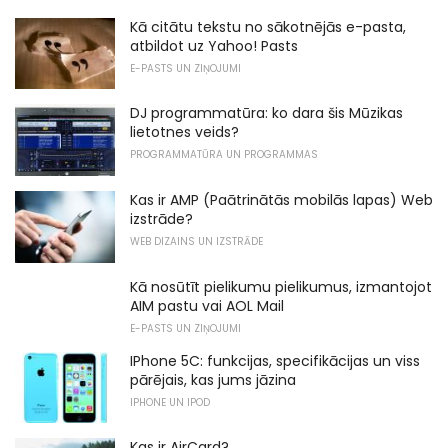
Kā citātu tekstu no sākotnējās e-pasta,
atbildot uz Yahoo! Pasts
E-PASTS UN ZIŅOJUMI
DJ programmatūra: ko dara šis Mūzikas
lietotnes veids?
PROGRAMMATŪRA UN PROGRAMMAS
Kas ir AMP (Paātrinātās mobilās lapas) Web
izstrāde?
WEB DIZAINS UN IZSTRĀDE
Kā nosūtīt pielikumu pielikumus, izmantojot
AIM pastu vai AOL Mail
E-PASTS UN ZIŅOJUMI
IPhone 5C: funkcijas, specifikācijas un viss
pārējais, kas jums jāzina
IPHONE UN IPOD
Kas ir AirCard?