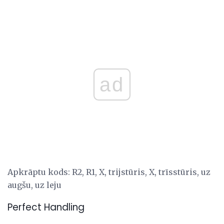
ad
Apkrāptu kods: R2, R1, X, trijstūris, X, trīsstūris, uz
augšu, uz leju
Perfect Handling