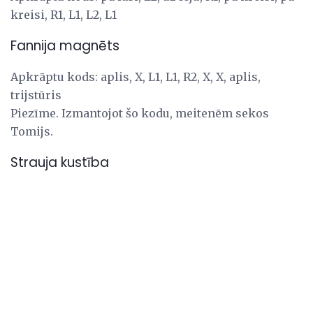
kreisi, R1, L1, L2, L1
Fannija magnēts
Apkrāptu kods: aplis, X, L1, L1, R2, X, X, aplis,
trijstūris
Piezīme. Izmantojot šo kodu, meitenēm sekos
Tomijs.
Strauja kustība