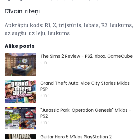
Dīvaini riteņi
Apkrāptu kods: R1, X, trijstūris, labais, R2, laukums,
uz augšu, uz leju, laukums
Alike posts
The Sims 2 Review - PS2, Xbox, GameCube
SPĒLE
Grand Theft Auto: Vice City Stories Mīklas
PSP
SPĒLE
"Jurassic Park: Operation Genesis" Mīklas -
PS2
SPĒLE
Guitar Hero 5 Mīklas PlayStation 2