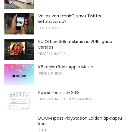
Vai es varu mainīt savu Twitter
lietotājvārdu?
SOCIĀLIE MĒDIJI
Kā Office 365 atšķiras no 2016. gada
versijas
PROGRAMMATŪRA
Kā reģistrēties Apple Music
IPHONE UN IPOD
PowerTools Lite 2013
PROGRAMMATŪRA UN PROGRAMMAS
DOOM īpašs PlayStation Edition apkrāptu
kodi
SPĒLE