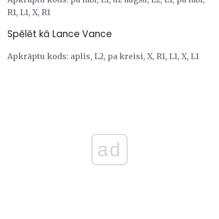
R1, L1, X, R1
Spēlēt kā Lance Vance
Apkrāptu kods: aplis, L2, pa kreisi, X, R1, L1, X, L1
ad