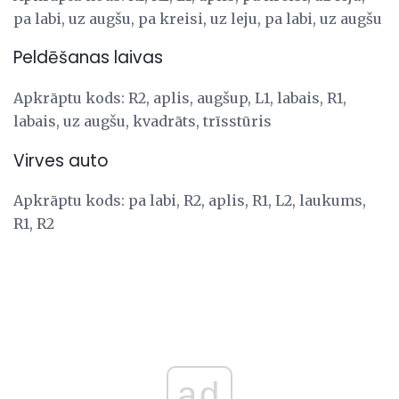
pa labi, uz augšu, pa kreisi, uz leju, pa labi, uz augšu
Peldēšanas laivas
Apkrāptu kods: R2, aplis, augšup, L1, labais, R1,
labais, uz augšu, kvadrāts, trīsstūris
Virves auto
Apkrāptu kods: pa labi, R2, aplis, R1, L2, laukums,
R1, R2
ad