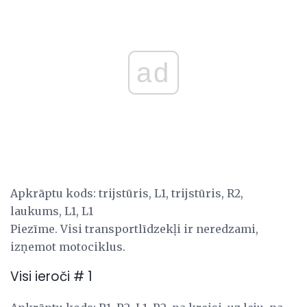
ad
Apkrāptu kods: trijstūris, L1, trijstūris, R2,
laukums, L1, L1
Piezīme. Visi transportlīdzekļi ir neredzami,
izņemot motociklus.
Visi ieroči # 1