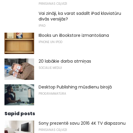
PIRKŠANAS CEĻVEŽI
Vai zināji, ka varat sadalīt iPad klaviatūru
divās versijās?
IPAD
IBooks un iBookstore izmantošana
IPHONE UN IPOD
20 labākie darba atmiņas
SOCIĀLIE MĒDIJI
Desktop Publishing mūsdienu birojā
PROGRAMMATŪRA
Sapid posts
Sony prezentē savu 2016 4K TV diapazonu
PIRKŠANAS CEĻVEŽI