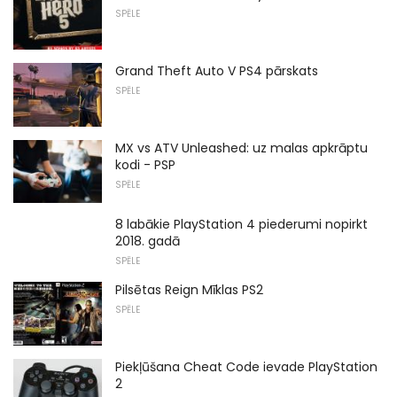
SPĒLE
Grand Theft Auto V PS4 pārskats
SPĒLE
MX vs ATV Unleashed: uz malas apkrāptu
kodi - PSP
SPĒLE
8 labākie PlayStation 4 piederumi nopirkt
2018. gadā
SPĒLE
Pilsētas Reign Mīklas PS2
SPĒLE
Piekļūšana Cheat Code ievade PlayStation
2