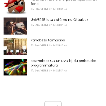
fonti
TĪMEKĻA VIETNE UN MEKLĒŠANA
UniVERSE lietu sistēma no Otterbox
TĪMEKĻA VIETNE UN MEKLĒŠANA
Pārrobežu tālmācība
TĪMEKĻA VIETNE UN MEKLĒŠANA
Bezmaksas CD un DVD kļūdu pārbaudes
programmatūra
TĪMEKĻA VIETNE UN MEKLĒŠANA