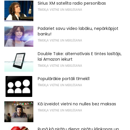
Sirius XM satelīta radio personības
TĪMEKĻA VIETNE UN MEKLĒŠANA
Padariet savu video labāku, nepārkāpjot
banku!
TĪMEKĻA VIETNE UN MEKLĒŠANA
Double Take: alternatīvais E tintes lasītājs,
lai Amazon iekurt
TĪMEKĻA VIETNE UN MEKLĒŠANA
Populārākie portāli tīmeklī
TĪMEKĻA VIETNE UN MEKLĒŠANA
Kā izveidot vietni no nulles bez maksas
TĪMEKĻA VIETNE UN MEKLĒŠANA
Runā kā pirātu diena: pirātu klipkopas un