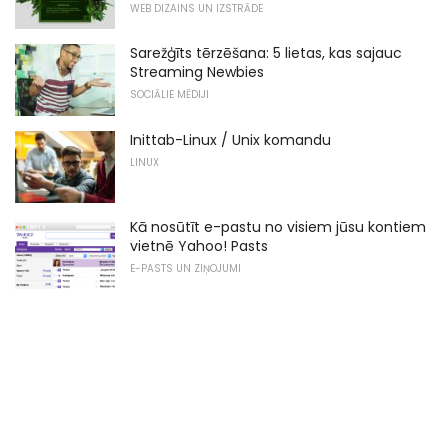
WEB DIZAINS UN IZSTRĀDE
Sarežģīts tērzēšana: 5 lietas, kas sajauc
Streaming Newbies
SOCIĀLIE MĒDIJI
Inittab-Linux / Unix komandu
LINUX
Kā nosūtīt e-pastu no visiem jūsu kontiem
vietnē Yahoo! Pasts
E-PASTS UN ZIŅOJUMI