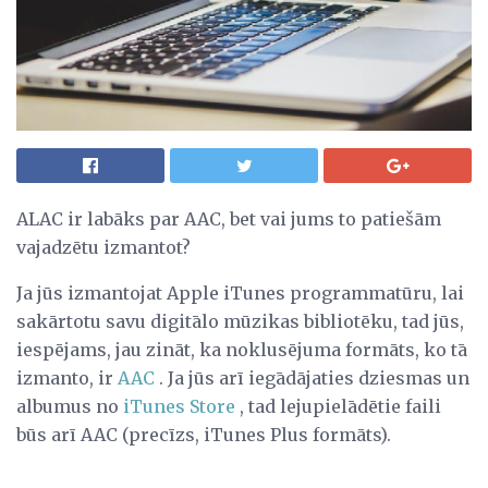
ALAC ir labāks par AAC, bet vai jums to patiešām
vajadzētu izmantot?
Ja jūs izmantojat Apple iTunes programmatūru, lai
sakārtotu savu digitālo mūzikas bibliotēku, tad jūs,
iespējams, jau zināt, ka noklusējuma formāts, ko tā
izmanto, ir
AAC
. Ja jūs arī iegādājaties dziesmas un
albumus no
iTunes Store
, tad lejupielādētie faili
būs arī AAC (precīzs, iTunes Plus formāts).