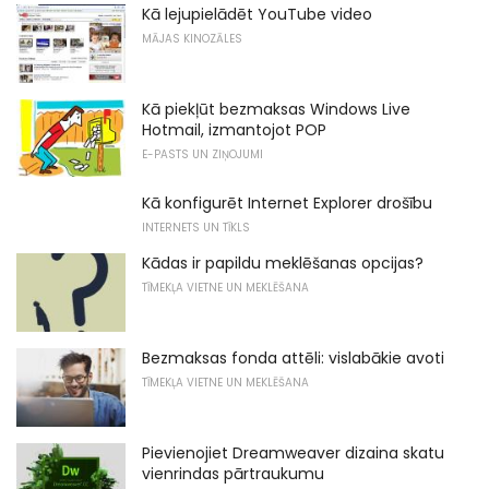
Kā lejupielādēt YouTube video
MĀJAS KINOZĀLES
Kā piekļūt bezmaksas Windows Live
Hotmail, izmantojot POP
E-PASTS UN ZIŅOJUMI
Kā konfigurēt Internet Explorer drošību
INTERNETS UN TĪKLS
Kādas ir papildu meklēšanas opcijas?
TĪMEKĻA VIETNE UN MEKLĒŠANA
Bezmaksas fonda attēli: vislabākie avoti
TĪMEKĻA VIETNE UN MEKLĒŠANA
Pievienojiet Dreamweaver dizaina skatu
vienrindas pārtraukumu