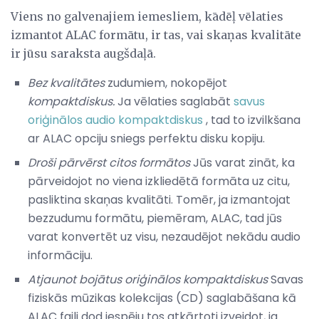
Viens no galvenajiem iemesliem, kādēļ vēlaties
izmantot ALAC formātu, ir tas, vai skaņas kvalitāte
ir jūsu saraksta augšdaļā.
Bez kvalitātes
zudumiem, nokopējot
kompaktdiskus.
Ja vēlaties saglabāt
savus
oriģinālos audio kompaktdiskus
, tad to izvilkšana
ar ALAC opciju sniegs perfektu disku kopiju.
Droši pārvērst citos formātos
Jūs varat zināt, ka
pārveidojot no viena izkliedētā formāta uz citu,
pasliktina skaņas kvalitāti. Tomēr, ja izmantojat
bezzudumu formātu, piemēram, ALAC, tad jūs
varat konvertēt uz visu, nezaudējot nekādu audio
informāciju.
Atjaunot bojātus oriģinālos kompaktdiskus
Savas
fiziskās mūzikas kolekcijas (CD) saglabāšana kā
ALAC faili dod iespēju tos atkārtoti izveidot, ja