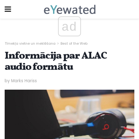
ad
Tīmekļa vietne un meklēšana
Best of the Web
Informācija par ALAC
audio formātu
by Marks Hariss