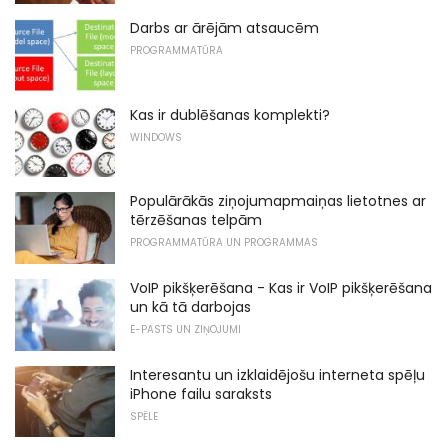
Darbs ar ārējām atsaucēm
PROGRAMMATŪRA
Kas ir dublēšanas komplekti?
WINDOWS
Populārākās ziņojumapmaiņas lietotnes ar
tērzēšanas telpām
PROGRAMMATŪRA UN PROGRAMMAS
VoIP pikšķerēšana - Kas ir VoIP pikšķerēšana
un kā tā darbojas
E-PASTS UN ZIŅOJUMI
Interesantu un izklaidējošu interneta spēļu
iPhone failu saraksts
SPĒLE