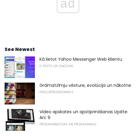
ad
See Newest
Kā lietot Yahoo Messenger Web klientu
E-PASTS UN ZIŅOJUMI
Grāmatzīmju vēsture, evolūcija un nākotne
PĀRLŪKPROGRAMMAS
Video apskates un apstiprināšanas izpēte:
Arc 9
PROGRAMMATŪRA UN PROGRAMMAS