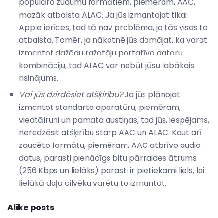
populāro zudumu formātiem, piemēram, AAC,
mazāk atbalsta ALAC. Ja jūs izmantojat tikai
Apple ierīces, tad tā nav problēma, jo tās visas to
atbalsta. Tomēr, ja nākotnē jūs domājat, ka varat
izmantot dažādu ražotāju portatīvo datoru
kombināciju, tad ALAC var nebūt jūsu labākais
risinājums.
Vai jūs dzirdēsiet atšķirību?
Ja jūs plānojat
izmantot standarta aparatūru, piemēram,
viedtālruni un pamata austiņas, tad jūs, iespējams,
neredzēsit atšķirību starp AAC un ALAC. Kaut arī
zaudēto formātu, piemēram, AAC atbrīvo audio
datus, parasti pienācīgs bitu pārraides ātrums
(256 Kbps un lielāks) parasti ir pietiekami liels, lai
lielākā daļa cilvēku varētu to izmantot.
Alike posts