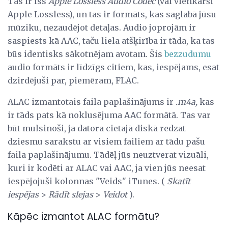
Tas ir īss
Apple Lossless Audio Codec
(vai vienkārši
Apple Lossless), un tas ir formāts, kas saglabā jūsu
mūziku, nezaudējot detaļas. Audio joprojām ir
saspiests kā AAC, taču liela atšķirība ir tāda, ka tas
būs identisks sākotnējam avotam. Šis
bezzudumu
audio formāts ir līdzīgs citiem, kas, iespējams, esat
dzirdējuši par, piemēram, FLAC.
ALAC izmantotais faila paplašinājums ir
.m4a,
kas
ir tāds pats kā noklusējuma AAC formātā. Tas var
būt mulsinoši, ja datora cietajā diskā redzat
dziesmu sarakstu ar visiem failiem ar tādu pašu
faila paplašinājumu. Tādēļ jūs neuztverat vizuāli,
kuri ir kodēti ar ALAC vai AAC, ja vien jūs neesat
iespējojuši kolonnas "Veids" iTunes. (
Skatīt
iespējas
>
Rādīt slejas
>
Veidot
).
Kāpēc izmantot ALAC formātu?