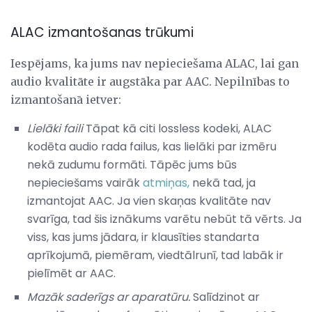
ALAC izmantošanas trūkumi
Iespējams, ka jums nav nepieciešama ALAC, lai gan
audio kvalitāte ir augstāka par AAC. Nepilnības to
izmantošanā ietver:
Lielāki faili
Tāpat kā citi lossless kodeki, ALAC
kodēta audio rada failus, kas lielāki par izmēru
nekā zudumu formāti. Tāpēc jums būs
nepieciešams vairāk
atmiņas,
nekā tad, ja
izmantojat AAC. Ja vien skaņas kvalitāte nav
svarīga, tad šis iznākums varētu nebūt tā vērts. Ja
viss, kas jums jādara, ir klausīties standarta
aprīkojumā, piemēram, viedtālrunī, tad labāk ir
pielīmēt ar AAC.
Mazāk saderīgs ar aparatūru.
Salīdzinot ar