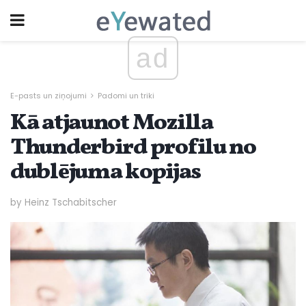
ad
E-pasts un ziņojumi
Padomi un triki
Kā atjaunot Mozilla
Thunderbird profilu no
dublējuma kopijas
by Heinz Tschabitscher