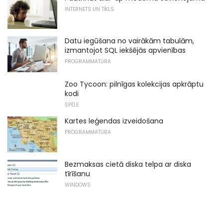
INTERNETS UN TĪKLS
Datu iegūšana no vairākām tabulām,
izmantojot SQL iekšējās apvienības
PROGRAMMATŪRA
Zoo Tycoon: pilnīgas kolekcijas apkrāptu
kodi
SPĒLE
Kartes leģendas izveidošana
PROGRAMMATŪRA
Bezmaksas cietā diska telpa ar diska
tīrīšanu
WINDOWS