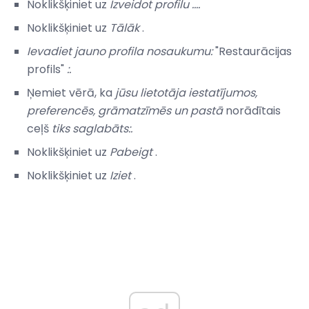
Noklikšķiniet uz
Izveidot profilu ....
Noklikšķiniet uz
Tālāk
.
Ievadiet jauno profila nosaukumu:
"Restaurācijas
profils"
:.
Ņemiet vērā, ka
jūsu lietotāja iestatījumos,
preferencēs, grāmatzīmēs un pastā
norādītais
ceļš
tiks saglabāts:.
Noklikšķiniet uz
Pabeigt
.
Noklikšķiniet uz
Iziet
.