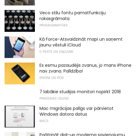
Veco stilu fontu pamatfunkciju
rokasgrāmata
PROGRAMMATŪRA
Kā Force-Atsvaidzināt mapi un saņemt
jaunu vēstuli iCloud
E-PASTS UN ZIŅOJUMI
Es esmu pazaudējis zvanus, jo mans iPhone
nav zvana. Palīdzība!
IPHONE UN IPOD
7 labākie studijas monitori nopirkt 2018
PIRKŠANAS CEĻVEŽI
Mac migrācijas palīgs var pārvietot
Windows datora datus
MACS
Paātrināt dial-up modema savienojumu