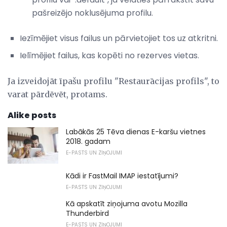
pašreizējo noklusējuma profilu.
Iezīmējiet visus failus un pārvietojiet tos uz atkritni.
Ielīmējiet failus, kas kopēti no rezerves vietas.
Ja izveidojāt īpašu profilu "Restaurācijas profils", to
varat pārdēvēt, protams.
Alike posts
Labākās 25 Tēva dienas E-karšu vietnes
2018. gadam
E-PASTS UN ZIŅOJUMI
Kādi ir FastMail IMAP iestatījumi?
E-PASTS UN ZIŅOJUMI
Kā apskatīt ziņojuma avotu Mozilla
Thunderbird
E-PASTS UN ZIŅOJUMI