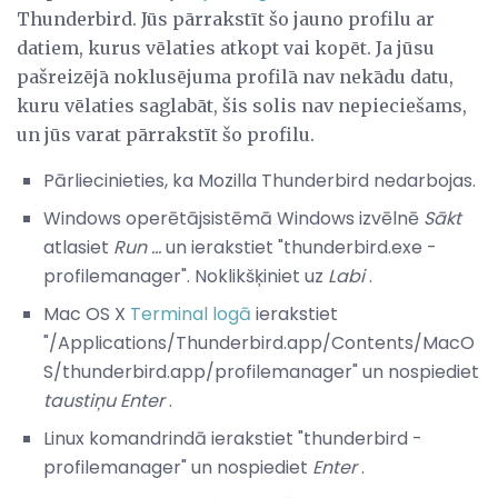
Thunderbird. Jūs pārrakstīt šo jauno profilu ar
datiem, kurus vēlaties atkopt vai kopēt. Ja jūsu
pašreizējā noklusējuma profilā nav nekādu datu,
kuru vēlaties saglabāt, šis solis nav nepieciešams,
un jūs varat pārrakstīt šo profilu.
Pārliecinieties, ka Mozilla Thunderbird nedarbojas.
Windows operētājsistēmā Windows izvēlnē
Sākt
atlasiet
Run ...
un ierakstiet "thunderbird.exe -
profilemanager". Noklikšķiniet uz
Labi
.
Mac OS X
Terminal logā
ierakstiet
"/Applications/Thunderbird.app/Contents/MacO
S/thunderbird.app/profilemanager" un nospiediet
taustiņu Enter
.
Linux komandrindā ierakstiet "thunderbird -
profilemanager" un nospiediet
Enter
.