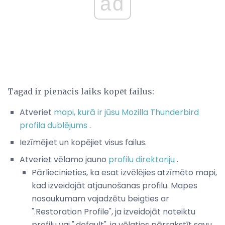
ad
Tagad ir pienācis laiks kopēt failus:
Atveriet
mapi, kurā ir
jūsu Mozilla Thunderbird
profila dublējums
.
Iezīmējiet un kopējiet visus failus.
Atveriet vēlamo jauno
profilu direktoriju
.
Pārliecinieties, ka esat izvēlējies atzīmēto mapi,
kad izveidojāt atjaunošanas profilu. Mapes
nosaukumam vajadzētu beigties ar
".Restoration Profile", ja izveidojāt noteiktu
profilu vai ".default", ja vēlaties pārrakstīt savu