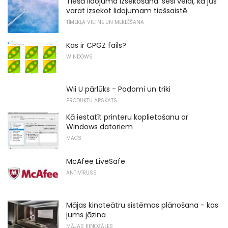
Tiešā lidojuma izsekošana: seši veidi, kā jūs
varat izsekot lidojumam tiešsaistē
TĪMEKĻA VIETNE UN MEKLĒŠANA
Kas ir CPGZ fails?
WINDOWS
Wii U pārlūks - Padomi un triki
PRODUKTU APSKATS
Kā iestatīt printeru koplietošanu ar
Windows datoriem
MACS
McAfee LiveSafe
ANTIVĪRUSS
Mājas kinoteātru sistēmas plānošana - kas
jums jāzina
MĀJAS KINOZĀLES