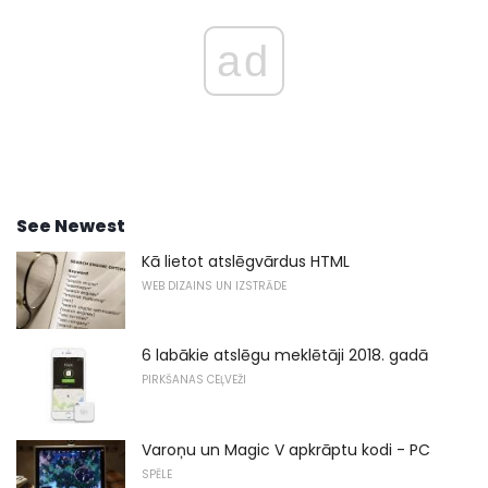
ad
See Newest
Kā lietot atslēgvārdus HTML
WEB DIZAINS UN IZSTRĀDE
6 labākie atslēgu meklētāji 2018. gadā
PIRKŠANAS CEĻVEŽI
Varoņu un Magic V apkrāptu kodi - PC
SPĒLE