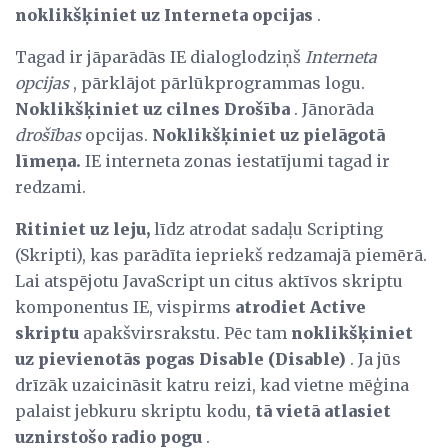
noklikšķiniet uz Interneta opcijas
.
Tagad ir jāparādās IE dialoglodziņš
Interneta
opcijas
, pārklājot pārlūkprogrammas logu.
Noklikšķiniet uz cilnes Drošība
. Jānorāda
drošības
opcijas.
Noklikšķiniet uz pielāgotā
līmeņa.
IE interneta zonas iestatījumi tagad ir
redzami.
Ritiniet uz leju,
līdz atrodat sadaļu Scripting
(Skripti), kas parādīta iepriekš redzamajā piemērā.
Lai atspējotu JavaScript un citus aktīvos skriptu
komponentus IE, vispirms
atrodiet Active
skriptu
apakšvirsrakstu. Pēc tam
noklikšķiniet
uz pievienotās pogas Disable (Disable)
. Ja jūs
drīzāk uzaicināsit katru reizi, kad vietne mēģina
palaist jebkuru skriptu kodu,
tā vietā atlasiet
uznirstošo radio pogu
.