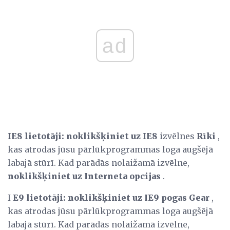
ad
IE8 lietotāji:
noklikšķiniet uz IE8
izvēlnes
Rīki
,
kas atrodas jūsu pārlūkprogrammas loga augšējā
labajā stūrī. Kad parādās nolaižamā izvēlne,
noklikšķiniet uz Interneta opcijas
.
I
E9 lietotāji:
noklikšķiniet uz IE9 pogas Gear
,
kas atrodas jūsu pārlūkprogrammas loga augšējā
labajā stūrī. Kad parādās nolaižamā izvēlne,