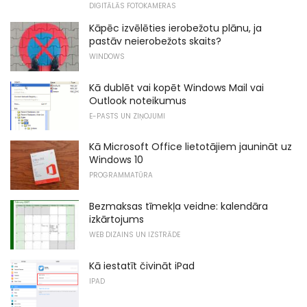
DIGITĀLĀS FOTOKAMERAS
Kāpēc izvēlēties ierobežotu plānu, ja
pastāv neierobežots skaits?
WINDOWS
Kā dublēt vai kopēt Windows Mail vai
Outlook noteikumus
E-PASTS UN ZIŅOJUMI
Kā Microsoft Office lietotājiem jaunināt uz
Windows 10
PROGRAMMATŪRA
Bezmaksas tīmekļa veidne: kalendāra
izkārtojums
WEB DIZAINS UN IZSTRĀDE
Kā iestatīt čivināt iPad
IPAD