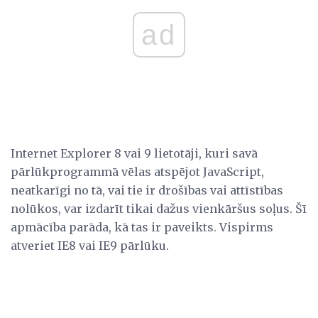
ad
Internet Explorer 8 vai 9 lietotāji, kuri savā
pārlūkprogrammā vēlas atspējot JavaScript,
neatkarīgi no tā, vai tie ir drošības vai attīstības
nolūkos, var izdarīt tikai dažus vienkāršus soļus. Šī
apmācība parāda, kā tas ir paveikts. Vispirms
atveriet IE8 vai IE9 pārlūku.