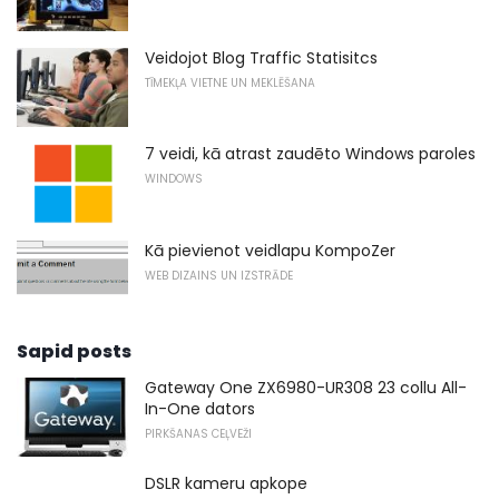
Veidojot Blog Traffic Statisitcs
TĪMEKĻA VIETNE UN MEKLĒŠANA
7 veidi, kā atrast zaudēto Windows paroles
WINDOWS
Kā pievienot veidlapu KompoZer
WEB DIZAINS UN IZSTRĀDE
Sapid posts
Gateway One ZX6980-UR308 23 collu All-
In-One dators
PIRKŠANAS CEĻVEŽI
DSLR kameru apkope