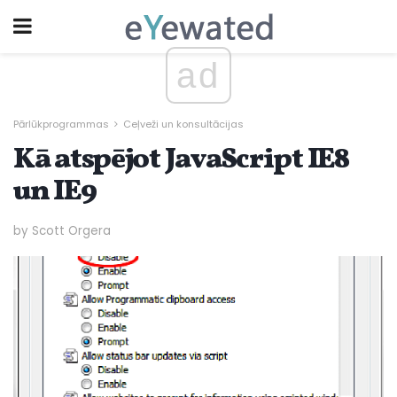
ad
Pārlūkprogrammas
Ceļveži un konsultācijas
Kā atspējot JavaScript IE8
un IE9
by Scott Orgera