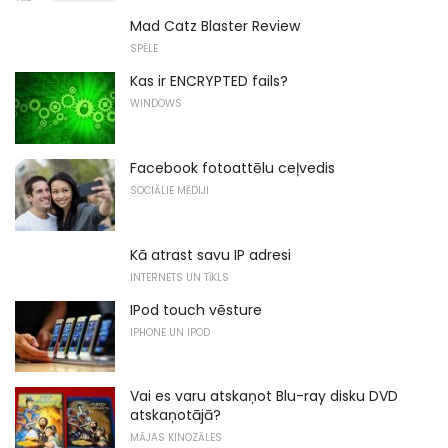
Mad Catz Blaster Review
SPĒLE
Kas ir ENCRYPTED fails?
WINDOWS
Facebook fotoattēlu ceļvedis
SOCIĀLIE MĒDIJI
Kā atrast savu IP adresi
INTERNETS UN TĪKLS
IPod touch vēsture
IPHONE UN IPOD
Vai es varu atskaņot Blu-ray disku DVD
atskaņotājā?
MĀJAS KINOZĀLES