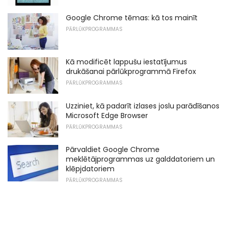
Google Chrome tēmas: kā tos mainīt
PĀRLŪKPROGRAMMAS
Kā modificēt lappušu iestatījumus
drukāšanai pārlūkprogrammā Firefox
PĀRLŪKPROGRAMMAS
Uzziniet, kā padarīt izlases joslu parādīšanos
Microsoft Edge Browser
PĀRLŪKPROGRAMMAS
Pārvaldiet Google Chrome
meklētājprogrammas uz galddatoriem un
klēpjdatoriem
PĀRLŪKPROGRAMMAS