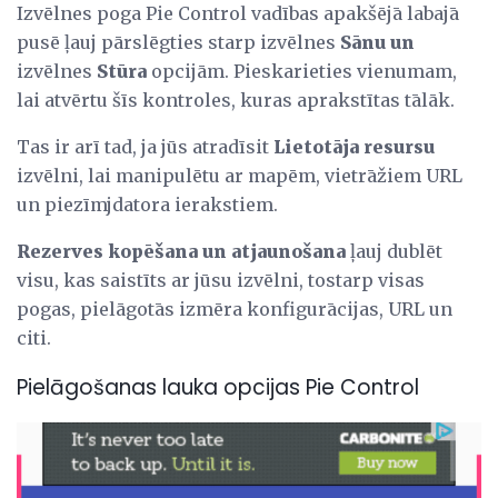
Izvēlnes poga Pie Control vadības apakšējā labajā
pusē ļauj pārslēgties starp izvēlnes
Sānu un
izvēlnes
Stūra
opcijām. Pieskarieties vienumam,
lai atvērtu šīs kontroles, kuras aprakstītas tālāk.
Tas ir arī tad, ja jūs atradīsit
Lietotāja resursu
izvēlni, lai manipulētu ar mapēm, vietrāžiem URL
un piezīmjdatora ierakstiem.
Rezerves kopēšana un atjaunošana
ļauj dublēt
visu, kas saistīts ar jūsu izvēlni, tostarp visas
pogas, pielāgotās izmēra konfigurācijas, URL un
citi.
Pielāgošanas lauka opcijas Pie Control