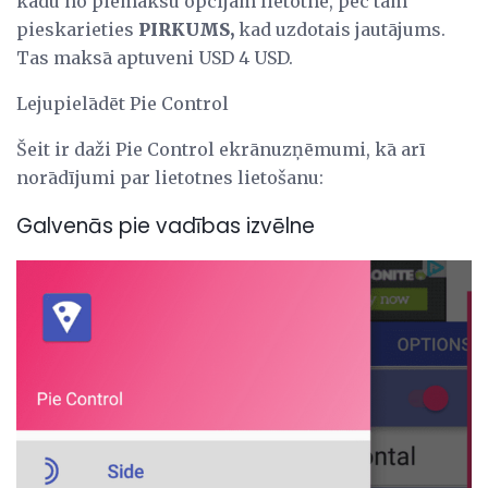
kādu no piemaksu opcijām lietotnē, pēc tam
pieskarieties
PIRKUMS,
kad uzdotais jautājums.
Tas maksā aptuveni USD 4 USD.
Lejupielādēt Pie Control
Šeit ir daži Pie Control ekrānuzņēmumi, kā arī
norādījumi par lietotnes lietošanu:
Galvenās pie vadības izvēlne