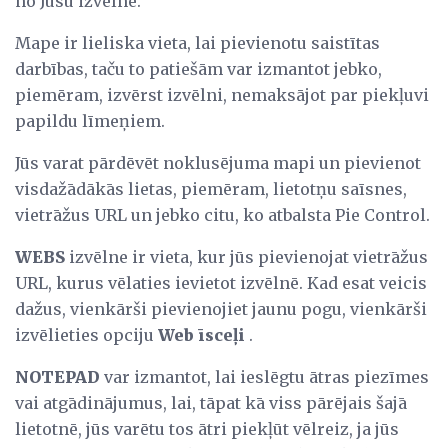
no Jūsu izvēlne.
Mape ir lieliska vieta, lai pievienotu saistītas
darbības, taču to patiešām var izmantot jebko,
piemēram, izvērst izvēlni, nemaksājot par piekļuvi
papildu līmeņiem.
Jūs varat pārdēvēt noklusējuma mapi un pievienot
visdažādākās lietas, piemēram, lietotņu saīsnes,
vietrāžus URL un jebko citu, ko atbalsta Pie Control.
WEBS
izvēlne ir vieta, kur jūs pievienojat vietrāžus
URL, kurus vēlaties ievietot izvēlnē. Kad esat veicis
dažus, vienkārši pievienojiet jaunu pogu, vienkārši
izvēlieties opciju
Web īsceļi
.
NOTEPAD
var izmantot, lai ieslēgtu ātras piezīmes
vai atgādinājumus, lai, tāpat kā viss pārējais šajā
lietotnē, jūs varētu tos ātri piekļūt vēlreiz, ja jūs