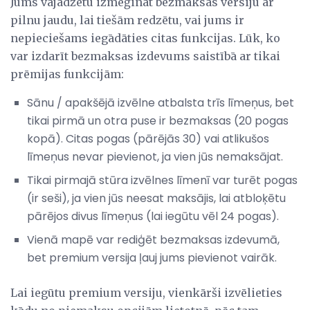
Jums vajadzētu izmēģināt bezmaksas versiju ar
pilnu jaudu, lai tiešām redzētu, vai jums ir
nepieciešams iegādāties citas funkcijas. Lūk, ko
var izdarīt bezmaksas izdevums saistībā ar tikai
prēmijas funkcijām:
Sānu / apakšējā izvēlne atbalsta trīs līmeņus, bet
tikai pirmā un otra puse ir bezmaksas (20 pogas
kopā). Citas pogas (pārējās 30) vai atlikušos
līmeņus nevar pievienot, ja vien jūs nemaksājat.
Tikai pirmajā stūra izvēlnes līmenī var turēt pogas
(ir seši), ja vien jūs neesat maksājis, lai atbloķētu
pārējos divus līmeņus (lai iegūtu vēl 24 pogas).
Vienā mapē var rediģēt bezmaksas izdevumā,
bet premium versija ļauj jums pievienot vairāk.
Lai iegūtu premium versiju, vienkārši izvēlieties