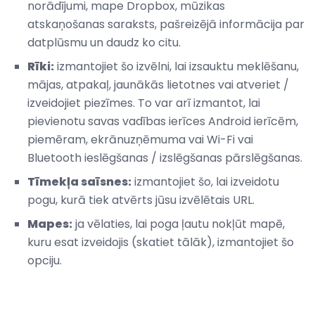
norādījumi, mape Dropbox, mūzikas
atskaņošanas saraksts, pašreizējā informācija par
datplūsmu un daudz ko citu.
Rīki:
izmantojiet šo izvēlni, lai izsauktu meklēšanu,
mājas, atpakaļ, jaunākās lietotnes vai atveriet /
izveidojiet piezīmes. To var arī izmantot, lai
pievienotu savas vadības ierīces Android ierīcēm,
piemēram, ekrānuzņēmuma vai Wi-Fi vai
Bluetooth ieslēgšanas / izslēgšanas pārslēgšanas.
Tīmekļa saīsnes:
izmantojiet šo, lai izveidotu
pogu, kurā tiek atvērts jūsu izvēlētais URL.
Mapes:
ja vēlaties, lai poga ļautu nokļūt mapē,
kuru esat izveidojis (skatiet tālāk), izmantojiet šo
opciju.