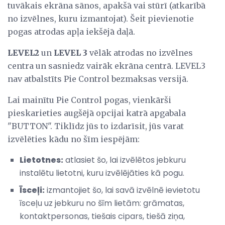
tuvākais ekrāna sānos, apakšā vai stūrī (atkarībā
no izvēlnes, kuru izmantojat). Šeit pievienotie
pogas atrodas apļa iekšējā daļā.
LEVEL2
un
LEVEL 3
vēlāk atrodas no izvēlnes
centra un sasniedz vairāk ekrāna centrā. LEVEL3
nav atbalstīts Pie Control bezmaksas versijā.
Lai mainītu Pie Control pogas, vienkārši
pieskarieties augšējā opcijai katrā apgabala
"BUTTON". Tiklīdz jūs to izdarīsit, jūs varat
izvēlēties kādu no šīm iespējām:
Lietotnes:
atlasiet šo, lai izvēlētos jebkuru
instalētu lietotni, kuru izvēlējāties kā pogu.
Īsceļi:
izmantojiet šo, lai savā izvēlnē ievietotu
īsceļu uz jebkuru no šīm lietām: grāmatas,
kontaktpersonas, tiešais cipars, tiešā ziņa,