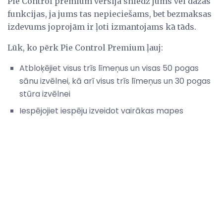
Pie Control premium versija sniedz jums vēl dažas
funkcijas, ja jums tas nepieciešams, bet bezmaksas
izdevums joprojām ir ļoti izmantojams kā tāds.
Lūk, ko pērk Pie Control Premium ļauj:
Atbloķējiet visus trīs līmeņus un visas 50 pogas
sānu izvēlnei, kā arī visus trīs līmeņus un 30 pogas
stūra izvēlnei
Iespējojiet iespēju izveidot vairākas mapes