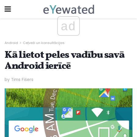
ad
Android
Ceļveži un konsultācijas
Kā lietot peles vadību savā
Android ierīcē
by Tims Fišers