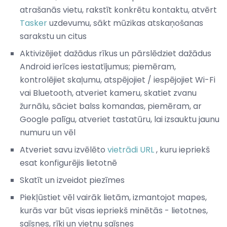
atrašanās vietu, rakstīt konkrētu kontaktu, atvērt
Tasker
uzdevumu, sākt mūzikas atskaņošanas
sarakstu un citus
Aktivizējiet dažādus rīkus un pārslēdziet dažādus
Android ierīces iestatījumus; piemēram,
kontrolējiet skaļumu, atspējojiet / iespējojiet Wi-Fi
vai Bluetooth, atveriet kameru, skatiet zvanu
žurnālu, sāciet balss komandas, piemēram, ar
Google palīgu, atveriet tastatūru, lai izsauktu jaunu
numuru un vēl
Atveriet savu izvēlēto
vietrādi URL
, kuru iepriekš
esat konfigurējis lietotnē
Skatīt un izveidot piezīmes
Piekļūstiet vēl vairāk lietām, izmantojot mapes,
kurās var būt visas iepriekš minētās - lietotnes,
saīsnes, rīki un vietņu saīsnes