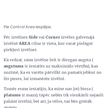
Pie Control Area iespējas.
Pēc izvēlnes
Side
vai
Corner
izvēles galvenajā
izvēlnē
AREA
cilne ir vieta, kur varat pielāgot
piekļuvi izvēlnei.
Kā redzat, sānu izvēlne šeit ir diezgan augsta (
augstums
ir iestatīts uz maksimālo vērtību), kas
nozīmē, ka es varētu pārvilkt no pamatā jebkur no
šīs puses, lai izmantotu izvēlni.
Tomēr esmu iestatījis, ka mine nav ļoti bieza (
platums
ir mazs), tāpēc nebūs tik vienkārši nejauši
palaist izvēlni, bet arī, ja vēlos, tas būs grūtāk
atvērts.