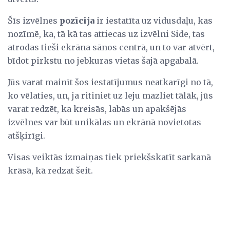
Šīs izvēlnes
pozīcija
ir iestatīta uz vidusdaļu, kas
nozīmē, ka, tā kā tas attiecas uz izvēlni Side, tas
atrodas tieši ekrāna sānos centrā, un to var atvērt,
bīdot pirkstu no jebkuras vietas šajā apgabalā.
Jūs varat mainīt šos iestatījumus neatkarīgi no tā,
ko vēlaties, un, ja ritiniet uz leju mazliet tālāk, jūs
varat redzēt, ka kreisās, labās un apakšējās
izvēlnes var būt unikālas un ekrānā novietotas
atšķirīgi.
Visas veiktās izmaiņas tiek priekšskatīt sarkanā
krāsā, kā redzat šeit.