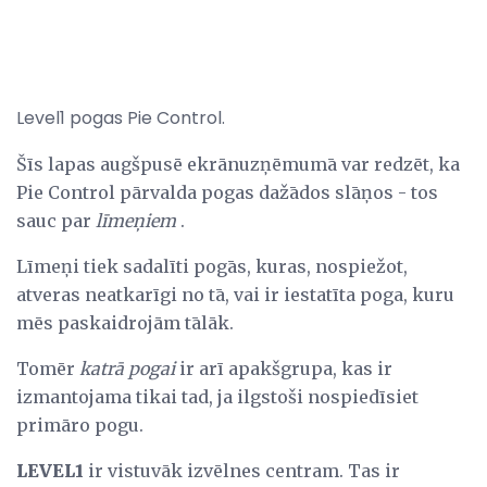
Level1 pogas Pie Control.
Šīs lapas augšpusē ekrānuzņēmumā var redzēt, ka
Pie Control pārvalda pogas dažādos slāņos - tos
sauc par
līmeņiem
.
Līmeņi tiek sadalīti pogās, kuras, nospiežot,
atveras neatkarīgi no tā, vai ir iestatīta poga, kuru
mēs paskaidrojām tālāk.
Tomēr
katrā
pogai
ir arī apakšgrupa, kas ir
izmantojama tikai tad, ja ilgstoši nospiedīsiet
primāro pogu.
LEVEL1
ir vistuvāk izvēlnes centram. Tas ir