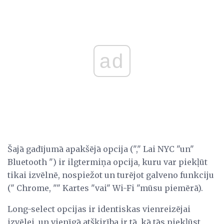
ad
Šajā gadījumā apakšējā opcija ("," Lai NYC "un"
Bluetooth ") ir ilgtermiņa opcija, kuru var piekļūt
tikai izvēlnē, nospiežot un turējot galveno funkciju
(" Chrome, "" Kartes "vai" Wi-Fi "mūsu piemērā).
Long-select opcijas ir identiskas vienreizējai
izvēlei, un vienīgā atšķirība ir tā, kā tās piekļūst