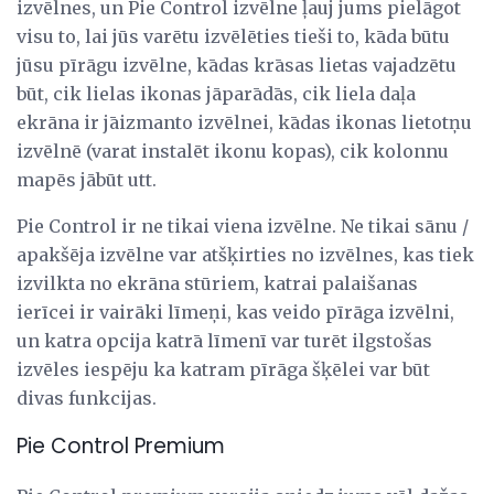
izvēlnes, un Pie Control izvēlne ļauj jums pielāgot
visu to, lai jūs varētu izvēlēties tieši to, kāda būtu
jūsu pīrāgu izvēlne, kādas krāsas lietas vajadzētu
būt, cik lielas ikonas jāparādās, cik liela daļa
ekrāna ir jāizmanto izvēlnei, kādas ikonas lietotņu
izvēlnē (varat instalēt ikonu kopas), cik kolonnu
mapēs jābūt utt.
Pie Control ir ne tikai viena izvēlne. Ne tikai sānu /
apakšēja izvēlne var atšķirties no izvēlnes, kas tiek
izvilkta no ekrāna stūriem, katrai palaišanas
ierīcei ir vairāki līmeņi, kas veido pīrāga izvēlni,
un katra opcija katrā līmenī var turēt ilgstošas ​​
izvēles iespēju ka katram pīrāga šķēlei var būt
divas funkcijas.
Pie Control Premium