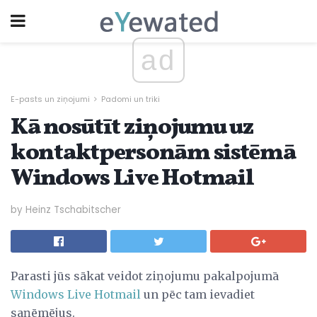
ad
E-pasts un ziņojumi
Padomi un triki
Kā nosūtīt ziņojumu uz
kontaktpersonām sistēmā
Windows Live Hotmail
by Heinz Tschabitscher
Parasti jūs sākat veidot ziņojumu pakalpojumā
Windows Live Hotmail
un pēc tam ievadiet
saņēmējus.