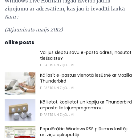
Windows Live Hotmail tagad izveido jaunu
ziņojumu ar adresātiem, kas jau ir ievadīti laukā
Kam :
.
(Atjaunināts maijs 2012)
Alike posts
Vai jūs slēptu savu e-pasta adresi, nosūtot
tiešsaistē?
E-PASTS UN ZIŅOJUMI
Kā lasīt e-pastus vienotā iesūtnē ar Mozilla
Thunderbird
E-PASTS UN ZIŅOJUMI
Kā lietot, koplietot un kopiju ar Thunderbird
e-pasta lietojumprogrammu
E-PASTS UN ZIŅOJUMI
Populārākie Windows RSS plūsmas lasītāji
un ziņu apkopotāji