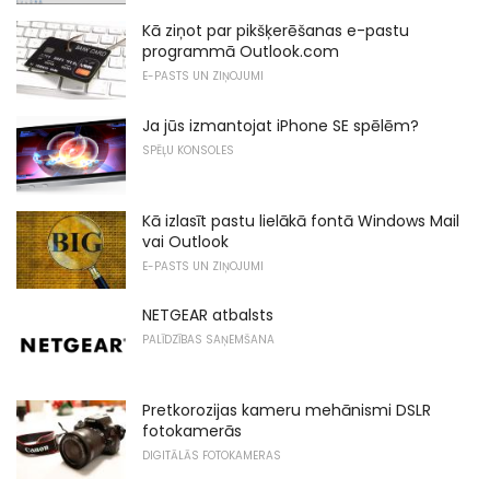
Kā ziņot par pikšķerēšanas e-pastu
programmā Outlook.com
E-PASTS UN ZIŅOJUMI
Ja jūs izmantojat iPhone SE spēlēm?
SPĒĻU KONSOLES
Kā izlasīt pastu lielākā fontā Windows Mail
vai Outlook
E-PASTS UN ZIŅOJUMI
NETGEAR atbalsts
PALĪDZĪBAS SAŅEMŠANA
Pretkorozijas kameru mehānismi DSLR
fotokamerās
DIGITĀLĀS FOTOKAMERAS