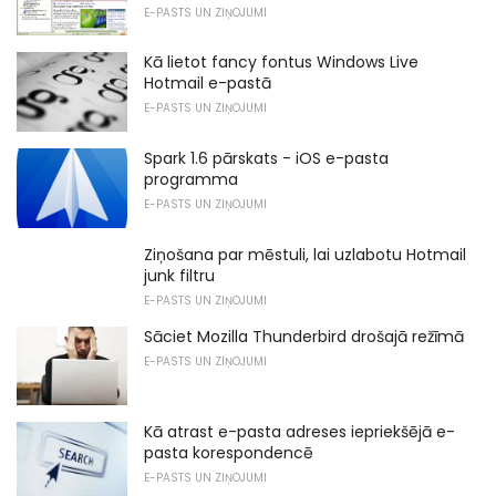
E-PASTS UN ZIŅOJUMI
Kā lietot fancy fontus Windows Live
Hotmail e-pastā
E-PASTS UN ZIŅOJUMI
Spark 1.6 pārskats - iOS e-pasta
programma
E-PASTS UN ZIŅOJUMI
Ziņošana par mēstuli, lai uzlabotu Hotmail
junk filtru
E-PASTS UN ZIŅOJUMI
Sāciet Mozilla Thunderbird drošajā režīmā
E-PASTS UN ZIŅOJUMI
Kā atrast e-pasta adreses iepriekšējā e-
pasta korespondencē
E-PASTS UN ZIŅOJUMI