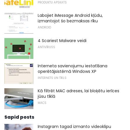
PRODUKTU APSKATS
Labojiet iMessage Android kļūdu,
izmantojot šo bezmaksas rīku
ANDROID
4 Scariest Malware veidi
ANTIVĪRUSS
Interneta savienojumu iestatīšana
operētājsistēmā Windows XP
INTERNETS UN TĪKLS
Kā filtrēt MAC adreses, lai bloķētu ierīces
jūsu tīklā
MACS
Sapid posts
Instagram tagad izmanto videoklipu