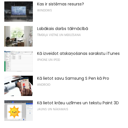
Kas ir sistēmas resurss?
WINDOWS
Labākais darbs tālmācībā
TĪMEKĻA VIETNE UN MEKLĒŠANA
Kā izveidot atskaņošanas sarakstu iTunes
IPHONE UN IPOD
Kā lietot savu Samsung S Pen kā Pro
ANDROID
Kā lietot krāsu uzlīmes un tekstu Paint 3D
JAUNS UN NĀKAMAIS