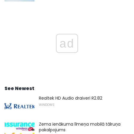
ad
See Newest
Realtek HD Audio draiveri R2.82
WINDOWS
Zema ienākuma līmeņa mobilā tālruņa
pakalpojums