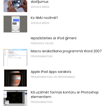
skatījumus
SOCIĀLIE MĒDIJI
Ko NMU nozīmē?
SOCIĀLIE MĒDIJI
Iepazīstieties ar iPod ģimeni
PIRKŠANAS CEĻVEŽI
Macro ierakstīšana programmā Word 2007
PROGRAMMATŪRA
Apple iPad Apps saraksts
PROGRAMMATŪRA UN PROGRAMMAS
Kā uzzīmēt formas kontūru ar Photoshop
elementiem
PROGRAMMATŪRA