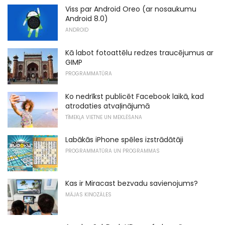
Viss par Android Oreo (ar nosaukumu
Android 8.0)
ANDROID
Kā labot fotoattēlu redzes traucējumus ar
GIMP
PROGRAMMATŪRA
Ko nedrīkst publicēt Facebook laikā, kad
atrodaties atvaļinājumā
TĪMEKĻA VIETNE UN MEKLĒŠANA
Labākās iPhone spēles izstrādātāji
PROGRAMMATŪRA UN PROGRAMMAS
Kas ir Miracast bezvadu savienojums?
MĀJAS KINOZĀLES