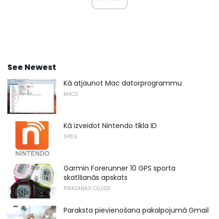
See Newest
Kā atjaunot Mac datorprogrammu
MACS
Kā izveidot Nintendo tīkla ID
SPĒLE
Garmin Forerunner 10 GPS sporta
skatīšanās apskats
PIRKŠANAS CEĻVEŽI
Paraksta pievienošana pakalpojumā Gmail