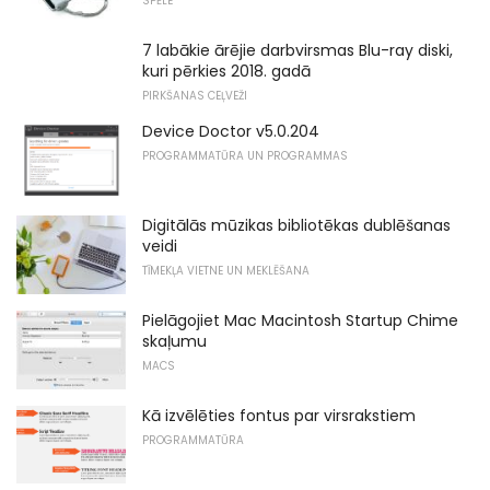
SPĒLE
7 labākie ārējie darbvirsmas Blu-ray diski,
kuri pērkies 2018. gadā
PIRKŠANAS CEĻVEŽI
Device Doctor v5.0.204
PROGRAMMATŪRA UN PROGRAMMAS
Digitālās mūzikas bibliotēkas dublēšanas
veidi
TĪMEKĻA VIETNE UN MEKLĒŠANA
Pielāgojiet Mac Macintosh Startup Chime
skaļumu
MACS
Kā izvēlēties fontus par virsrakstiem
PROGRAMMATŪRA