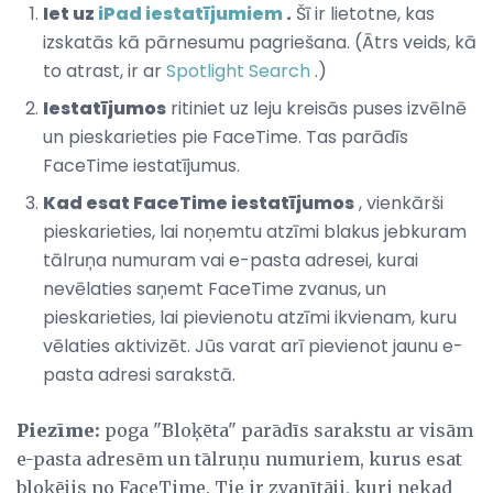
Iet uz
iPad iestatījumiem
.
Šī ir lietotne, kas
izskatās kā pārnesumu pagriešana. (Ātrs veids, kā
to atrast, ir ar
Spotlight Search
.)
Iestatījumos
ritiniet uz leju kreisās puses izvēlnē
un pieskarieties pie FaceTime. Tas parādīs
FaceTime iestatījumus.
Kad esat FaceTime iestatījumos
, vienkārši
pieskarieties, lai noņemtu atzīmi blakus jebkuram
tālruņa numuram vai e-pasta adresei, kurai
nevēlaties saņemt FaceTime zvanus, un
pieskarieties, lai pievienotu atzīmi ikvienam, kuru
vēlaties aktivizēt. Jūs varat arī pievienot jaunu e-
pasta adresi sarakstā.
Piezīme:
poga "Bloķēta" parādīs sarakstu ar visām
e-pasta adresēm un tālruņu numuriem, kurus esat
bloķējis no FaceTime. Tie ir zvanītāji, kuri nekad