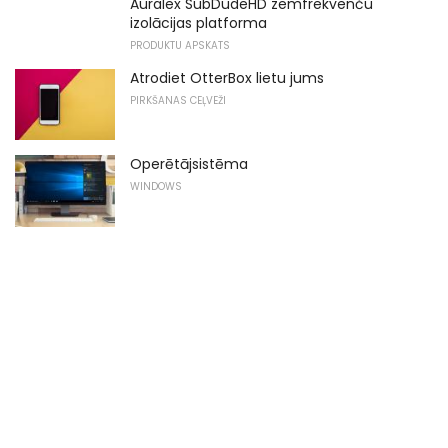
Auralex SubDudeHD zemfrekvenču
izolācijas platforma
PRODUKTU APSKATS
Atrodiet OtterBox lietu jums
PIRKŠANAS CEĻVEŽI
Operētājsistēma
WINDOWS