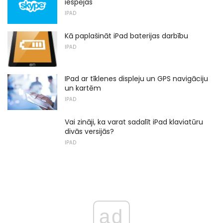
iespējas
IPAD
Kā paplašināt iPad baterijas darbību
IPAD
IPad ar tīklenes displeju un GPS navigāciju
un kartēm
IPAD
Vai zināji, ka varat sadalīt iPad klaviatūru
divās versijās?
IPAD
ad