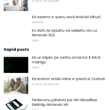
E-PASTS UN ZIŅOJUMI
Kā saņemt e-pastu savā Android tālrunī
ANDROID
Ko darīt, lai izjauktu vai sašķeltu viru uz
Nintendo 3DS
SPĒLE
Sapid posts
Kā un kāpēc jūs varētu izmantot $ SHLVL
mainīgo
LINUX
Kā ievietot attēlu inline e-pastā ar Outlook
E-PASTS UN ZIŅOJUMI
Piederumu pārskats par Wii tālvadības
lādētāju Nintendo Wii