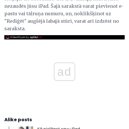
nezaudēs jūsu iPad. Šajā sarakstā varat pievienot e-
pastu vai tālruņa numuru, un, noklikšķinot uz
"Rediģēt" augšējā labajā stūrī, varat arī izdzēst no
saraksta.
ad
Alike posts
Kā pielāgot savu iPad