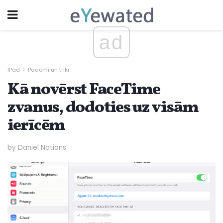
ad
IPad
Padomi un triki
Kā novērst FaceTime
zvanus, dodoties uz visām
ierīcēm
by Daniel Nations