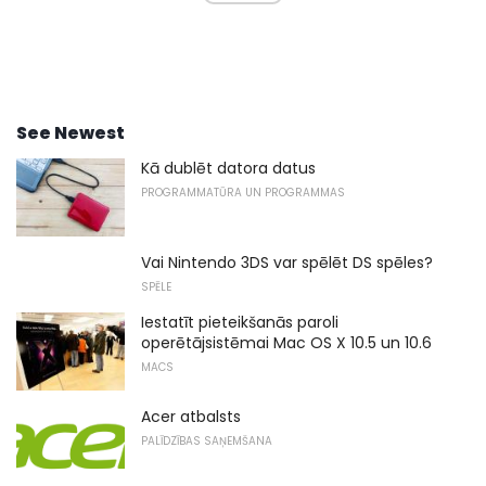
See Newest
Kā dublēt datora datus
PROGRAMMATŪRA UN PROGRAMMAS
Vai Nintendo 3DS var spēlēt DS spēles?
SPĒLE
Iestatīt pieteikšanās paroli
operētājsistēmai Mac OS X 10.5 un 10.6
MACS
Acer atbalsts
PALĪDZĪBAS SAŅEMŠANA