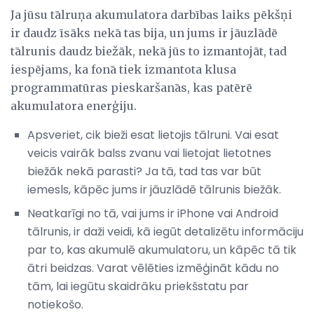
Ja jūsu tālruņa akumulatora darbības laiks pēkšņi
ir daudz īsāks nekā tas bija, un jums ir jāuzlādē
tālrunis daudz biežāk, nekā jūs to izmantojāt, tad
iespējams, ka fonā tiek izmantota klusa
programmatūras pieskaršanās, kas patērē
akumulatora enerģiju.
Apsveriet, cik bieži esat lietojis tālruni. Vai esat
veicis vairāk balss zvanu vai lietojat lietotnes
biežāk nekā parasti? Ja tā, tad tas var būt
iemesls, kāpēc jums ir jāuzlādē tālrunis biežāk.
Neatkarīgi no tā, vai jums ir iPhone vai Android
tālrunis, ir daži veidi, kā iegūt detalizētu informāciju
par to, kas akumulē akumulatoru, un kāpēc tā tik
ātri beidzas. Varat vēlēties izmēģināt kādu no
tām, lai iegūtu skaidrāku priekšstatu par
notiekošo.