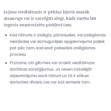
Ja jūsu viedtālrunis ir pēkšņi kļuvis mazāk
atsaucīgs vai ir sarežģīti slēgt, kāds varētu būt
ieguvis neautorizētu piekļuvi tam.
Kad tālrunis ir izslēgts, pārbaudiet, vai izslēgšanās
neizdodas vai aizmugurējais apgaismojums paliek
pat pēc tam, kad esat pabeidzis izslēgšanas
procesu.
Protams, citi glitches var izraisīt viedtālruņa
darbības sarežģījumus. Ja nesen instalējāt
atjauninājumu savā tālrunī un tā ir sākusi
darboties dīvaini, tas var būt iemesls tam.