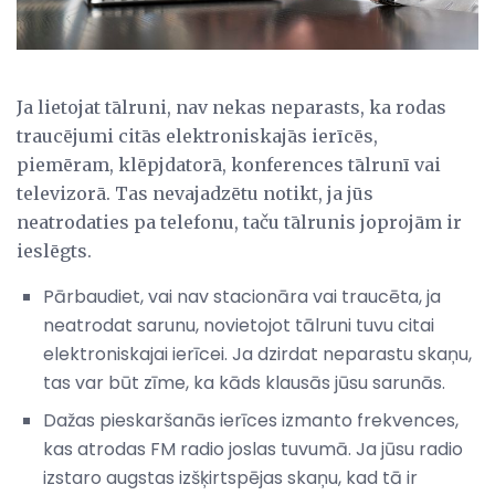
Ja lietojat tālruni, nav nekas neparasts, ka rodas
traucējumi citās elektroniskajās ierīcēs,
piemēram, klēpjdatorā, konferences tālrunī vai
televizorā. Tas nevajadzētu notikt, ja jūs
neatrodaties pa telefonu, taču tālrunis joprojām ir
ieslēgts.
Pārbaudiet, vai nav stacionāra vai traucēta, ja
neatrodat sarunu, novietojot tālruni tuvu citai
elektroniskajai ierīcei. Ja dzirdat neparastu skaņu,
tas var būt zīme, ka kāds klausās jūsu sarunās.
Dažas pieskaršanās ierīces izmanto frekvences,
kas atrodas FM radio joslas tuvumā. Ja jūsu radio
izstaro augstas izšķirtspējas skaņu, kad tā ir