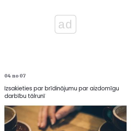
ad
04 no 07
Izsakieties par brīdinājumu par aizdomīgu
darbību tālrunī