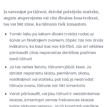
Ja sarunājat pa tālruni, dzirdat pulsējošu statisku,
augstu atsperojumu vai citu dīvainu fona troksni,
tas var būt zīme, ka tālrunis tiek izmantots.
Tomēr laiku pa laikam dīvaini trokšņi rodas uz
šūnas un fiksētajiem zvaniem, tāpēc tas nav drošs
indikators, ka kaut kas nav kārtībā. Jūs arī vēlaties
pārbaudīt citas neparastas darbības pazīmes
savā tālrunī.
Ja tas netiek lietots, tālrunim jābūt kluss. Ja
dzirdat neparastu skaņu, piemēram, skaņu,
noklikšķinot vai statisku, pat tad, ja neatrodat
tālruņa zvanu, tālrunis var tikt izmantots.
Varat pārbaudīt, vai jūsu tālrunī ir neizdzirdamas
skaņas, izmantojot zemas frekvences skaņas
joslas platuma sensoru. Ja tā konstatē vairākas