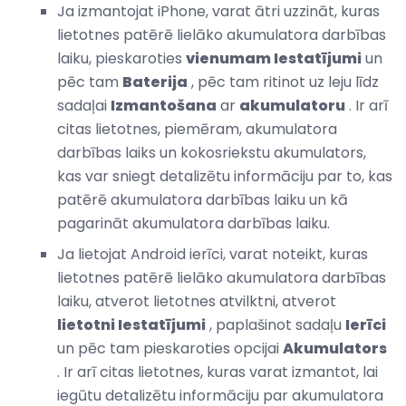
Ja izmantojat iPhone, varat ātri uzzināt, kuras
lietotnes patērē lielāko akumulatora darbības
laiku, pieskaroties
vienumam Iestatījumi
un
pēc tam
Baterija
, pēc tam ritinot uz leju līdz
sadaļai
Izmantošana
ar
akumulatoru
. Ir arī
citas lietotnes, piemēram, akumulatora
darbības laiks un kokosriekstu akumulators,
kas var sniegt detalizētu informāciju par to, kas
patērē akumulatora darbības laiku un kā
pagarināt akumulatora darbības laiku.
Ja lietojat Android ierīci, varat noteikt, kuras
lietotnes patērē lielāko akumulatora darbības
laiku, atverot lietotnes atvilktni, atverot
lietotni Iestatījumi
, paplašinot sadaļu
Ierīci
un pēc tam pieskaroties opcijai
Akumulators
. Ir arī citas lietotnes, kuras varat izmantot, lai
iegūtu detalizētu informāciju par akumulatora