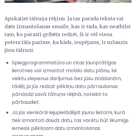
Apskatiet tālruņa rēķinu. Ja tas parāda teksta vai
datu izmantošanas smaile, kas ir tāda, kas neatbilst
tam, ko parasti gribētu redzēt, šī ir vēl viena
potenciāla pazīme, ka kāds, iespējams, ir uzlauzis
jūsu tālruni.
Spiegprogrammatūra un citas ļaunprātīgas
lietotnes var izmantot mobilo datu plānu, lai
veiktu slepenus darījumus bez jūsu zināšanām,
tādēļ, ja jūs redzat pēkšņu datu pārraušanas
pārslodzi savā tālruņa rēķinā, noteikti to
pārbaudiet.
Ja jūs vienkārši lejupielādējat jaunu lietotni, kurā
tiek izmantoti daudz datu, tas varētu būt likumīgs
iemesls pēkšņam datu izmantošanas