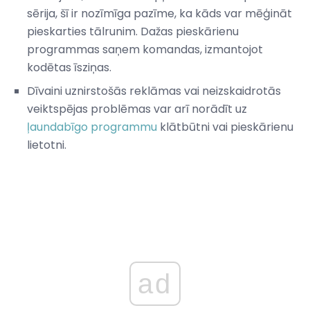
sērija, šī ir nozīmīga pazīme, ka kāds var mēģināt
pieskarties tālrunim. Dažas pieskārienu
programmas saņem komandas, izmantojot
kodētas īsziņas.
Dīvaini uznirstošās reklāmas vai neizskaidrotās
veiktspējas problēmas var arī norādīt uz
ļaundabīgo programmu
klātbūtni vai pieskārienu
lietotni.
ad