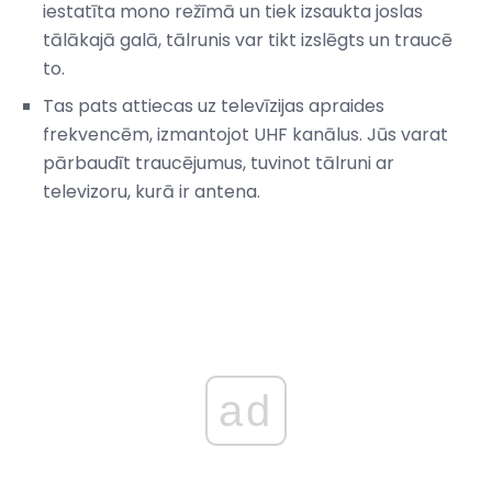
iestatīta mono režīmā un tiek izsaukta joslas
tālākajā galā, tālrunis var tikt izslēgts un traucē
to.
Tas pats attiecas uz televīzijas apraides
frekvencēm, izmantojot UHF kanālus. Jūs varat
pārbaudīt traucējumus, tuvinot tālruni ar
televizoru, kurā ir antena.
ad