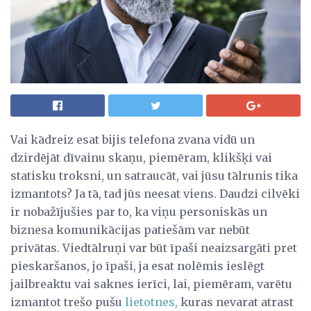
Vai kādreiz esat bijis telefona zvana vidū un
dzirdējāt dīvainu skaņu, piemēram, klikšķi vai
statisku troksni, un satraucāt, vai jūsu tālrunis tika
izmantots? Ja tā, tad jūs neesat viens. Daudzi cilvēki
ir nobažījušies par to, ka viņu personiskās un
biznesa komunikācijas patiešām var nebūt
privātas. Viedtālruņi var būt īpaši neaizsargāti pret
pieskaršanos, jo īpaši, ja esat nolēmis ieslēgt
jailbreaktu vai saknes ierīci, lai, piemēram, varētu
izmantot trešo pušu
lietotnes,
kuras nevarat atrast