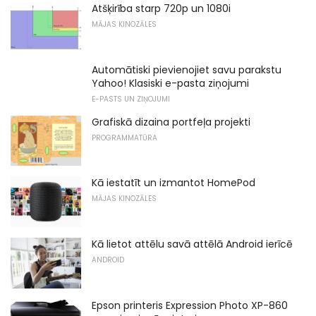
Atšķirība starp 720p un 1080i
MĀJAS KINOZĀLES
Automātiski pievienojiet savu parakstu
Yahoo! Klasiski e-pasta ziņojumi
E-PASTS UN ZIŅOJUMI
Grafiskā dizaina portfeļa projekti
PROGRAMMATŪRA
Kā iestatīt un izmantot HomePod
MĀJAS KINOZĀLES
Kā lietot attēlu savā attēlā Android ierīcē
ANDROID
Epson printeris Expression Photo XP-860