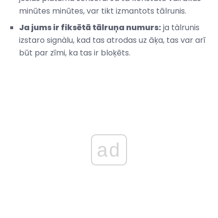
minūtes minūtes, var tikt izmantots tālrunis.
Ja jums ir fiksētā tālruņa numurs:
ja tàlrunis
izstaro signàlu, kad tas atrodas uz āķa, tas var arī
būt par zīmi, ka tas ir bloķēts.
ad