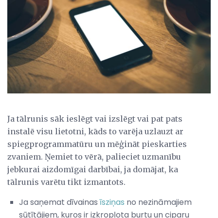
Ja tālrunis sāk ieslēgt vai izslēgt vai pat pats
instalē visu lietotni, kāds to varēja uzlauzt ar
spiegprogrammatūru un mēģināt pieskarties
zvaniem. Ņemiet to vērā, palieciet uzmanību
jebkurai aizdomīgai darbībai, ja domājat, ka
tālrunis varētu tikt izmantots.
Ja saņemat dīvainas
īsziņas
no nezināmajiem
sūtītājiem, kuros ir izkropļota burtu un ciparu