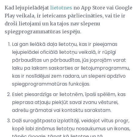
Kad lejupielādējat
lietotnes
no App Store vai Google
Play veikala, ir ieteicams pārliecināties, vai tie ir
droši lietojami un ka tajos nav slepenu
spiegprogrammatūras iespēju.
Lai gan lielākā daļa lietotņu, kas ir pieejamas
lejupielādei oficiālā lietotņu veikalā, ir rūpīgi
pārbaudītas un pārbaudītas, jūs joprojām varat
laiku pa laikam saskarties ar lietojumprogrammu,
kas ir noslīdējusi zem radara, un slepeni apdzīvo
spiegprogrammatūras funkcijas.
Esiet piesardzīgs ar lietotnēm, īpaši spēlēm, kas
pieprasa atļauju piekļūt savai zvanu vēsturei,
adrešu grāmatai vai kontaktu sarakstam.
Daži surogātpasta izplatītāji, veidojot viltus progr,
kopē labi zināmus lietotņu nosaukumus un ikonas,
tāpēc Google, tāpat kā lietotne un tā