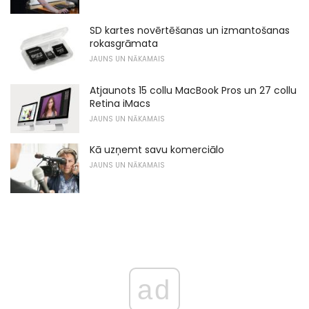
SD kartes novērtēšanas un izmantošanas
rokasgrāmata
JAUNS UN NĀKAMAIS
Atjaunots 15 collu MacBook Pros un 27 collu
Retina iMacs
JAUNS UN NĀKAMAIS
Kā uzņemt savu komerciālo
JAUNS UN NĀKAMAIS
ad