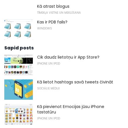
Kā atrast blogus
TĪMEKĻA VIETNE UN MEKLĒŠANA
Kas ir PDB fails?
WINDOWS
Sapid posts
Cik daudz lietotņu ir App Store?
IPHONE UN IPOD
Kā lietot hashtags savā tweets čivināt
SOCIĀLIE MĒDIJI
Kā pievienot Emocijas jūsu iPhone
tastatūru
IPHONE UN IPOD