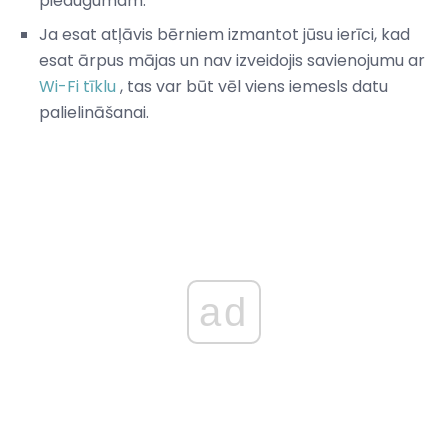
pieaugumam.
Ja esat atļāvis bērniem izmantot jūsu ierīci, kad
esat ārpus mājas un nav izveidojis savienojumu ar
Wi-Fi tīklu
, tas var būt vēl viens iemesls datu
palielināšanai.
ad