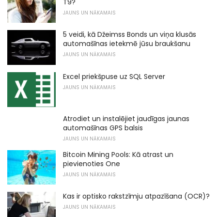
T9?
JAUNS UN NĀKAMAIS
5 veidi, kā Džeimss Bonds un viņa klusās
automašīnas ietekmē jūsu braukšanu
JAUNS UN NĀKAMAIS
Excel priekšpuse uz SQL Server
JAUNS UN NĀKAMAIS
Atrodiet un instalējiet jaudīgas jaunas
automašīnas GPS balsis
JAUNS UN NĀKAMAIS
Bitcoin Mining Pools: Kā atrast un
pievienoties One
JAUNS UN NĀKAMAIS
Kas ir optisko rakstzīmju atpazīšana (OCR)?
JAUNS UN NĀKAMAIS