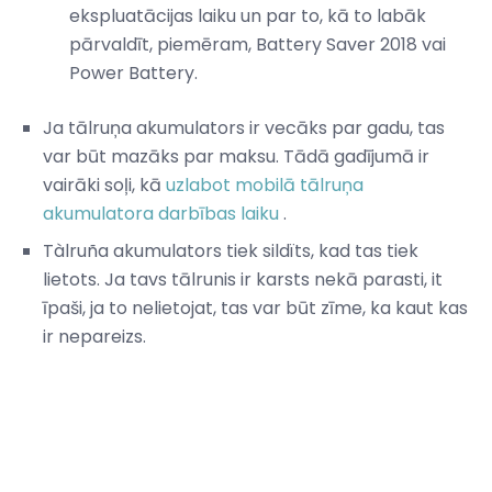
ekspluatācijas laiku un par to, kā to labāk
pārvaldīt, piemēram, Battery Saver 2018 vai
Power Battery.
Ja tālruņa akumulators ir vecāks par gadu, tas
var būt mazāks par maksu. Tādā gadījumā ir
vairāki soļi, kā
uzlabot mobilā tālruņa
akumulatora darbības laiku
.
Tàlruña akumulators tiek sildïts, kad tas tiek
lietots. Ja tavs tālrunis ir karsts nekā parasti, it
īpaši, ja to nelietojat, tas var būt zīme, ka kaut kas
ir nepareizs.