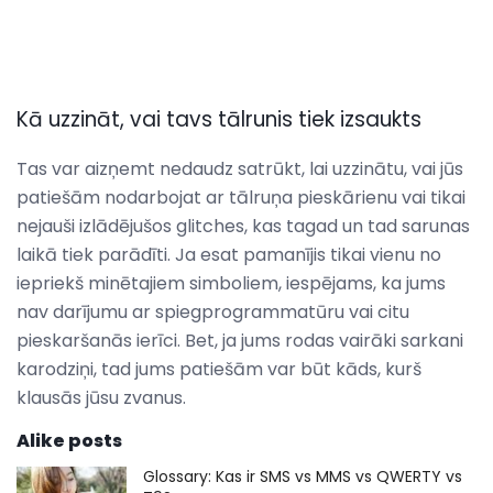
Kā uzzināt, vai tavs tālrunis tiek izsaukts
Tas var aizņemt nedaudz satrūkt, lai uzzinātu, vai jūs
patiešām nodarbojat ar tālruņa pieskārienu vai tikai
nejauši izlādējušos glitches, kas tagad un tad sarunas
laikā tiek parādīti. Ja esat pamanījis tikai vienu no
iepriekš minētajiem simboliem, iespējams, ka jums
nav darījumu ar spiegprogrammatūru vai citu
pieskaršanās ierīci. Bet, ja jums rodas vairāki sarkani
karodziņi, tad jums patiešām var būt kāds, kurš
klausās jūsu zvanus.
Alike posts
Glossary: ​​Kas ir SMS vs MMS vs QWERTY vs