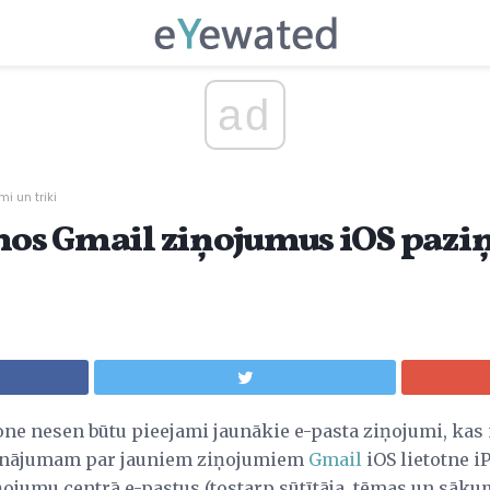
ad
i un triki
unos Gmail ziņojumus iOS paz
Phone nesen būtu pieejami jaunākie e-pasta ziņojumi, kas
īdinājumam par jauniem ziņojumiem
Gmail
iOS lietotne i
ojumu centrā e-pastus (tostarp sūtītāja, tēmas un sākum