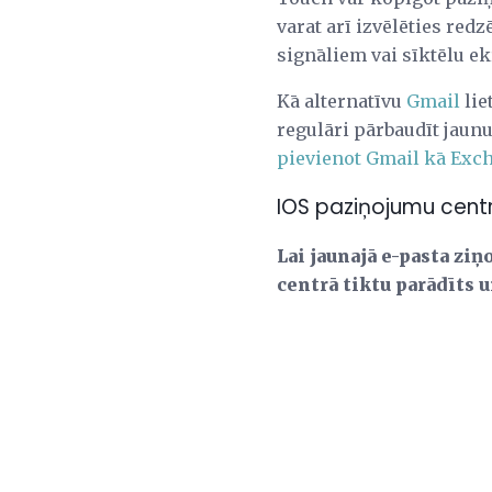
varat arī izvēlēties red
signāliem vai sīktēlu e
Kā alternatīvu
Gmail
lie
regulāri pārbaudīt jaunu
pievienot Gmail kā Exc
IOS paziņojumu centr
Lai jaunajā e-pasta ziņ
centrā tiktu parādīts u