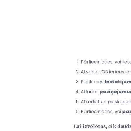
Pārliecinieties, vai lie
Atveriet iOS ierīces ie
Pieskaries
Iestatījum
Atlasiet
paziņojumu
Atrodiet un pieskariet
Pārliecinieties, vai
paz
Lai izvēlētos, cik dau