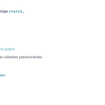
 ziņu
centrā
,
ns pasts
 vēlaties pieskarieties
am: