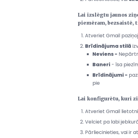
Lai izslēgtu jaunos z
piemēram, bezsaistē, t
Atveriet Gmail paziņoj
Brīdinājuma stilā
iz
Neviens -
Nepārtr
Baneri
- īsa piezī
Brīdinājumi -
pazi
pie
Lai konfigurētu, kuri 
Atveriet Gmail lietotni
Velciet pa labi jebku
Pārliecinieties, vai ir 