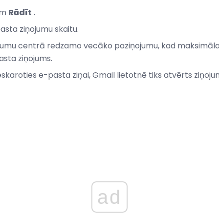
am
Rādīt
.
asta ziņojumu skaitu.
jumu centrā redzamo vecāko paziņojumu, kad maksimālais
asta ziņojums.
karoties e-pasta ziņai, Gmail lietotnē tiks atvērts ziņoju
ad