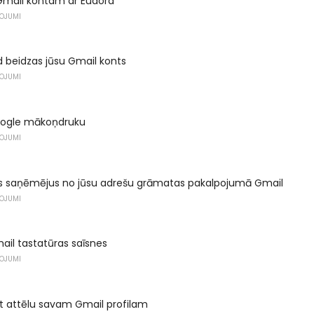
 Gmail kontam ar Eudora
ŅOJUMI
ad beidzas jūsu Gmail konts
ŅOJUMI
Google mākoņdruku
ŅOJUMI
ies saņēmējus no jūsu adrešu grāmatas pakalpojumā Gmail
ŅOJUMI
mail tastatūras saīsnes
ŅOJUMI
t attēlu savam Gmail profilam