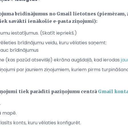
iņojuma brīdinājumus no Gmail lietotnes (piemēram,
iek savākti ienākošie e-pasta ziņojumi):
umu iestatījumus. (Skatīt iepriekš.)
vēlieties brīdinājumu veidu, kuru vēlaties saņemt:
auc brīdinājumus
me (kas pazūd atsevišķi) ekrāna augšdaļā, kad ierodas
jau
ņojumi par jauniem ziņojumiem, kuriem pirms turpināšanas
ziņojumi tiek parādīti paziņojumu centrā
Gmail kont
.
rā mapē.
atlasīts konts, kuru vēlaties konfigurēt.