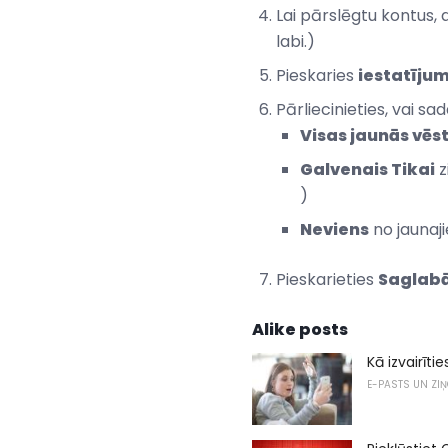
Lai pārslēgtu kontus, 
labi.)
Pieskaries
iestatīju
Pārliecinieties, vai sa
Visas jaunās vēs
Galvenais Tikai
z
)
Neviens
no jaunaj
Pieskarieties
Saglab
Alike posts
Kā izvairīt
E-PASTS UN ZI