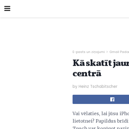
E-pasts un ziņojumi
Gmail Padom
Kā skatīt ja
centrā
by Heinz Tschabitscher
Vai vēlaties, lai jūsu i
lietotnei? Papildus br
Touch var kopīgot paziņ