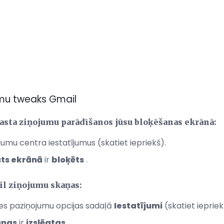
umu tweaks Gmail
asta ziņojumu parādīšanos jūsu bloķēšanas ekrānā:
umu centra iestatījumus (skatiet iepriekš).
ts ekrānā
ir
bloķēts
.
il ziņojumu skaņas:
nes paziņojumu opcijas sadaļā
Iestatījumi
(skatiet iepriek
aņas
ir
izslēgtas
.