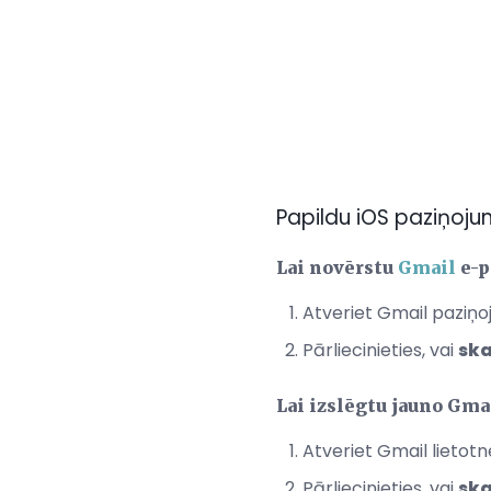
Papildu iOS paziņoj
Lai novērstu
Gmail
e-p
Atveriet Gmail paziņoj
Pārliecinieties, vai
ska
Lai izslēgtu jauno Gma
Atveriet Gmail lietot
Pārliecinieties, vai
sk