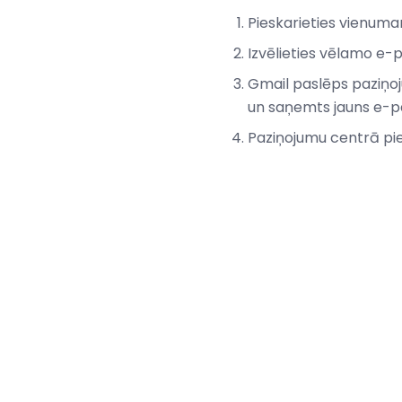
Pieskarieties vienum
Izvēlieties vēlamo e-p
Gmail paslēps paziņo
un saņemts jauns e-p
Paziņojumu centrā pies