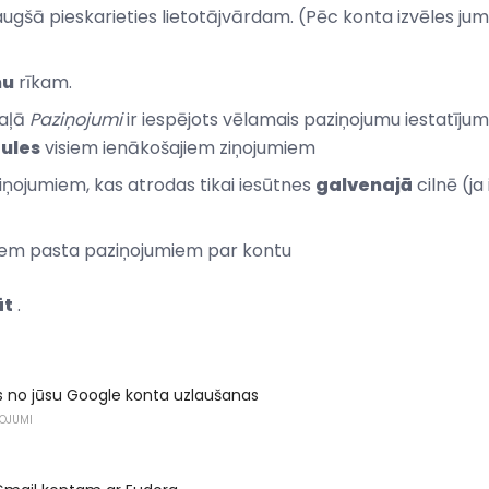
augšā pieskarieties lietotājvārdam. (Pēc konta izvēles jum
mu
rīkam.
daļā
Paziņojumi
ir iespējots vēlamais paziņojumu iestatījum
tules
visiem ienākošajiem ziņojumiem
iņojumiem, kas atrodas tikai iesūtnes
galvenajā
cilnē (ja
iem pasta paziņojumiem par kontu
āt
.
ies no jūsu Google konta uzlaušanas
ŅOJUMI