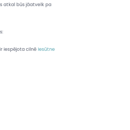
s atkal būs jāatvelk pa
s:
 ir iespējota cilnē
Iesūtne