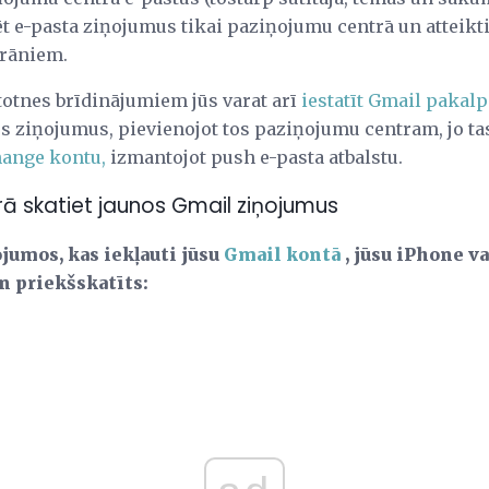
zēt e-pasta ziņojumus tikai paziņojumu centrā un atteik
krāniem.
totnes brīdinājumiem jūs varat arī
iestatīt Gmail pakal
s ziņojumus, pievienojot tos paziņojumu centram, jo ​​tas 
hange kontu,
izmantojot push e-pasta atbalstu.
ā skatiet jaunos Gmail ziņojumus
ojumos, kas iekļauti jūsu
Gmail kontā
, jūsu iPhone v
n priekšskatīts: