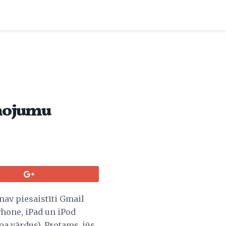
iņojumu
 nav piesaistīti Gmail
Phone, iPad un iPod
a vārdus). Protams, jūs