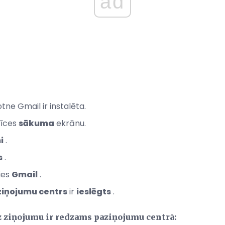
ad
totne Gmail ir instalēta.
rīces
sākuma
ekrānu.
i
.
s
.
ies
Gmail
.
iņojumu centrs
ir
ieslēgts
.
dz ziņojumu ir redzams paziņojumu centrā: