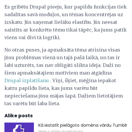
Es gribētu Drupal pieeju, kur papildu funkcijas tiek
sadalītas savā moduļos, un tēmas koncentrējas uz
izskatu. Jūs saņemat lielāku elastību. Jūs neesat
saistīts ar konkrētu tēmu tikai tāpēc, ka jums patīk
viens vai divi tā logrīki.
No otras puses, ja apmaksāta tēma atrisina visas
jūsu problēmas vienā un tajā pašā laikā, un tas ir
labi uzturēts, tas nav obligāti slikta ideja. Daži no
šiem apmaksātajiem motīviem man atgādina
Drupal izplatīšanu
. Viņi, šķiet, mēģina iepakot
katru papildu lieta, kas jums varētu būt
nepieciešama jūsu mājas lapā. Dažiem lietotājiem
tas varētu būt laba lieta.
Alike posts
Kā iestatīt pielāgoto domēna vārdu Tumblr
TĪMEKĻA VIETNE UN MEKLĒŠANA