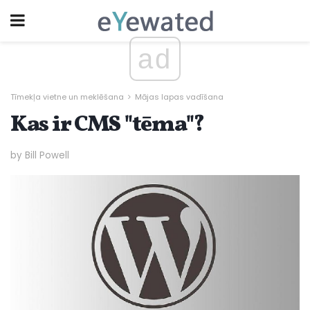
ad
Tīmekļa vietne un meklēšana
Mājas lapas vadīšana
Kas ir CMS "tēma"?
by Bill Powell