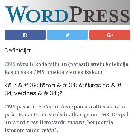
Definīcija:
CMS
tēma
ir koda failu un (parasti) attēlu kolekcija,
kas nosaka CMS tīmekļa vietnes izskatu.
Kā ir & # 39; tēma & # 34; Atšķiras no & #
34; veidnes & # 34 ;?
CMS pasaulē
veidne
un
tēma
pamatā attiecas uz to
pašu. Izmantotais vārds ir atkarīgs no CMS. Drupal
un WordPress lieto vārdu
motīvu
, bet Joomla
izmanto vārdu
veidni
.