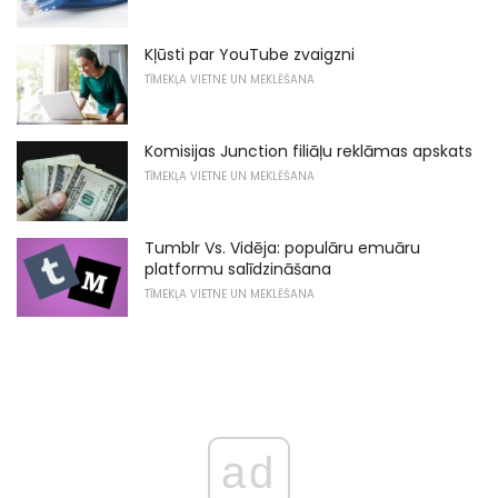
Kļūsti par YouTube zvaigzni
TĪMEKĻA VIETNE UN MEKLĒŠANA
Komisijas Junction filiāļu reklāmas apskats
TĪMEKĻA VIETNE UN MEKLĒŠANA
Tumblr Vs. Vidēja: populāru emuāru
platformu salīdzināšana
TĪMEKĻA VIETNE UN MEKLĒŠANA
ad