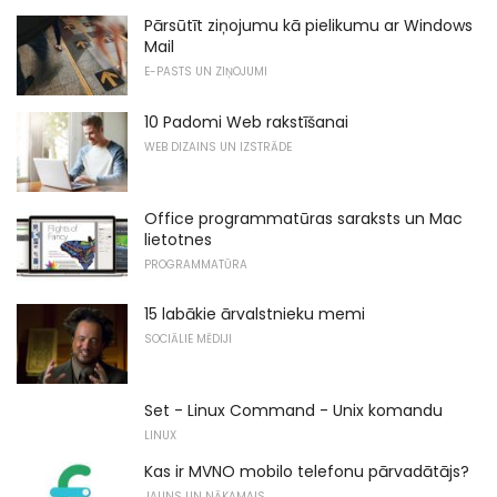
Pārsūtīt ziņojumu kā pielikumu ar Windows
Mail
E-PASTS UN ZIŅOJUMI
10 Padomi Web rakstīšanai
WEB DIZAINS UN IZSTRĀDE
Office programmatūras saraksts un Mac
lietotnes
PROGRAMMATŪRA
15 labākie ārvalstnieku memi
SOCIĀLIE MĒDIJI
Set - Linux Command - Unix komandu
LINUX
Kas ir MVNO mobilo telefonu pārvadātājs?
JAUNS UN NĀKAMAIS