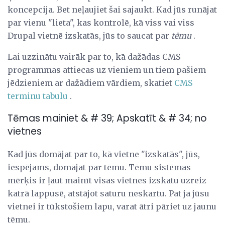
koncepcija. Bet neļaujiet šai sajaukt. Kad jūs runājat
par vienu "lieta", kas kontrolē, kā viss vai viss
Drupal vietnē izskatās, jūs to saucat par
tēmu
.
Lai uzzinātu vairāk par to, kā dažādas CMS
programmas attiecas uz vieniem un tiem pašiem
jēdzieniem ar dažādiem vārdiem, skatiet
CMS
terminu tabulu
.
Tēmas mainiet & # 39; Apskatīt & # 34; no
vietnes
Kad jūs domājat par to, kā vietne "izskatās", jūs,
iespējams, domājat par tēmu. Tēmu sistēmas
mērķis ir ļaut mainīt visas vietnes izskatu uzreiz
katrā lappusē, atstājot saturu neskartu. Pat ja jūsu
vietnei ir tūkstošiem lapu, varat ātri pāriet uz jaunu
tēmu.