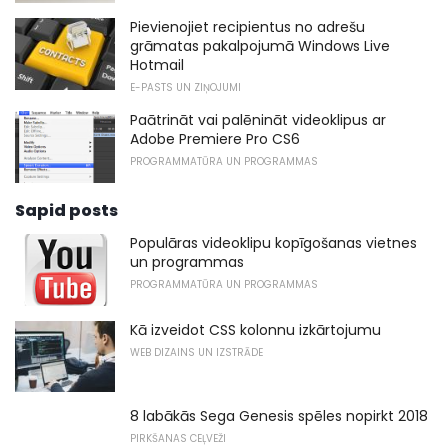
Pievienojiet recipientus no adrešu
grāmatas pakalpojumā Windows Live
Hotmail
E-PASTS UN ZIŅOJUMI
Paātrināt vai palēnināt videoklipus ar
Adobe Premiere Pro CS6
PROGRAMMATŪRA UN PROGRAMMAS
Sapid posts
Populāras videoklipu kopīgošanas vietnes
un programmas
PROGRAMMATŪRA UN PROGRAMMAS
Kā izveidot CSS kolonnu izkārtojumu
WEB DIZAINS UN IZSTRĀDE
8 labākās Sega Genesis spēles nopirkt 2018
PIRKŠANAS CEĻVEŽI