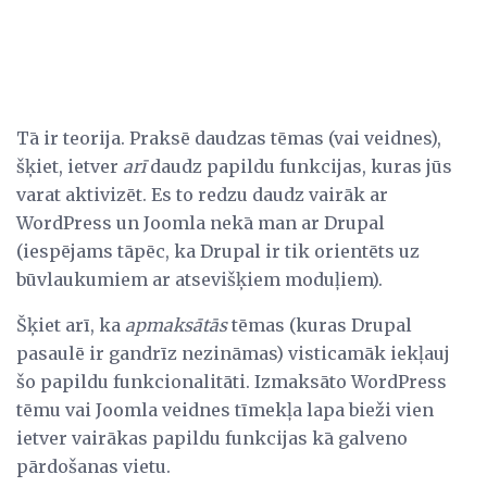
Tā ir teorija. Praksē daudzas tēmas (vai veidnes),
šķiet, ietver
arī
daudz papildu funkcijas, kuras jūs
varat aktivizēt. Es to redzu daudz vairāk ar
WordPress un Joomla nekā man ar Drupal
(iespējams tāpēc, ka Drupal ir tik orientēts uz
būvlaukumiem ar atsevišķiem moduļiem).
Šķiet arī, ka
apmaksātās
tēmas (kuras Drupal
pasaulē ir gandrīz nezināmas) visticamāk iekļauj
šo papildu funkcionalitāti. Izmaksāto WordPress
tēmu vai Joomla veidnes tīmekļa lapa bieži vien
ietver vairākas papildu funkcijas kā galveno
pārdošanas vietu.