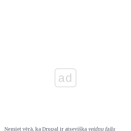
ad
Ņemiet vērā, ka Drupal ir atsevišķa
veidņu failu