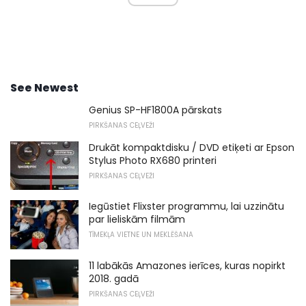
See Newest
Genius SP-HF1800A pārskats
PIRKŠANAS CEĻVEŽI
Drukāt kompaktdisku / DVD etiķeti ar Epson
Stylus Photo RX680 printeri
PIRKŠANAS CEĻVEŽI
Iegūstiet Flixster programmu, lai uzzinātu
par lieliskām filmām
TĪMEKĻA VIETNE UN MEKLĒŠANA
11 labākās Amazones ierīces, kuras nopirkt
2018. gadā
PIRKŠANAS CEĻVEŽI