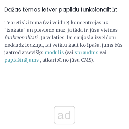
Dažas tēmas ietver papildu funkcionalitāti
Teorētiski tēma (vai veidne) koncentrējas uz
"izskatu" un pievieno maz, ja tāda ir, jūsu vietnes
funkcionalitāti
. Ja vēlaties, lai sānjoslā izveidotu
nedaudz lodziņu, lai veiktu kaut ko īpašu, jums būs
jāatrod atsevišķs
modulis
(vai
spraudnis
vai
paplašinājums
, atkarībā no jūsu CMS).
ad