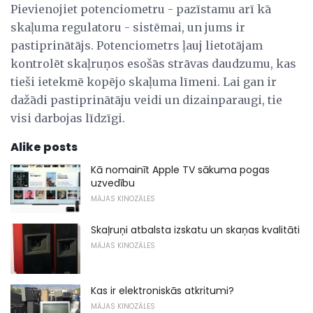
Pievienojiet potenciometru - pazīstamu arī kā
skaļuma regulatoru - sistēmai, un jums ir
pastiprinātājs. Potenciometrs ļauj lietotājam
kontrolēt skaļruņos esošās strāvas daudzumu, kas
tieši ietekmē kopējo skaļuma līmeni. Lai gan ir
dažādi pastiprinātāju veidi un dizainparaugi, tie
visi darbojas līdzīgi.
Alike posts
Kā nomainīt Apple TV sākuma pogas
uzvedību
MĀJAS KINOZĀLES
Skaļruņi atbalsta izskatu un skaņas kvalitāti
MĀJAS KINOZĀLES
Kas ir elektroniskās atkritumi?
MĀJAS KINOZĀLES