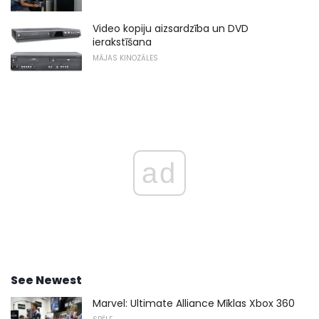
Video kopiju aizsardzība un DVD
ierakstīšana
MĀJAS KINOZĀLES
ad
See Newest
Marvel: Ultimate Alliance Mīklas Xbox 360