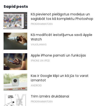
Sapid posts
Kā pievienot pielāgotus modeļus un
saglabāt tos kā komplektu Photoshop
PROGRAMMATŪRA
Kā modificēt iestatījumus savā Apple
Watch
VALKĀJAMAS
Apple iPhone pamati un funkcijas
IPHONE UN IPOD
Kas ir Google klipi un kā jūs to varat
izmantot
ANDROID
Trim izmērs drukāšanai
PROGRAMMATŪRA