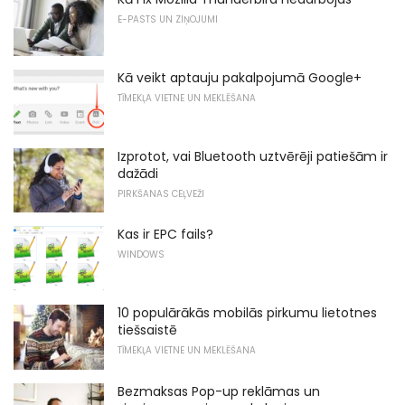
E-PASTS UN ZIŅOJUMI
Kā veikt aptauju pakalpojumā Google+
TĪMEKĻA VIETNE UN MEKLĒŠANA
Izprotot, vai Bluetooth uztvērēji patiešām ir
dažādi
PIRKŠANAS CEĻVEŽI
Kas ir EPC fails?
WINDOWS
10 populārākās mobilās pirkumu lietotnes
tiešsaistē
TĪMEKĻA VIETNE UN MEKLĒŠANA
Bezmaksas Pop-up reklāmas un