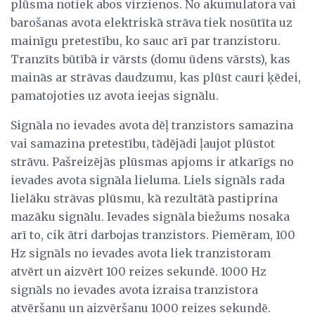
plūsma notiek abos virzienos. No akumulatora vai
barošanas avota elektriskā strāva tiek nosūtīta uz
mainīgu pretestību, ko sauc arī par tranzistoru.
Tranzīts būtībā ir vārsts (domu ūdens vārsts), kas
mainās ar strāvas daudzumu, kas plūst cauri ķēdei,
pamatojoties uz avota ieejas signālu.
Signāla no ievades avota dēļ tranzistors samazina
vai samazina pretestību, tādējādi ļaujot plūstot
strāvu. Pašreizējās plūsmas apjoms ir atkarīgs no
ievades avota signāla lieluma. Liels signāls rada
lielāku strāvas plūsmu, kā rezultātā pastiprina
mazāku signālu. Ievades signāla biežums nosaka
arī to, cik ātri darbojas tranzistors. Piemēram, 100
Hz signāls no ievades avota liek tranzistoram
atvērt un aizvērt 100 reizes sekundē. 1000 Hz
signāls no ievades avota izraisa tranzistora
atvēršanu un aizvēršanu 1000 reizes sekundē.