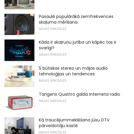
Pasaulē populārākā zemfrekvences
skaļuma mērīšana
MĀJAS KINOZĀLES
Kāda ir skaļruņu jutība un kāpēc tas ir
svarīgi?
MĀJAS KINOZĀLES
5 būtiskas stereo un mājas audio
tehnoloģijas un tendences
MĀJAS KINOZĀLES
Tangens Quattro galda interneta radio
MĀJAS KINOZĀLES
Kā traucējummeklēšana jūsu DTV
pārveidotāju kastē
MĀJAS KINOZĀLES