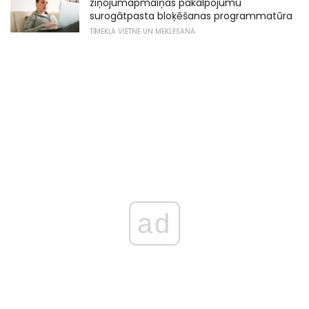
ziņojumapmaiņas pakalpojumu
surogātpasta bloķēšanas programmatūra
TĪMEKĻA VIETNE UN MEKLĒŠANA
ad