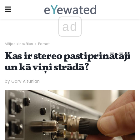
ad
Mājas kinozāles
Pamati
Kas ir stereo pastiprinātāji
un kā viņi strādā?
by Gary Altunian