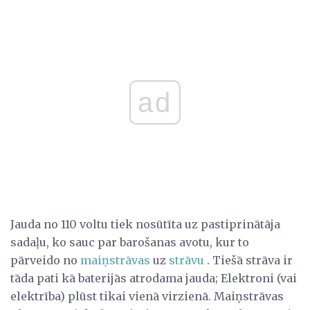
ad
Jauda no 110 voltu tiek nosūtīta uz pastiprinātāja
sadaļu, ko sauc par barošanas avotu, kur to
pārveido no
maiņstrāvas
uz
strāvu
. Tiešā strāva ir
tāda pati kā baterijās atrodama jauda; Elektroni (vai
elektrība) plūst tikai vienā virzienā. Maiņstrāvas