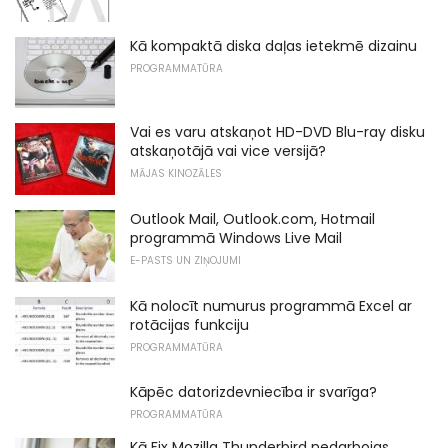
Kā kompaktā diska daļas ietekmē dizainu
PROGRAMMATŪRA
Vai es varu atskaņot HD-DVD Blu-ray disku
atskaņotājā vai vice versijā?
MĀJAS KINOZĀLES
Outlook Mail, Outlook.com, Hotmail
programmā Windows Live Mail
E-PASTS UN ZIŅOJUMI
Kā nolocīt numurus programmā Excel ar
rotācijas funkciju
PROGRAMMATŪRA
Kāpēc datorizdevniecība ir svarīga?
PROGRAMMATŪRA
Kā Fix Mozilla Thunderbird nedarbojas