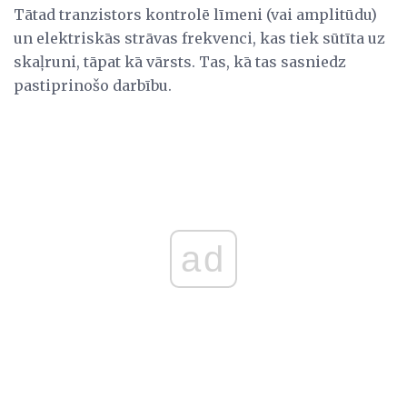
Tātad tranzistors kontrolē līmeni (vai amplitūdu)
un elektriskās strāvas frekvenci, kas tiek sūtīta uz
skaļruni, tāpat kā vārsts. Tas, kā tas sasniedz
pastiprinošo darbību.
ad