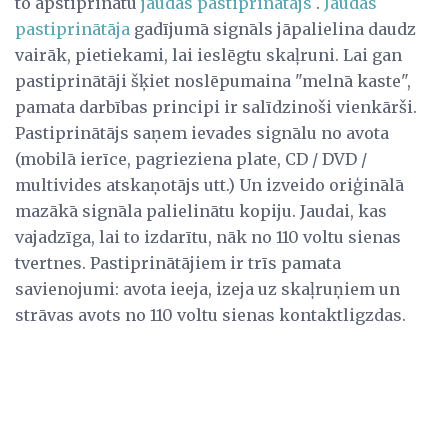
to apstiprinātu
jaudas pastiprinātājs
.
Jaudas
pastiprinātāja
gadījumā signāls jāpalielina daudz
vairāk, pietiekami, lai ieslēgtu skaļruni. Lai gan
pastiprinātāji šķiet noslēpumaina "melnā kaste",
pamata darbības principi ir salīdzinoši vienkārši.
Pastiprinātājs saņem ievades signālu no avota
(mobilā ierīce, pagrieziena plate, CD / DVD /
multivides atskaņotājs utt.) Un izveido oriģinālā
mazākā signāla palielinātu kopiju. Jaudai, kas
vajadzīga, lai to izdarītu, nāk no 110 voltu sienas
tvertnes. Pastiprinātājiem ir trīs pamata
savienojumi: avota ieeja, izeja uz skaļruņiem un
strāvas avots no 110 voltu sienas kontaktligzdas.