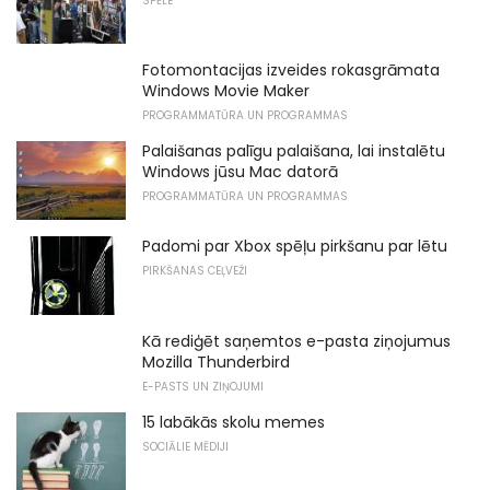
SPĒLE
Fotomontacijas izveides rokasgrāmata
Windows Movie Maker
PROGRAMMATŪRA UN PROGRAMMAS
Palaišanas palīgu palaišana, lai instalētu
Windows jūsu Mac datorā
PROGRAMMATŪRA UN PROGRAMMAS
Padomi par Xbox spēļu pirkšanu par lētu
PIRKŠANAS CEĻVEŽI
Kā rediģēt saņemtos e-pasta ziņojumus
Mozilla Thunderbird
E-PASTS UN ZIŅOJUMI
15 labākās skolu memes
SOCIĀLIE MĒDIJI