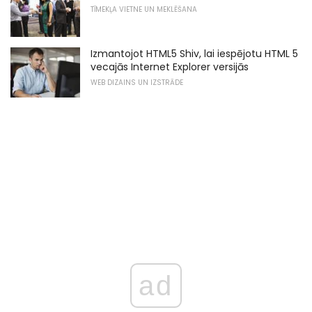
TĪMEKĻA VIETNE UN MEKLĒŠANA
Izmantojot HTML5 Shiv, lai iespējotu HTML 5
vecajās Internet Explorer versijās
WEB DIZAINS UN IZSTRĀDE
ad