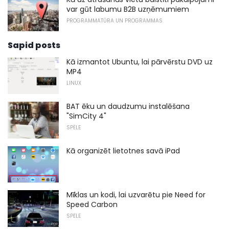
var gūt labumu B2B uzņēmumiem
PROGRAMMATŪRA UN PROGRAMMAS
Sapid posts
Kā izmantot Ubuntu, lai pārvērstu DVD uz
MP4
LINUX
BAT ēku un daudzumu instalēšana
"SimCity 4"
SPĒLE
Kā organizēt lietotnes savā iPad
Mīklas un kodi, lai uzvarētu pie Need for
Speed ​​Carbon
SPĒLE