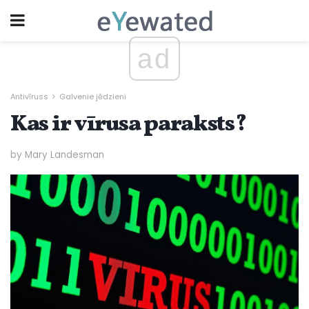
ad
Antivīruss
Galvenie jēdzieni
Kas ir vīrusa paraksts?
by Mary Landesman