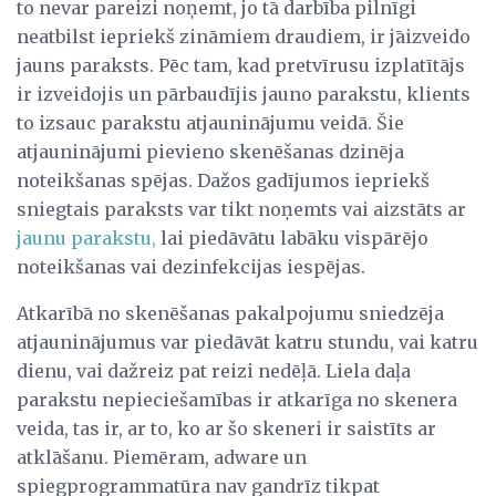
to nevar pareizi noņemt, jo tā darbība pilnīgi
neatbilst iepriekš zināmiem draudiem, ir jāizveido
jauns paraksts. Pēc tam, kad pretvīrusu izplatītājs
ir izveidojis un pārbaudījis jauno parakstu, klients
to izsauc parakstu atjauninājumu veidā. Šie
atjauninājumi pievieno skenēšanas dzinēja
noteikšanas spējas. Dažos gadījumos iepriekš
sniegtais paraksts var tikt noņemts vai aizstāts ar
jaunu parakstu,
lai piedāvātu labāku vispārējo
noteikšanas vai dezinfekcijas iespējas.
Atkarībā no skenēšanas pakalpojumu sniedzēja
atjauninājumus var piedāvāt katru stundu, vai katru
dienu, vai dažreiz pat reizi nedēļā. Liela daļa
parakstu nepieciešamības ir atkarīga no skenera
veida, tas ir, ar to, ko ar šo skeneri ir saistīts ar
atklāšanu. Piemēram, adware un
spiegprogrammatūra nav gandrīz tikpat