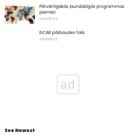
Pilnvērtīgākās ļaundabīgās programmas
piemēri
ANTIVĪRUSS
EICAR pārbaudes fails
ANTIVĪRUSS
ad
See Newest