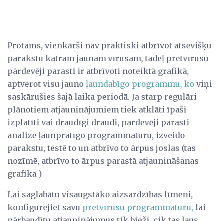
Protams, vienkārši nav praktiski atbrīvot atsevišķu
parakstu katram jaunam vīrusam, tādēļ pretvīrusu
pārdevēji parasti ir atbrīvoti noteiktā grafikā,
aptverot visu jauno
ļaundabīgo programmu, ko
viņi
saskārušies šajā laika periodā. Ja starp regulāri
plānotiem atjauninājumiem tiek atklāti īpaši
izplatīti vai draudīgi draudi, pārdevēji parasti
analizē ļaunprātīgo programmatūru, izveido
parakstu, testē to un atbrīvo to ārpus joslas (tas
nozīmē, atbrīvo to ārpus parastā atjaunināšanas
grafika )
Lai saglabātu visaugstāko aizsardzības līmeni,
konfigurējiet savu
pretvīrusu programmatūru,
lai
pārbaudītu atjauninājumus tik bieži, cik tas ļaus.