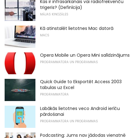
Kas ir infrasarkanais vai radiofrekvenču
trigeris? (Definīcija)
MĀJAS KINOZĀLES
Kā atinstalēt lietotnes Mac datorā
MACS
Opera Mobile un Opera Mini salīdzinājums
PROGRAMMATŪRA UN PROGRAMMAS
Quick Guide to Eksportēt Access 2003
tabulas uz Excel
PROGRAMMATŪRA
Labākās lietotnes veco Android ierīču
pārdošanai
PROGRAMMATŪRA UN PROGRAMMAS
Podcasting: Jums nav jādodas vienatnē