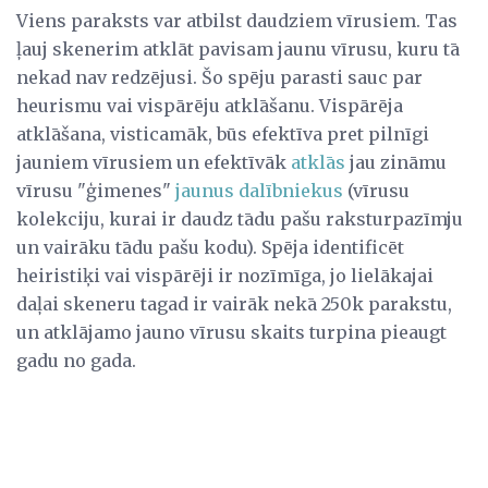
Viens paraksts var atbilst daudziem vīrusiem. Tas
ļauj skenerim atklāt pavisam jaunu vīrusu, kuru tā
nekad nav redzējusi. Šo spēju parasti sauc par
heurismu vai vispārēju atklāšanu. Vispārēja
atklāšana, visticamāk, būs efektīva pret pilnīgi
jauniem vīrusiem un efektīvāk
atklās
jau zināmu
vīrusu "ģimenes"
jaunus dalībniekus
(vīrusu
kolekciju, kurai ir daudz tādu pašu raksturpazīmju
un vairāku tādu pašu kodu). Spēja identificēt
heiristiķi vai vispārēji ir nozīmīga, jo lielākajai
daļai skeneru tagad ir vairāk nekā 250k parakstu,
un atklājamo jauno vīrusu skaits turpina pieaugt
gadu no gada.