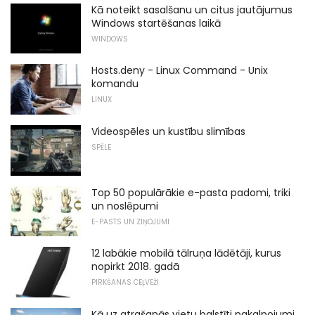
Kā noteikt sasalšanu un citus jautājumus
Windows startēšanas laikā
WINDOWS
Hosts.deny - Linux Command - Unix
komandu
LINUX
Videospēles un kustību slimības
SPĒLE
Top 50 populārākie e-pasta padomi, triki
un noslēpumi
E-PASTS UN ZIŅOJUMI
12 labākie mobilā tālruņa lādētāji, kurus
nopirkt 2018. gadā
PIRKŠANAS CEĻVEŽI
Kā uz atrašanās vietu balstīti pakalpojumi