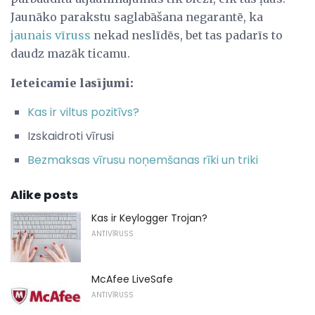
Jaunāko parakstu saglabāšana negarantē, ka
jaunais vīruss
nekad neslīdēs, bet tas padarīs to
daudz mazāk ticamu.
Ieteicamie lasījumi:
Kas ir viltus pozitīvs?
Izskaidroti vīrusi
Bezmaksas vīrusu noņemšanas rīki un triki
Alike posts
Kas ir Keylogger Trojan?
ANTIVĪRUSS
McAfee LiveSafe
ANTIVĪRUSS