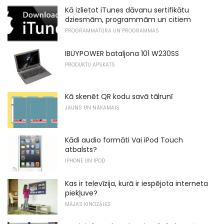
Kā izlietot iTunes dāvanu sertifikātu
dziesmām, programmām un citiem
PROGRAMMATŪRA UN PROGRAMMAS
IBUYPOWER bataljona 101 W230SS
PRODUKTU APSKATS
Kā skenēt QR kodu savā tālrunī
JAUNS UN NĀKAMAIS
Kādi audio formāti Vai iPod Touch
atbalsts?
IPHONE UN IPOD
Kas ir televīzija, kurā ir iespējota interneta
piekļuve?
MĀJAS KINOZĀLES