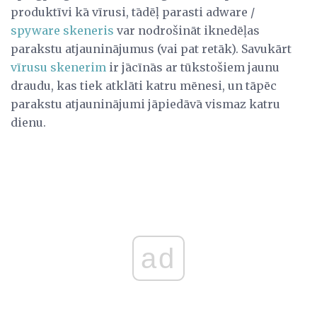
produktīvi kā vīrusi, tādēļ parasti adware /
spyware skeneris
var nodrošināt iknedēļas
parakstu atjauninājumus (vai pat retāk). Savukārt
vīrusu skenerim
ir jācīnās ar tūkstošiem jaunu
draudu, kas tiek atklāti katru mēnesi, un tāpēc
parakstu atjauninājumi jāpiedāvā vismaz katru
dienu.
ad