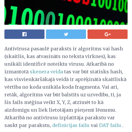
Antivīrusa pasaulē paraksts ir algoritms vai hash
(skaitlis, kas atvasināts no teksta virknes), kas
unikāli identificē noteiktu vīrusu. Atkarībā no
izmantotā
skenera veida
tas var būt statisks hash,
kas visvienkāršākajā veidā ir aprēķinātā skaitliskā
vērtība no koda unikāla koda fragmenta. Vai arī,
retāk, algoritms var būt balstīts uz uzvedību, ti, ja
šis fails mēģina veikt X, Y, Z, atzīmēt to kā
aizdomīgu un liek lietotājam pieņemt lēmumu.
Atkarībā no antivīrusu izplatītāja parakstu var
saukt par parakstu,
definīcijas failu
vai
DAT failu
.