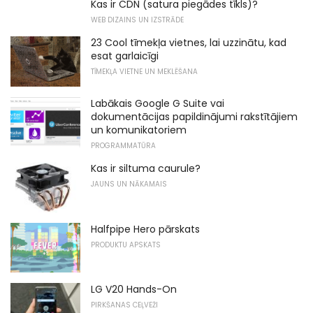
Kas ir CDN (satura piegādes tīkls)?
WEB DIZAINS UN IZSTRĀDE
23 Cool tīmekļa vietnes, lai uzzinātu, kad
esat garlaicīgi
TĪMEKĻA VIETNE UN MEKLĒŠANA
Labākais Google G Suite vai
dokumentācijas papildinājumi rakstītājiem
un komunikatoriem
PROGRAMMATŪRA
Kas ir siltuma caurule?
JAUNS UN NĀKAMAIS
Halfpipe Hero pārskats
PRODUKTU APSKATS
LG V20 Hands-On
PIRKŠANAS CEĻVEŽI