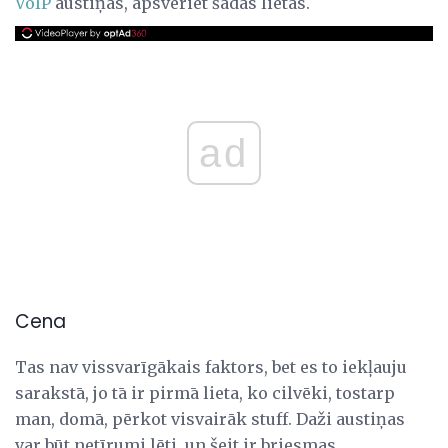
VoIP
austiņas, apsveriet šādas lietas.
ad
Cena
Tas nav vissvarīgākais faktors, bet es to iekļauju
sarakstā, jo tā ir pirmā lieta, ko cilvēki, tostarp
man, domā, pērkot visvairāk stuff. Daži austiņas
var būt netīrumi lēti, un šeit ir briesmas.