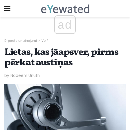
ad
E-pasts un ziņojumi
VoIP
Lietas, kas jāapsver, pirms
pērkat austiņas
by Nadeem Unuth