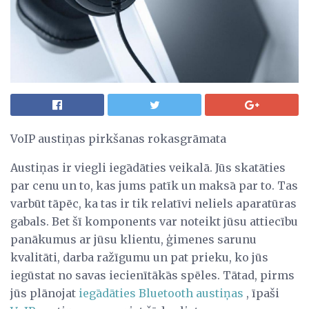
VoIP austiņas pirkšanas rokasgrāmata
Austiņas ir viegli iegādāties veikalā. Jūs skatāties
par cenu un to, kas jums patīk un maksā par to. Tas
varbūt tāpēc, ka tas ir tik relatīvi neliels aparatūras
gabals. Bet šī komponents var noteikt jūsu attiecību
panākumus ar jūsu klientu, ģimenes sarunu
kvalitāti, darba ražīgumu un pat prieku, ko jūs
iegūstat no savas iecienītākās spēles. Tātad, pirms
jūs plānojat
iegādāties Bluetooth austiņas
, īpaši