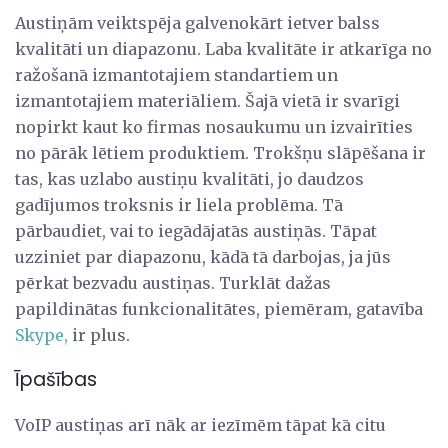
Austiņām veiktspēja galvenokārt ietver balss
kvalitāti un diapazonu. Laba kvalitāte ir atkarīga no
ražošanā izmantotajiem standartiem un
izmantotajiem materiāliem. Šajā vietā ir svarīgi
nopirkt kaut ko firmas nosaukumu un izvairīties
no pārāk lētiem produktiem. Trokšņu slāpēšana ir
tas, kas uzlabo austiņu kvalitāti, jo daudzos
gadījumos troksnis ir liela problēma. Tā
pārbaudiet, vai to iegādājatās austiņās. Tāpat
uzziniet par diapazonu, kādā tā darbojas, ja jūs
pērkat bezvadu austiņas. Turklāt dažas
papildinātas funkcionalitātes, piemēram, gatavība
Skype,
ir plus.
Īpašības
VoIP austiņas arī nāk ar iezīmēm tāpat kā citu