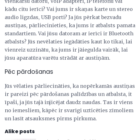
vienkāršu datoru, VoIP adapteri, IP telefonu vai
kādu citu ierīci? Vai jums ir skaņas karte un stereo
audio ligzdas, USB porti? Ja jūs pērkat bezvadu
austiņas, pārliecinieties, ka jums ir atbalsts pamata
standartiem. Vai jūsu datoram ar ierīci ir Bluetooth
atbalsts? Jūs nevēlaties iegādāties kaut ko tikai, lai
vienreiz uzzinātu, ka jums ir jāiegulda vairāk, lai
jūsu aparatūra varētu strādāt ar austiņām.
Pēc pārdošanas
Jūs vēlaties pārliecināties, ka nopērkamās austiņas
ir pareizi pēc pārdošanas palīdzības un atbalsta, it
īpaši, ja jūs tajā injicējat daudz naudas. Tas ir viens
no iemesliem, kāpēc ir svarīgi uzticēties zīmoliem
un lasīt atsauksmes pirms pirkuma.
Alike posts