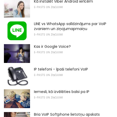
Kā instalēt Viber Android ierīcēm
E-PASTS UN ZIŅOJUMI
LINE vs WhatsApp salīdzinājums par VoIP
zvaniem un ziņojumapmaiņu
E-PASTS UN ZIŅOJUMI
Kas ir Google Voice?
E-PASTS UN ZIŅOJUMI
IP telefoni - īpaši telefoni VoIP
E-PASTS UN ZIŅOJUMI
Iemesli, kā izvēlēties balsi pa IP
E-PASTS UN ZIŅOJUMI
Bria VoIP Softphone lietotņu apskats