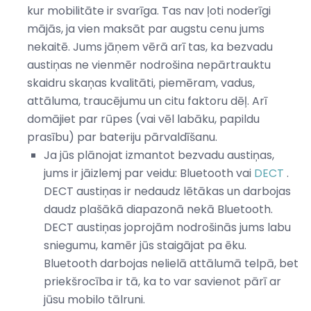
kur mobilitāte ir svarīga. Tas nav ļoti noderīgi
mājās, ja vien maksāt par augstu cenu jums
nekaitē. Jums jāņem vērā arī tas, ka bezvadu
austiņas ne vienmēr nodrošina nepārtrauktu
skaidru skaņas kvalitāti, piemēram, vadus,
attāluma, traucējumu un citu faktoru dēļ. Arī
domājiet par rūpes (vai vēl labāku, papildu
prasību) par bateriju pārvaldīšanu.
Ja jūs plānojat izmantot bezvadu austiņas,
jums ir jāizlemj par veidu: Bluetooth vai
DECT
.
DECT austiņas ir nedaudz lētākas un darbojas
daudz plašākā diapazonā nekā Bluetooth.
DECT austiņas joprojām nodrošinās jums labu
sniegumu, kamēr jūs staigājat pa ēku.
Bluetooth darbojas nelielā attālumā telpā, bet
priekšrocība ir tā, ka to var savienot pārī ar
jūsu mobilo tālruni.