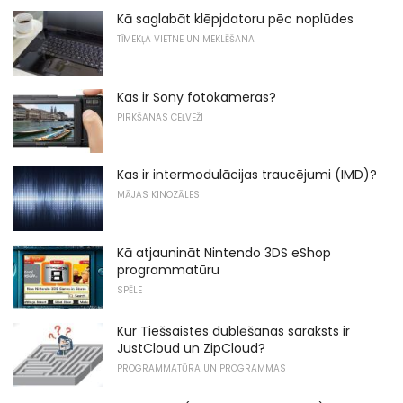
Kā saglabāt klēpjdatoru pēc noplūdes
TĪMEKĻA VIETNE UN MEKLĒŠANA
Kas ir Sony fotokameras?
PIRKŠANAS CEĻVEŽI
Kas ir intermodulācijas traucējumi (IMD)?
MĀJAS KINOZĀLES
Kā atjaunināt Nintendo 3DS eShop
programmatūru
SPĒLE
Kur Tiešsaistes dublēšanas saraksts ir
JustCloud un ZipCloud?
PROGRAMMATŪRA UN PROGRAMMAS