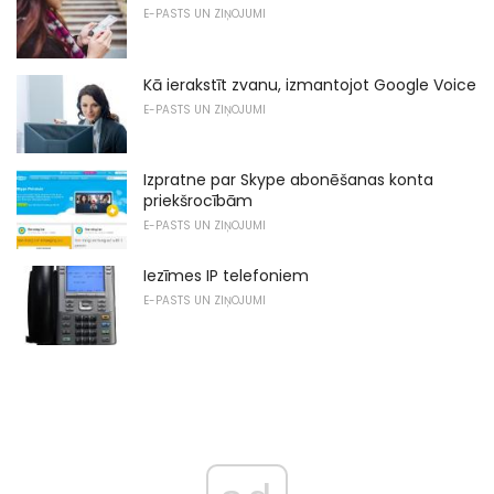
E-PASTS UN ZIŅOJUMI
Kā ierakstīt zvanu, izmantojot Google Voice
E-PASTS UN ZIŅOJUMI
Izpratne par Skype abonēšanas konta
priekšrocībām
E-PASTS UN ZIŅOJUMI
Iezīmes IP telefoniem
E-PASTS UN ZIŅOJUMI