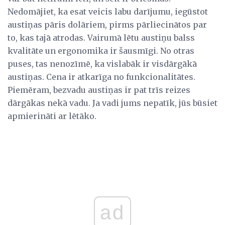
Nedomājiet, ka esat veicis labu darījumu, iegūstot
austiņas pāris dolāriem, pirms pārliecinātos par
to, kas tajā atrodas. Vairumā lētu austiņu balss
kvalitāte un ergonomika ir šausmīgi. No otras
puses, tas nenozīmē, ka vislabāk ir visdārgākā
austiņas. Cena ir atkarīga no funkcionalitātes.
Piemēram, bezvadu austiņas ir pat trīs reizes
dārgākas nekā vadu. Ja vadi jums nepatīk, jūs būsiet
apmierināti ar lētāko.
ad