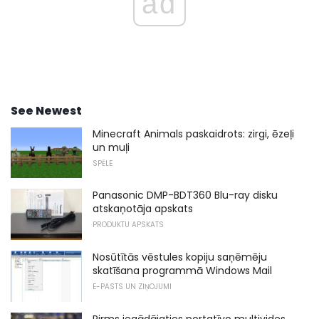
ad
See Newest
Minecraft Animals paskaidrots: zirgi, ēzeļi
un muļi
SPĒLE
Panasonic DMP-BDT360 Blu-ray disku
atskaņotāja apskats
PRODUKTU APSKATS
Nosūtītās vēstules kopiju saņēmēju
skatīšana programmā Windows Mail
E-PASTS UN ZIŅOJUMI
Pirms iegādājaties portatīvo multivides