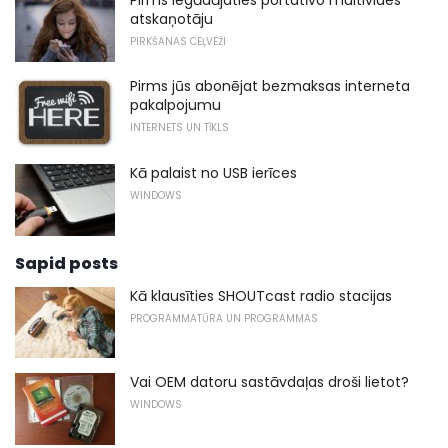
atskaņotāju
PIRKŠANAS CEĻVEŽI
Pirms jūs abonējat bezmaksas interneta
pakalpojumu
INTERNETS UN TĪKLS
Kā palaist no USB ierīces
WINDOWS
Sapid posts
Kā klausīties SHOUTcast radio stacijas
PROGRAMMATŪRA UN PROGRAMMAS
Vai OEM datoru sastāvdaļas droši lietot?
WINDOWS