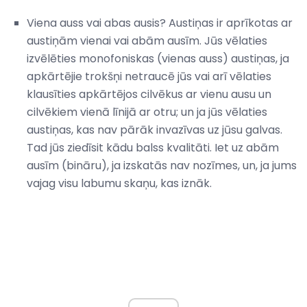
Viena auss vai abas ausis? Austiņas ir aprīkotas ar
austiņām vienai vai abām ausīm. Jūs vēlaties
izvēlēties monofoniskas (vienas auss) austiņas, ja
apkārtējie trokšņi netraucē jūs vai arī vēlaties
klausīties apkārtējos cilvēkus ar vienu ausu un
cilvēkiem vienā līnijā ar otru; un ja jūs vēlaties
austiņas, kas nav pārāk invazīvas uz jūsu galvas.
Tad jūs ziedīsit kādu balss kvalitāti. Iet uz abām
ausīm (bināru), ja izskatās nav nozīmes, un, ja jums
vajag visu labumu skaņu, kas iznāk.