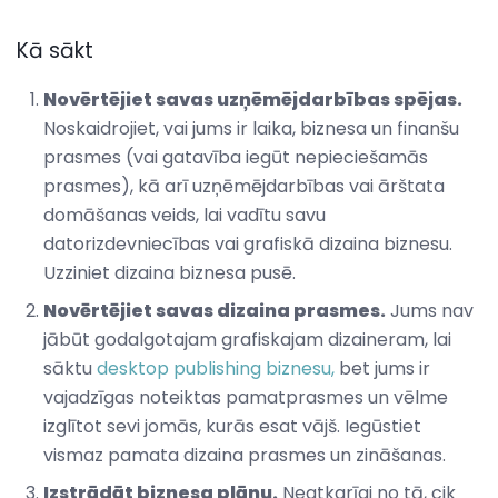
Kā sākt
Novērtējiet savas uzņēmējdarbības spējas.
Noskaidrojiet, vai jums ir laika, biznesa un finanšu
prasmes (vai gatavība iegūt nepieciešamās
prasmes), kā arī uzņēmējdarbības vai ārštata
domāšanas veids, lai vadītu savu
datorizdevniecības vai grafiskā dizaina biznesu.
Uzziniet dizaina biznesa pusē.
Novērtējiet savas dizaina prasmes.
Jums nav
jābūt godalgotajam grafiskajam dizaineram, lai
sāktu
desktop publishing biznesu,
bet jums ir
vajadzīgas noteiktas pamatprasmes un vēlme
izglītot sevi jomās, kurās esat vājš. Iegūstiet
vismaz pamata dizaina prasmes un zināšanas.
Izstrādāt biznesa plānu.
Neatkarīgi no tā, cik