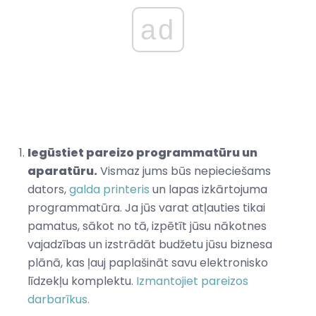
ad
Iegūstiet pareizo programmatūru un
aparatūru.
Vismaz jums būs nepieciešams
dators,
galda printeris
un lapas izkārtojuma
programmatūra. Ja jūs varat atļauties tikai
pamatus, sākot no tā, izpētīt jūsu nākotnes
vajadzības un izstrādāt budžetu jūsu biznesa
plānā, kas ļauj paplašināt savu elektronisko
līdzekļu komplektu.
Izmantojiet pareizos
darbarīkus.