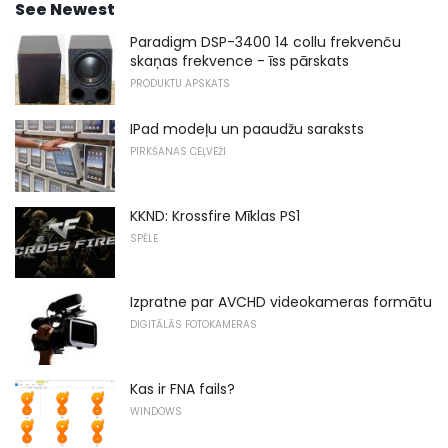
See Newest
Paradigm DSP-3400 14 collu frekvenču
skaņas frekvence - īss pārskats
PRODUKTU APSKATS
IPad modeļu un paaudžu saraksts
PIRKŠANAS CEĻVEŽI
KKND: Krossfire Mīklas PS1
SPĒLE
Izpratne par AVCHD videokameras formātu
DIGITĀLĀS FOTOKAMERAS
Kas ir FNA fails?
WINDOWS