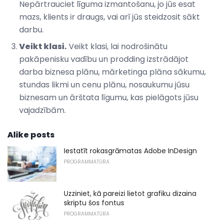
Nepārtrauciet līguma izmantošanu, jo jūs esat
mazs, klients ir draugs, vai arī jūs steidzosit sākt
darbu.
Veikt klasi.
Veikt klasi, lai nodrošinātu
pakāpenisku vadību un prodding izstrādājot
darba biznesa plānu, mārketinga plāna sākumu,
stundas likmi un cenu plānu, nosaukumu jūsu
biznesam un ārštata līgumu, kas pielāgots jūsu
vajadzībām.
Alike posts
Iestatīt rokasgrāmatas Adobe InDesign
PROGRAMMATŪRA
Uzziniet, kā pareizi lietot grafiku dizaina
skriptu šos fontus
PROGRAMMATŪRA