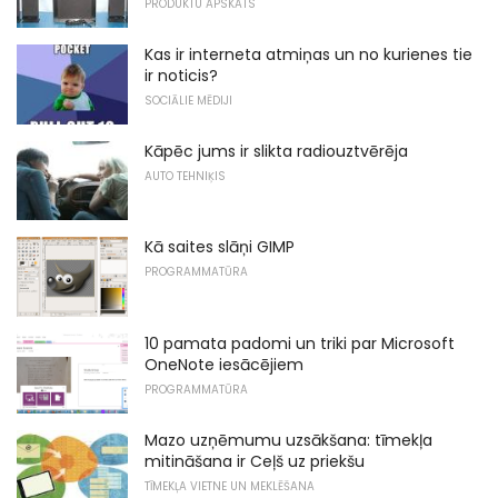
PRODUKTU APSKATS
Kas ir interneta atmiņas un no kurienes tie
ir noticis?
SOCIĀLIE MĒDIJI
Kāpēc jums ir slikta radiouztvērēja
AUTO TEHNIĶIS
Kā saites slāņi GIMP
PROGRAMMATŪRA
10 pamata padomi un triki par Microsoft
OneNote iesācējiem
PROGRAMMATŪRA
Mazo uzņēmumu uzsākšana: tīmekļa
mitināšana ir Ceļš uz priekšu
TĪMEKĻA VIETNE UN MEKLĒŠANA