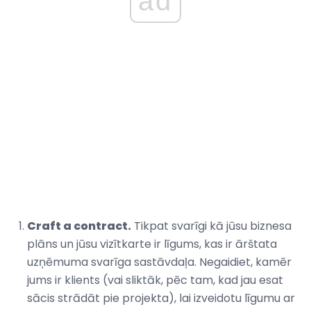
ad
Craft a contract.
Tikpat svarīgi kā jūsu biznesa
plāns un jūsu vizītkarte ir līgums, kas ir ārštata
uzņēmuma svarīga sastāvdaļa. Negaidiet, kamēr
jums ir klients (vai sliktāk, pēc tam, kad jau esat
sācis strādāt pie projekta), lai izveidotu līgumu ar