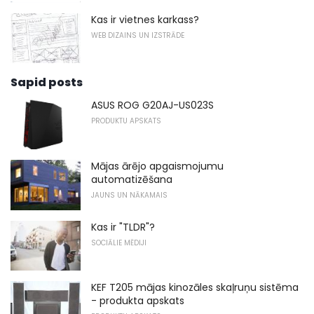
Kas ir vietnes karkass?
WEB DIZAINS UN IZSTRĀDE
Sapid posts
ASUS ROG G20AJ-US023S
PRODUKTU APSKATS
Mājas ārējo apgaismojumu
automatizēšana
JAUNS UN NĀKAMAIS
Kas ir "TLDR"?
SOCIĀLIE MĒDIJI
KEF T205 mājas kinozāles skaļruņu sistēma
- produkta apskats