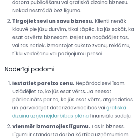
datora publicēšanu vai grafiskā dizaina biznesu.
Nekad nestrādā bez līguma.
Tirgojiet sevi un savu biznesu.
Klienti nenāk
klauvē pie jūsu durvīm, tikai tāpēc, ka jūs sakāt, ka
esat atvērts biznesam. Izejiet un nogādājiet tos,
vai tas notiek, izmantojot auksto zvanu, reklāmu,
tīklu veidošanu vai paziņojumu presei.
Noderīgi padomi
Iestatiet pareizo cenu.
Nepārdod sevi īsam.
Uzlādējiet to, ko jūs esat vērts. Ja neesat
pārliecināts par to, ko jūs esat vērts, atgriezieties
un pārveidojiet datorizdevniecības vai
grafiskā
dizaina uzņēmējdarbības plāna
finansiālo sadaļu.
Vienmēr izmantojiet līgumu.
Tas ir bizness.
Līgumi ir standarta darba kārtība uzņēmumiem.