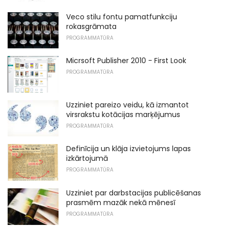
Veco stilu fontu pamatfunkciju
rokasgrāmata
PROGRAMMATŪRA
Micrsoft Publisher 2010 - First Look
PROGRAMMATŪRA
Uzziniet pareizo veidu, kā izmantot
virsrakstu kotācijas marķējumus
PROGRAMMATŪRA
Definīcija un klāja izvietojums lapas
izkārtojumā
PROGRAMMATŪRA
Uzziniet par darbstacijas publicēšanas
prasmēm mazāk nekā mēnesī
PROGRAMMATŪRA