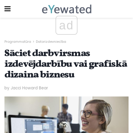
ad
Programmatūra
Datorizdevniecība
Sāciet darbvirsmas
izdevējdarbību vai grafiskā
dizaina biznesu
by Jacci Howard Bear