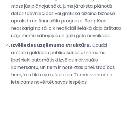
mazs jūs plānojat sākt, jums jāraksta plānotā
datorizdevniecības vai grafiskā dizaina biznesa
apraksts un finansiāla prognoze. Bez plāna
neatkarīgi no tā, cik neoficiāli lielākā daļa ārštata
uzņēmumu sabojājas un galu galā neveiksies.
Izvēlieties uzņēmuma struktūru.
Daudzi
ārštata galddatu publicēšanas uzņēmumu
īpašnieki automātiski izvēlas individuālo
komersantu, un tiem ir noteiktas priekšrocības
tiem, kas tikko sākuši darbu. Tomēr vienmēr ir
ieteicams novērtēt savas iespējas.