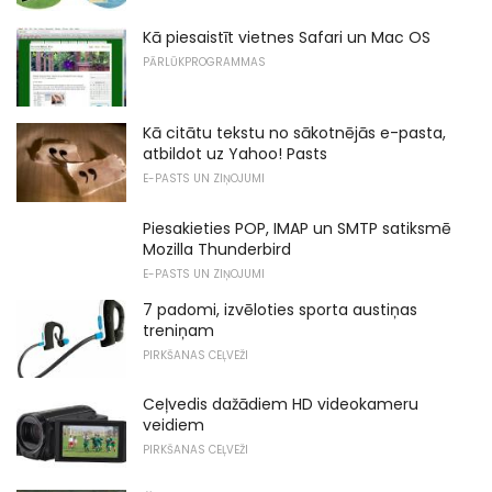
Kā piesaistīt vietnes Safari un Mac OS
PĀRLŪKPROGRAMMAS
Kā citātu tekstu no sākotnējās e-pasta,
atbildot uz Yahoo! Pasts
E-PASTS UN ZIŅOJUMI
Piesakieties POP, IMAP un SMTP satiksmē
Mozilla Thunderbird
E-PASTS UN ZIŅOJUMI
7 padomi, izvēloties sporta austiņas
treniņam
PIRKŠANAS CEĻVEŽI
Ceļvedis dažādiem HD videokameru
veidiem
PIRKŠANAS CEĻVEŽI