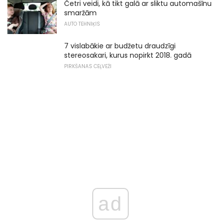
Četri veidi, kā tikt galā ar sliktu automašīnu
smaržām
AUTO TEHNIĶIS
7 vislabākie ar budžetu draudzīgi
stereosakari, kurus nopirkt 2018. gadā
PIRKŠANAS CEĻVEŽI
ad