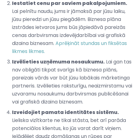
Iestatiet cenu par saviem pakalpojumiem.
Lai pelnītu naudu, jums ir jāmaksā par jūsu laiku,
jūsu pieredzi un jūsu piegādēm. Biznesa plāna
izstrādes ietvaros jums būs jāpiedāvā pareizās
cenas darbvirsmas izdevējdarbībai vai grafiskā
dizaina biznesam.
Aprēķināt stundas un fiksētas
likmes likmes.
Izvēlieties uzņēmuma nosaukumu.
Lai gan tas
nav obligāti tikpat svarīgs kā biznesa plāns,
pareizais vārds var būt jūsu labākais mārketinga
partneris. Izvēlieties raksturīgu, neaizmirstamu vai
uzvaramu nosaukumu darbvirsmas publicēšanai
vai grafiskā dizaina biznesam.
Izveidojiet pamata identitātes sistēmu.
Lieliska vizītkarte ne tikai stāsta, bet arī parāda
potenciālos klientus, ko jūs varat darīt viņiem.
Ielādējiet daudz domāšanas un rūpes par