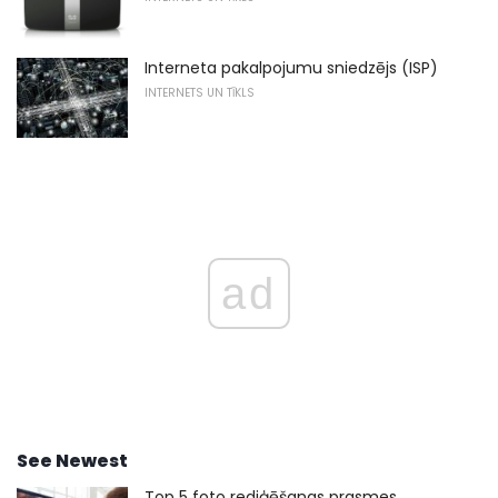
Interneta pakalpojumu sniedzējs (ISP)
INTERNETS UN TĪKLS
ad
See Newest
Top 5 foto rediģēšanas prasmes