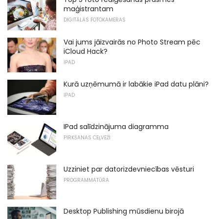
maģistrantam
DIGITĀLĀS FOTOKAMERAS
Vai jums jāizvairās no Photo Stream pēc
iCloud Hack?
IPAD
Kurā uzņēmumā ir labākie iPad datu plāni?
IPAD
IPad salīdzinājuma diagramma
PIRKŠANAS CEĻVEŽI
Uzziniet par datorizdevniecības vēsturi
PROGRAMMATŪRA
Desktop Publishing mūsdienu birojā