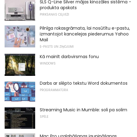
SLS Q-Line Silver mājas kinozāles sistēma -
produkta apskats
PIRKŠANAS CEĻVEŽI
Pilnīga rokasgrāmata, lai nosūtītu e-pastu,
izmantojot kancelejas piederumus Yahoo
Mail
E-PASTS UN ZIŅOJUMI
Kā mainīt darbvirsmas fonu
WINDOWS
Darbs ar slēpto tekstu Word dokumentos
PROGRAMMATŪRA
Streaming Music in Mumble: soli pa solim
SPĒLE
Mac Pro uzglabāšanas jaunināšanas