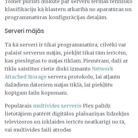
Tomēr puristi diskutē par serveru fermas tehnisko
klasifikāciju kā klasteru atkarībā no aparatūras un
programmatūras konfigurācijas detaļām.
Serveri mājās
Tā kā serveri ir tikai programmatūra, cilvēki var
palaist serverus mājās, piekļūt tikai tām ierīcēm,
kas pieslēgtas to mājas tīklam. Piemēram, daži ar
tīklu saistītus cietie diski izmanto
Network
Attached Storage
servera protokolu, lai atļautu
dažādiem datoriem mājas tīklā, lai piekļūtu
kopīgam failu kopumam.
Populārais
multivides serveris
Plex palīdz
lietotājiem patērēt digitālos plašsaziņas līdzekļus
televizoros un izklaides ierīcēs neatkarīgi no tā,
vai multivides faili atrodas