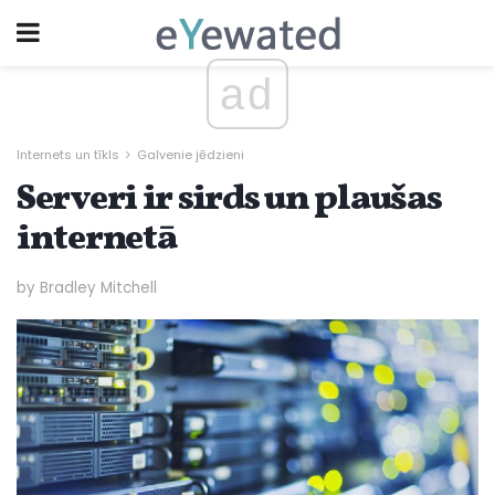
ad
Internets un tīkls
Galvenie jēdzieni
Serveri ir sirds un plaušas
internetā
by Bradley Mitchell