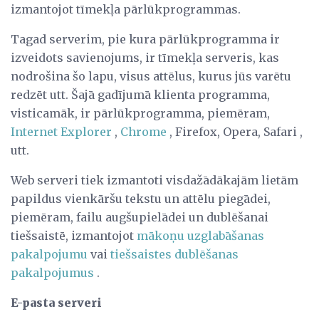
izmantojot tīmekļa pārlūkprogrammas.
Tagad serverim, pie kura pārlūkprogramma ir
izveidots savienojums, ir tīmekļa serveris, kas
nodrošina šo lapu, visus attēlus, kurus jūs varētu
redzēt utt. Šajā gadījumā klienta programma,
visticamāk, ir pārlūkprogramma, piemēram,
Internet Explorer
,
Chrome
, Firefox, Opera, Safari ,
utt.
Web serveri tiek izmantoti visdažādākajām lietām
papildus vienkāršu tekstu un attēlu piegādei,
piemēram, failu augšupielādei un dublēšanai
tiešsaistē, izmantojot
mākoņu uzglabāšanas
pakalpojumu
vai
tiešsaistes dublēšanas
pakalpojumus
.
E-pasta serveri