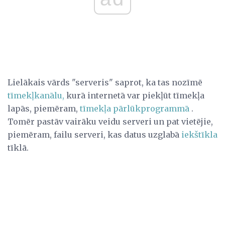
Lielākais vārds "serveris" saprot, ka tas nozīmē
tīmekļkanālu,
kurā internetā var piekļūt tīmekļa
lapās, piemēram,
tīmekļa pārlūkprogrammā
.
Tomēr pastāv vairāku veidu serveri un pat vietējie,
piemēram, failu serveri, kas datus uzglabā
iekštīkla
tīklā.