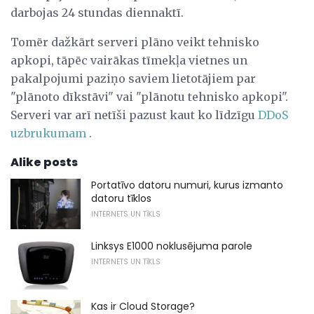
darbojas 24 stundas diennaktī.
Tomēr dažkārt serveri plāno veikt tehnisko
apkopi, tāpēc vairākas tīmekļa vietnes un
pakalpojumi paziņo saviem lietotājiem par
"plānoto dīkstāvi" vai "plānotu tehnisko apkopi".
Serveri var arī netīši pazust kaut ko līdzīgu
DDoS
uzbrukumam
.
Alike posts
Portatīvo datoru numuri, kurus izmanto
datoru tīklos
INTERNETS UN TĪKLS
Linksys E1000 noklusējuma parole
INTERNETS UN TĪKLS
Kas ir Cloud Storage?