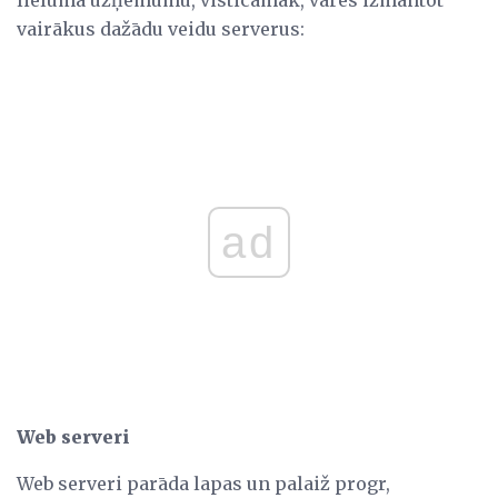
lieluma uzņēmumu, visticamāk, varēs izmantot
vairākus dažādu veidu serverus:
ad
Web serveri
Web serveri parāda lapas un palaiž progr,