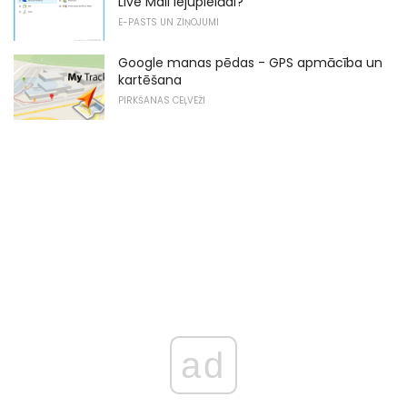
Live Mail lejupielādi?
E-PASTS UN ZIŅOJUMI
Google manas pēdas - GPS apmācība un
kartēšana
PIRKŠANAS CEĻVEŽI
ad