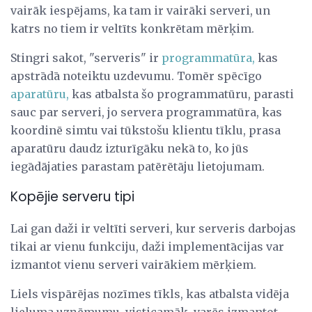
vairāk iespējams, ka tam ir vairāki serveri, un
katrs no tiem ir veltīts konkrētam mērķim.
Stingri sakot, "serveris" ir
programmatūra,
kas
apstrādā noteiktu uzdevumu. Tomēr spēcīgo
aparatūru,
kas atbalsta šo programmatūru, parasti
sauc par serveri, jo servera programmatūra, kas
koordinē simtu vai tūkstošu klientu tīklu, prasa
aparatūru daudz izturīgāku nekā to, ko jūs
iegādājaties parastam patērētāju lietojumam.
Kopējie serveru tipi
Lai gan daži ir veltīti serveri, kur serveris darbojas
tikai ar vienu funkciju, daži implementācijas var
izmantot vienu serveri vairākiem mērķiem.
Liels vispārējas nozīmes tīkls, kas atbalsta vidēja