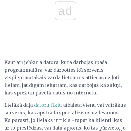
ad
Kaut arī jebkura datora, kurā darbojas īpaša
programmatūra, var darboties kā serveris,
vispieprasītākais vārda lietojums attiecas uz ļoti
lielām, jaudīgām iekārtām, kas darbojas kā sūkņi,
kas spiež un pavelk datus no interneta.
Lielākā daļa
datoru tīklu
atbalsta vienu vai vairākus
serverus, kas apstrādā specializētus uzdevumus.
Kā parasti, jo lielāks ir tīkls - tāpat kā klienti, kas
ar to pieslēdzas, vai datu apjoms, ko tas pārvieto, jo