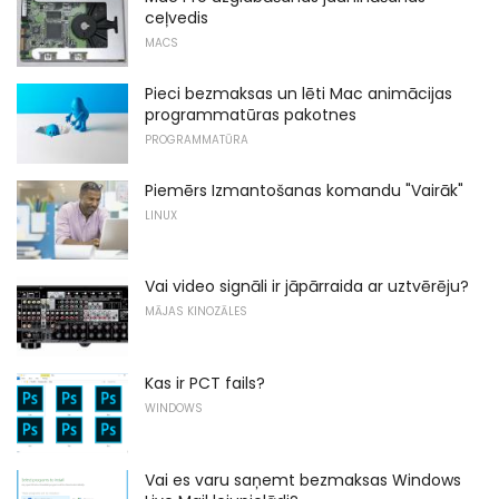
ceļvedis
MACS
Pieci bezmaksas un lēti Mac animācijas
programmatūras pakotnes
PROGRAMMATŪRA
Piemērs Izmantošanas komandu "Vairāk"
LINUX
Vai video signāli ir jāpārraida ar uztvērēju?
MĀJAS KINOZĀLES
Kas ir PCT fails?
WINDOWS
Vai es varu saņemt bezmaksas Windows