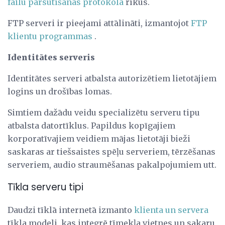
failu pārsūtīšanas protokola
rīkus.
FTP serveri ir pieejami attālināti, izmantojot
FTP
klientu programmas
.
Identitātes serveris
Identitātes serveri atbalsta autorizētiem lietotājiem
logins un drošības lomas.
Simtiem dažādu veidu specializētu serveru tipu
atbalsta datortīklus. Papildus kopīgajiem
korporatīvajiem veidiem mājas lietotāji bieži
saskaras ar tiešsaistes spēļu serveriem, tērzēšanas
serveriem, audio straumēšanas pakalpojumiem utt.
Tīkla serveru tipi
Daudzi tīklā internetā izmanto
klienta un servera
tīkla modeli, kas integrē tīmekļa vietnes un sakaru