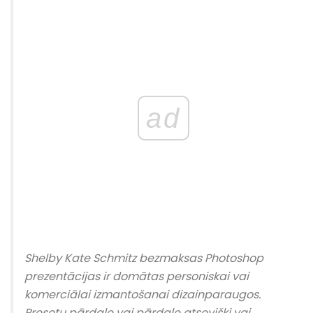
ad
Shelby Kate Schmitz bezmaksas Photoshop
prezentācijas ir domātas personiskai vai
komerciālai izmantošanai dizainparaugos.
Presetu pārdale vai pārdale atsevišķi vai