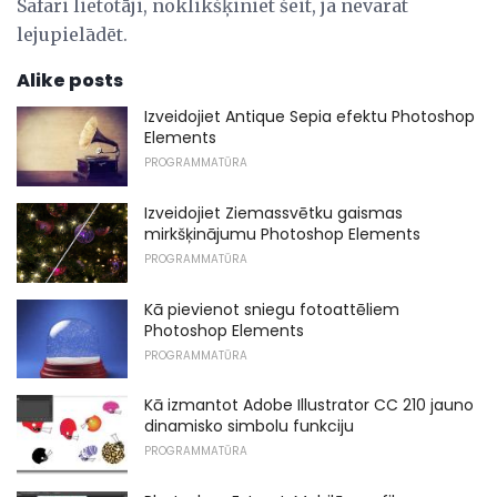
Safari lietotāji, noklikšķiniet šeit, ja nevarat
lejupielādēt.
Alike posts
Izveidojiet Antique Sepia efektu Photoshop
Elements
PROGRAMMATŪRA
Izveidojiet Ziemassvētku gaismas
mirkšķinājumu Photoshop Elements
PROGRAMMATŪRA
Kā pievienot sniegu fotoattēliem
Photoshop Elements
PROGRAMMATŪRA
Kā izmantot Adobe Illustrator CC 210 jauno
dinamisko simbolu funkciju
PROGRAMMATŪRA