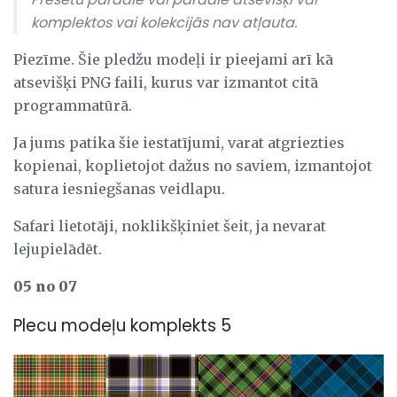
komplektos vai kolekcijās nav atļauta.
Piezīme. Šie pledžu modeļi ir pieejami arī kā
atsevišķi PNG faili, kurus var izmantot citā
programmatūrā.
Ja jums patika šie iestatījumi, varat atgriezties
kopienai, koplietojot dažus no saviem, izmantojot
satura iesniegšanas veidlapu.
Safari lietotāji, noklikšķiniet šeit, ja nevarat
lejupielādēt.
05 no 07
Plecu modeļu komplekts 5