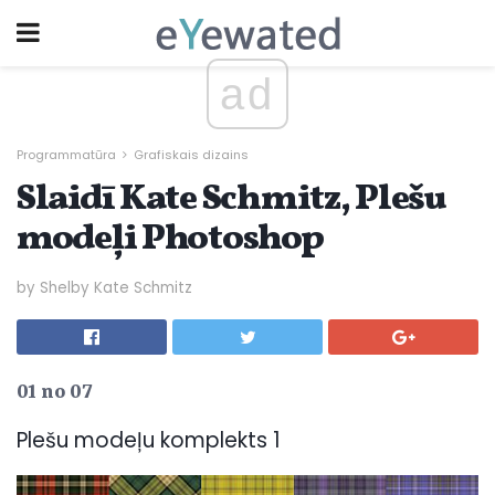
ad
Programmatūra
Grafiskais dizains
Slaidī Kate Schmitz, Plešu
modeļi Photoshop
by Shelby Kate Schmitz
01 no 07
Plešu modeļu komplekts 1