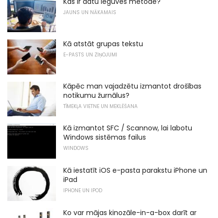
Kas ir datu ieguves metode?
JAUNS UN NĀKAMAIS
Kā atstāt grupas tekstu
E-PASTS UN ZIŅOJUMI
Kāpēc man vajadzētu izmantot drošības
notikumu žurnālus?
TĪMEKĻA VIETNE UN MEKLĒŠANA
Kā izmantot SFC / Scannow, lai labotu
Windows sistēmas failus
WINDOWS
Kā iestatīt iOS e-pasta parakstu iPhone un
iPad
IPHONE UN IPOD
Ko var mājas kinozāle-in-a-box darīt ar