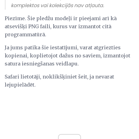
komplektos vai kolekcijās nav atļauta.
Piezīme. Šie pledžu modeļi ir pieejami arī kā
atsevišķi PNG faili, kurus var izmantot citā
programmatūrā.
Ja jums patika šie iestatījumi, varat atgriezties
kopienai, koplietojot dažus no saviem, izmantojot
satura iesniegšanas veidlapu.
Safari lietotāji, noklikšķiniet šeit, ja nevarat
lejupielādēt.