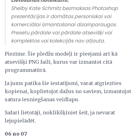
Lietošanas noteikumi:
Shelby Kate Schmitz bezmaksas Photoshop
prezentācijas ir domātas personiskai vai
komerciālai izmantošanai dizainparaugos.
Presetu pārdale vai pārdale atsevišķi vai
komplektos vai kolekcijās nav atļauta.
Piezīme. Šie pledžu modeļi ir pieejami arī kā
atsevišķi PNG faili, kurus var izmantot citā
programmatūrā.
Ja jums patika šie iestatījumi, varat atgriezties
kopienai, koplietojot dažus no saviem, izmantojot
satura iesniegšanas veidlapu.
Safari lietotāji, noklikšķiniet šeit, ja nevarat
lejupielādēt.
06 no 07