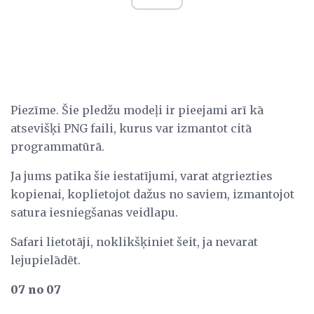
Piezīme. Šie pledžu modeļi ir pieejami arī kā
atsevišķi PNG faili, kurus var izmantot citā
programmatūrā.
Ja jums patika šie iestatījumi, varat atgriezties
kopienai, koplietojot dažus no saviem, izmantojot
satura iesniegšanas veidlapu.
Safari lietotāji, noklikšķiniet šeit, ja nevarat
lejupielādēt.
07 no 07