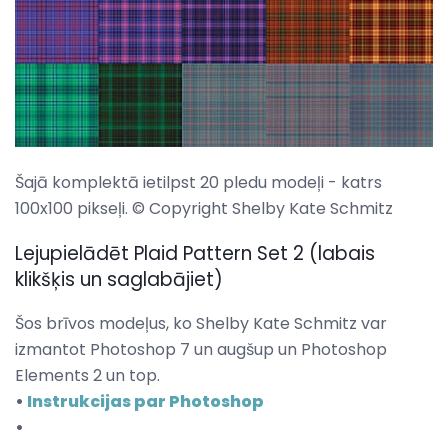
Šajā komplektā ietilpst 20 pledu modeļi - katrs
100x100 pikseļi. © Copyright Shelby Kate Schmitz
Lejupielādēt Plaid Pattern Set 2 (labais
klikšķis un saglabājiet)
Šos brīvos modeļus, ko Shelby Kate Schmitz var
izmantot Photoshop 7 un augšup un Photoshop
Elements 2 un top.
•
Instrukcijas par Photoshop
•