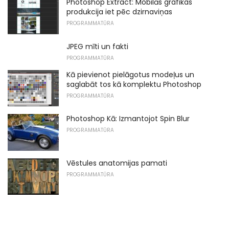
Photoshop Extract: Mobilās grafikas
produkcija iet pēc dzirnaviņas
PROGRAMMATŪRA
JPEG mīti un fakti
PROGRAMMATŪRA
Kā pievienot pielāgotus modeļus un
saglabāt tos kā komplektu Photoshop
PROGRAMMATŪRA
Photoshop Kā: Izmantojot Spin Blur
PROGRAMMATŪRA
Vēstules anatomijas pamati
PROGRAMMATŪRA