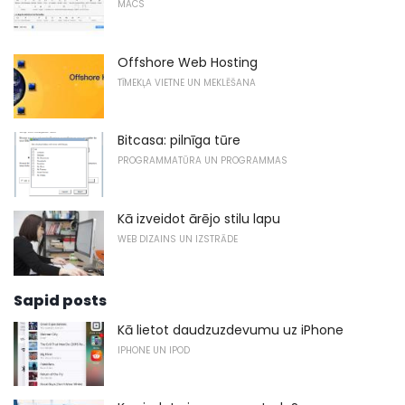
MACS
Offshore Web Hosting
TĪMEKĻA VIETNE UN MEKLĒŠANA
Bitcasa: pilnīga tūre
PROGRAMMATŪRA UN PROGRAMMAS
Kā izveidot ārējo stilu lapu
WEB DIZAINS UN IZSTRĀDE
Sapid posts
Kā lietot daudzuzdevumu uz iPhone
IPHONE UN IPOD