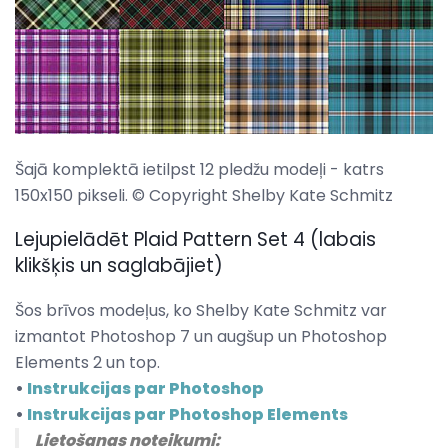
Šajā komplektā ietilpst 12 pledžu modeļi - katrs
150x150 pikseli. © Copyright Shelby Kate Schmitz
Lejupielādēt Plaid Pattern Set 4 (labais
klikšķis un saglabājiet)
Šos brīvos modeļus, ko Shelby Kate Schmitz var
izmantot Photoshop 7 un augšup un Photoshop
Elements 2 un top.
•
Instrukcijas par Photoshop
•
Instrukcijas par Photoshop Elements
Lietošanas noteikumi: