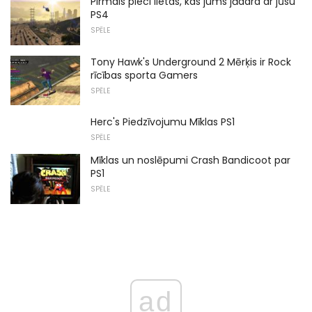
Pirmais pieci lietas, kas jums jādara ar jūsu
PS4
SPĒLE
Tony Hawk's Underground 2 Mērķis ir Rock
rīcības sporta Gamers
SPĒLE
Herc's Piedzīvojumu Mīklas PS1
SPĒLE
Mīklas un noslēpumi Crash Bandicoot par
PS1
SPĒLE
ad