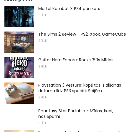
Mortal Kombat X PS4 pārskats
SPĒLE
The Sims 2 Review - PS2, Xbox, GameCube
SPĒLE
Guitar Hero Encore: Rocks '80s Mīklas
SPĒLE
Playstation 3 vēsture: kopš tās izlaišanas
datuma līdz PS3 specifikācijām
SPĒLE
Phantasy Star Portable - Mīklas, kodi,
noslēpumi
SPĒLE