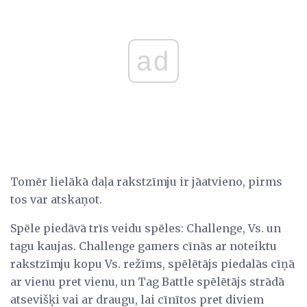
ad
Tomēr lielākā daļa rakstzīmju ir jāatvieno, pirms
tos var atskaņot.
Spēle piedāvā trīs veidu spēles: Challenge, Vs. un
tagu kaujas. Challenge gamers cīnās ar noteiktu
rakstzīmju kopu Vs. režīms, spēlētājs piedalās cīņā
ar vienu pret vienu, un Tag Battle spēlētājs strādā
atsevišķi vai ar draugu, lai cīnītos pret diviem