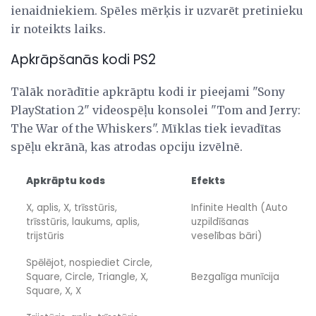
ienaidniekiem. Spēles mērķis ir uzvarēt pretinieku
ir noteikts laiks.
Apkrāpšanās kodi PS2
Tālāk norādītie apkrāptu kodi ir pieejami "Sony
PlayStation 2" videospēļu konsolei "Tom and Jerry:
The War of the Whiskers". Mīklas tiek ievadītas
spēļu ekrānā, kas atrodas opciju izvēlnē.
Apkrāptu kods
Efekts
X, aplis, X, trīsstūris,
Infinite Health (Auto
trīsstūris, laukums, aplis,
uzpildīšanas
trijstūris
veselības bāri)
Spēlējot, nospiediet Circle,
Square, Circle, Triangle, X,
Bezgalīga munīcija
Square, X, X