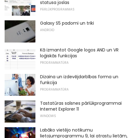
statusa joslas
PĀRLŪKPROGRAMMAS
Galaxy S5 padomi un triki
ANDROID
Kā izmantot Google logos AND un VR
loģiskās funkcijas
PROGRAMMATŪRA
Dizaina un izdevējdarbības forma un
funkcija
PROGRAMMATŪRA
Tastatūras saīsnes pārlūkprogrammai
Internet Explorer 11
WINDOWS
Labāko vietējo notikumu
lietojumprogrammu 9, lai atrastu lietām,