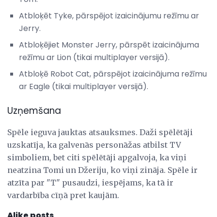
Atbloķēt Tyke, pārspējot izaicinājumu režīmu ar
Jerry.
Atbloķējiet Monster Jerry, pārspēt izaicinājuma
režīmu ar Lion (tikai multiplayer versijā).
Atbloķē Robot Cat, pārspējot izaicinājuma režīmu
ar Eagle (tikai multiplayer versijā).
Uzņemšana
Spēle ieguva jauktas atsauksmes. Daži spēlētāji
uzskatīja, ka galvenās personāžas atbilst TV
simboliem, bet citi spēlētāji apgalvoja, ka viņi
neatzina Tomi un Džeriju, ko viņi zināja. Spēle ir
atzīta par "T" pusaudzi, iespējams, ka tā ir
vardarbība cīņā pret kaujām.
Alike posts