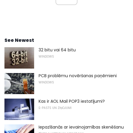
See Newest
32 bitu vai 64 bitu
WINDOWS
PCB problēmu novēršanas paņēmieni
WINDOWS
Kas ir AOL Mail POP3 iestatījumi?
E-PASTS UN ZIŅOJUMI
Iepazīšanās ar ievainojamības skenēšanu