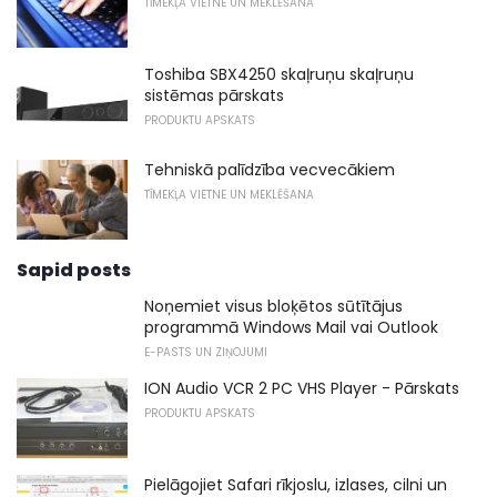
TĪMEKĻA VIETNE UN MEKLĒŠANA
Toshiba SBX4250 skaļruņu skaļruņu
sistēmas pārskats
PRODUKTU APSKATS
Tehniskā palīdzība vecvecākiem
TĪMEKĻA VIETNE UN MEKLĒŠANA
Sapid posts
Noņemiet visus bloķētos sūtītājus
programmā Windows Mail vai Outlook
E-PASTS UN ZIŅOJUMI
ION Audio VCR 2 PC VHS Player - Pārskats
PRODUKTU APSKATS
Pielāgojiet Safari rīkjoslu, izlases, cilni un