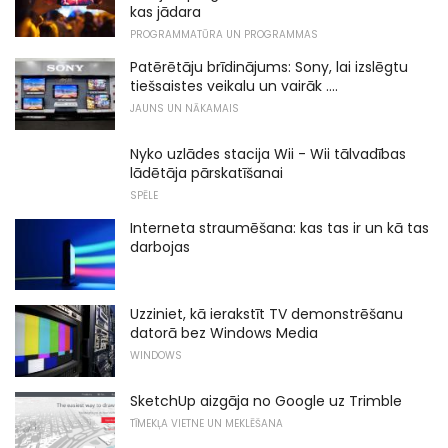
kas jādara
PROGRAMMATŪRA UN PROGRAMMAS
Patērētāju brīdinājums: Sony, lai izslēgtu
tiešsaistes veikalu un vairāk ....
JAUNS UN NĀKAMAIS
Nyko uzlādes stacija Wii - Wii tālvadības
lādētāja pārskatīšanai
SPĒLE
Interneta straumēšana: kas tas ir un kā tas
darbojas
Uzziniet, kā ierakstīt TV demonstrēšanu
datorā bez Windows Media
WINDOWS
SketchUp aizgāja no Google uz Trimble
TĪMEKĻA VIETNE UN MEKLĒŠANA