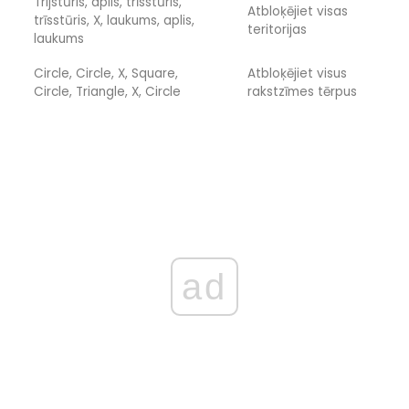
Trijstūris, aplis, trīsstūris,
Atbloķējiet visas
trīsstūris, X, laukums, aplis,
teritorijas
laukums
Circle, Circle, X, Square,
Atbloķējiet visus
Circle, Triangle, X, Circle
rakstzīmes tērpus
ad