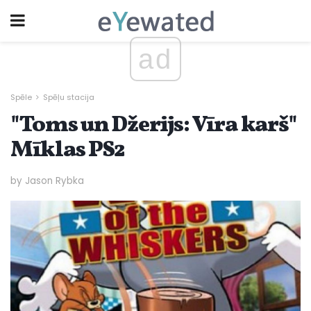
ad
Spēle
Spēļu stacija
"Toms un Džerijs: Vīra karš"
Mīklas PS2
by Jason Rybka