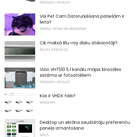
PRODUKTU APSKATS
Vai Pet Cam Datorurķēšana patiešām ir
lieta?
TĪMEKĻA VIETNE UN MEKLĒŠANA
Cik maksā Blu-ray disku atskaņotāji?
MĀJAS KINOZĀLES
Vizio VHT510 5.1 kanālu mājas kinozāles
sistēma ar fotoattēliem
PRODUKTU APSKATS
Kas ir VHDX fails?
WINDOWS
Desktop un ekrāna saudzētāju preferenču
paneļa izmantošana
MACS