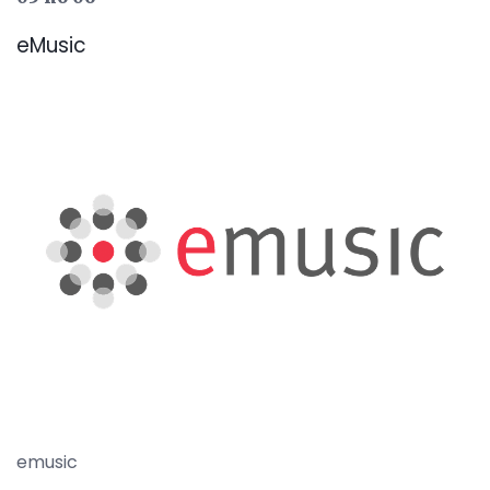
eMusic
emusic