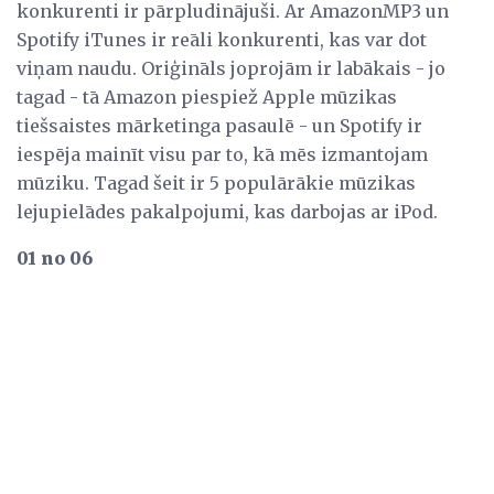
konkurenti ir pārpludinājuši. Ar AmazonMP3 un
Spotify iTunes ir reāli konkurenti, kas var dot
viņam naudu. Oriģināls joprojām ir labākais - jo
tagad - tā Amazon piespiež Apple mūzikas
tiešsaistes mārketinga pasaulē - un Spotify ir
iespēja mainīt visu par to, kā mēs izmantojam
mūziku. Tagad šeit ir 5 populārākie mūzikas
lejupielādes pakalpojumi, kas darbojas ar iPod.
01 no 06