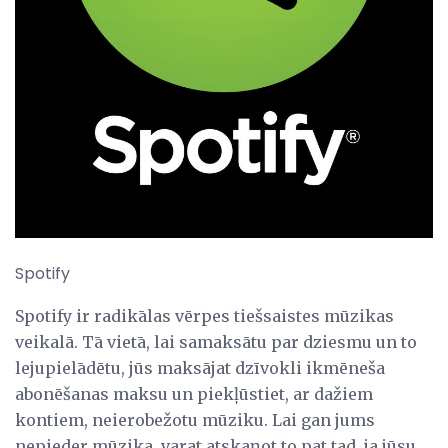
Spotify
Spotify ir radikālas vērpes tiešsaistes mūzikas
veikalā. Tā vietā, lai samaksātu par dziesmu un to
lejupielādētu, jūs maksājat dzīvokli ikmēneša
abonēšanas maksu un piekļūstiet, ar dažiem
kontiem, neierobežotu mūziku. Lai gan jums
nepieder mūzika, varat atskaņot to pat tad, ja jūsu