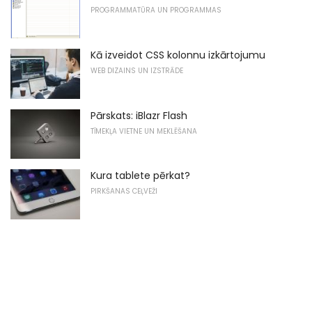
PROGRAMMATŪRA UN PROGRAMMAS
Kā izveidot CSS kolonnu izkārtojumu
WEB DIZAINS UN IZSTRĀDE
Pārskats: iBlazr Flash
TĪMEKĻA VIETNE UN MEKLĒŠANA
Kura tablete pērkat?
PIRKŠANAS CEĻVEŽI