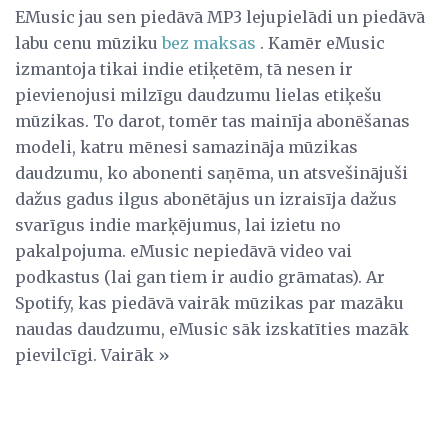
EMusic jau sen piedāvā MP3 lejupielādi un piedāvā
labu cenu mūziku
bez maksas
. Kamēr eMusic
izmantoja tikai indie etiķetēm, tā nesen ir
pievienojusi milzīgu daudzumu lielas etiķešu
mūzikas. To darot, tomēr tas mainīja abonēšanas
modeli, katru mēnesi samazināja mūzikas
daudzumu, ko abonenti saņēma, un atsvešinājuši
dažus gadus ilgus abonētājus un izraisīja dažus
svarīgus indie marķējumus, lai izietu no
pakalpojuma. eMusic nepiedāvā video vai
podkastus (lai gan tiem ir audio grāmatas). Ar
Spotify, kas piedāvā vairāk mūzikas par mazāku
naudas daudzumu, eMusic sāk izskatīties mazāk
pievilcīgi. Vairāk »