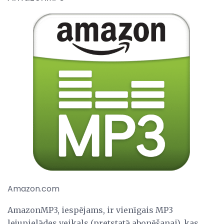
Amazon.com
AmazonMP3, iespējams, ir vienīgais MP3
lejupielādes veikals (pretstatā abonēšanai), kas