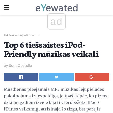
ad
Pirkšanas ceļveži
Audio
Top 6 tiešsaistes iPod-
Friendly mūzikas veikali
by Sam Costello
Mūsdienās pieejamais MP3 mūzikas lejupielādes
pakalpojums ir iespaidīgs, jo īpaši tāpēc, ka pirms
dažiem gadiem izvēle bija tik ierobežota. IPod /
iTunes veiksmīgi atrisināja šo tirgu, bet pārējie