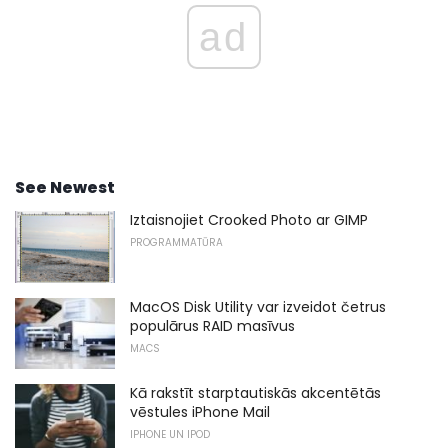
ad
See Newest
Iztaisnojiet Crooked Photo ar GIMP
PROGRAMMATŪRA
MacOS Disk Utility var izveidot četrus
populārus RAID masīvus
MACS
Kā rakstīt starptautiskās akcentētās
vēstules iPhone Mail
IPHONE UN IPOD