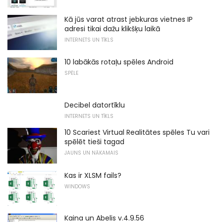
Kā jūs varat atrast jebkuras vietnes IP
adresi tikai dažu klikšķu laikā
INTERNETS UN TĪKLS
10 labākās rotaļu spēles Android
SPĒLE
Decibel datortīklu
INTERNETS UN TĪKLS
10 Scariest Virtual Realitātes spēles Tu vari
spēlēt tieši tagad
JAUNS UN NĀKAMAIS
Kas ir XLSM fails?
WINDOWS
Kaina un Abelis v.4.9.56