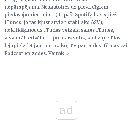
nepārspējama. Neskatoties uz pievilcīgiem
piedāvājumiem citur (it īpaši Spotify, kas spiež
iTunes, jo tas kļūst arvien stabilāks ASV),
noklikšķinot uz iTunes veikala saites iTunes,
visvairāk cilvēku ir pirmais solis, kad viņi vēlas
lejupielādēt jaunu mūziku, TV pārraides, filmas vai
Podcast epizodes. Vairāk »
ad