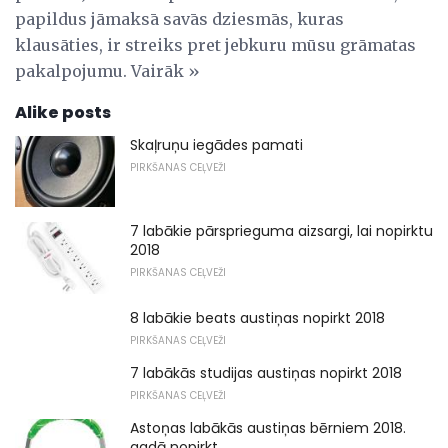
papildus jāmaksā savās dziesmās, kuras
klausāties, ir streiks pret jebkuru mūsu grāmatas
pakalpojumu. Vairāk »
Alike posts
Skaļruņu iegādes pamati
PIRKŠANAS CEĻVEŽI
7 labākie pārsprieguma aizsargi, lai nopirktu
2018
PIRKŠANAS CEĻVEŽI
8 labākie beats austiņas nopirkt 2018
PIRKŠANAS CEĻVEŽI
7 labākās studijas austiņas nopirkt 2018
PIRKŠANAS CEĻVEŽI
Astoņas labākās austiņas bērniem 2018.
gadā nopirkt