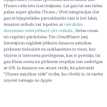
iTunes rada īstu izaicinājumu. Lai gan tai nav tādas
pašas super-gludas iTunes / iPod integrācijas (lai
gan tā lejupielādes pārvaldnieks tam ir ļoti labs),
Amazon veikals var lepoties ar
vairākām
dziesmām nekā jebkurš cits veikals
, lielas cenas
un regulāri pārdošana. Tās CloudPlayer ļauj
lietotājiem saglabāt jebkuru Amazon mūzikas
pirkumu tiešsaistē un noklausīties to visur, kur
viņiem ir interneta pieslēgums, kas ir prēmija, lai
gan filmu noma un pirkumu iespējas nav saderīgas
ar iOS. Ja Amazon var atrast veidu, kā pārtraukt
"iTunes mūzikas vidū" ticību, ka cilvēki ir, tā varētu
izņemt vainagu no Apple.