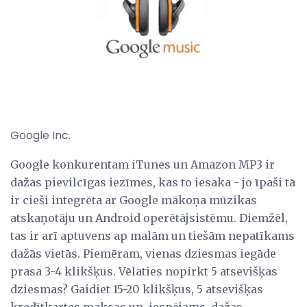
Google Inc.
Google konkurentam iTunes un Amazon MP3 ir
dažas pievilcīgas iezīmes, kas to iesaka - jo īpaši tā
ir cieši integrēta ar Google mākoņa mūzikas
atskaņotāju un Android operētājsistēmu. Diemžēl,
tas ir arī aptuvens ap malām un tiešām nepatīkams
dažās vietās. Piemēram, vienas dziesmas iegāde
prasa 3-4 klikšķus. Vēlaties nopirkt 5 atsevišķas
dziesmas? Gaidiet 15-20 klikšķus, 5 atsevišķas
kredītkartes maksas un, iespējams, dažas