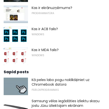
Kas ir ekrānuzņēmums?
PROGRAMMATŪRA
Kas ir ACB fails?
WINDOWS
Kas ir MDA fails?
WINDOWS
Sapid posts
Kā peles labo pogu noklikšķiniet uz
Chromebook datora
PĀRLŪKPROGRAMMAS
Samsung vēlas iegādāties izliektu skaņu
joslu Jūsu izliektajam ekrānam