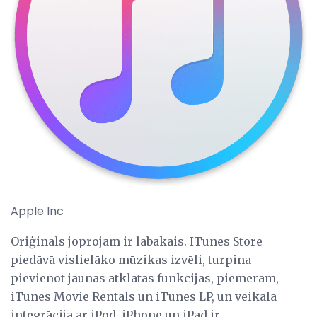
Apple Inc
Oriģināls joprojām ir labākais. ITunes Store
piedāvā vislielāko mūzikas izvēli, turpina
pievienot jaunas atklātās funkcijas, piemēram,
iTunes Movie Rentals un iTunes LP, un veikala
integrācija ar iPod, iPhone un iPad ir