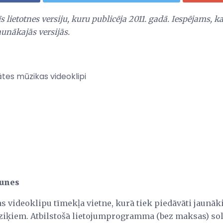
īs lietotnes versiju, kuru publicēja 2011. gadā. Iespējams, k
aunākajās versijās.
ātes mūzikas videoklipi
Tunes
s videoklipu tīmekļa vietne, kurā tiek piedāvāti jaunāk
iķiem. Atbilstošā lietojumprogramma (bez maksas) sola