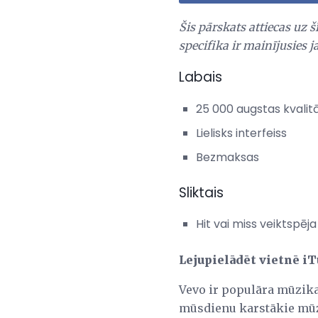
Šis pārskats attiecas uz š
specifika ir mainījusies j
Labais
25 000 augstas kvalit
Lielisks interfeiss
Bezmaksas
Sliktais
Hit vai miss veiktspēja
Lejupielādēt vietnē i
Vevo ir populāra mūzika
mūsdienu karstākie mūz