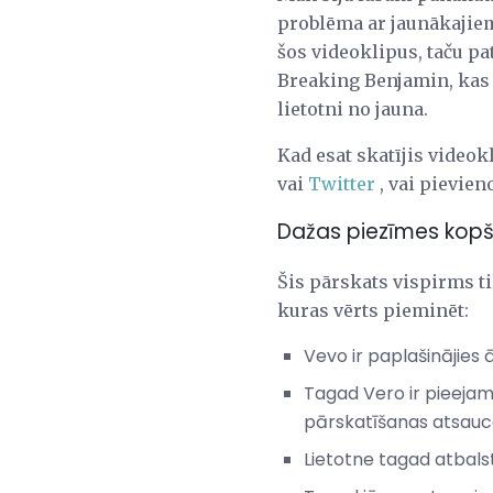
problēma ar jaunākajiem
šos videoklipus, taču p
Breaking Benjamin, kas 
lietotni no jauna.
Kad esat skatījis videokli
vai
Twitter
, vai pievien
Dažas piezīmes kopš
Šis pārskats vispirms tik
kuras vērts pieminēt:
Vevo ir paplašinājies ā
Tagad Vero ir pieejams
pārskatīšanas atsau
Lietotne tagad atbals