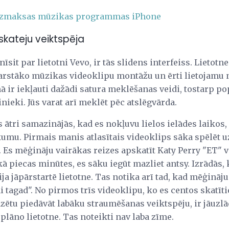
bezmaksas mūzikas programmas iPhone
kateju veiktspēja
sit par lietotni Vevo, ir tās slidens interfeiss. Lietotne i
rstāko mūzikas videoklipu montāžu un ērti lietojamu n
ir iekļauti dažādi satura meklēšanas veidi, tostarp pop
nieki. Jūs varat arī meklēt pēc atslēgvārda.
tri samazinājās, kad es nokļuvu lielos ielādes laikos,
umu. Pirmais manis atlasītais videoklips sāka spēlēt u
. Es mēģināju vairākas reizes apskatīt Katy Perry "ET" v
ā piecas minūtes, es sāku iegūt mazliet antsy. Izrādās,
ja jāpārstartē lietotne. Tas notika arī tad, kad mēģinā
 tagad". No pirmos trīs videoklipu, ko es centos skatīti
zētu piedāvāt labāku straumēšanas veiktspēju, ir jāuzlād
plāno lietotne. Tas noteikti nav laba zīme.