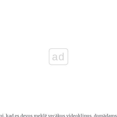
ad
i, kad es devos meklē vecākus videoklipus, domādams, k