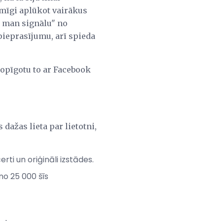
mīgi aplūkot vairākus
t man signālu" no
pieprasījumu, arī spieda
kopīgotu to ar Facebook
 dažas lieta par lietotni,
rti un oriģināli izstādes.
no 25 000 šīs