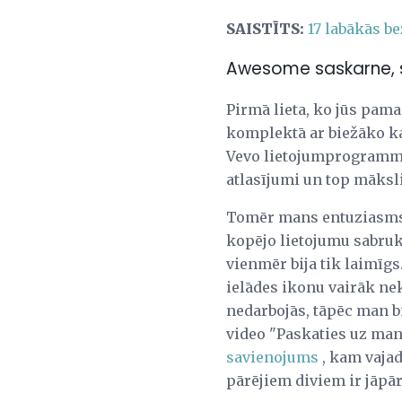
SAISTĪTS:
17 labākās 
Awesome saskarne, s
Pirmā lieta, ko jūs pamanī
komplektā ar biežāko ka
Vevo lietojumprogrammā 
atlasījumi un top māksli
Tomēr mans entuziasms ā
kopējo lietojumu sabruk
vienmēr bija tik laimīgs
ielādes ikonu vairāk nek
nedarbojās, tāpēc man bi
video "Paskaties uz mani
savienojums
, kam vajad
pārējiem diviem ir jāpār