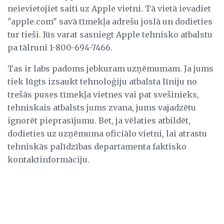
neievietojiet saiti uz Apple vietni. Tā vietā ievadiet
"apple.com" savā tīmekļa adrešu joslā un dodieties
tur tieši. Jūs varat sasniegt Apple tehnisko atbalstu
pa tālruni 1-800-694-7466.
Tas ir labs padoms jebkuram uzņēmumam. Ja jums
tiek lūgts izsaukt tehnoloģiju atbalsta līniju no
trešās puses tīmekļa vietnes vai pat svešinieks,
tehniskais atbalsts jums zvana, jums vajadzētu
ignorēt pieprasījumu. Bet, ja vēlaties atbildēt,
dodieties uz uzņēmuma oficiālo vietni, lai atrastu
tehniskās palīdzības departamenta faktisko
kontaktinformāciju.