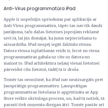
Anti-Virus programmatūra iPad
Apple ir nopelnījis spriedumu par aplikāciju ar
Anti-Virus programmatūru, tāpēc tas nav tik daudz
jautājuma, taču dažas lietotnes joprojām reklamē
sevi tā, lai jūs domājat, ka jums nepieciešama to
aizsardzība. IPad nespēj iegūt
faktisku
vīrusu.
Datora vīrusa izplatīšanās veids ir, lecot no viena
programmatūras gabala uz citu uz datora un
mainot to. IPad arhitektūra neļauj vienai lietotnei
pārveidot citu lietotni, tādēļ tā ir droša.
Tomēr tas nenozīmē, ka iPad nav neaizsargāts pret
ļaunprātīgu programmatūru. Ļaunprātīgas
programmatūras lietošana ir apgrūtināta ar App
Store veikto skrīninga procesu, un, kad tā notiek, tā
parasti tiek noņemta diezgan ātri. Tomēr pastāv arī