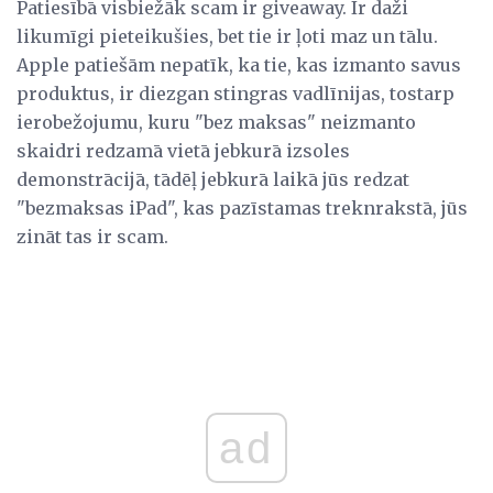
Patiesībā visbiežāk scam ir giveaway. Ir daži
likumīgi pieteikušies, bet tie ir ļoti maz un tālu.
Apple patiešām nepatīk, ka tie, kas izmanto savus
produktus, ir diezgan stingras vadlīnijas, tostarp
ierobežojumu, kuru "bez maksas" neizmanto
skaidri redzamā vietā jebkurā izsoles
demonstrācijā, tādēļ jebkurā laikā jūs redzat
"bezmaksas iPad", kas pazīstamas treknrakstā, jūs
zināt tas ir scam.
ad