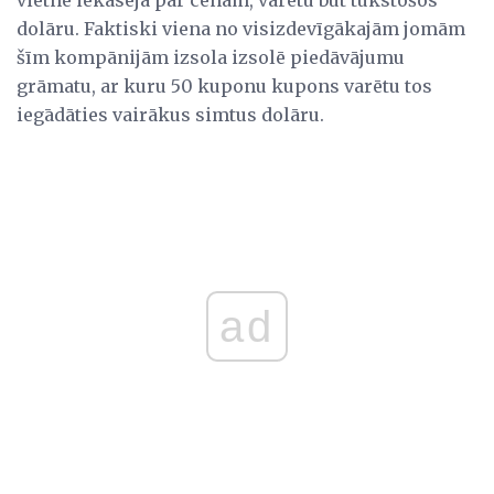
vietne iekasēja par cenām, varētu būt tūkstošos
dolāru. Faktiski viena no visizdevīgākajām jomām
šīm kompānijām izsola izsolē piedāvājumu
grāmatu, ar kuru 50 kuponu kupons varētu tos
iegādāties vairākus simtus dolāru.
ad