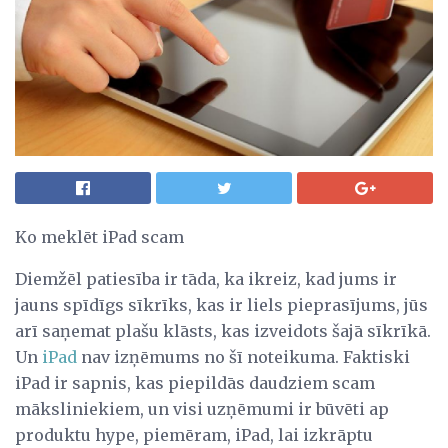
Ko meklēt iPad scam
Diemžēl patiesība ir tāda, ka ikreiz, kad jums ir
jauns spīdīgs sīkrīks, kas ir liels pieprasījums, jūs
arī saņemat plašu klāsts, kas izveidots šajā sīkrīkā.
Un
iPad
nav izņēmums no šī noteikuma. Faktiski
iPad ir sapnis, kas piepildās daudziem scam
māksliniekiem, un visi uzņēmumi ir būvēti ap
produktu hype, piemēram, iPad, lai izkrāptu