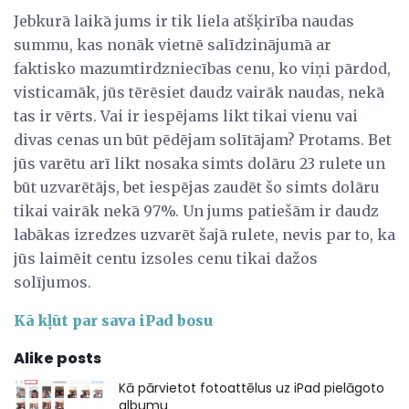
Jebkurā laikā jums ir tik liela atšķirība naudas
summu, kas nonāk vietnē salīdzinājumā ar
faktisko mazumtirdzniecības cenu, ko viņi pārdod,
visticamāk, jūs tērēsiet daudz vairāk naudas, nekā
tas ir vērts. Vai ir iespējams likt tikai vienu vai
divas cenas un būt pēdējam solītājam? Protams. Bet
jūs varētu arī likt nosaka simts dolāru 23 rulete un
būt uzvarētājs, bet iespējas zaudēt šo simts dolāru
tikai vairāk nekā 97%. Un jums patiešām ir daudz
labākas izredzes uzvarēt šajā rulete, nevis par to, ka
jūs laimēit centu izsoles cenu tikai dažos
solījumos.
Kā kļūt par sava iPad bosu
Alike posts
Kā pārvietot fotoattēlus uz iPad pielāgoto
albumu