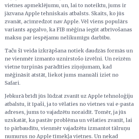
vietnes apmeklējumu, un, lai to noteiktu, jums ir
jāzvana Apple tehniskais atbalsts. Skaits, ko jūs
zvanāt, acīmredzot nav Apple. Vēl viens populārs
variants apgalvo, ka FIB mēģina iegūt atbrīvošanas
maksu par iespējamu nelikumīgu darbību.
Taču šī veida izkrāpšana notiek daudzās formās un
ne vienmēr izmanto uznirstošo izvēlni. Un reizēm
vietne turpinās parādīties ziņojumam, kad
mēģināsit atstāt, liekot jums manuāli iziet no
Safari.
Jebkurā brīdī jūs lūdzat zvanīt uz Apple tehnoloģiju
atbalstu, it īpaši, ja to vēlaties no vietnes vai e-pasta
adreses, jums to vajadzētu noraidīt. Tomēr, ja jūs
uzskatāt, ka pastāv problēma un vēlaties zvanīt, lai
to pārbaudītu, vienmēr vajadzētu izmantot tālruņu
numurus no Apple tīmekļa vietnes. Un nekad