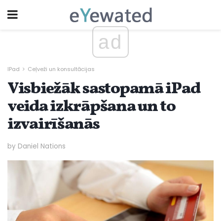
ad
IPad
Ceļveži un konsultācijas
Visbiežāk sastopamā iPad
veida izkrāpšana un to
izvairīšanās
by Daniel Nations