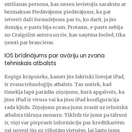
sūtīšanas persona, kas nesen ievietojis sarakstu ar
bezmaksas Piedāvājums piedāvājums, ka pat
ietverti daži formulējums par to, ko darīt, ja jūs
domāja, e-pasts bija scam. Protams, e-pasts nebija
no Craigslist autora un tie, kas saņēma fooled, tika
ņemti par braucienu.
IOS brīdinājums par avāriju un zvana
tehniskais atbalsts
Kopīgs krāpnieks, kamēr jūs faktiski lietojat iPad,
ir zvana tehnoloģiju atbalsts. Tas notiek, kad
tīmekļa lapā parādās ziņojums, kurā apgalvots, ka
jūsu iPad ir vīruss vai ka jūsu iPad konfigurācija
rada kļūdu. Ziņojums prasa jums zvanīt uz tehniskā
atbalsta tālruņa numuru. Tiklīdz tie jums pa tālruni
ir, viņi var pieprasīt informāciju par kredītkartēm
vai novest jūs uz viltotām vietnēm, lai ļautu jums