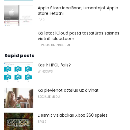
Apple Store iecelšana, izmantojot Apple
Store lietotni
IPAD
Kā lietot iCloud pasta tastatūras saīsnes
vietnē icloud.com
E-PASTS UN ZIŅOJUMI
Sapid posts
Kas ir HPGL fails?
WINDOWS
Kā pievienot attēlus uz čivināt
SOCIĀLIE MĒDIJI
Desmit vislabākās Xbox 360 spēles
SPĒLE