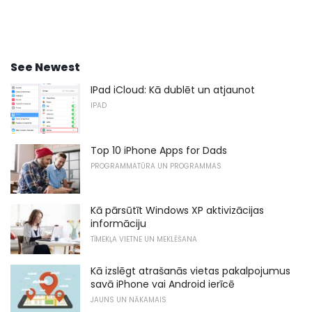
See Newest
IPad iCloud: Kā dublēt un atjaunot
IPAD
Top 10 iPhone Apps for Dads
PROGRAMMATŪRA UN PROGRAMMAS
Kā pārsūtīt Windows XP aktivizācijas
informāciju
TĪMEKĻA VIETNE UN MEKLĒŠANA
Kā izslēgt atrašanās vietas pakalpojumus
savā iPhone vai Android ierīcē
JAUNS UN NĀKAMAIS