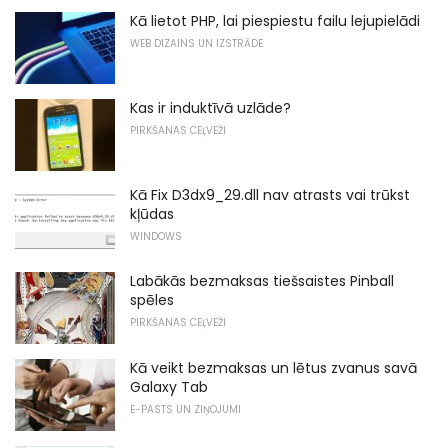
Kā lietot PHP, lai piespiestu failu lejupielādi
WEB DIZAINS UN IZSTRĀDE
Kas ir induktīvā uzlāde?
PIRKŠANAS CEĻVEŽI
Kā Fix D3dx9_29.dll nav atrasts vai trūkst
kļūdas
WINDOWS
Labākās bezmaksas tiešsaistes Pinball
spēles
PIRKŠANAS CEĻVEŽI
Kā veikt bezmaksas un lētus zvanus savā
Galaxy Tab
E-PASTS UN ZIŅOJUMI