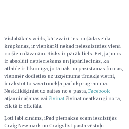
Vislabākais veids, kā izvairīties no šāda veida
krāpšanas, ir vienkārši nekad neiesaistīties vienā
no šiem dāvanām. Risks ir pārāk liels. Bet, ja jums
ir absolūti nepieciešams un jāpārliecinās, ka
atlaide ir likumīga, jo tā nāk no pazīstamas firmas,
vienmēr dodieties uz uzņēmuma tīmekļa vietni,
ierakstot to savā tīmekļa pārlūkprogrammā.
Nesklikšķiniet uz saites no e-pasta,
Facebook
atjaunināšanas vai
čivināt
čivināt neatkarīgi no tā,
cik tā ir oficiāla.
Ļoti labi zināms, iPad piemaksa scam iesaistījās
Craig Newmark no Craigslist pasta vēstuļu