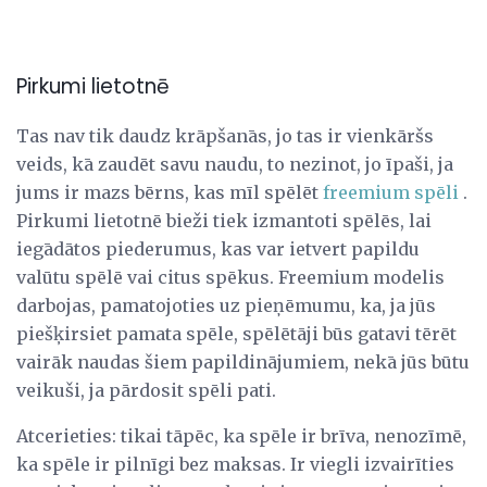
Pirkumi lietotnē
Tas nav tik daudz krāpšanās, jo tas ir vienkāršs
veids, kā zaudēt savu naudu, to nezinot, jo īpaši, ja
jums ir mazs bērns, kas mīl spēlēt
freemium spēli
.
Pirkumi lietotnē bieži tiek izmantoti spēlēs, lai
iegādātos piederumus, kas var ietvert papildu
valūtu spēlē vai citus spēkus. Freemium modelis
darbojas, pamatojoties uz pieņēmumu, ka, ja jūs
piešķirsiet pamata spēle, spēlētāji būs gatavi tērēt
vairāk naudas šiem papildinājumiem, nekā jūs būtu
veikuši, ja pārdosit spēli pati.
Atcerieties: tikai tāpēc, ka spēle ir brīva, nenozīmē,
ka spēle ir pilnīgi bez maksas. Ir viegli izvairīties