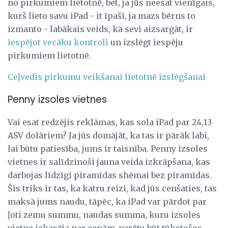
no pirkumiem lietotnē, bet, ja jūs neesat vienīgais,
kurš lieto savu iPad - it īpaši, ja mazs bērns to
izmanto - labākais veids, kā sevi aizsargāt, ir
iespējot vecāku kontroli
un izslēgt iespēju
pirkumiem lietotnē.
Ceļvedis pirkumu veikšanai lietotnē izslēgšanai
Penny izsoles vietnes
Vai esat redzējis reklāmas, kas sola iPad par 24,13
ASV dolāriem? Ja jūs domājāt, ka tas ir pārāk labi,
lai būtu patiesība, jums ir taisnība. Penny izsoles
vietnes ir salīdzinoši jauna veida izkrāpšana, kas
darbojas līdzīgi piramīdas shēmai bez piramīdas.
Šīs triks ir tas, ka katru reizi, kad jūs cenšaties, tas
maksā jums naudu, tāpēc, ka iPad var pārdot par
ļoti zemu summu, naudas summa, kuru izsoles