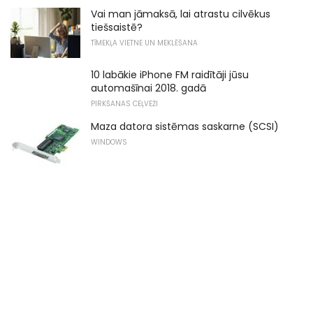
Vai man jāmaksā, lai atrastu cilvēkus
tiešsaistē?
TĪMEKĻA VIETNE UN MEKLĒŠANA
10 labākie iPhone FM raidītāji jūsu
automašīnai 2018. gadā
PIRKŠANAS CEĻVEŽI
Maza datora sistēmas saskarne (SCSI)
WINDOWS