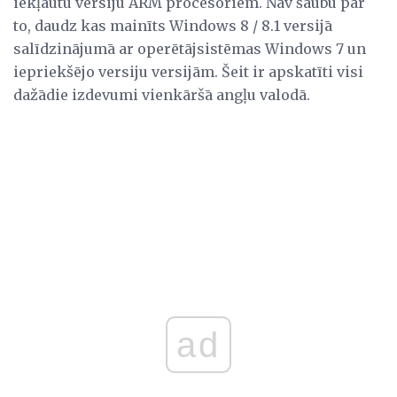
iekļautu versiju ARM procesoriem. Nav šaubu par
to, daudz kas mainīts Windows 8 / 8.1 versijā
salīdzinājumā ar operētājsistēmas Windows 7 un
iepriekšējo versiju versijām. Šeit ir apskatīti visi
dažādie izdevumi vienkāršā angļu valodā.
ad