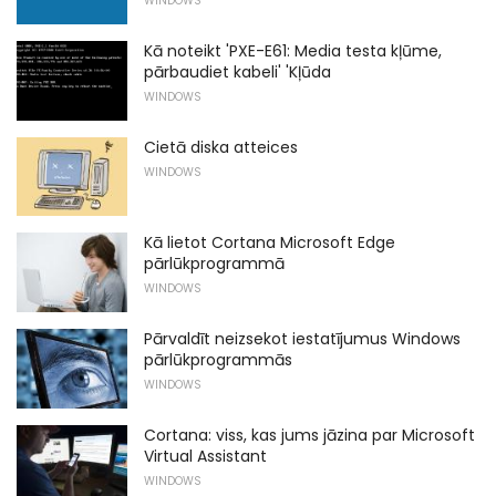
WINDOWS
Kā noteikt 'PXE-E61: Media testa kļūme,
pārbaudiet kabeli' 'Kļūda
WINDOWS
Cietā diska atteices
WINDOWS
Kā lietot Cortana Microsoft Edge
pārlūkprogrammā
WINDOWS
Pārvaldīt neizsekot iestatījumus Windows
pārlūkprogrammās
WINDOWS
Cortana: viss, kas jums jāzina par Microsoft
Virtual Assistant
WINDOWS