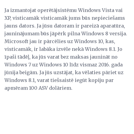
Ja izmantojat operētājsistēmu Windows Vista vai
XP, visticamāk visticamāk jums būs nepieciešams
jauns dators. Ja jūsu datoram ir pareizā aparatūra,
jauninājumam būs jāpērk pilna Windows 8 versija.
Microsoft jau ir pārcēlies uz Windows 10, kas,
visticamāk, ir labāka izvēle nekā Windows 8.1. Jo
īpaši tādēļ, ka jūs varat bez maksas jaunināt no
Windows 7 uz Windows 10 līdz vismaz 2016. gada
jūnija beigām. Ja jūs uzstājat, ka vēlaties pāriet uz
Windows 8.1, varat tiešsaistē iegūt kopiju par
apmēram 100 ASV dolāriem.