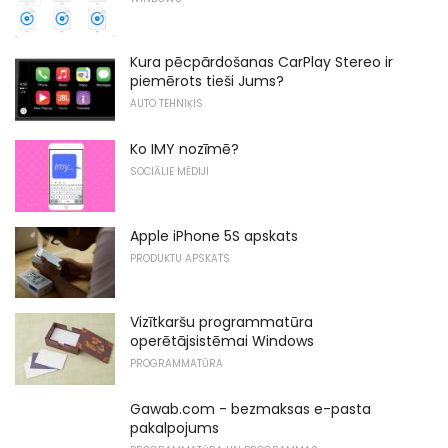
Kura pēcpārdošanas CarPlay Stereo ir
piemērots tieši Jums?
AUTO TEHNIĶIS
Ko IMY nozīmē?
SOCIĀLIE MĒDIJI
Apple iPhone 5S apskats
PRODUKTU APSKATS
Vizītkaršu programmatūra
operētājsistēmai Windows
PROGRAMMATŪRA
Gawab.com - bezmaksas e-pasta
pakalpojums