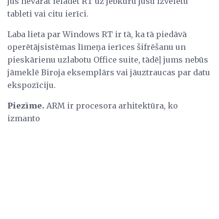
jūs nevarat ielādēt RT uz jebkuru jūsu izvēlētu
tableti vai citu ierīci.
Laba lieta par Windows RT ir tā, ka tā piedāvā
operētājsistēmas līmeņa ierīces šifrēšanu un
pieskārienu uzlabotu Office suite, tādēļ jums nebūs
jāmeklē Biroja eksemplārs vai jāuztraucas par datu
ekspozīciju.
Piezīme.
ARM ir procesora arhitektūra, ko
izmanto