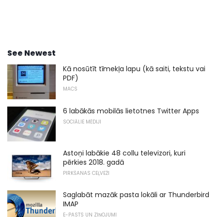
See Newest
Kā nosūtīt tīmekļa lapu (kā saiti, tekstu vai
PDF)
MACS
6 labākās mobilās lietotnes Twitter Apps
SOCIĀLIE MĒDIJI
Astoņi labākie 48 collu televizori, kuri
pērkies 2018. gadā
PIRKŠANAS CEĻVEŽI
Saglabāt mazāk pasta lokāli ar Thunderbird
IMAP
E-PASTS UN ZIŅOJUMI