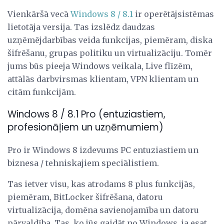
Vienkāršā vecā
Windows 8 / 8.1
ir operētājsistēmas
lietotāja versija. Tas izslēdz daudzas
uzņēmējdarbības veida funkcijas, piemēram, diska
šifrēšanu, grupas politiku un virtualizāciju. Tomēr
jums būs pieeja Windows veikala, Live flīzēm,
attālās darbvirsmas klientam, VPN klientam un
citām funkcijām.
Windows 8 / 8.1 Pro (entuziastiem,
profesionāļiem un uzņēmumiem)
Pro ir Windows 8 izdevums PC entuziastiem un
biznesa / tehniskajiem speciālistiem.
Tas ietver visu, kas atrodams 8 plus funkcijās,
piemēram, BitLocker šifrēšana, datoru
virtualizācija, domēna savienojamība un datoru
pārvaldība. Tas, ko jūs gaidāt no Windows, ja esat