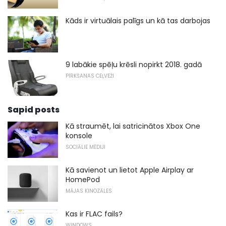
Kāds ir virtuālais palīgs un kā tas darbojas
9 labākie spēļu krēsli nopirkt 2018. gadā
PIRKŠANAS CEĻVEŽI
Sapid posts
Kā straumēt, lai satricinātos Xbox One
konsole
SOCIĀLIE MĒDIJI
Kā savienot un lietot Apple Airplay ar
HomePod
MĀJAS KINOZĀLES
Kas ir FLAC fails?
WINDOWS