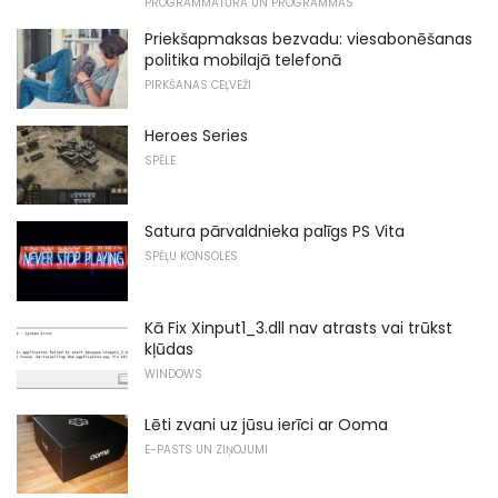
PROGRAMMATŪRA UN PROGRAMMAS
Priekšapmaksas bezvadu: viesabonēšanas
politika mobilajā telefonā
PIRKŠANAS CEĻVEŽI
Heroes Series
SPĒLE
Satura pārvaldnieka palīgs PS Vita
SPĒĻU KONSOLES
Kā Fix Xinput1_3.dll nav atrasts vai trūkst
kļūdas
WINDOWS
Lēti zvani uz jūsu ierīci ar Ooma
E-PASTS UN ZIŅOJUMI