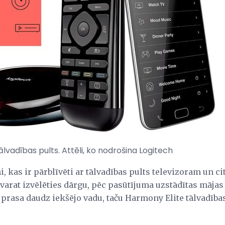
lvadības pults. Attēli, ko nodrošina Logitech
i, kas ir pārblīvēti ar tālvadības pults televizoram un
 varat izvēlēties dārgu, pēc pasūtījuma uzstādītas mājas
 prasa daudz iekšējo vadu, taču Harmony Elite tālvadība