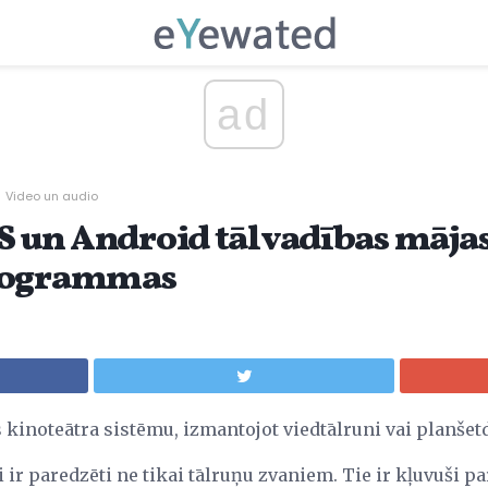
ad
Video un audio
OS un Android tālvadības māja
programmas
 kinoteātra sistēmu, izmantojot viedtālruni vai planšet
 ir paredzēti ne tikai tālruņu zvaniem. Tie ir kļuvuši p