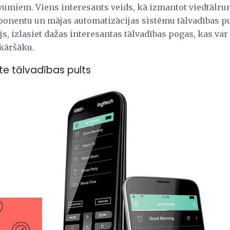
miem. Viens interesants veids, kā izmantot viedtālruni
onentu un mājas automatizācijas sistēmu tālvadības pult
ājs, izlasiet dažas interesantas tālvadības pogas, kas var
kāršāku.
te tālvadības pults