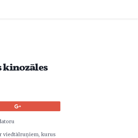
s kinozāles
datoru
ar viedtālruņiem, kurus