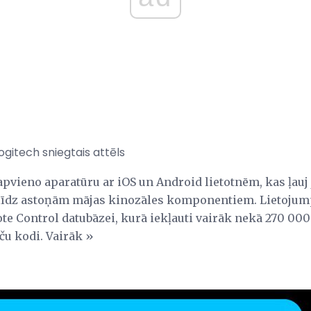
gitech sniegtais attēls
vieno aparatūru ar iOS un Android lietotnēm, kas ļauj
 līdz astoņām mājas kinozāles komponentiem. Lietoj
 Control datubāzei, kurā iekļauti vairāk nekā 270 000
ču kodi. Vairāk »