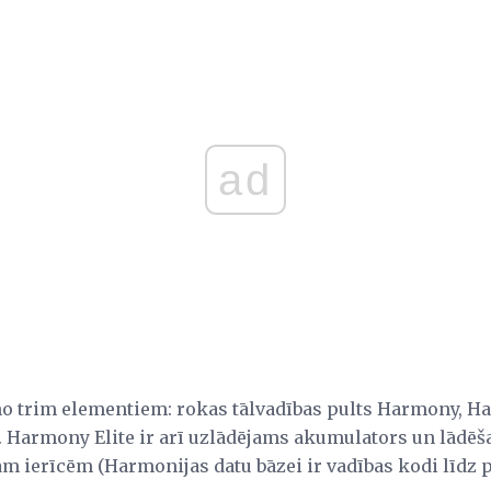
ad
 no trim elementiem: rokas tālvadības pults Harmony, 
Harmony Elite ir arī uzlādējams akumulators un lādēšan
gām ierīcēm (Harmonijas datu bāzei ir vadības kodi līdz 