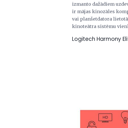
izmanto dažādiem uzdevu
ir mājas kinozāles komp
vai planšetdatora lietot
kinoteātra sistēmu vien
Logitech Harmony Eli