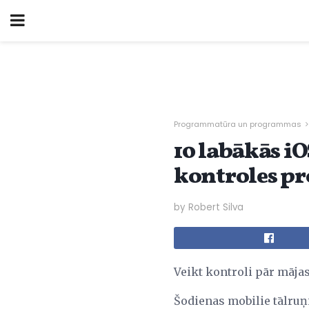
Programmatūra un programmas
10 labākās i
kontroles 
by Robert Silva
Veikt kontroli pār mājas
Šodienas mobilie tālruņi