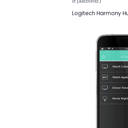
ir jāaizsedz.)
Logitech Harmony H