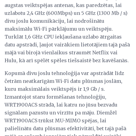
augstas veiktspējas antenas, kas paredzētas, lai
uzlabotu 2,4 GHz (600Mbps) un 5 GHz (1300 Mb / s)
divu joslu komunikāciju, lai nodrošinātu
maksimālu Wi-Fi pārklājumu un veiktspēju.
Turklāt 1,6 GHz CPU iekļaušana uzlabo ātrgaitas
datu apstrādi, ļaujot vairākiem lietotājiem tajā pašā
mājā vai birojā vienlaikus straumēt Netflix vai
Hulu, kā arī spēlēt spēles tiešsaistē bez kavēšanās.
Kopumā divu joslu tehnoloģija var apstrādāt līdz
četrām neatkarīgām Wi-Fi datu plūsmas joslām,
kuru maksimālais veiktspējs ir 1,9 Gb / s.
Izmantojot staru formēšanas tehnoloģiju,
WRT1900ACS strādā, lai katru no jūsu bezvadu
signālam pazustu un virzītu pa māju. Diemžēl
WRT1900ACS trūkst MU-MIMO spējas, lai
palielinātu datu plūsmas efektivitāti, bet tajā pašā