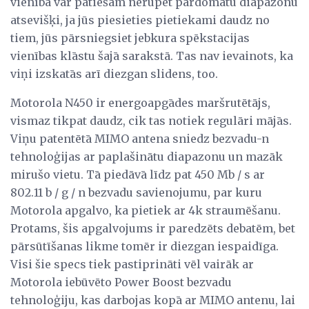
vienība var patiešām nerūpēt pārdomātu diapazonu
atsevišķi, ja jūs piesieties pietiekami daudz no
tiem, jūs pārsniegsiet jebkura spēkstacijas
vienības klāstu šajā sarakstā. Tas nav ievainots, ka
viņi izskatās arī diezgan slidens, too.
Motorola N450 ir energoapgādes maršrutētājs,
vismaz tikpat daudz, cik tas notiek regulāri mājās.
Viņu patentētā MIMO antena sniedz bezvadu-n
tehnoloģijas ar paplašinātu diapazonu un mazāk
mirušo vietu. Tā piedāvā līdz pat 450 Mb / s ar
802.11 b / g / n bezvadu savienojumu, par kuru
Motorola apgalvo, ka pietiek ar 4k straumēšanu.
Protams, šis apgalvojums ir paredzēts debatēm, bet
pārsūtīšanas likme tomēr ir diezgan iespaidīga.
Visi šie specs tiek pastiprināti vēl vairāk ar
Motorola iebūvēto Power Boost bezvadu
tehnoloģiju, kas darbojas kopā ar MIMO antenu, lai