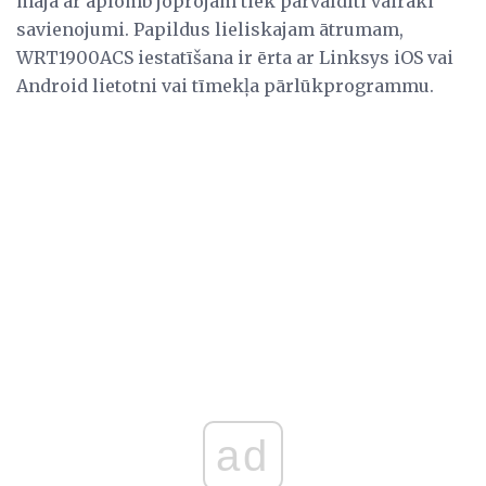
mājā ar aplomb joprojām tiek pārvaldīti vairāki
savienojumi. Papildus lieliskajam ātrumam,
WRT1900ACS iestatīšana ir ērta ar Linksys iOS vai
Android lietotni vai tīmekļa pārlūkprogrammu.
ad