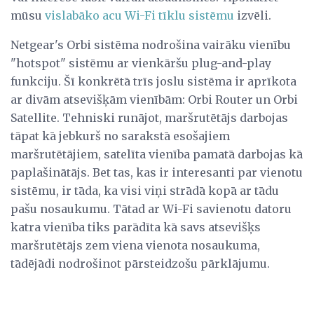
mūsu
vislabāko acu Wi-Fi tīklu sistēmu
izvēli.
Netgear's Orbi sistēma nodrošina vairāku vienību
"hotspot" sistēmu ar vienkāršu plug-and-play
funkciju. Šī konkrētā trīs joslu sistēma ir aprīkota
ar divām atsevišķām vienībām: Orbi Router un Orbi
Satellite. Tehniski runājot, maršrutētājs darbojas
tāpat kā jebkurš no sarakstā esošajiem
maršrutētājiem, satelīta vienība pamatā darbojas kā
paplašinātājs. Bet tas, kas ir interesanti par vienotu
sistēmu, ir tāda, ka visi viņi strādā kopā ar tādu
pašu nosaukumu. Tātad ar Wi-Fi savienotu datoru
katra vienība tiks parādīta kā savs atsevišķs
maršrutētājs zem viena vienota nosaukuma,
tādējādi nodrošinot pārsteidzošu pārklājumu.