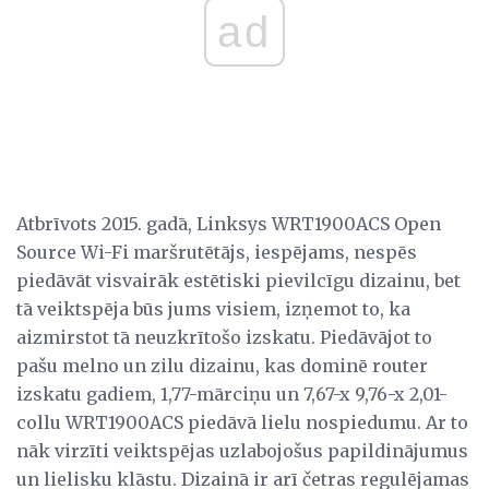
ad
Atbrīvots 2015. gadā, Linksys WRT1900ACS Open
Source Wi-Fi maršrutētājs, iespējams, nespēs
piedāvāt visvairāk estētiski pievilcīgu dizainu, bet
tā veiktspēja būs jums visiem, izņemot to, ka
aizmirstot tā neuzkrītošo izskatu. Piedāvājot to
pašu melno un zilu dizainu, kas dominē router
izskatu gadiem, 1,77-mārciņu un 7,67-x 9,76-x 2,01-
collu WRT1900ACS piedāvā lielu nospiedumu. Ar to
nāk virzīti veiktspējas uzlabojošus papildinājumus
un lielisku klāstu. Dizainā ir arī četras regulējamas