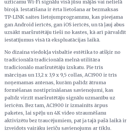
uzticamu Wi-Fi signālu visā jūsu mājās vai nelielā
birojā. Iestatīšana ir ērta lietošana ar bezmaksas
TP-LINK saites lietojumprogrammu, kas pieejama
gan Android ierīcēs, gan iOS ierīcēs, un tā ļauj abus
uzsākt maršrutētāju tieši no kastes, kā arī pārvaldīt
iestatījumus visā tā ekspluatācijas laikā.
No dizaina viedokļa visbaltie estētika to atšķir no
tradicionālā tradicionālā melnā utilitāra
tradicionālo maršrutētāju izskatu. Pie trīs
mārciņas un 13,2 x 3,9 x 9,5 collas, AC1900 ir trīs
noņemamas antenas, kurām palīdz ātruma
formēšanas nostiprināšanas savienojumi, kas
palīdz virzīt maršrutētāju signālu uzmanību uz
ierīcēm. Bez tam, AC1900 ir izmainīts ārpus
paketes, lai spēļu un 4K video straumēšanu
aktivizētu bez traucējumiem, pat ja tajā pašā laikā ir
izveidots vairāku ierīču savienojums ar tīklu.