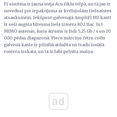
Fi sistēma ir jauna ieeja Acu tīklu telpā, un tā jau ir
novedusi pie iepakojuma ar kvēlojošām tiešsaistes
atsauksmēm. Iekšpusē galvenajā AmpliFi HD kastī
ir seši augsta blīvuma liela izmēra 802.11ac 3x3
MIMO antenas, kuru ātrums ir līdz 5,25 Gb / s un 20
000 pēdas diapazonā. Piecu mārciņu četru collu
galvenā kaste ir pilnībā atdalīta no tradicionālā
routera izskata, un tā ir labi pelnīta maiņa.
ad