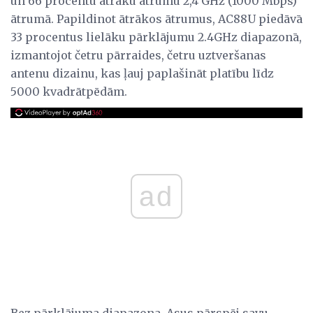
un 66 procentu ātrāku ātrumu 2,4 GHz (1000 Mbps)
ātrumā. Papildinot ātrākos ātrumus, AC88U piedāvā
33 procentus lielāku pārklājumu 2.4GHz diapazonā,
izmantojot četru pārraides, četru uztveršanas
antenu dizainu, kas ļauj paplašināt platību līdz
5000 kvadrātpēdām.
ad
Bez pārklājuma diapazona, Asus pārspēj savu