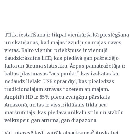
Tīkla iestatīšana ir tikpat vienkārša kā pieslēgšana
un skatīšanās, kad mājās izzūd jūsu mājas nāves
vietas. Balto vienību priekšpusē ir vientuļš
daudzkrāsains LCD, kas piedāvā gan pašreizējo
laika un ātruma statistiku. Ārpus pamatražotāja ir
baltas plastmasas "acs punkti", kas izskatās kā
nedaudz lielāki USB spraudņi, kas pieslēdzas
tradicionālajām strāvas rozetēm ap mājām.
AmpliFi HD ir 85% piecu zvaigžņu pārskats
Amazonā, un tas ir visstriktākais tīkla acu
maršrutētājs, kas piedāvā unikālu stilu un stabilu
veiktspēju gan ātrumā, gan diapazonā.
Vai interesē lasīt vairāk atsauksmes? Apskatiet