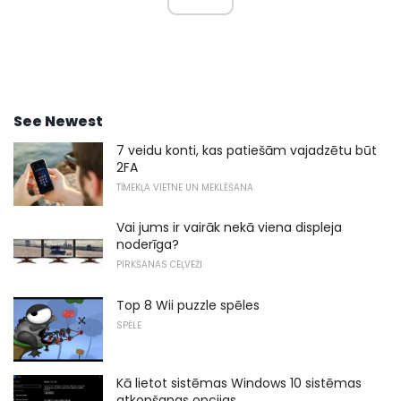
See Newest
7 veidu konti, kas patiešām vajadzētu būt
2FA
TĪMEKĻA VIETNE UN MEKLĒŠANA
Vai jums ir vairāk nekā viena displeja
noderīga?
PIRKŠANAS CEĻVEŽI
Top 8 Wii puzzle spēles
SPĒLE
Kā lietot sistēmas Windows 10 sistēmas
atkopšanas opcijas