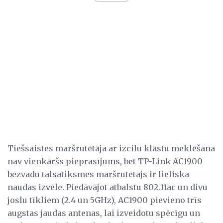
Tiešsaistes maršrutētāja ar izcilu klāstu meklēšana
nav vienkāršs pieprasījums, bet TP-Link AC1900
bezvadu tālsatiksmes maršrutētājs ir lieliska
naudas izvēle. Piedāvājot atbalstu 802.11ac un divu
joslu tīkliem (2.4 un 5GHz), AC1900 pievieno trīs
augstas jaudas antenas, lai izveidotu spēcīgu un