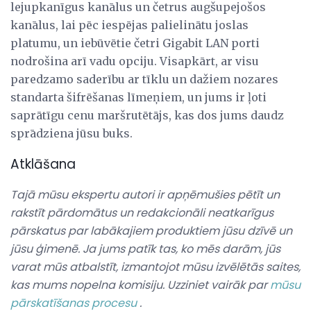
lejupkanīgus kanālus un četrus augšupejošos
kanālus, lai pēc iespējas palielinātu joslas
platumu, un iebūvētie četri Gigabit LAN porti
nodrošina arī vadu opciju. Visapkārt, ar visu
paredzamo saderību ar tīklu un dažiem nozares
standarta šifrēšanas līmeņiem, un jums ir ļoti
saprātīgu cenu maršrutētājs, kas dos jums daudz
sprādziena jūsu buks.
Atklāšana
Tajā mūsu ekspertu autori ir apņēmušies pētīt un
rakstīt pārdomātus un redakcionāli neatkarīgus
pārskatus par labākajiem produktiem jūsu dzīvē un
jūsu ģimenē.
Ja jums patīk tas, ko mēs darām, jūs
varat mūs atbalstīt, izmantojot mūsu izvēlētās saites,
kas mums nopelna komisiju.
Uzziniet vairāk par
mūsu
pārskatīšanas procesu
.