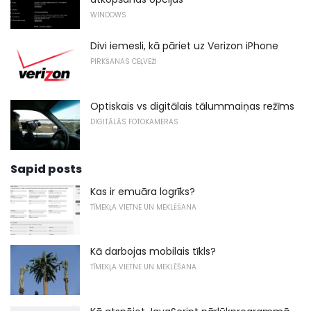
WINDOWS
Divi iemesli, kā pāriet uz Verizon iPhone
PIRKŠANAS CEĻVEŽI
Optiskais vs digitālais tālummaiņas režīms
DIGITĀLĀS FOTOKAMERAS
Sapid posts
Kas ir emuāra logrīks?
TĪMEKĻA VIETNE UN MEKLĒŠANA
Kā darbojas mobilais tīkls?
TĪMEKĻA VIETNE UN MEKLĒŠANA