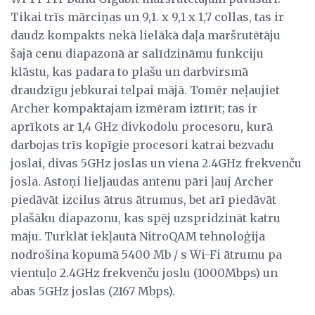
Tikai trīs mārciņas un 9,1. x 9,1 x 1,7 collas, tas ir
daudz kompakts nekā lielākā daļa maršrutētāju
šajā cenu diapazonā ar salīdzināmu funkciju
klāstu, kas padara to plašu un darbvirsmā
draudzīgu jebkurai telpai mājā. Tomēr neļaujiet
Archer kompaktajam izmēram iztīrīt; tas ir
aprīkots ar 1,4 GHz divkodolu procesoru, kurā
darbojas trīs kopīgie procesori katrai bezvadu
joslai, divas 5GHz joslas un viena 2.4GHz frekvenču
josla. Astoņi lieljaudas antenu pāri ļauj Archer
piedāvāt izcilus ātrus ātrumus, bet arī piedāvāt
plašāku diapazonu, kas spēj uzspridzināt katru
māju. Turklāt iekļautā NitroQAM tehnoloģija
nodrošina kopumā 5400 Mb / s Wi-Fi ātrumu pa
vientuļo 2.4GHz frekvenču joslu (1000Mbps) un
abas 5GHz joslas (2167 Mbps).