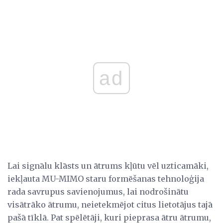
ad
Lai signālu klāsts un ātrums kļūtu vēl uzticamāki,
iekļauta MU-MIMO staru formēšanas tehnoloģija
rada savrupus savienojumus, lai nodrošinātu
visātrāko ātrumu, neietekmējot citus lietotājus tajā
pašā tīklā. Pat spēlētāji, kuri pieprasa ātru ātrumu,