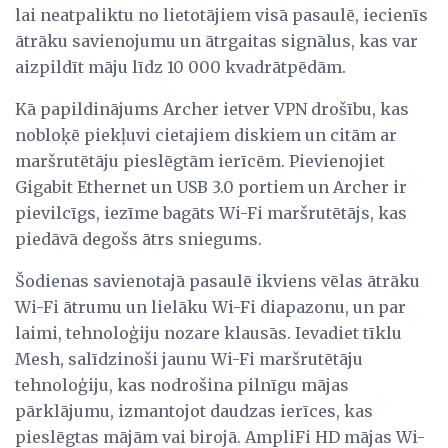
lai neatpaliktu no lietotājiem visā pasaulē, iecienīs
ātrāku savienojumu un ātrgaitas signālus, kas var
aizpildīt māju līdz 10 000 kvadrātpēdām.
Kā papildinājums Archer ietver VPN drošību, kas
nobloķē piekļuvi cietajiem diskiem un citām ar
maršrutētāju pieslēgtām ierīcēm. Pievienojiet
Gigabit Ethernet un USB 3.0 portiem un Archer ir
pievilcīgs, iezīme bagāts Wi-Fi maršrutētājs, kas
piedāvā degošs ātrs sniegums.
Šodienas savienotajā pasaulē ikviens vēlas ātrāku
Wi-Fi ātrumu un lielāku Wi-Fi diapazonu, un par
laimi, tehnoloģiju nozare klausās. Ievadiet tīklu
Mesh, salīdzinoši jaunu Wi-Fi maršrutētāju
tehnoloģiju, kas nodrošina pilnīgu mājas
pārklājumu, izmantojot daudzas ierīces, kas
pieslēgtas mājām vai birojā. AmpliFi HD mājas Wi-