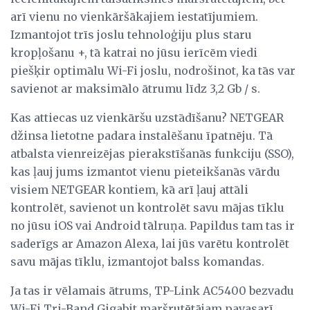
arī vienu no vienkāršākajiem iestatījumiem.
Izmantojot trīs joslu tehnoloģiju plus staru
kropļošanu +, tā katrai no jūsu ierīcēm viedi
piešķir optimālu Wi-Fi joslu, nodrošinot, ka tās var
savienot ar maksimālo ātrumu līdz 3,2 Gb / s.
Kas attiecas uz vienkāršu uzstādīšanu? NETGEAR
džinsa lietotne padara instalēšanu īpatnēju. Tā
atbalsta vienreizējas pierakstīšanās funkciju (SSO),
kas ļauj jums izmantot vienu pieteikšanās vārdu
visiem NETGEAR kontiem, kā arī ļauj attāli
kontrolēt, savienot un kontrolēt savu mājas tīklu
no jūsu iOS vai Android tālruņa. Papildus tam tas ir
saderīgs ar Amazon Alexa, lai jūs varētu kontrolēt
savu mājas tīklu, izmantojot balss komandas.
Ja tas ir vēlamais ātrums, TP-Link AC5400 bezvadu
Wi-Fi Tri-Band Gigabit maršrutētājam pavasarī.