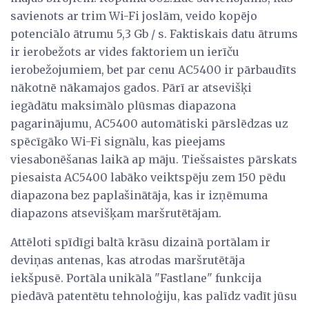
savienots ar trim Wi-Fi joslām, veido kopējo
potenciālo ātrumu 5,3 Gb / s. Faktiskais datu ātrums
ir ierobežots ar vides faktoriem un ierīču
ierobežojumiem, bet par cenu AC5400 ir pārbaudīts
nākotnē nākamajos gados. Pārī ar atsevišķi
iegādātu maksimālo plūsmas diapazona
pagarinājumu, AC5400 automātiski pārslēdzas uz
spēcīgāko Wi-Fi signālu, kas pieejams
viesabonēšanas laikā ap māju. Tiešsaistes pārskats
piesaista AC5400 labāko veiktspēju zem 150 pēdu
diapazona bez paplašinātāja, kas ir izņēmuma
diapazons atsevišķam maršrutētājam.
Attēloti spīdīgi baltā krāsu dizainā portālam ir
deviņas antenas, kas atrodas maršrutētāja
iekšpusē. Portāla unikālā "Fastlane" funkcija
piedāvā patentētu tehnoloģiju, kas palīdz vadīt jūsu