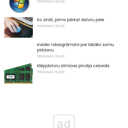
PIRKŠANAS CEĻVEŽI
Ko zināt, pirms pērkat datoru pele
PIRKŠANAS CEĻVEŽI
Insider rokasgrāmata par labāko somu
pirkšanu
PIRKŠANAS CEĻVEŽI
Klēpjdatoru atmiņas pircēja ceļvedis
PIRKŠANAS CEĻVEŽI
ad