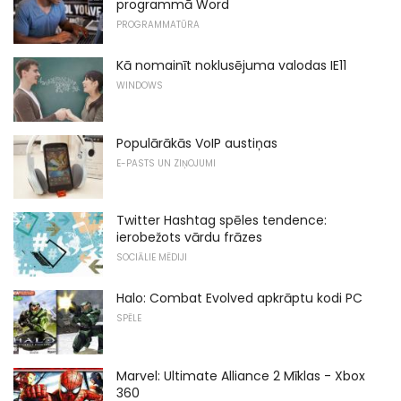
programmā Word
PROGRAMMATŪRA
Kā nomainīt noklusējuma valodas IE11
WINDOWS
Populārākās VoIP austiņas
E-PASTS UN ZIŅOJUMI
Twitter Hashtag spēles tendence:
ierobežots vārdu frāzes
SOCIĀLIE MĒDIJI
Halo: Combat Evolved apkrāptu kodi PC
SPĒLE
Marvel: Ultimate Alliance 2 Mīklas - Xbox
360