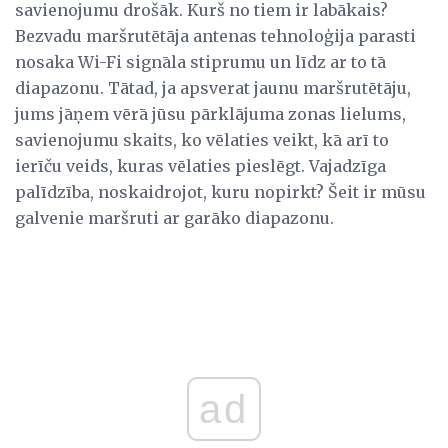
savienojumu drošāk. Kurš no tiem ir labākais?
Bezvadu maršrutētāja antenas tehnoloģija parasti
nosaka Wi-Fi signāla stiprumu un līdz ar to tā
diapazonu. Tātad, ja apsverat jaunu maršrutētāju,
jums jāņem vērā jūsu pārklājuma zonas lielums,
savienojumu skaits, ko vēlaties veikt, kā arī to
ierīču veids, kuras vēlaties pieslēgt. Vajadzīga
palīdzība, noskaidrojot, kuru nopirkt? Šeit ir mūsu
galvenie maršruti ar garāko diapazonu.
ad