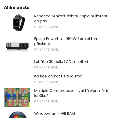
Alike posts
Rebecca Minkoff debitē Apple pulksteņu
grupas
PIRKŠANAS CEĻVEŽI
Epson PowerLite 1980WU projektoru
pārskats
PIRKŠANAS CEĻVEŽI
Labākie 30 collu LCD monitori
PIRKŠANAS CEĻVEŽI
Kā tieši drukāt uz auduma
PIRKŠANAS CEĻVEŽI
Multiple Core procesori: vai tā vienmēr ir
labāka?
PIRKŠANAS CEĻVEŽI
Windows un 4 GB RAM