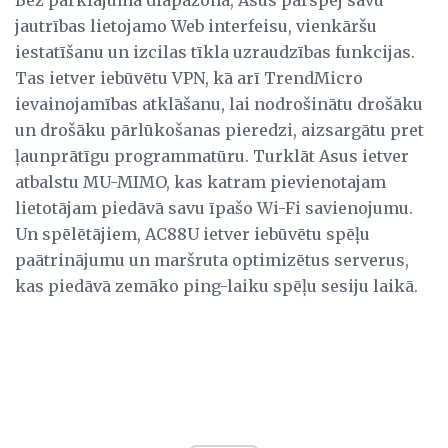
jautrības lietojamo Web interfeisu, vienkāršu
iestatīšanu un izcilas tīkla uzraudzības funkcijas.
Tas ietver iebūvētu VPN, kā arī TrendMicro
ievainojamības atklāšanu, lai nodrošinātu drošāku
un drošāku pārlūkošanas pieredzi, aizsargātu pret
ļaunprātīgu programmatūru. Turklāt Asus ietver
atbalstu MU-MIMO, kas katram pievienotajam
lietotājam piedāvā savu īpašo Wi-Fi savienojumu.
Un spēlētājiem, AC88U ietver iebūvētu spēļu
paātrinājumu un maršruta optimizētus serverus,
kas piedāvā zemāko ping-laiku spēļu sesiju laikā.