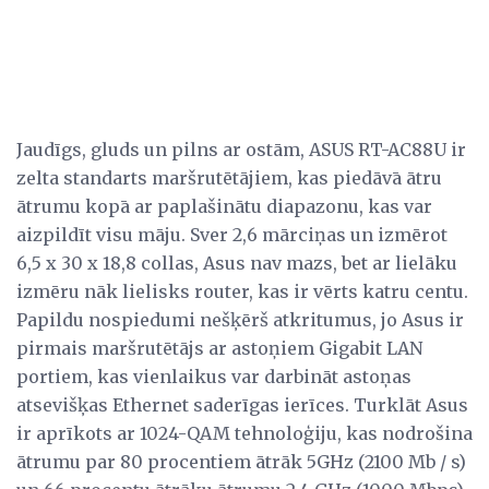
Jaudīgs, gluds un pilns ar ostām, ASUS RT-AC88U ir
zelta standarts maršrutētājiem, kas piedāvā ātru
ātrumu kopā ar paplašinātu diapazonu, kas var
aizpildīt visu māju. Sver 2,6 mārciņas un izmērot
6,5 x 30 x 18,8 collas, Asus nav mazs, bet ar lielāku
izmēru nāk lielisks router, kas ir vērts katru centu.
Papildu nospiedumi nešķērš atkritumus, jo Asus ir
pirmais maršrutētājs ar astoņiem Gigabit LAN
portiem, kas vienlaikus var darbināt astoņas
atsevišķas Ethernet saderīgas ierīces. Turklāt Asus
ir aprīkots ar 1024-QAM tehnoloģiju, kas nodrošina
ātrumu par 80 procentiem ātrāk 5GHz (2100 Mb / s)