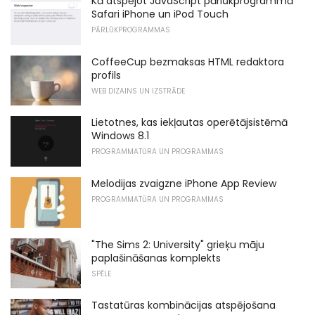
Kā atspējot JavaScript pārlūkprogrammā
Safari iPhone un iPod Touch
PĀRLŪKPROGRAMMAS
CoffeeCup bezmaksas HTML redaktora
profils
WEB DIZAINS UN IZSTRĀDE
Lietotnes, kas iekļautas operētājsistēmā
Windows 8.1
PROGRAMMATŪRA UN PROGRAMMAS
Melodijas zvaigzne iPhone App Review
PROGRAMMATŪRA UN PROGRAMMAS
"The Sims 2: University" grieķu māju
paplašināšanas komplekts
SPĒLE
Tastatūras kombinācijas atspējošana