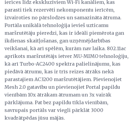
ierīces līdz ekskluzīviem Wi-Fi kanāliem, kas
parasti tiek rezervēti nekomponentu ierīcēm,
izvairoties no pārslodzes un samazināta ātruma.
Portāla unikālā tehnoloģija ievieš uzticamu
maršrutētāju pieredzi, kas ir ideāli piemērota gan
ikdienas skaitļošanas, gan uzņēmējdarbības
veikšanai, kā arī spēlēm, kurām nav laika. 802.11ac
aprīkots maršrutētājs ietver MU-MIMO tehnoloģiju,
kā arī Turbo-AC2400 spektra palielinājumu, kas
piedāvā ātrumu, kas ir trīs reizes ātrāks nekā
parastajiem AC3200 maršrutētājiem. Pievienojiet
Mesh 2.0 gatavību un pievienojiet Portal papildu
vienībām 10x ātrākam ātrumam un 3x vairāk
pārklājuma. Pat bez papildu tīkla vienībām,
savrupais portāls var viegli pārklāt 3000
kvadrātpēdas jūsu mājās.