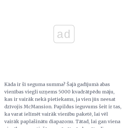
ad
Kāda ir šī seguma summa? Šajā gadījumā abas
vienības viegli uzņems 5000 kvadrātpēdu māju,
kas ir vairāk nekā pietiekams, ja vien jūs neesat
dzīvojis McMansion. Papildus ieguvums šeit ir tas,
ka varat ielīmēt vairāk vienību paketē, lai vēl
vairāk paplašinātu diapazonu. Tātad, lai gan viena