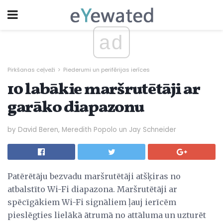
ad
Pirkšanas ceļveži
Piederumi un perifērijas ierīces
10 labākie maršrutētāji ar
garāko diapazonu
by David Beren, Meredith Popolo un Jay Schneider
Patērētāju bezvadu maršrutētāji atšķiras no
atbalstīto Wi-Fi diapazona. Maršrutētāji ar
spēcīgākiem Wi-Fi signāliem ļauj ierīcēm
pieslēgties lielākā ātrumā no attāluma un uzturēt