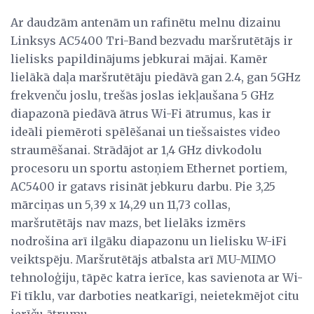
Ar daudzām antenām un rafinētu melnu dizainu
Linksys AC5400 Tri-Band bezvadu maršrutētājs ir
lielisks papildinājums jebkurai mājai. Kamēr
lielākā daļa maršrutētāju piedāvā gan 2.4, gan 5GHz
frekvenču joslu, trešās joslas iekļaušana 5 GHz
diapazonā piedāvā ātrus Wi-Fi ātrumus, kas ir
ideāli piemēroti spēlēšanai un tiešsaistes video
straumēšanai. Strādājot ar 1,4 GHz divkodolu
procesoru un sportu astoņiem Ethernet portiem,
AC5400 ir gatavs risināt jebkuru darbu. Pie 3,25
mārciņas un 5,39 x 14,29 un 11,73 collas,
maršrutētājs nav mazs, bet lielāks izmērs
nodrošina arī ilgāku diapazonu un lielisku W-iFi
veiktspēju. Maršrutētājs atbalsta arī MU-MIMO
tehnoloģiju, tāpēc katra ierīce, kas savienota ar Wi-
Fi tīklu, var darboties neatkarīgi, neietekmējot citu
ierīču ātrumu.