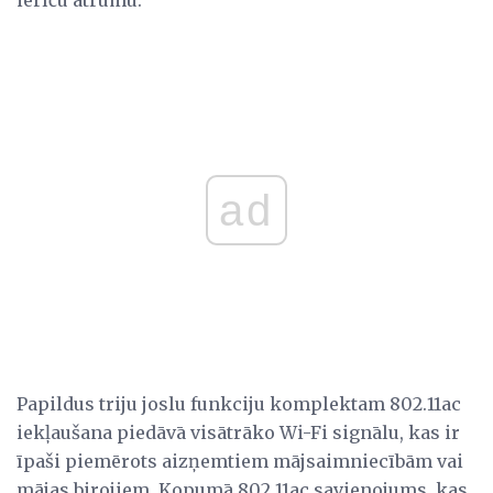
ad
Papildus triju joslu funkciju komplektam 802.11ac
iekļaušana piedāvā visātrāko Wi-Fi signālu, kas ir
īpaši piemērots aizņemtiem mājsaimniecībām vai
mājas birojiem. Kopumā 802.11ac savienojums, kas