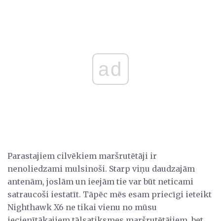
ad
Parastajiem cilvēkiem maršrutētāji ir
nenoliedzami mulsinoši. Starp viņu daudzajām
antenām, joslām un ieejām tie var būt neticami
satraucoši iestatīt. Tāpēc mēs esam priecīgi ieteikt
Nighthawk X6 ne tikai vienu no mūsu
iecienītākajiem tālsatiksmes maršrutētājiem, bet