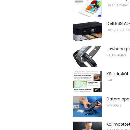
PROGRAMMATŪ
Dell 968 All
PRODUKTU APS
Jawbone pa
VALKĀJAMAS
Kā izdrukāt
IPAD
Datora apar
WINDOWS
Kā importē