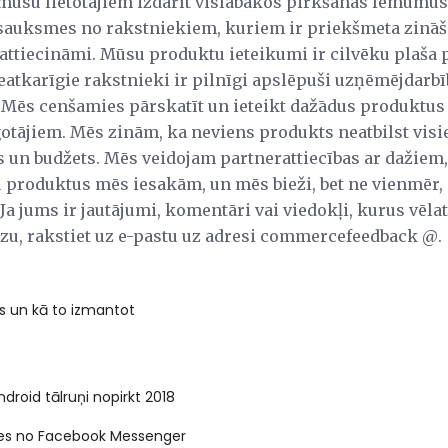
 mūsu lietotājiem izdarīt vislabākos pirkšanas lēmumu
tsauksmes no rakstniekiem, kuriem ir priekšmeta zinā
attiecināmi. Mūsu produktu ieteikumi ir cilvēku plaša p
eatkarīgie rakstnieki ir pilnīgi apslēpuši uzņēmējdarbī
 Mēs cenšamies pārskatīt un ieteikt dažādus produktus
tājiem. Mēs zinām, ka neviens produkts neatbilst vis
es un budžets. Mēs veidojam partnerattiecības ar dažiem
produktus mēs iesakām, un mēs bieži, bet ne vienmēr, 
a jums ir jautājumi, komentāri vai viedokļi, kurus vēla
u, rakstiet uz e-pastu uz adresi commercefeedback @.
Is un kā to izmantot
ndroid tālruņi nopirkt 2018
ties no Facebook Messenger