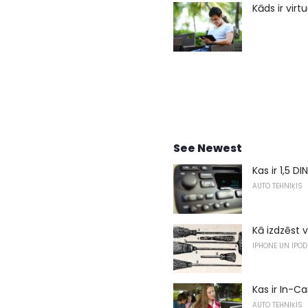
Kāds ir virt
See Newest
Kas ir 1,5 D
AUTO TEHNIĶIS
Kā izdzēst 
IPHONE UN IPOD
Kas ir In-C
AUTO TEHNIĶIS