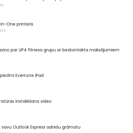
RA
-in-One printeris
KATS
ziņo par UP4 fitnesa grupu ar bezkontakta maksājumiem
 piezīmi Evernote iPad
atūras instalēšana video
t savu Outlook Express adrešu grāmatu