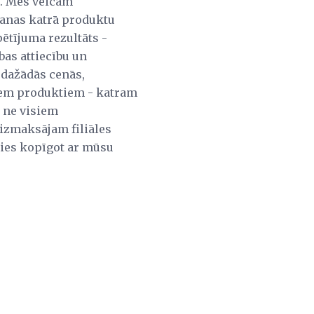
s. Mēs veicam
šanas katrā produktu
ētījuma rezultāts -
bas attiecību un
 dažādās cenās,
iem produktiem - katram
, ne visiem
izmaksājam filiāles
ties kopīgot ar mūsu