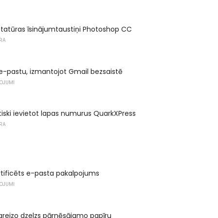
statūras īsinājumtaustiņi Photoshop CC
RA
e-pastu, izmantojot Gmail bezsaistē
ŅOJUMI
ski ievietot lapas numurus QuarkXPress
RA
rtificēts e-pasta pakalpojums
ŅOJUMI
pareizo dzelzs pārnēsājamo papīru