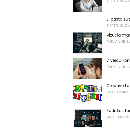
E-PASTS UN ZI
E-pasta sūt
E-PASTS UN ZI
Vizuālā mār
TĪMEKĻA VIETNE
7 veidu kon
TĪMEKĻA VIETNE
Creative Le
PROGRAMMATŪ
Kodi: kas ta
MĀJAS KINOZĀL