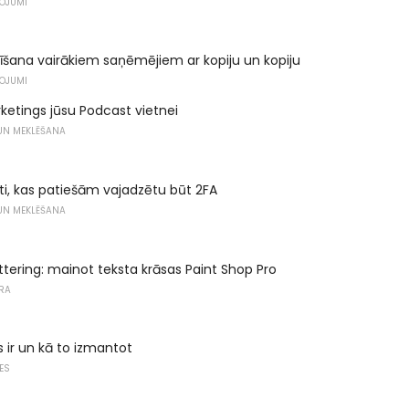
ŅOJUMI
īšana vairākiem saņēmējiem ar kopiju un kopiju
ŅOJUMI
ketings jūsu Podcast vietnei
 UN MEKLĒŠANA
ti, kas patiešām vajadzētu būt 2FA
 UN MEKLĒŠANA
ttering: mainot teksta krāsas Paint Shop Pro
RA
s ir un kā to izmantot
ES