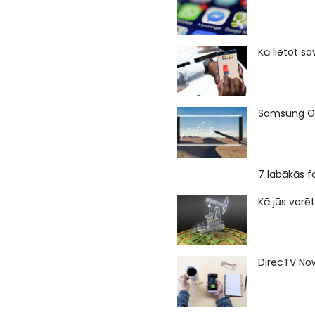
Kā lietot s
Samsung Gal
7 labākās f
Kā jūs varē
DirecTV Now