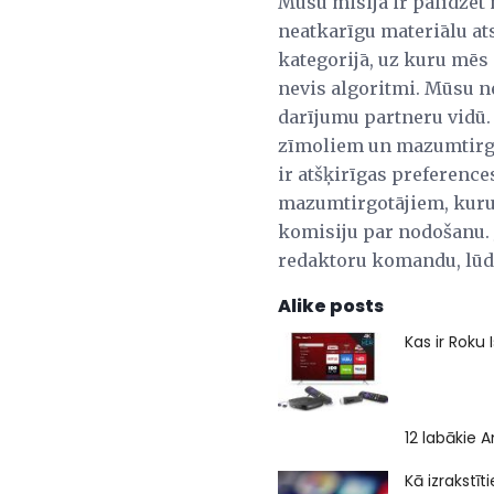
Mūsu misija ir palīdzēt
neatkarīgu materiālu a
kategorijā, uz kuru mēs 
nevis algoritmi. Mūsu n
darījumu partneru vidū.
zīmoliem un mazumtirgo
ir atšķirīgas preferenc
mazumtirgotājiem, kuru 
komisiju par nodošanu. J
redaktoru komandu, lūdz
Alike posts
Kas ir Roku 
12 labākie A
Kā izrakstī