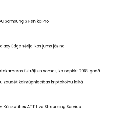
avu Samsung S Pen kā Pro
axy Edge sērija: kas jums jāzina
otokameras futrāļi un somas, ko nopirkt 2018. gadā
tu zaudēt kalnrūpniecības kriptokoīnu laikā
: Kā skatīties ATT Live Streaming Service