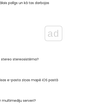
uālais palīgs un kā tas darbojas
ad
IN stereo stereosistēma?
visas e-pasta ziņas mapē iOS pastā
ar multimediju serveri?