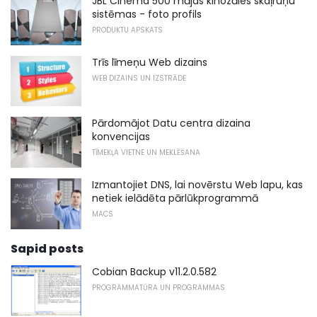
JBL Cinema 500 mājas kinozāles skaļruņu
sistēmas - foto profils
PRODUKTU APSKATS
Trīs līmeņu Web dizains
WEB DIZAINS UN IZSTRĀDE
Pārdomājot Datu centra dizaina
konvencijas
TĪMEKĻA VIETNE UN MEKLĒŠANA
Izmantojiet DNS, lai novērstu Web lapu, kas
netiek ielādēta pārlūkprogrammā
MACS
Sapid posts
Cobian Backup v11.2.0.582
PROGRAMMATŪRA UN PROGRAMMAS