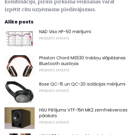
kombināciju, pirms pirkuma veikšanas varat
izpētīt citu uzņēmumu piedāvājumus.
Alike posts
NAD Viso HP-50 mērījumi
PRODUKTU APSKATS
Phiaton Chord MS530 trokšņu slāpēšanas
Bluetooth austiņas
PRODUKTU APSKATS
Bose QC-15 un QC-20 izolācijas mērījumi
PRODUKTU APSKATS
HSU Pētījums VTF-15H MK2 zemfrekvences
pārskats
PRODUKTU APSKATS