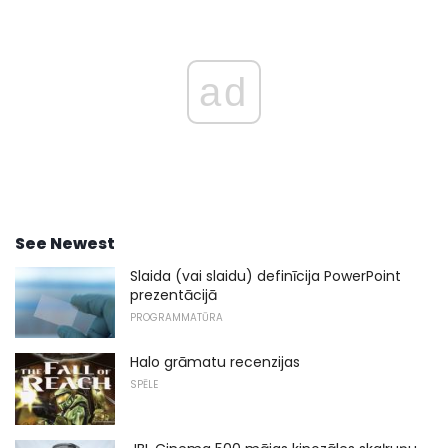
ad
See Newest
Slaida (vai slaidu) definīcija PowerPoint
prezentācijā
PROGRAMMATŪRA
Halo grāmatu recenzijas
SPĒLE