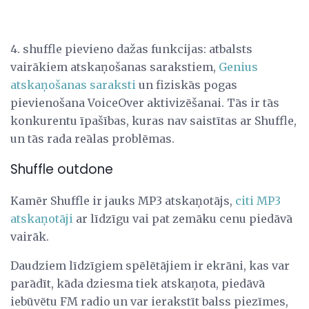
4. shuffle pievieno dažas funkcijas: atbalsts
vairākiem atskaņošanas sarakstiem,
Genius
atskaņošanas saraksti
un fiziskās pogas
pievienošana VoiceOver aktivizēšanai. Tās ir tās
konkurentu īpašības, kuras nav saistītas ar Shuffle,
un tās rada reālas problēmas.
Shuffle outdone
Kamēr Shuffle ir jauks MP3 atskaņotājs,
citi MP3
atskaņotāji
ar līdzīgu vai pat zemāku cenu piedāvā
vairāk.
Daudziem līdzīgiem spēlētājiem ir ekrāni, kas var
parādīt, kāda dziesma tiek atskaņota, piedāvā
iebūvētu FM radio un var ierakstīt balss piezīmes,