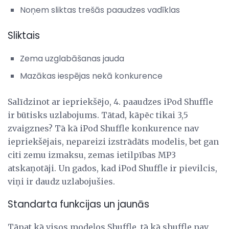
Noņem sliktas trešās paaudzes vadīklas
Sliktais
Zema uzglabāšanas jauda
Mazākas iespējas nekā konkurence
Salīdzinot ar iepriekšējo, 4. paaudzes iPod Shuffle
ir būtisks uzlabojums. Tātad, kāpēc tikai 3,5
zvaigznes? Tā kā iPod Shuffle konkurence nav
iepriekšējais, nepareizi izstrādāts modelis, bet gan
citi zemu izmaksu, zemas ietilpības MP3
atskaņotāji. Un gados, kad iPod Shuffle ir pievilcis,
viņi ir daudz uzlabojušies.
Standarta funkcijas un jaunās
Tāpat kā visos modeļos Shuffle, tā kā shuffle nav