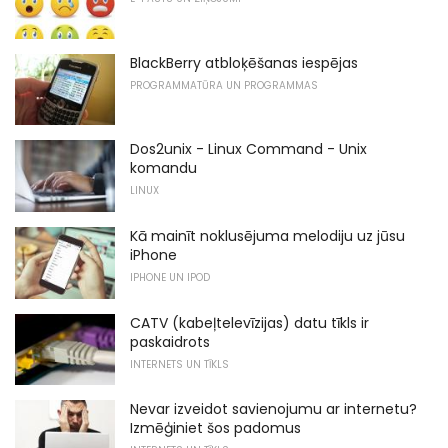
BlackBerry atbloķēšanas iespējas
PROGRAMMATŪRA UN PROGRAMMAS
Dos2unix - Linux Command - Unix
komandu
LINUX
Kā mainīt noklusējuma melodiju uz jūsu
iPhone
IPHONE UN IPOD
CATV (kabeļtelevīzijas) datu tīkls ir
paskaidrots
INTERNETS UN TĪKLS
Nevar izveidot savienojumu ar internetu?
Izmēģiniet šos padomus