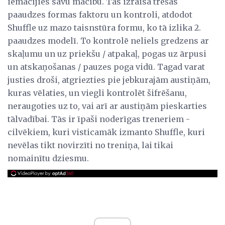
iemācījies savu mācību. Tas izraisa trešās
paaudzes formas faktoru un kontroli, atdodot
Shuffle uz mazo taisnstūra formu, ko tā izlika 2.
paaudzes modelī. To kontrolē neliels gredzens ar
skaļumu un uz priekšu / atpakaļ, pogas uz ārpusi
un atskaņošanas / pauzes poga vidū. Tagad varat
justies droši, atgriezties pie jebkurajām austiņām,
kuras vēlaties, un viegli kontrolēt šifrēšanu,
neraugoties uz to, vai arī ar austiņām pieskarties
tālvadībai. Tās ir īpaši noderīgas treneriem -
cilvēkiem, kuri visticamāk izmanto Shuffle, kuri
nevēlas tikt novirzīti no treniņa, lai tikai
nomainītu dziesmu.