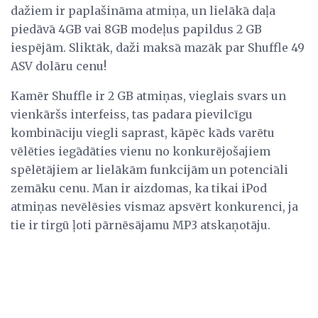
dažiem ir paplašināma atmiņa, un lielākā daļa
piedāvā 4GB vai 8GB modeļus papildus 2 GB
iespējām. Sliktāk, daži maksā mazāk par Shuffle 49
ASV dolāru cenu!
Kamēr Shuffle ir 2 GB atmiņas, vieglais svars un
vienkāršs interfeiss, tas padara pievilcīgu
kombināciju viegli saprast, kāpēc kāds varētu
vēlēties iegādāties vienu no konkurējošajiem
spēlētājiem ar lielākām funkcijām un potenciāli
zemāku cenu. Man ir aizdomas, ka tikai iPod
atmiņas nevēlēsies vismaz apsvērt konkurenci, ja
tie ir tirgū ļoti pārnēsājamu MP3 atskaņotāju.