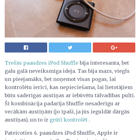
Trešās paaudzes iPod Shuffle
bija interesanta, bet
galu galā neveiksmīga ideja. Tas bija mazs, viegls
un pieejamāks, bet noņemot visas pogas, lai
kontrolētu ierīci, kas nepieciešama, lai lietotājiem
būtu saderīgas austiņas ar iebūvētu tālvadības pulti.
Šī kombinācija padarīja Shuffle nesaderīgu ar
vecākām austiņām (jo īpaši, ja jūs ieguldāt dārgās
austiņas), un to ir
grūti kontrolēt
.
Pateicoties 4. paaudzes iPod Shuffle, Apple ir