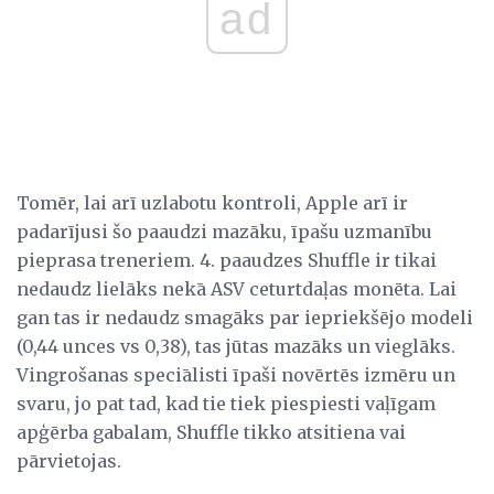
ad
Tomēr, lai arī uzlabotu kontroli, Apple arī ir
padarījusi šo paaudzi mazāku, īpašu uzmanību
pieprasa treneriem. 4. paaudzes Shuffle ir tikai
nedaudz lielāks nekā ASV ceturtdaļas monēta. Lai
gan tas ir nedaudz smagāks par iepriekšējo modeli
(0,44 unces vs 0,38), tas jūtas mazāks un vieglāks.
Vingrošanas speciālisti īpaši novērtēs izmēru un
svaru, jo pat tad, kad tie tiek piespiesti vaļīgam
apģērba gabalam, Shuffle tikko atsitiena vai
pārvietojas.