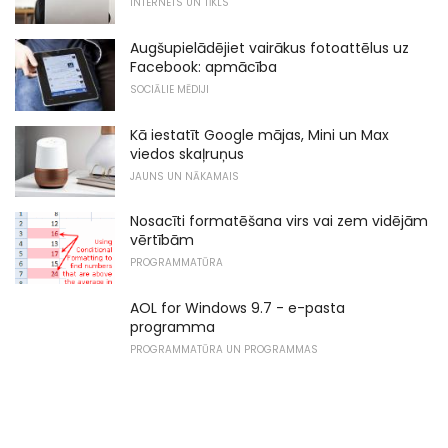
INTERNETS UN TĪKLS
Augšupielādējiet vairākus fotoattēlus uz
Facebook: apmācība
SOCIĀLIE MĒDIJI
Kā iestatīt Google mājas, Mini un Max
viedos skaļruņus
JAUNS UN NĀKAMAIS
Nosacīti formatēšana virs vai zem vidējām
vērtībām
PROGRAMMATŪRA
AOL for Windows 9.7 - e-pasta
programma
PROGRAMMATŪRA UN PROGRAMMAS