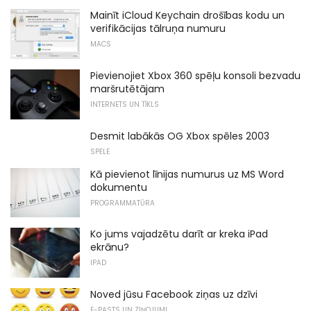
Mainīt iCloud Keychain drošības kodu un
verifikācijas tālruņa numuru
MACS
Pievienojiet Xbox 360 spēļu konsoli bezvadu
maršrutētājam
INTERNETS UN TĪKLS
Desmit labākās OG Xbox spēles 2003
SPĒLE
Kā pievienot līnijas numurus uz MS Word
dokumentu
PROGRAMMATŪRA
Ko jums vajadzētu darīt ar kreka iPad
ekrānu?
IPAD
Noved jūsu Facebook ziņas uz dzīvi
E-PASTS UN ZIŅOJUMI