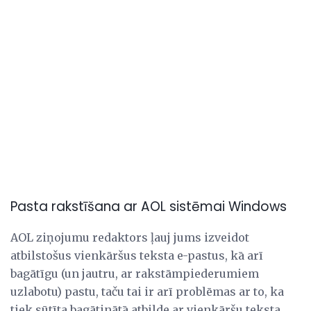
Pasta rakstīšana ar AOL sistēmai Windows
AOL ziņojumu redaktors ļauj jums izveidot
atbilstošus vienkāršus teksta e-pastus, kā arī
bagātīgu (un jautru, ar rakstāmpiederumiem
uzlabotu) pastu, taču tai ir arī problēmas ar to, ka
tiek sūtīta bagātinātā atbilde ar vienkāršu teksta