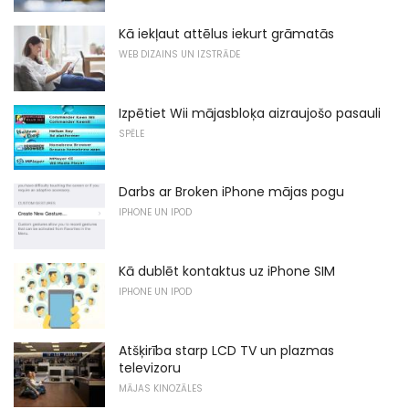
Kā iekļaut attēlus iekurt grāmatās
WEB DIZAINS UN IZSTRĀDE
Izpētiet Wii mājasbloķa aizraujošo pasauli
SPĒLE
Darbs ar Broken iPhone mājas pogu
IPHONE UN IPOD
Kā dublēt kontaktus uz iPhone SIM
IPHONE UN IPOD
Atšķirība starp LCD TV un plazmas
televizoru
MĀJAS KINOZĀLES