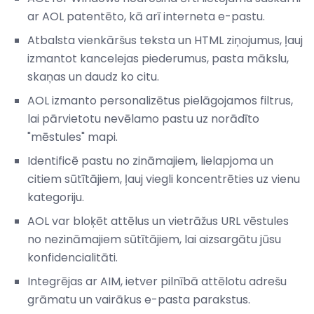
ar AOL patentēto, kā arī interneta e-pastu.
Atbalsta vienkāršus teksta un HTML ziņojumus, ļauj
izmantot kancelejas piederumus, pasta mākslu,
skaņas un daudz ko citu.
AOL izmanto personalizētus pielāgojamos filtrus,
lai pārvietotu nevēlamo pastu uz norādīto
"mēstules" mapi.
Identificē pastu no zināmajiem, lielapjoma un
citiem sūtītājiem, ļauj viegli koncentrēties uz vienu
kategoriju.
AOL var bloķēt attēlus un vietrāžus URL vēstules
no nezināmajiem sūtītājiem, lai aizsargātu jūsu
konfidencialitāti.
Integrējas ar AIM, ietver pilnībā attēlotu adrešu
grāmatu un vairākus e-pasta parakstus.