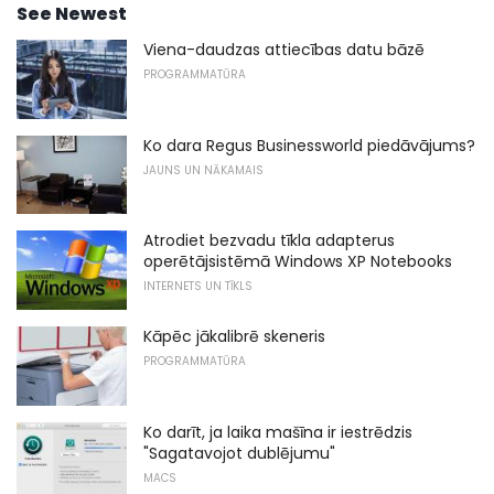
See Newest
Viena-daudzas attiecības datu bāzē
PROGRAMMATŪRA
Ko dara Regus Businessworld piedāvājums?
JAUNS UN NĀKAMAIS
Atrodiet bezvadu tīkla adapterus
operētājsistēmā Windows XP Notebooks
INTERNETS UN TĪKLS
Kāpēc jākalibrē skeneris
PROGRAMMATŪRA
Ko darīt, ja laika mašīna ir iestrēdzis
"Sagatavojot dublējumu"
MACS