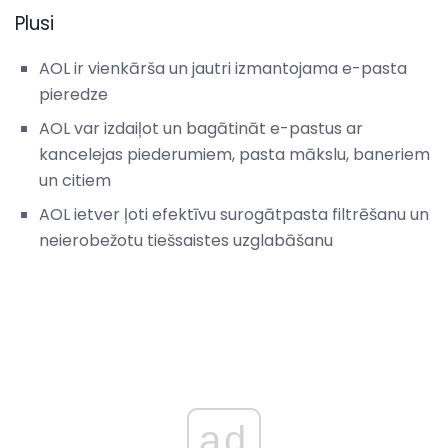
Plusi
AOL ir vienkārša un jautri izmantojama e-pasta
pieredze
AOL var izdaiļot un bagātināt e-pastus ar
kancelejas piederumiem, pasta mākslu, baneriem
un citiem
AOL ietver ļoti efektīvu surogātpasta filtrēšanu un
neierobežotu tiešsaistes uzglabāšanu
ad