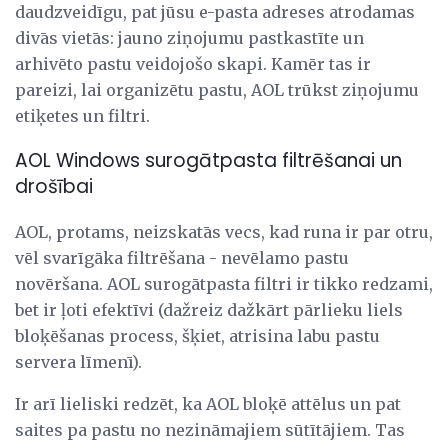
daudzveidīgu, pat jūsu e-pasta adreses atrodamas
divās vietās: jauno ziņojumu pastkastīte un
arhivēto pastu veidojošo skapi. Kamēr tas ir
pareizi, lai organizētu pastu, AOL trūkst ziņojumu
etiķetes un filtri.
AOL Windows surogātpasta filtrēšanai un
drošībai
AOL, protams, neizskatās vecs, kad runa ir par otru,
vēl svarīgāka filtrēšana - nevēlamo pastu
novēršana. AOL surogātpasta filtri ir tikko redzami,
bet ir ļoti efektīvi (dažreiz dažkārt pārlieku liels
bloķēšanas process, šķiet, atrisina labu pastu
servera līmenī).
Ir arī lieliski redzēt, ka AOL bloķē attēlus un pat
saites pa pastu no nezināmajiem sūtītājiem. Tas