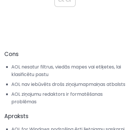
Cons
AOL nesatur filtrus, viedās mapes vai etiķetes, lai
klasificētu pastu
AOL nav iebūvēts drošs ziņojumapmaiņas atbalsts
AOL ziņojumu redaktors ir formatēšanas
problēmas
Apraksts
AOL for Windows nodrošina ērti lietojamu saskarni