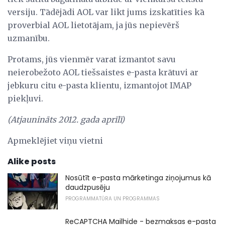
versiju. Tādējādi AOL var likt jums izskatīties kā
proverbial AOL lietotājam, ja jūs nepievērš
uzmanību.
Protams, jūs vienmēr varat izmantot savu
neierobežoto AOL tiešsaistes e-pasta krātuvi ar
jebkuru citu e-pasta klientu, izmantojot IMAP
piekļuvi.
(Atjaunināts 2012. gada aprīlī)
Apmeklējiet viņu vietni
Alike posts
Nosūtīt e-pasta mārketinga ziņojumus kā
daudzpusēju
PROGRAMMATŪRA UN PROGRAMMAS
ReCAPTCHA Mailhide - bezmaksas e-pasta