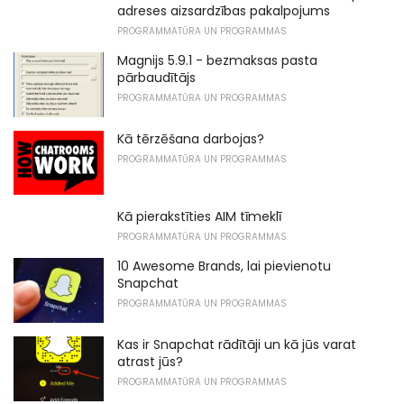
adreses aizsardzības pakalpojums
PROGRAMMATŪRA UN PROGRAMMAS
Magnijs 5.9.1 - bezmaksas pasta
pārbaudītājs
PROGRAMMATŪRA UN PROGRAMMAS
Kā tērzēšana darbojas?
PROGRAMMATŪRA UN PROGRAMMAS
Kā pierakstīties AIM tīmeklī
PROGRAMMATŪRA UN PROGRAMMAS
10 Awesome Brands, lai pievienotu
Snapchat
PROGRAMMATŪRA UN PROGRAMMAS
Kas ir Snapchat rādītāji un kā jūs varat
atrast jūs?
PROGRAMMATŪRA UN PROGRAMMAS