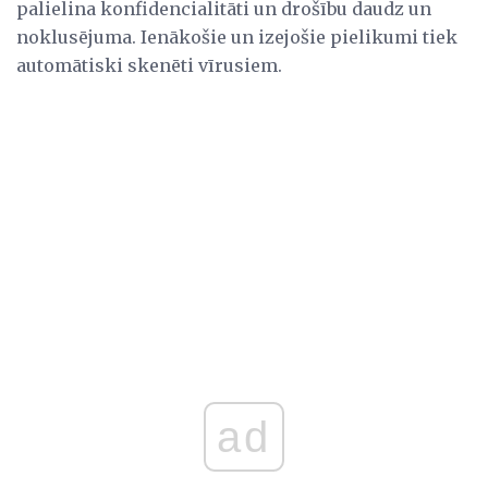
palielina konfidencialitāti un drošību daudz un
noklusējuma. Ienākošie un izejošie pielikumi tiek
automātiski skenēti vīrusiem.
ad