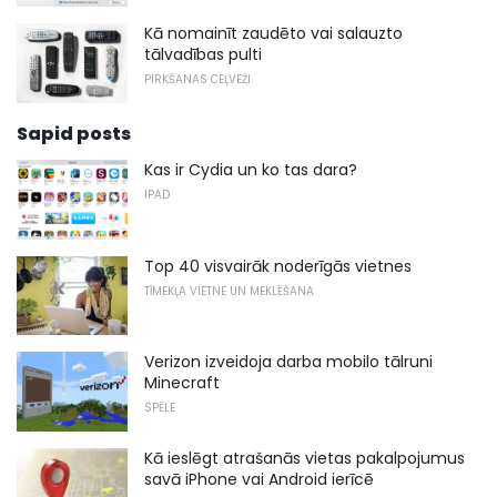
Kā nomainīt zaudēto vai salauzto
tālvadības pulti
PIRKŠANAS CEĻVEŽI
Sapid posts
Kas ir Cydia un ko tas dara?
IPAD
Top 40 visvairāk noderīgās vietnes
TĪMEKĻA VIETNE UN MEKLĒŠANA
Verizon izveidoja darba mobilo tālruni
Minecraft
SPĒLE
Kā ieslēgt atrašanās vietas pakalpojumus
savā iPhone vai Android ierīcē