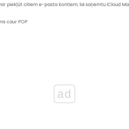
var piekļūt citiem e-pasta kontiem; lai saņemtu iCloud Mail
ams caur POP
ad