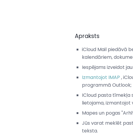
Apraksts
iCloud Mail piedāvā b
kalendāriem, dokument
Iespējams izveidot jau
Izmantojot IMAP
, iCl
programmā Outlook; Pr
ICloud pasta tīmekļa 
lietojama, izmantojot
Mapes un pogas "Arhīvs
Jūs varat meklēt past
teksta.