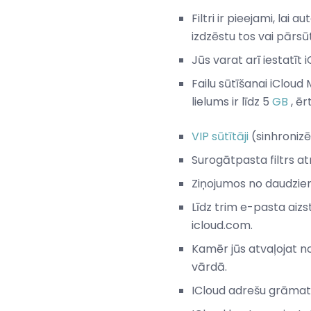
Filtri ir pieejami, la
izdzēstu tos vai pārsū
Jūs varat arī iestatīt 
Failu sūtīšanai iCloud
lielums ir līdz 5
GB
, ēr
VIP sūtītāji
(sinhronizē
Surogātpasta filtrs at
Ziņojumos no daudziem
Līdz trim e-pasta aizs
icloud.com.
Kamēr jūs atvaļojat n
vārdā.
ICloud adrešu grāmata