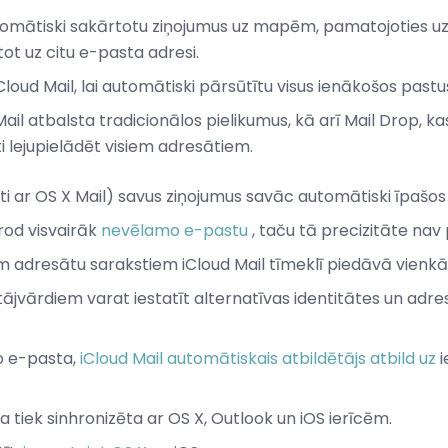
i automātiski sakārtotu ziņojumus uz mapēm, pamatojoties uz
tot uz citu e-pasta adresi.
iCloud Mail, lai automātiski pārsūtītu visus ienākošos pastu
 Mail atbalsta tradicionālos pielikumus, kā arī Mail Drop, k
ti lejupielādēt visiem adresātiem.
ti ar OS X Mail) savus ziņojumus savāc automātiski īpašos
rod visvairāk
nevēlamo e-pastu
, taču tā precizitāte nav
 adresātu sarakstiem iCloud Mail tīmeklī piedāvā vienk
tājvārdiem varat iestatīt alternatīvas identitātes un adre
o e-pasta,
iCloud Mail automātiskais atbildētājs atbild uz
i
 tiek sinhronizēta ar OS X, Outlook un iOS ierīcēm.