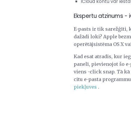
ICloud kontu var iesta
Ekspertu atzinums - 
E-pasts ir tik sarežģīti,
dažādi loki? Apple bezm
operētājsistēma OS X vai 
Kad esat atradis, kur ie
panelī, pievienojot šo 
viens -click snap. Tā kā 
citu e-pasta programmu u
piekļuves
.