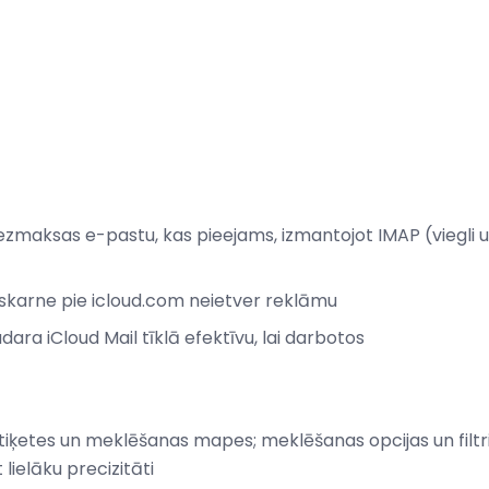
ezmaksas e-pastu, kas pieejams, izmantojot IMAP (viegli 
askarne pie icloud.com neietver reklāmu
ara iCloud Mail tīklā efektīvu, lai darbotos
etiķetes un meklēšanas mapes; meklēšanas opcijas un filt
 lielāku precizitāti