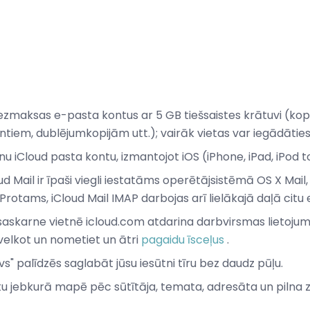
ezmaksas e-pasta kontus ar 5 GB tiešsaistes krātuvi (kop
iem, dublējumkopijām utt.); vairāk vietas var iegādāties
nu iCloud pasta kontu, izmantojot iOS (iPhone, iPad, iPod 
oud Mail ir īpaši viegli iestatāms operētājsistēmā OS X Mail
otams, iCloud Mail IMAP darbojas arī lielākajā daļā cit
saskarne vietnē icloud.com atdarina darbvirsmas lietojum
 velkot un nometiet un ātri
pagaidu īsceļus
.
" palīdzēs saglabāt jūsu iesūtni tīru bez daudz pūļu.
u jebkurā mapē pēc sūtītāja, temata, adresāta un pilna 