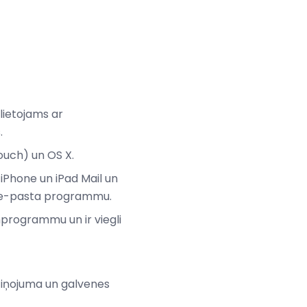
lietojams ar
.
touch) un OS X.
, iPhone un iPad Mail un
u e-pasta programmu.
programmu un ir viegli
ziņojuma un galvenes