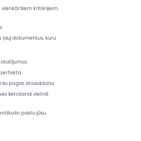
 vienkāršiem kritērijiem,
s.
as ļauj dokumentus, kuru
 skatījumos.
 perfekta.
āršu pogas atsaukšanu.
ses lietošanai vietnē
enākošo pastu jūsu