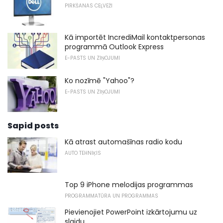
PIRKŠANAS CEĻVEŽI
Kā importēt IncrediMail kontaktpersonas
programmā Outlook Express
E-PASTS UN ZIŅOJUMI
Ko nozīmē "Yahoo"?
E-PASTS UN ZIŅOJUMI
Sapid posts
Kā atrast automašīnas radio kodu
AUTO TEHNIĶIS
Top 9 iPhone melodijas programmas
PROGRAMMATŪRA UN PROGRAMMAS
Pievienojiet PowerPoint izkārtojumu uz
slaidu