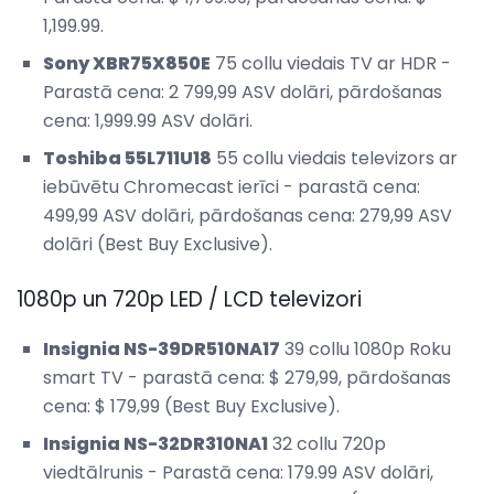
1,199.99.
Sony XBR75X850E
75 collu viedais TV ar HDR -
Parastā cena: 2 799,99 ASV dolāri, pārdošanas
cena: 1,999.99 ASV dolāri.
Toshiba 55L711U18
55 collu viedais televizors ar
iebūvētu Chromecast ierīci - parastā cena:
499,99 ASV dolāri, pārdošanas cena: 279,99 ASV
dolāri (Best Buy Exclusive).
1080p un 720p LED / LCD televizori
Insignia NS-39DR510NA17
39 collu 1080p Roku
smart TV - parastā cena: $ 279,99, pārdošanas
cena: $ 179,99 (Best Buy Exclusive).
Insignia NS-32DR310NA1
32 collu 720p
viedtālrunis - Parastā cena: 179.99 ASV dolāri,