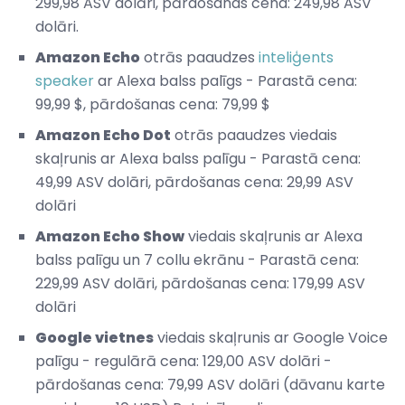
299,98 ASV dolāri, pārdošanas cena: 249,98 ASV
dolāri.
Amazon Echo
otrās paaudzes
inteliģents
speaker
ar Alexa balss palīgs - Parastā cena:
99,99 $, pārdošanas cena: 79,99 $
Amazon Echo Dot
otrās paaudzes viedais
skaļrunis ar Alexa balss palīgu - Parastā cena:
49,99 ASV dolāri, pārdošanas cena: 29,99 ASV
dolāri
Amazon Echo Show
viedais skaļrunis ar Alexa
balss palīgu un 7 collu ekrānu - Parastā cena:
229,99 ASV dolāri, pārdošanas cena: 179,99 ASV
dolāri
Google vietnes
viedais skaļrunis ar Google Voice
palīgu - regulārā cena: 129,00 ASV dolāri -
pārdošanas cena: 79,99 ASV dolāri (dāvanu karte