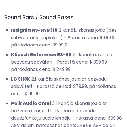
Sound Bars / Sound Bases
Insignia NS-HSB318
2 kanālu skaņas josla (bez
subwoofer komplekta) - Parastā cena: 99,99 $,
pārdošanas cena: 39,99 $.
Klipsch Reference RS-B6
2.1 kanālu skaņa ar
bezvadu sabvūferi - Parastā cena: $ 399.99,
pārdošanas cena: $ 249.99.
LG SH3K
2.1 kanāla skaņas josla ar bezvadu
sabvūferi - Parastā cena: $ 279.99, pārdošanas
cena: $ 119.99.
Polk Audio Omni
3.1 kanāla skaņas josla ar
bezvadu skaņas frekvenci un bezvadu
daudzfunkciju audio iespēju - Parastā cena: 699,98
ASV dolāri, pārdošanas cena: 349,98 ASV dolāri.