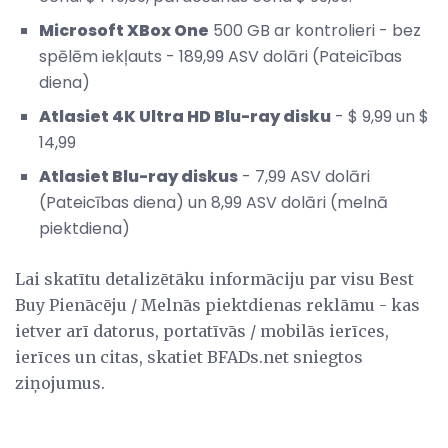
Microsoft XBox One
500 GB ar kontrolieri - bez
spēlēm iekļauts - 189,99 ASV dolāri (Pateicības
diena)
Atlasiet 4K Ultra HD Blu-ray disku
- $ 9,99 un $
14,99
Atlasiet Blu-ray diskus
- 7,99 ASV dolāri
(Pateicības diena) un 8,99 ASV dolāri (melnā
piektdiena)
Lai skatītu detalizētāku informāciju par visu Best
Buy Pienācēju / Melnās piektdienas reklāmu - kas
ietver arī datorus, portatīvās / mobilās ierīces,
ierīces un citas, skatiet BFADs.net sniegtos
ziņojumus.