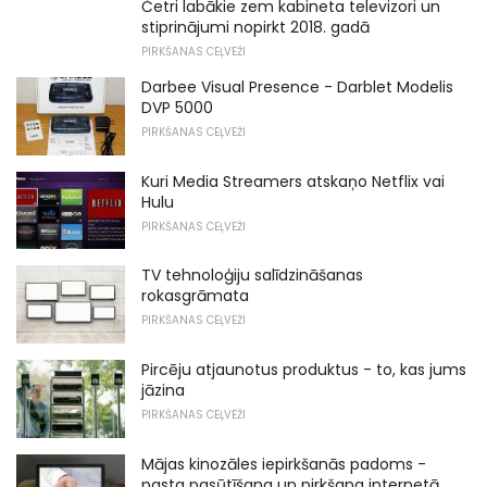
Četri labākie zem kabineta televizori un
stiprinājumi nopirkt 2018. gadā
PIRKŠANAS CEĻVEŽI
Darbee Visual Presence - Darblet Modelis
DVP 5000
PIRKŠANAS CEĻVEŽI
Kuri Media Streamers atskaņo Netflix vai
Hulu
PIRKŠANAS CEĻVEŽI
TV tehnoloģiju salīdzināšanas
rokasgrāmata
PIRKŠANAS CEĻVEŽI
Pircēju atjaunotus produktus - to, kas jums
jāzina
PIRKŠANAS CEĻVEŽI
Mājas kinozāles iepirkšanās padoms -
pasta pasūtīšana un pirkšana internetā