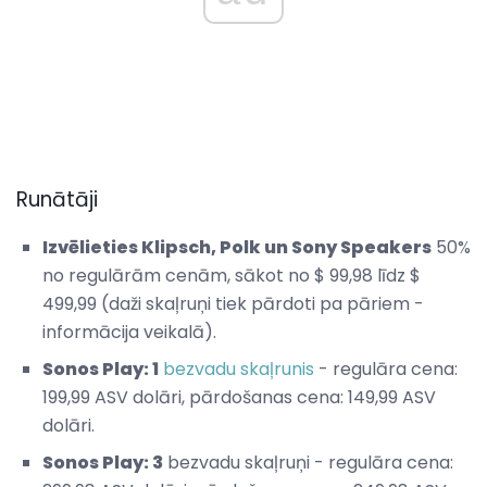
Runātāji
Izvēlieties Klipsch, Polk un Sony Speakers
50%
no regulārām cenām, sākot no $ 99,98 līdz $
499,99 (daži skaļruņi tiek pārdoti pa pāriem -
informācija veikalā).
Sonos Play: 1
bezvadu skaļrunis
- regulāra cena:
199,99 ASV dolāri, pārdošanas cena: 149,99 ASV
dolāri.
Sonos Play: 3
bezvadu skaļruņi - regulāra cena: