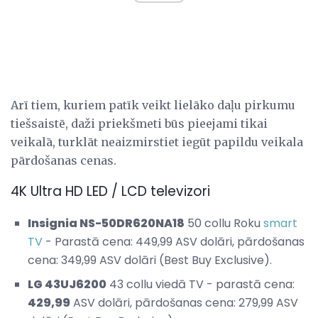
Arī tiem, kuriem patīk veikt lielāko daļu pirkumu
tiešsaistē, daži priekšmeti būs pieejami tikai
veikalā, turklāt neaizmirstiet iegūt papildu veikala
pārdošanas cenas.
4K Ultra HD LED / LCD televizori
Insignia NS-50DR620NA18
50 collu Roku
smart
TV
- Parastā cena: 449,99 ASV dolāri, pārdošanas
cena: 349,99 ASV dolāri (Best Buy Exclusive).
LG 43UJ6200
43 collu viedā TV - parastā cena:
429,99
ASV dolāri, pārdošanas cena: 279,99 ASV