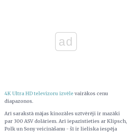
ad
4K Ultra HD televizoru izvēle
vairākos cenu
diapazonos.
Arī sarakstā mājas kinozāles uztvērēji ir mazāki
par 300 ASV dolāriem. Arī iepazīstieties ar Klipsch,
Polk un Sony veicināšanu - šī ir lieliska iespēja