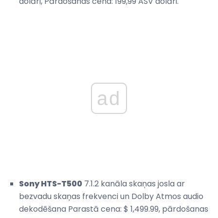
dolāri, Pārdošanas cena: 199,99 ASV dolāri.
ad
Sony HTS-T500
7.1.2 kanāla skaņas josla ar
bezvadu skaņas frekvenci un Dolby Atmos audio
dekodēšana Parastā cena: $ 1,499.99, pārdošanas