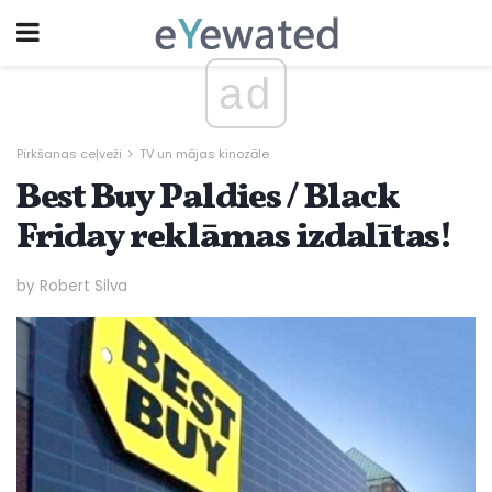
ad
Pirkšanas ceļveži
TV un mājas kinozāle
Best Buy Paldies / Black
Friday reklāmas izdalītas!
by Robert Silva