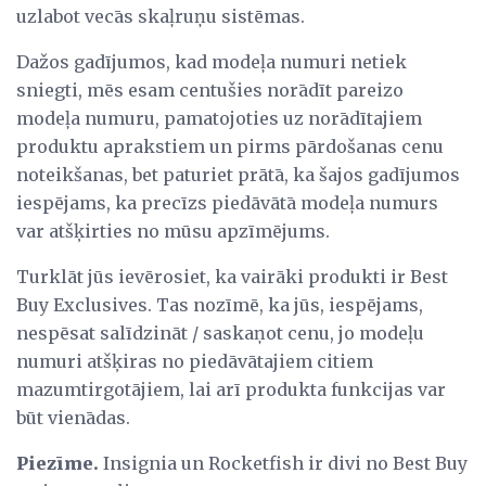
uzlabot vecās skaļruņu sistēmas.
Dažos gadījumos, kad modeļa numuri netiek
sniegti, mēs esam centušies norādīt pareizo
modeļa numuru, pamatojoties uz norādītajiem
produktu aprakstiem un pirms pārdošanas cenu
noteikšanas, bet paturiet prātā, ka šajos gadījumos
iespējams, ka precīzs piedāvātā modeļa numurs
var atšķirties no mūsu apzīmējums.
Turklāt jūs ievērosiet, ka vairāki produkti ir Best
Buy Exclusives. Tas nozīmē, ka jūs, iespējams,
nespēsat salīdzināt / saskaņot cenu, jo modeļu
numuri atšķiras no piedāvātajiem citiem
mazumtirgotājiem, lai arī produkta funkcijas var
būt vienādas.
Piezīme.
Insignia un Rocketfish ir divi no Best Buy