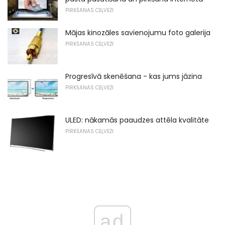
PIRKŠANAS CEĻVEŽI
Mājas kinozāles savienojumu foto galerija
PIRKŠANAS CEĻVEŽI
Progresīvā skenēšana - kas jums jāzina
PIRKŠANAS CEĻVEŽI
ULED: nākamās paaudzes attēla kvalitāte
PIRKŠANAS CEĻVEŽI
ad