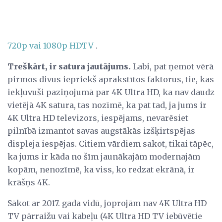
720p vai 1080p HDTV
.
Treškārt, ir satura jautājums.
Labi, pat ņemot vērā
pirmos divus iepriekš aprakstītos faktorus, tie, kas
iekļuvuši paziņojumā par 4K Ultra HD, ka nav daudz
vietējā 4K satura, tas nozīmē, ka pat tad, ja jums ir
4K Ultra HD televizors, iespējams, nevarēsiet
pilnībā izmantot savas augstākās izšķirtspējas
displeja iespējas. Citiem vārdiem sakot, tikai tāpēc,
ka jums ir kāda no šīm jaunākajām modernajām
kopām, nenozīmē, ka viss, ko redzat ekrānā, ir
krāšņs 4K.
Sākot ar 2017. gada vidū, joprojām nav 4K Ultra HD
TV pārraižu vai kabeļu (4K Ultra HD TV iebūvētie