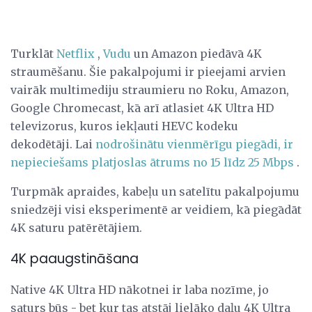
Turklāt
Netflix
,
Vudu
un Amazon piedāvā 4K
straumēšanu. Šie pakalpojumi ir pieejami arvien
vairāk multimediju straumieru no Roku, Amazon,
Google Chromecast, kā arī atlasiet 4K Ultra HD
televizorus, kuros iekļauti HEVC kodeku
dekodētāji. Lai
nodrošinātu vienmērīgu piegādi, ir
nepieciešams platjoslas ātrums no 15 līdz 25 Mbps
.
Turpmāk apraides, kabeļu un satelītu pakalpojumu
sniedzēji visi eksperimentē ar veidiem, kā piegādāt
4K saturu patērētājiem.
4K paaugstināšana
Native 4K Ultra HD nākotnei ir laba nozīme, jo
saturs būs - bet kur tas atstāj lielāko daļu 4K Ultra