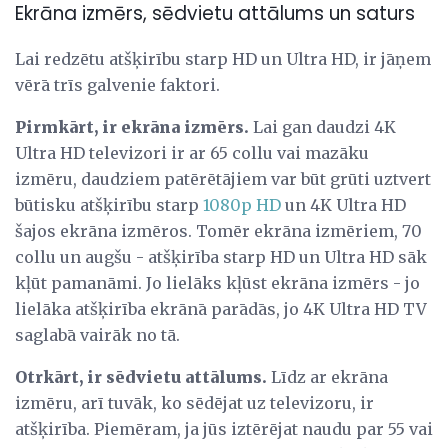
Ekrāna izmērs, sēdvietu attālums un saturs
Lai redzētu atšķirību starp HD un Ultra HD, ir jāņem
vērā trīs galvenie faktori.
Pirmkārt, ir ekrāna izmērs.
Lai gan daudzi 4K
Ultra HD televizori ir ar 65 collu vai mazāku
izmēru, daudziem patērētājiem var būt grūti uztvert
būtisku atšķirību starp
1080p HD
un 4K Ultra HD
šajos ekrāna izmēros. Tomēr ekrāna izmēriem, 70
collu un augšu - atšķirība starp HD un Ultra HD sāk
kļūt pamanāmi. Jo lielāks kļūst ekrāna izmērs - jo
lielāka atšķirība ekrānā parādās, jo 4K Ultra HD TV
saglabā vairāk no tā.
Otrkārt, ir sēdvietu attālums.
Līdz ar ekrāna
izmēru, arī tuvāk, ko sēdējat uz televizoru, ir
atšķirība. Piemēram, ja jūs iztērējat naudu par 55 vai