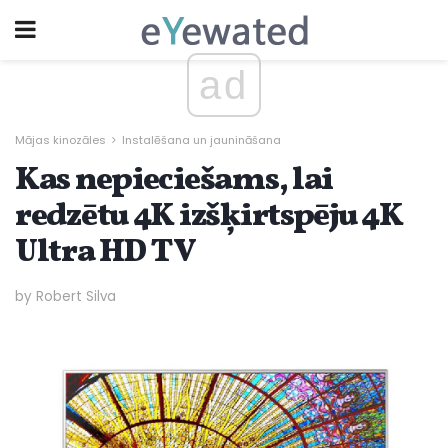
ad
Mājas kinozāles
Instalēšana un jaunināšana
Kas nepieciešams, lai
redzētu 4K izšķirtspēju 4K
Ultra HD TV
by Robert Silva