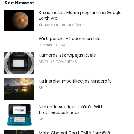
See Newest
Kā apmeklēt Marsu programmā Google
Earth Pro
TĪMEKĻA VIETNE UN MEKLĒŠANA
Wii U pārlūks - Padomi un triki
PRODUKTU APSKATS
Kameras izšķirtspējas izvēle
DIGITĀLĀS FOTOKAMERAS
Kā instalēt modifikācijas Minecraft
SPĒLE
Nintendo septiņas lielākās Wii U
tirdzniecības kļūdas
SPĒLE
Meta Charset Tag HTML5 formātā