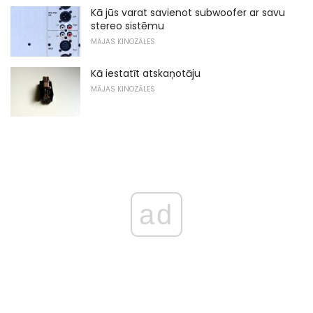
Kā jūs varat savienot subwoofer ar savu
stereo sistēmu
MĀJAS KINOZĀLES
Kā iestatīt atskaņotāju
MĀJAS KINOZĀLES
ad