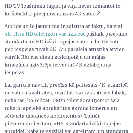
HD TV īpašnieku tagad, ja viņi nevar izmantot to,
ko šobrīd ir pieejams mazais 4K saturs?
Atbilde uz šo jautājumu ir saistīta ar faktu, ka visi
4K Ultra HD televizori var uzlabot
pašlaik pieejamo
standarta un HD izšķirtspējas saturu, lai tie būtu
pēc iespējas tuvāk 4K. Arī paralēlā attīstībā arvien
vairāk Blu-ray disku atskaņotāju un mājas
kinozāles uztvērēju ietver arī 4K uzlabojumu
iespējas.
Lai gan tas nav tik precīzs kā patiesais 4K, atkarībā
no satura kvalitātes, rezultāti var izskatīties labāk,
nekā tas, ko redzat 1080p televizorā (ņemot šajā
rakstā iepriekš aprakstītos ekrāna izmērus un
sēdvietu distances koeficientus). Tomēr
pievērsīsimies tam, VHS, standarta izšķirtspējas
apraidei, kabeļtelevīzijai vai satelītam, un standarta