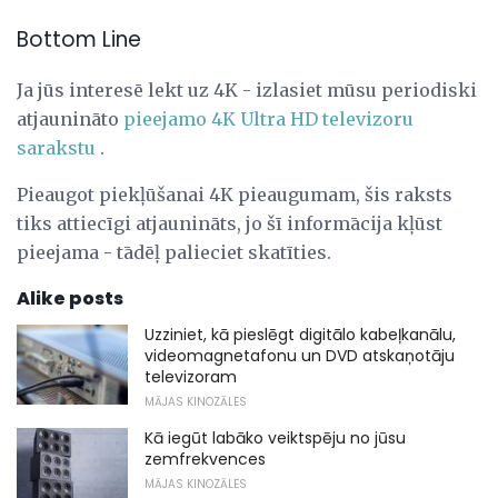
Bottom Line
Ja jūs interesē lekt uz 4K - izlasiet mūsu periodiski
atjaunināto
pieejamo 4K Ultra HD televizoru
sarakstu
.
Pieaugot piekļūšanai 4K pieaugumam, šis raksts
tiks attiecīgi atjaunināts, jo šī informācija kļūst
pieejama - tādēļ palieciet skatīties.
Alike posts
Uzziniet, kā pieslēgt digitālo kabeļkanālu,
videomagnetafonu un DVD atskaņotāju
televizoram
MĀJAS KINOZĀLES
Kā iegūt labāko veiktspēju no jūsu
zemfrekvences
MĀJAS KINOZĀLES