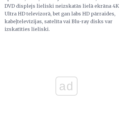
DVD displejs lieliski neizskatās lielā ekrāna 4K
Ultra HD televizorā, bet gan labs HD pārraides,
kabeļtelevīzijas, satelīta vai Blu-ray disks var
izskatīties lieliski.
ad