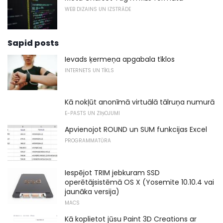
WEB DIZAINS UN IZSTRĀDE
Sapid posts
Ievads ķermeņa apgabala tīklos
INTERNETS UN TĪKLS
Kā nokļūt anonīmā virtuālā tālruņa numurā
E-PASTS UN ZIŅOJUMI
Apvienojot ROUND un SUM funkcijas Excel
PROGRAMMATŪRA
Iespējot TRIM jebkuram SSD
operētājsistēmā OS X (Yosemite 10.10.4 vai
jaunāka versija)
MACS
Kā koplietot jūsu Paint 3D Creations ar