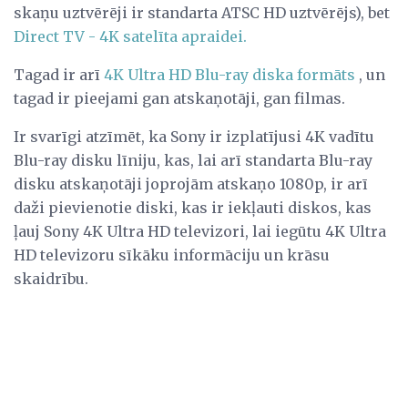
skaņu uztvērēji ir standarta ATSC HD uztvērējs), bet
Direct TV - 4K satelīta apraidei.
Tagad ir arī
4K Ultra HD Blu-ray diska formāts
, un
tagad ir pieejami gan atskaņotāji, gan filmas.
Ir svarīgi atzīmēt, ka Sony ir izplatījusi 4K vadītu
Blu-ray disku līniju, kas, lai arī standarta Blu-ray
disku atskaņotāji joprojām atskaņo 1080p, ir arī
daži pievienotie diski, kas ir iekļauti diskos, kas
ļauj Sony 4K Ultra HD televizori, lai iegūtu 4K Ultra
HD televizoru sīkāku informāciju un krāsu
skaidrību.