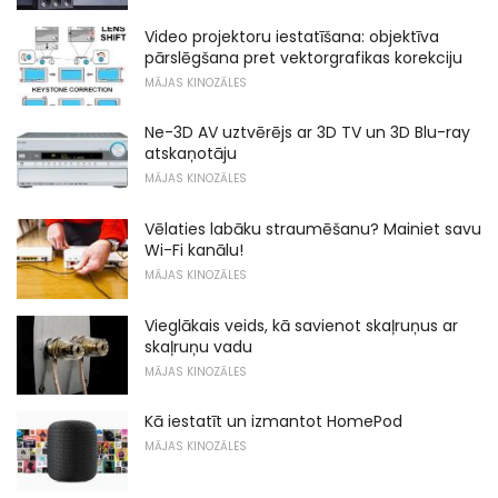
Video projektoru iestatīšana: objektīva
pārslēgšana pret vektorgrafikas korekciju
MĀJAS KINOZĀLES
Ne-3D AV uztvērējs ar 3D TV un 3D Blu-ray
atskaņotāju
MĀJAS KINOZĀLES
Vēlaties labāku straumēšanu? Mainiet savu
Wi-Fi kanālu!
MĀJAS KINOZĀLES
Vieglākais veids, kā savienot skaļruņus ar
skaļruņu vadu
MĀJAS KINOZĀLES
Kā iestatīt un izmantot HomePod
MĀJAS KINOZĀLES