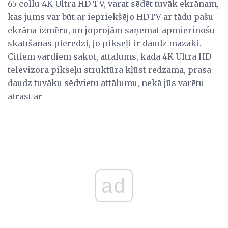
65 collu 4K Ultra HD TV, varat sēdēt tuvāk ekrānam,
kas jums var būt ar iepriekšējo HDTV ar tādu pašu
ekrāna izmēru, un joprojām saņemat apmierinošu
skatīšanās pieredzi, jo pikseļi ir daudz mazāki.
Citiem vārdiem sakot, attālums, kādā 4K Ultra HD
televizora pikseļu struktūra kļūst redzama, prasa
daudz tuvāku sēdvietu attālumu, nekā jūs varētu
atrast ar
ad