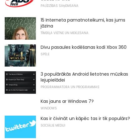
PALĪDZĪBAS SAŅEMŠANA
15 Interneta pamatnoteikumi, kas jums
jāzina
TĪMEKĻA VIETNE UN MEKLĒŠANA
Divu pasaules kodēšanas kodi Xbox 360
SPĒLE
3 populārākās Android lietotnes mūzikas
lejupielādei
PROGRAMMATŪRA UN PROGRAMMAS
Kas jauns ar Windows 7?
WINDOWS
Kas ir čivināt un kāpēc tas ir tik populārs?
SOCIĀLIE MĒDIJI