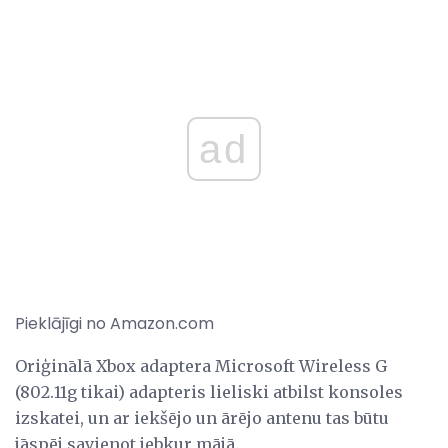
ad
Pieklājīgi no Amazon.com
Oriģinālā Xbox adaptera Microsoft Wireless G
(802.11g tikai) adapteris lieliski atbilst konsoles
izskatei, un ar iekšējo un ārējo antenu tas būtu
jāspēj savienot jebkur mājā.