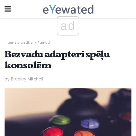
ad
Internets un tīkls
Pamati
Bezvadu adapteri spēļu
konsolēm
by Bradley Mitchell