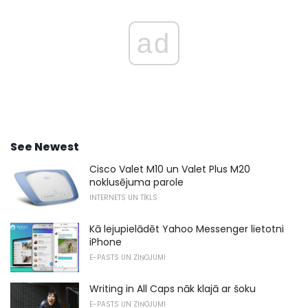
ad
See Newest
Cisco Valet M10 un Valet Plus M20
noklusējuma parole
INTERNETS UN TĪKLS
Kā lejupielādēt Yahoo Messenger lietotni
iPhone
E-PASTS UN ZIŅOJUMI
Writing in All Caps nāk klajā ar šoku
E-PASTS UN ZIŅOJUMI