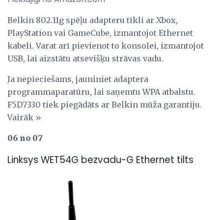
Belkin 802.11g spēļu adapteru tīkli ar Xbox,
PlayStation vai GameCube, izmantojot Ethernet
kabeli. Varat arī pievienot to konsolei, izmantojot
USB, lai aizstātu atsevišķu strāvas vadu.
Ja nepieciešams, jauniniet adaptera
programmaparatūru, lai saņemtu WPA atbalstu.
F5D7330 tiek piegādāts ar Belkin mūža garantiju.
Vairāk »
06 no 07
Linksys WET54G bezvadu-G Ethernet tilts