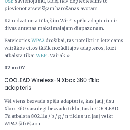
USB
savienojumu, tādēļ nav nepieciešams to
pievienot atsevišķam barošanas avotam.
Kā redzat no attēla, šim Wi-Fi spēļu adapterim ir
divas antenas maksimālajam diapazonam.
Pateicoties
WPA2
drošībai, tas noteikti ir ieteicams
vairākos citos tālāk norādītajos adapteros, kuri
atbalsta tikai
WEP
. Vairāk »
02 no 07
COOLEAD Wireless-N Xbox 360 tīkla
adapteris
Vēl viens bezvadu spēļu adapteris, kas ļauj jūsu
Xbox 360 sasniegt bezvadu tīklu, tas ir COOLEAD.
Tā atbalsta 802.11a / b / g / n tīklus un ļauj veikt
WPA2 šifrēšanu.