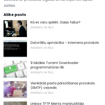
saites.
Alike posts
Kā es varu spēlēt. Daļas failus?
INTERNETS UN TĪKLS
Datortīklu apmācība - interneta protokols
INTERNETS UN TĪKLS
9 labākie Torrent Downloader
programmatūras rīki
INTERNETS UN TĪKLS
Vienkāršā pasta pārsūtīšanas protokola
(SMTP) ceļvedis
INTERNETS UN TĪKLS
Linksys TFTP klients maršrutētāja