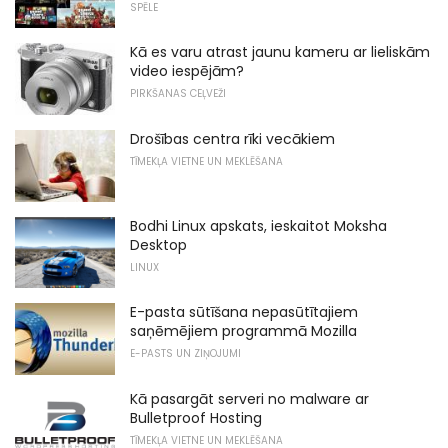
SPĒLE
Kā es varu atrast jaunu kameru ar lieliskām
video iespējām?
PIRKŠANAS CEĻVEŽI
Drošības centra rīki vecākiem
TĪMEKĻA VIETNE UN MEKLĒŠANA
Bodhi Linux apskats, ieskaitot Moksha
Desktop
LINUX
E-pasta sūtīšana nepasūtītajiem
saņēmējiem programmā Mozilla
E-PASTS UN ZIŅOJUMI
Kā pasargāt serveri no malware ar
Bulletproof Hosting
TĪMEKĻA VIETNE UN MEKLĒŠANA