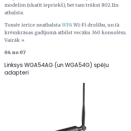
modelim (skatīt iepriekš), bet tam trūkst 802.11n
atbalsta.
Tomēr ierīce neatbalsta
WPA
Wi-Fi drošību, un tā
krēmkrāsas gadījumā atbilst vecāku 360 konsolēm.
Vairāk »
04 no 07
Linksys WGA54AG (un WGA54G) spēļu
adapteri