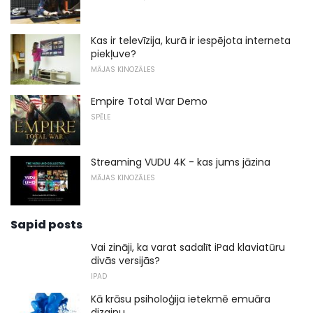
Kas ir televīzija, kurā ir iespējota interneta
piekļuve?
MĀJAS KINOZĀLES
Empire Total War Demo
SPĒLE
Streaming VUDU 4K - kas jums jāzina
MĀJAS KINOZĀLES
Sapid posts
Vai zināji, ka varat sadalīt iPad klaviatūru
divās versijās?
IPAD
Kā krāsu psiholoģija ietekmē emuāra
dizainu