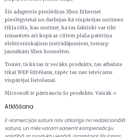
Šis adapteris pieslēdzas Xbox Ethernet
pieslēgvietai un darbojas kā vispārējas nozīmes
tīkla tilts, kas nozīmē, ka tas faktiski var tikt
izmantots arī kopā ar citiem plaša patēriņa
elektroniskajiem izstrādājumiem, tostarp
jaunākām Xbox konsolēm.
Tomēr, tā kā tas ir vecāks produkts, tas atbalsta
tikai WEP šifrēšanu, tāpēc tas nav ieteicams
vispārējai lietošanai.
Microsoft ir pārtraucis šo produktu. Vairāk »
Atklāšana
E-komercijas saturs nav atkarīgs no redakcionālā
satura, un mēs varam saņemt kompensāciju
saistībā ar produktu iegādi, izmantojot šīs lapas