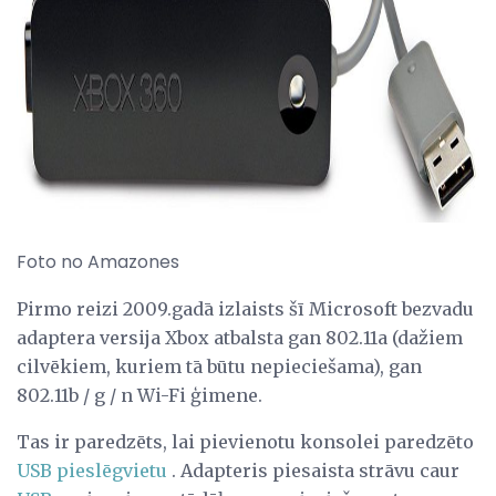
ad
Foto no Amazones
Pirmo reizi 2009.gadā izlaists šī Microsoft bezvadu
adaptera versija Xbox atbalsta gan 802.11a (dažiem
cilvēkiem, kuriem tā būtu nepieciešama), gan
802.11b / g / n Wi-Fi ģimene.
Tas ir paredzēts, lai pievienotu konsolei paredzēto
USB pieslēgvietu
. Adapteris piesaista strāvu caur