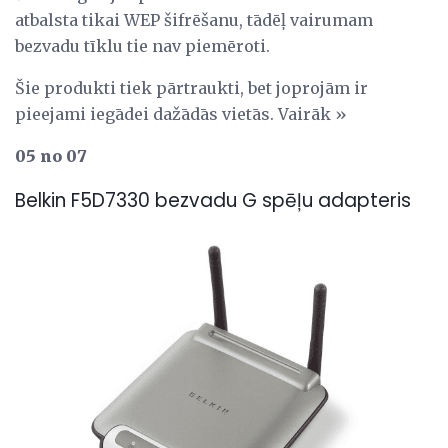
atbalsta tikai WEP šifrēšanu, tādēļ vairumam
bezvadu tīklu tie nav piemēroti.
Šie produkti tiek pārtraukti, bet joprojām ir
pieejami iegādei dažādās vietās. Vairāk »
05 no 07
Belkin F5D7330 bezvadu G spēļu adapteris