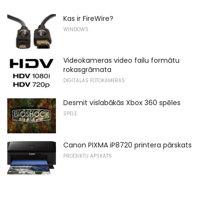
Kas ir FireWire?
WINDOWS
Videokameras video failu formātu
rokasgrāmata
DIGITĀLĀS FOTOKAMERAS
Desmit vislabākās Xbox 360 spēles
SPĒLE
Canon PIXMA iP8720 printera pārskats
PRODUKTU APSKATS