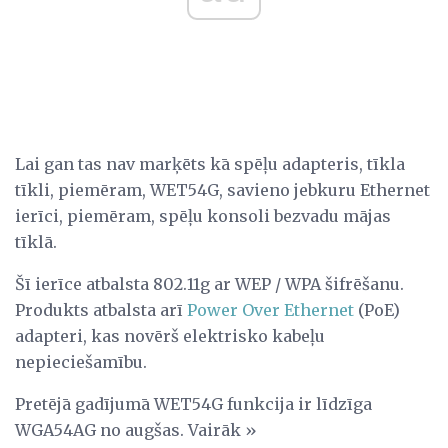
Lai gan tas nav marķēts kā spēļu adapteris, tīkla
tīkli, piemēram, WET54G, savieno jebkuru Ethernet
ierīci, piemēram, spēļu konsoli bezvadu mājas
tīklā.
Šī ierīce atbalsta 802.11g ar WEP / WPA šifrēšanu.
Produkts atbalsta arī
Power Over Ethernet
(PoE)
adapteri, kas novērš elektrisko kabeļu
nepieciešamību.
Pretējā gadījumā WET54G funkcija ir līdzīga
WGA54AG no augšas. Vairāk »