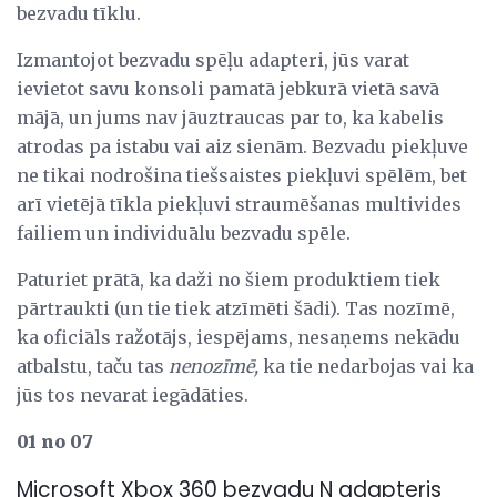
bezvadu tīklu.
Izmantojot bezvadu spēļu adapteri, jūs varat
ievietot savu konsoli pamatā jebkurā vietā savā
mājā, un jums nav jāuztraucas par to, ka kabelis
atrodas pa istabu vai aiz sienām. Bezvadu piekļuve
ne tikai nodrošina tiešsaistes piekļuvi spēlēm, bet
arī vietējā tīkla piekļuvi straumēšanas multivides
failiem un individuālu bezvadu spēle.
Paturiet prātā, ka daži no šiem produktiem tiek
pārtraukti (un tie tiek atzīmēti šādi). Tas nozīmē,
ka oficiāls ražotājs, iespējams, nesaņems nekādu
atbalstu, taču tas
nenozīmē,
ka tie nedarbojas vai ka
jūs tos nevarat iegādāties.
01 no 07
Microsoft Xbox 360 bezvadu N adapteris