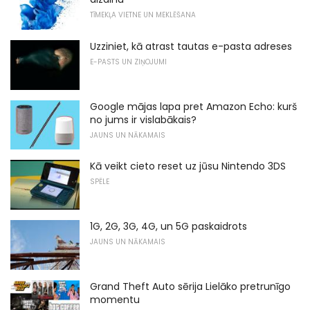
TĪMEKĻA VIETNE UN MEKLĒŠANA
Uzziniet, kā atrast tautas e-pasta adreses
E-PASTS UN ZIŅOJUMI
Google mājas lapa pret Amazon Echo: kurš
no jums ir vislabākais?
JAUNS UN NĀKAMAIS
Kā veikt cieto reset uz jūsu Nintendo 3DS
SPĒLE
1G, 2G, 3G, 4G, un 5G paskaidrots
JAUNS UN NĀKAMAIS
Grand Theft Auto sērija Lielāko pretrunīgo
momentu