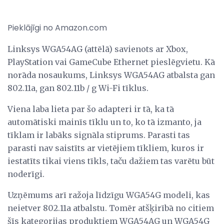
Pieklājīgi no Amazon.com
Linksys WGA54AG (attēlā) savienots ar Xbox,
PlayStation vai GameCube Ethernet pieslēgvietu. Kā
norāda nosaukums, Linksys WGA54AG atbalsta gan
802.11a, gan 802.11b / g Wi-Fi tīklus.
Viena laba lieta par šo adapteri ir tā, ka tā
automātiski mainīs tīklu un to, ko tā izmanto, ja
tīklam ir labāks signāla stiprums. Parasti tas
parasti nav saistīts ar vietējiem tīkliem, kuros ir
iestatīts tikai viens tīkls, taču dažiem tas varētu būt
noderīgi.
Uzņēmums arī ražoja līdzīgu WGA54G modeli, kas
neietver 802.11a atbalstu. Tomēr atšķirībā no citiem
šīs kategorijas produktiem WGA54AG un WGA54G