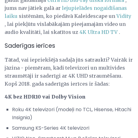
gaidīt gaidāmajā
Ultra HD Blu-ray diska formātā
,
jums nav jātiek galā ar
lejupielādes nogaidīšanas
laiku
sistēmām, ko piedāvā Kaleidescape un
Vidity
, lai piekļūtu vislabākajām pieejamajām video un
audio kvalitāti, lai skatītos uz
4K Ultra HD TV
.
Saderīgas ierīces
Tātad, vai iepriekšējā sadaļā jūs satraukti? Vairāk ir
jāzina - piemēram, kādi televizori un multivides
straumētāji ir saderīgi ar 4K UHD straumēšanu.
Kopš 2018. gada saderīgās ierīces ir šādas:
4K bez HDR10 vai Dolby Vision
Roku 4K televizori (modeļi no TCL, Hisense, Hitachi
Insignia)
Samsung KS-Series 4K televizori