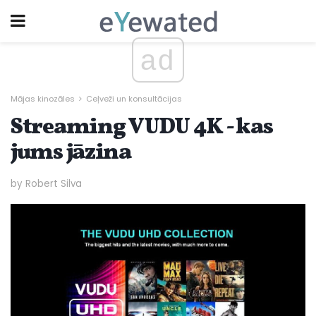
ad
Mājas kinozāles
Ceļveži un konsultācijas
Streaming VUDU 4K - kas
jums jāzina
by Robert Silva