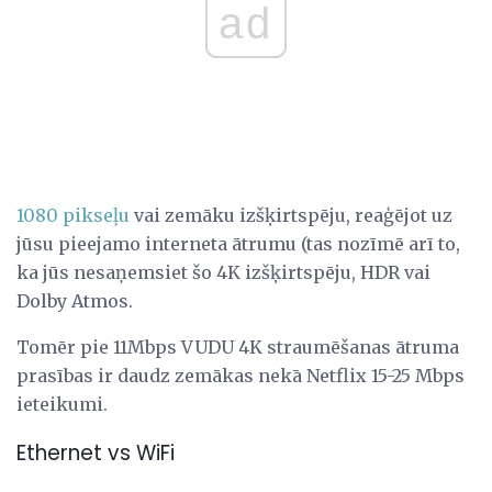
ad
1080 pikseļu
vai zemāku izšķirtspēju, reaģējot uz
jūsu pieejamo interneta ātrumu (tas nozīmē arī to,
ka jūs nesaņemsiet šo 4K izšķirtspēju, HDR vai
Dolby Atmos.
Tomēr pie 11Mbps VUDU 4K straumēšanas ātruma
prasības ir daudz zemākas nekā Netflix 15-25 Mbps
ieteikumi.
Ethernet vs WiFi