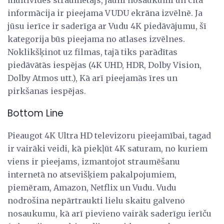
informācija ir pieejama VUDU ekrāna izvēlnē. Ja
jūsu ierīce ir saderīga ar Vudu 4K piedāvājumu, šī
kategorija būs pieejama no atlases izvēlnes.
Noklikšķinot uz filmas, tajā tiks parādītas
piedāvātās iespējas (4K UHD, HDR, Dolby Vision,
Dolby Atmos utt.), Kā arī pieejamās īres un
pirkšanas iespējas.
Bottom Line
Pieaugot 4K Ultra HD televizoru pieejamībai, tagad
ir vairāki veidi, kā piekļūt 4K saturam, no kuriem
viens ir pieejams, izmantojot straumēšanu
internetā no atsevišķiem pakalpojumiem,
piemēram, Amazon, Netflix un Vudu. Vudu
nodrošina nepārtraukti lielu skaitu galveno
nosaukumu, kā arī pievieno vairāk saderīgu ierīču