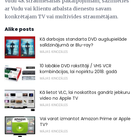
Vudu 4K straumēšanas pakalpojumam, sazinieties
ar Vudu vai klientu atbalsta dienestu savam
konkrētajam TV vai multivides straumētājam.
Alike posts
Kā darbojas standarta DVD augšupielāde
salīdzinājumā ar Blu-ray?
MĀJAS KINOZĀLES
10 labākie DVD rakstītāji / VHS VCR
kombinācijas, lai nopirktu 2018. gadā
MĀJAS KINOZĀLES
Kā lietot VLC, lai noskatītos gandrīz jebkuru
video no Apple TV
MĀJAS KINOZĀLES
Vai varat izmantot Amazon Prime ar Apple
TV?
MĀJAS KINOZĀLES