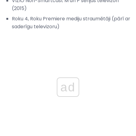
VIZIO Non-Smartcast M un P sērijas televizori
(2015)
Roku 4, Roku Premiere mediju straumētāji (pārī ar
saderīgu televizoru)
ad