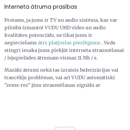
Interneta ātruma prasības
Protams, ja jums ir TV un audio sistēma, kas var
pilnībā izmantot VUDU UHD video un audio
kvalitātes potenciālu, ne tikai jums ir
nepieciešams
ātrs platjoslas pieslēgums
. Vudu
stingri iesaka jums piekļūt interneta straumēšanai
/ lejupielādes ātrumam vismaz 11 Mb / s.
Mazāki ātrumi nekā tas izraisīs buferizācijas vai
traucēkļu problēmas, vai arī VUDU automātiski
"zems-rez" jūsu straumēšanas signālu ar