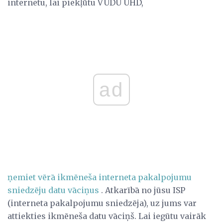
internetu, lai piekļūtu VUDU UHD,
ad
ņemiet vērā ikmēneša interneta pakalpojumu
sniedzēju datu vāciņus
. Atkarībā no jūsu ISP
(interneta pakalpojumu sniedzēja), uz jums var
attiekties ikmēneša datu vāciņš. Lai iegūtu vairāk