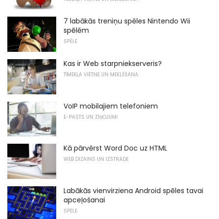
7 labākās treniņu spēles Nintendo Wii
spēlēm
SPĒLE
Kas ir Web starpniekserveris?
TĪMEKĻA VIETNE UN MEKLĒŠANA
VoIP mobilajiem telefoniem
E-PASTS UN ZIŅOJUMI
Kā pārvērst Word Doc uz HTML
WEB DIZAINS UN IZSTRĀDE
Labākās vienvirziena Android spēles tavai
apceļošanai
SPĒLE