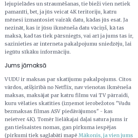
lejupielādes un straumēšanas, tie bieži vien netiek
pamanīti, bet, ja jūs veicat 4K teritoriju, katru
mēnesi izmantosiet vairāk datu, kādas jūs esat. Ja
nezināt, kas ir jūsu ikmēneša datu vāciņš, kā tas
maksā, kad tas tiek pārsniegts, vai arī ja jums tas ir,
sazinieties ar interneta pakalpojumu sniedzēju, lai
iegūtu sīkāku informāciju.
Jums jāmaksā
VUDU ir maksas par skatījumu pakalpojums. Citos
vārdos, atšķirībā no Netflix, nav vienotas ikmēneša
maksas, maksājat par katru filmu vai TV pārraidi,
kuru vēlaties skatīties (izņemot ierobežotos "Vudu
bezmaksas filmas ASV piedāvājumos" - kas
neietver 4K). Tomēr lielākajai daļai satura jums ir
gan tiešsaistes nomas, gan pirkuma iespējas
(pirkumi tiek saglabāti mapē
Mākonis,
ja vien jums