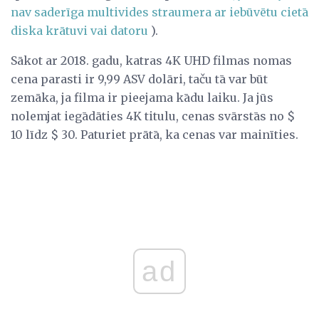
nav saderīga multivides straumera ar iebūvētu cietā
diska krātuvi vai datoru
).
Sākot ar 2018. gadu, katras 4K UHD filmas nomas
cena parasti ir 9,99 ASV dolāri, taču tā var būt
zemāka, ja filma ir pieejama kādu laiku. Ja jūs
nolemjat iegādāties 4K titulu, cenas svārstās no $
10 līdz $ 30. Paturiet prātā, ka cenas var mainīties.
ad