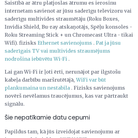
Saistībā ar ātru platjoslas ātrumu es ierosinu
internetam savienot ar jūsu saderīgu televizoru vai
saderīgu multivides straumētāju (Roku Boxes,
Invidia Shield, Bu-ray atskaņotājs, Spēļu konsoles -
Roku Streaming Stick + un Chromecast Ultra - tikai
Wifi). fizisks
Ethernet savienojums
.
Pat ja jūsu
saderīgais TV vai multivides straumējums
nodrošina iebūvētu Wi-Fi
.
Lai gan Wi-Fi ir ļoti ērti, nerunājot par ilgstošu
kabeļa darbību maršrutētājā,
WiFi var būt
plankumaina un nestabila
. Fizisks savienojums
novērš nevēlamus traucējumus, kas var pārtraukt
signālu.
Šie nepatīkamie datu cepumi
Papildus tam, kā jūs izveidojat savienojumu ar