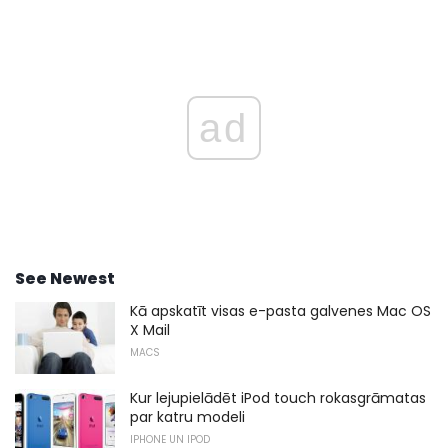
ad
See Newest
Kā apskatīt visas e-pasta galvenes Mac OS
X Mail
MACS
Kur lejupielādēt iPod touch rokasgrāmatas
par katru modeli
IPHONE UN IPOD