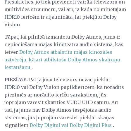
Piesakieties, jo tiek pievienoti vairāk televizoru un
multivides straumeru, vai arī, ja kāda no minētajām
HDR10 ierīcēm ir atjaunināta, lai piekļūtu Dolby
Vision.
Tāpat, lai pilnībā izmantotu Dolby Atmos, jums ir
nepieciešama mājas kinoteātra audio sistēma, kas
ietver
Dolby Atmos atbalstītu mājas kinozāles
uztvērēju, kā arī atbilstošu Dolby Atmos skaļruņu
iestatīšanu
.
PIEZĪME.
Pat ja jūsu televizors nevar piekļūt
HDR10 vai Dolby Vision papildierīcēm, kā norādīts
piezīmēs ar norādīto ierīču sarakstiem, jūs
joprojām varēsit skatīties VUDU UHD saturu. Arī
tad, ja jums nav Dolby Atmos iespējotas audio
sistēmas, jūs joprojām varēsiet piekļūt skaņas
signāliem
Dolby Digital vai Dolby Digital Plus
.