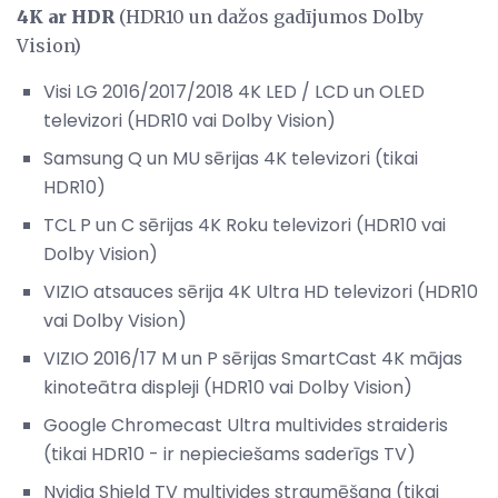
4K ar HDR
(HDR10 un dažos gadījumos Dolby
Vision)
Visi LG 2016/2017/2018 4K LED / LCD un OLED
televizori (HDR10 vai Dolby Vision)
Samsung Q un MU sērijas 4K televizori (tikai
HDR10)
TCL P un C sērijas 4K Roku televizori (HDR10 vai
Dolby Vision)
VIZIO atsauces sērija 4K Ultra HD televizori (HDR10
vai Dolby Vision)
VIZIO 2016/17 M un P sērijas SmartCast 4K mājas
kinoteātra displeji (HDR10 vai Dolby Vision)
Google Chromecast Ultra multivides straideris
(tikai HDR10 - ir nepieciešams saderīgs TV)
Nvidia Shield TV multivides straumēšana (tikai