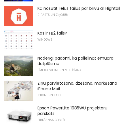
Kā nosūtīt lielus failus par brīvu ar Hightail
E-PASTS UN ZIŅOJUMI
Kas ir FB2 fails?
WINDOWS
Noderīgi padomi, kā palielināt emuāra
datplūsmu
TĪMEKĻA VIETNE UN MEKLĒŠANA
Ziņu pārvietošana, dzēšana, marķēšana
iPhone Mail
IPHONE UN IPOD
Epson PowerLite 1985WU projektoru
pārskats
PIRKŠANAS CEĻVEŽI