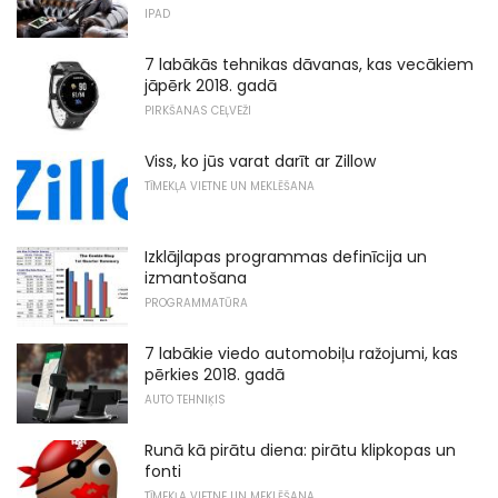
IPAD
7 labākās tehnikas dāvanas, kas vecākiem
jāpērk 2018. gadā
PIRKŠANAS CEĻVEŽI
Viss, ko jūs varat darīt ar Zillow
TĪMEKĻA VIETNE UN MEKLĒŠANA
Izklājlapas programmas definīcija un
izmantošana
PROGRAMMATŪRA
7 labākie viedo automobiļu ražojumi, kas
pērkies 2018. gadā
AUTO TEHNIĶIS
Runā kā pirātu diena: pirātu klipkopas un
fonti
TĪMEKĻA VIETNE UN MEKLĒŠANA