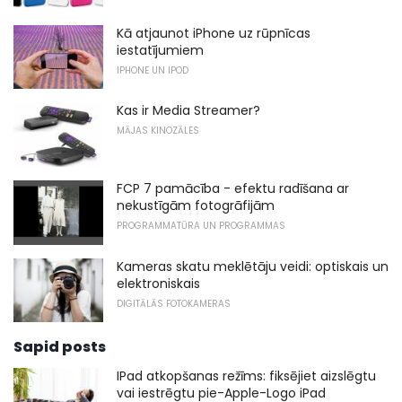
Kā atjaunot iPhone uz rūpnīcas
iestatījumiem
IPHONE UN IPOD
Kas ir Media Streamer?
MĀJAS KINOZĀLES
FCP 7 pamācība - efektu radīšana ar
nekustīgām fotogrāfijām
PROGRAMMATŪRA UN PROGRAMMAS
Kameras skatu meklētāju veidi: optiskais un
elektroniskais
DIGITĀLĀS FOTOKAMERAS
Sapid posts
IPad atkopšanas režīms: fiksējiet aizslēgtu
vai iestrēgtu pie-Apple-Logo iPad