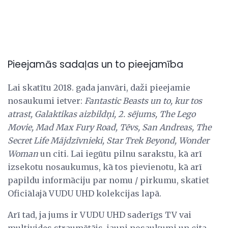
Pieejamās sadaļas un to pieejamība
Lai skatītu 2018. gada janvāri, daži pieejamie
nosaukumi ietver:
Fantastic Beasts un to, kur tos
atrast, Galaktikas aizbildņi, 2. sējums, The Lego
Movie, Mad Max Fury Road, Tēvs, San Andreas, The
Secret Life Mājdzīvnieki, Star Trek Beyond, Wonder
Woman
un citi. Lai iegūtu pilnu sarakstu, kā arī
izsekotu nosaukumus, kā tos pievienotu, kā arī
papildu informāciju par nomu / pirkumu, skatiet
Oficiālajā VUDU UHD kolekcijas lapā.
Arī tad, ja jums ir VUDU UHD saderīgs TV vai
multivides straumētājs, jauni nosaukumi un cita