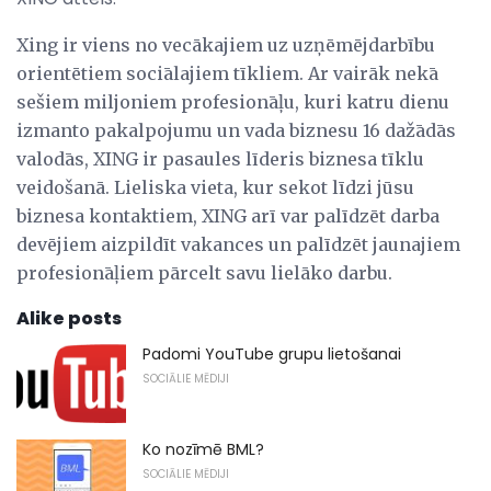
Xing ir viens no vecākajiem uz uzņēmējdarbību
orientētiem sociālajiem tīkliem. Ar vairāk nekā
sešiem miljoniem profesionāļu, kuri katru dienu
izmanto pakalpojumu un vada biznesu 16 dažādās
valodās, XING ir pasaules līderis biznesa tīklu
veidošanā. Lieliska vieta, kur sekot līdzi jūsu
biznesa kontaktiem, XING arī var palīdzēt darba
devējiem aizpildīt vakances un palīdzēt jaunajiem
profesionāļiem pārcelt savu lielāko darbu.
Alike posts
Padomi YouTube grupu lietošanai
SOCIĀLIE MĒDIJI
Ko nozīmē BML?
SOCIĀLIE MĒDIJI