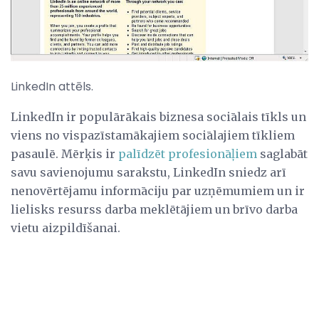
LinkedIn attēls.
LinkedIn ir populārākais biznesa sociālais tīkls un
viens no vispazīstamākajiem sociālajiem tīkliem
pasaulē. Mērķis ir
palīdzēt profesionāļiem
saglabāt
savu savienojumu sarakstu, LinkedIn sniedz arī
nenovērtējamu informāciju par uzņēmumiem un ir
lielisks resurss darba meklētājiem un brīvo darba
vietu aizpildīšanai.