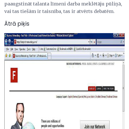
paaugstināt talanta līmeni darba meklētāju pūliņā,
vai tas tiešām ir taisnība, tas ir atvērts debatēm.
Ātrā piķis