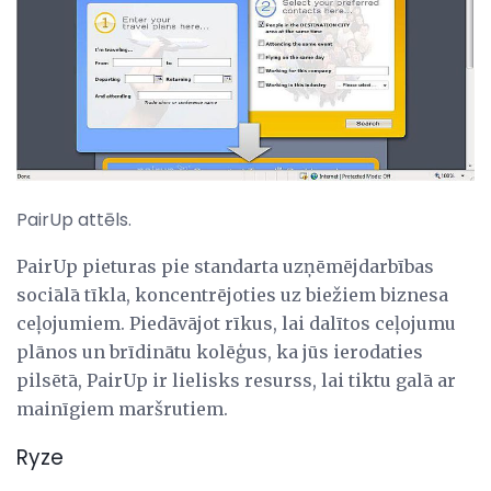
PairUp attēls.
PairUp pieturas pie standarta uzņēmējdarbības
sociālā tīkla, koncentrējoties uz biežiem biznesa
ceļojumiem. Piedāvājot rīkus, lai dalītos ceļojumu
plānos un brīdinātu kolēģus, ka jūs ierodaties
pilsētā, PairUp ir lielisks resurss, lai tiktu galā ar
mainīgiem maršrutiem.
Ryze