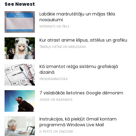
See Newest
Labākie maršrutētāju un mājas tīkla
nosaukumi
INTERNETS UN TĪKLS
Kur atrast anime klipus, attēlus un grafiku
TĪMEKĻA VIETNE UN MEKLĒŠANA
Kā izmantot režģa sistēmu grafiskajā
dizainā
PROGRAMMATŪRA
7 vislabākās lietotnes Google dēmonim
JAUNS UN NĀKAMAIS
Instrukcijas, kā piekļūt Gmail kontam
programmā Windows Live Mail
E-PASTS UN ZIŅOJUMI