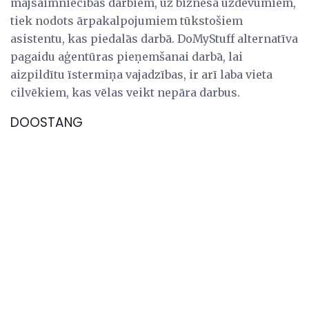
mājsaimniecības darbiem, uz biznesa uzdevumiem,
tiek nodots ārpakalpojumiem tūkstošiem
asistentu, kas piedalās darbā. DoMyStuff alternatīva
pagaidu aģentūras pieņemšanai darbā, lai
aizpildītu īstermiņa vajadzības, ir arī laba vieta
cilvēkiem, kas vēlas veikt nepāra darbus.
DOOSTANG