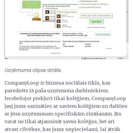
Uzņēmuma cilpas attēls.
CompanyLoop ir biznesa sociālais tīkls, kas
paredzēts tā paša uzņēmuma darbiniekiem.
Ierobežojot piekļuvi tikai kolēģiem, CompanyLoop
ļauj jums sazināties ar saviem kolēģiem un dalīties
ar jūsu uzņēmumam specifiskām zināšanām. Jūs
varat ne tikai atjaunināt savus kolēģus, bet arī
atrast cilvēkus, kas jums nepieciešami, lai ātrāk