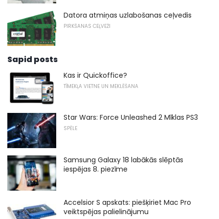
Datora atmiņas uzlabošanas ceļvedis
PIRKŠANAS CEĻVEŽI
Sapid posts
Kas ir Quickoffice?
TĪMEKĻA VIETNE UN MEKLĒŠANA
Star Wars: Force Unleashed 2 Mīklas PS3
SPĒLE
Samsung Galaxy 18 labākās slēptās
iespējas 8. piezīme
Accelsior S apskats: piešķiriet Mac Pro
veiktspējas palielinājumu