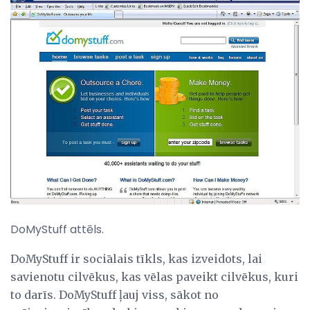
DoMyStuff attēls.
DoMyStuff ir sociālais tīkls, kas izveidots, lai
savienotu cilvēkus, kas vēlas paveikt cilvēkus, kuri
to darīs. DoMyStuff ļauj viss, sākot no