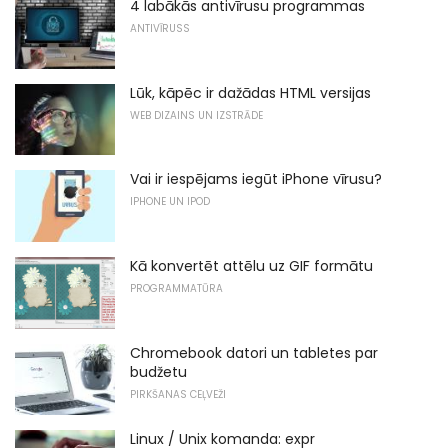
4 labākās antivīrusu programmas
ANTIVĪRUSS
Lūk, kāpēc ir dažādas HTML versijas
WEB DIZAINS UN IZSTRĀDE
Vai ir iespējams iegūt iPhone vīrusu?
IPHONE UN IPOD
Kā konvertēt attēlu uz GIF formātu
PROGRAMMATŪRA
Chromebook datori un tabletes par
budžetu
PIRKŠANAS CEĻVEŽI
Linux / Unix komanda: expr