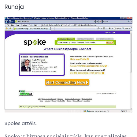
Runāja
Spoles attēls.
Spoke ir biznesa sociālais tīkls, kas specializējas