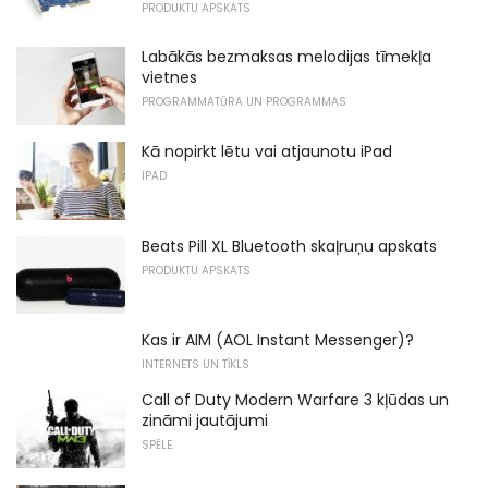
PRODUKTU APSKATS
Labākās bezmaksas melodijas tīmekļa
vietnes
PROGRAMMATŪRA UN PROGRAMMAS
Kā nopirkt lētu vai atjaunotu iPad
IPAD
Beats Pill XL Bluetooth skaļruņu apskats
PRODUKTU APSKATS
Kas ir AIM (AOL Instant Messenger)?
INTERNETS UN TĪKLS
Call of Duty Modern Warfare 3 kļūdas un
zināmi jautājumi
SPĒLE