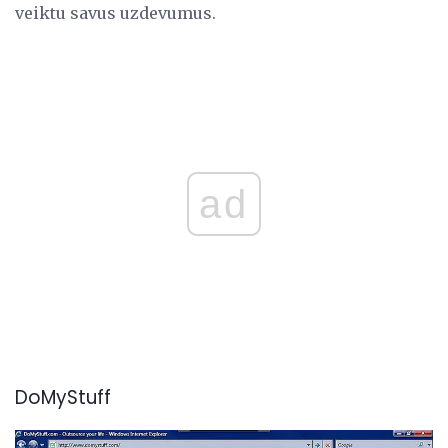
veiktu savus uzdevumus.
ad
DoMyStuff