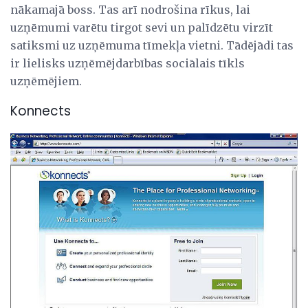
nākamajā boss. Tas arī nodrošina rīkus, lai
uzņēmumi varētu tirgot sevi un palīdzētu virzīt
satiksmi uz uzņēmuma tīmekļa vietni. Tādējādi tas
ir lielisks uzņēmējdarbības sociālais tīkls
uzņēmējiem.
Konnects