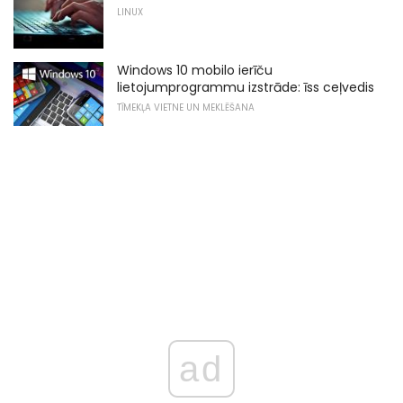
LINUX
Windows 10 mobilo ierīču
lietojumprogrammu izstrāde: īss ceļvedis
TĪMEKĻA VIETNE UN MEKLĒŠANA
ad