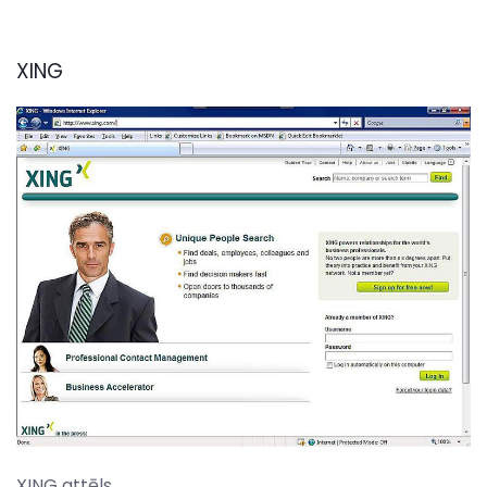
XING
XING attēls.