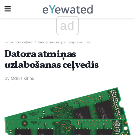
ad
Pirkšanas ceļveži
Piederumi un perifērijas ierīces
Datora atmiņas
uzlabošanas ceļvedis
by Marks Kirins