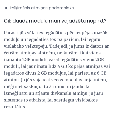
Izšķirošais atmiņas padomnieks
Cik daudz moduļu man vajadzētu nopirkt?
Parasti jūs vēlaties iegādāties pēc iespējas mazāk
moduļu un iegādāties tos pa pāriem, lai iegūtu
vislabāko veiktspēju. Tādējādi, ja jums ir dators ar
četrām atmiņas slotnēm, no kurām tikai viens
izmanto 2GB moduli, varat iegādāties vienu 2GB
moduli, lai jauninātu līdz 4 GB kopējās atmiņas vai
iegādātos divus 2 GB moduļus, lai pārietu uz 6 GB
atmiņu. Ja jūs sajaucat vecos moduļus ar jauniem,
mēģiniet saskaņot to ātrumu un jaudu, lai
izmēģinātu un atļautu divkanālu atmiņu, ja jūsu
sistēmas to atbalsta, lai sasniegtu vislabākos
rezultātus.