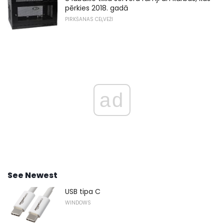
pērkies 2018. gadā
PIRKŠANAS CEĻVEŽI
ad
See Newest
USB tipa C
WINDOWS