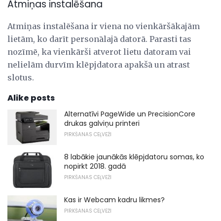
Atmiņas instalēšana
Atmiņas instalēšana ir viena no vienkāršākajām
lietām, ko darīt personālajā datorā. Parasti tas
nozīmē, ka vienkārši atverot lietu datoram vai
nelielām durvīm klēpjdatora apakšā un atrast
slotus.
Alike posts
Alternatīvi PageWide un PrecisionCore
drukas galviņu printeri
PIRKŠANAS CEĻVEŽI
8 labākie jaunākās klēpjdatoru somas, ko
nopirkt 2018. gadā
PIRKŠANAS CEĻVEŽI
Kas ir Webcam kadru likmes?
PIRKŠANAS CEĻVEŽI