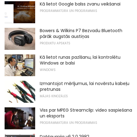
Kā lietot Google balss zvanu veikšanai
PROGRAMMATŪRA UN PROGRAMMAS
Bowers & Wilkins P7 Bezvadu Bluetooth
pārāk augstās austiņas
PRODUKTU APSKATS
Kā lietot runas pazīšanu, lai kontrolētu
Windows ar balsi
WINDOWS
Izmantojot mērījumus, lai novērstu kabeļu
pretrunas
MĀJAS KINOZĀLES
Viss par MPEG Streamclip: video saspiešana
un eksports
PROGRAMMATŪRA UN PROGRAMMAS
Dzēšgumija v6.2.0.2982