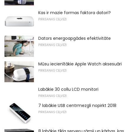
Kas ir mazie formas faktora datori?
PIRKŠANAS CEĻVEŽI
Dators energoapgādes efektivitāte
PIRKŠANAS CEĻVEŽI
Mūsu iecienītākie Apple Watch aksesuāri
PIRKŠANAS CEĻVEŽI
Labākie 30 collu LCD monitori
PIRKŠANAS CEĻVEŽI
7 labākie USB centrmezgli nopirkt 2018
PIRKŠANAS CEĻVEŽI
8 labākie tīkla serveru rāmji un kārbas, kas