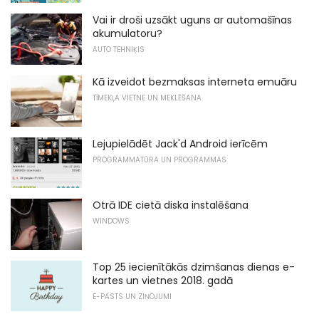
Vai ir droši uzsākt uguns ar automašīnas
akumulatoru?
AUTO TEHNIĶIS
Kā izveidot bezmaksas interneta emuāru
TĪMEKĻA VIETNE UN MEKLĒŠANA
Lejupielādēt Jack'd Android ierīcēm
PROGRAMMATŪRA UN PROGRAMMAS
Otrā IDE cietā diska instalēšana
WINDOWS
Top 25 iecienītākās dzimšanas dienas e-
kartes un vietnes 2018. gadā
E-PASTS UN ZIŅOJUMI