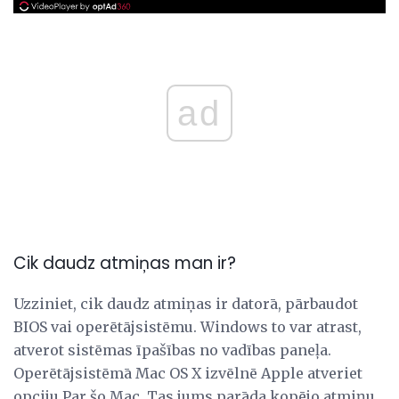
ad
Cik daudz atmiņas man ir?
Uzziniet, cik daudz atmiņas ir datorā, pārbaudot
BIOS vai operētājsistēmu. Windows to var atrast,
atverot sistēmas īpašības no vadības paneļa.
Operētājsistēmā Mac OS X izvēlnē Apple atveriet
opciju Par šo Mac. Tas jums parāda kopējo atmiņu,