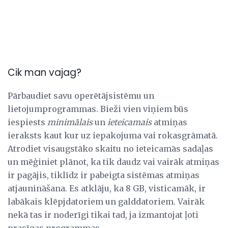
Cik man vajag?
Pārbaudiet savu operētājsistēmu un
lietojumprogrammas. Bieži vien viņiem būs
iespiests
minimālais
un
ieteicamais
atmiņas
ieraksts kaut kur uz iepakojuma vai rokasgrāmatā.
Atrodiet visaugstāko skaitu no ieteicamās sadaļas
un mēģiniet plānot, ka tik daudz vai vairāk atmiņas
ir pagājis, tiklīdz ir pabeigta sistēmas atmiņas
atjaunināšana. Es atklāju, ka 8 GB, visticamāk, ir
labākais klēpjdatoriem un galddatoriem. Vairāk
nekā tas ir noderīgi tikai tad, ja izmantojat ļoti
prasīgas programmas.