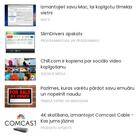
Izmantojiet savu Mac, lai kopīgotu tīmekļa
vietni
MACS
SlimDrivers apskats
PROGRAMMATŪRA UN PROGRAMMAS
Chill.com ir kopiena par sociālo video
kopīgošanu
SOCIĀLIE MĒDIJI
Pazīmes, kuras varētu pārdot savu emuāru
un nopelnīt naudu
TĪMEKĻA VIETNE UN MEKLĒŠANA
4K skatīšana, izmantojot Comcast Cable -
Kas jums jāzina
PRODUKTU APSKATS