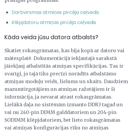
Darbvirsmas atmiņas pircēja ceļvedis
Klēpjdatoru atmiņas pircēja ceļvedis
Kāda veida jūsu datora atbalsts?
Skatiet rokasgrāmatas, kas bija kopā ar datoru vai
mātesplatē. Dokumentācijā iekļautajā sarakstā
jāiekļauj atbalstītās atmiņas specifikācijas. Tas ir
svarīgi, jo tajā tiks precīzi norādīts atbalstāmo
atmiņas moduļu veids, lielums un skaits. Daudziem
mazumtirgotājiem un atmiņas ražotājiem ir šī
informācija, ja nevarat atrast rokasgrāmatas.
Lielākā daļa no sistēmām izmanto DDR3 tagad un
vai nu 240-pin DIMM galddatoriem un 204-pin
SODIMM klēpjdatoriem, bet lieto rokasgrāmatas
vai atmiņas konfigurācijas rīku no atmiņas