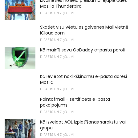
Izvairieties no lielu pielikumu lejupielādes
Mozilla Thunderbird
E-PASTS UN ZIŅOJUMI
Skatiet visu vēstules galvenes Mail vietnē
iCloud.com
E-PASTS UN ZIŅOJUMI
Kā mainīt savu GoDaddy e-pasta paroli
E-PASTS UN ZIŅOJUMI
Kā ievietot noklikšķināmu e-pasta adresi
Mozilā
E-PASTS UN ZIŅOJUMI
Pointofmail - sertificēts e-pasta
pakalpojums
E-PASTS UN ZIŅOJUMI
Kā izveidot AOL izplatīšanas sarakstu vai
grupu
E-PASTS UN ZIŅOJUMI