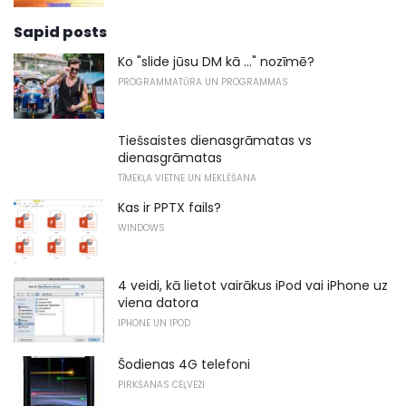
Sapid posts
Ko "slide jūsu DM kā ..." nozīmē?
PROGRAMMATŪRA UN PROGRAMMAS
Tiešsaistes dienasgrāmatas vs
dienasgrāmatas
TĪMEKĻA VIETNE UN MEKLĒŠANA
Kas ir PPTX fails?
WINDOWS
4 veidi, kā lietot vairākus iPod vai iPhone uz
viena datora
IPHONE UN IPOD
Šodienas 4G telefoni
PIRKŠANAS CEĻVEŽI