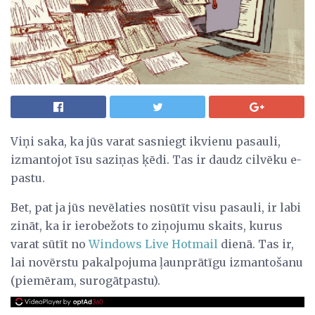
Viņi saka, ka jūs varat sasniegt ikvienu pasauli,
izmantojot īsu saziņas ķēdi. Tas ir daudz cilvēku e-
pastu.
Bet, pat ja jūs nevēlaties nosūtīt visu pasauli, ir labi
zināt, ka ir ierobežots to ziņojumu skaits, kurus
varat sūtīt no
Windows Live Hotmail
dienā. Tas ir,
lai novērstu pakalpojuma ļaunprātīgu izmantošanu
(piemēram, surogātpastu).