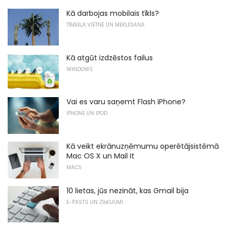
Kā darbojas mobilais tīkls?
TĪMEKĻA VIETNE UN MEKLĒŠANA
Kā atgūt izdzēstos failus
WINDOWS
Vai es varu saņemt Flash iPhone?
IPHONE UN IPOD
Kā veikt ekrānuzņēmumu operētājsistēmā
Mac OS X un Mail It
MACS
10 lietas, jūs nezināt, kas Gmail bija
E-PASTS UN ZIŅOJUMI