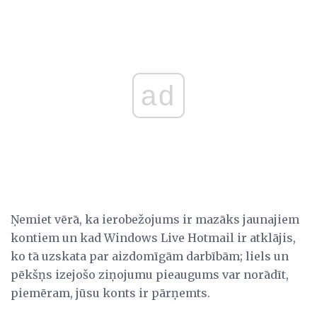
ad
Ņemiet vērā, ka ierobežojums ir mazāks jaunajiem
kontiem un kad Windows Live Hotmail ir atklājis,
ko tā uzskata par aizdomīgām darbībām; liels un
pēkšņs izejošo ziņojumu pieaugums var norādīt,
piemēram, jūsu konts ir pārņemts.