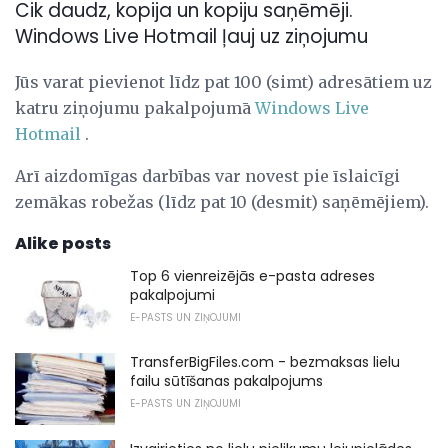
Cik daudz, kopija un kopiju saņēmēji.
Windows Live Hotmail ļauj uz ziņojumu
Jūs varat pievienot līdz pat 100 (simt) adresātiem uz
katru ziņojumu pakalpojumā
Windows Live
Hotmail
.
Arī aizdomīgas darbības var novest pie īslaicīgi
zemākas robežas (līdz pat 10 (desmit) saņēmējiem).
Alike posts
Top 6 vienreizējās e-pasta adreses
pakalpojumi
E-PASTS UN ZIŅOJUMI
TransferBigFiles.com - bezmaksas lielu
failu sūtīšanas pakalpojums
E-PASTS UN ZIŅOJUMI