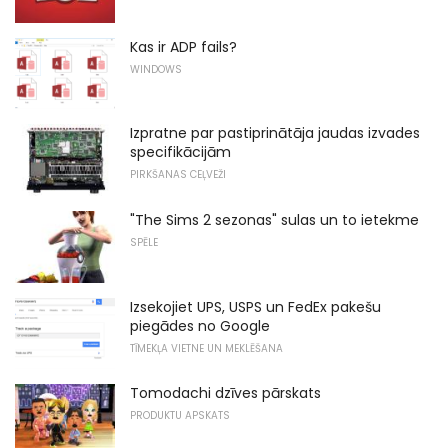
Kas ir ADP fails?
WINDOWS
Izpratne par pastiprinātāja jaudas izvades
specifikācijām
PIRKŠANAS CEĻVEŽI
"The Sims 2 sezonas" sulas un to ietekme
SPĒLE
Izsekojiet UPS, USPS un FedEx pakešu
piegādes no Google
TĪMEKĻA VIETNE UN MEKLĒŠANA
Tomodachi dzīves pārskats
PRODUKTU APSKATS