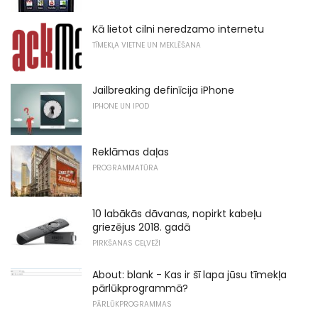
Kā lietot cilni neredzamo internetu
TĪMEKĻA VIETNE UN MEKLĒŠANA
Jailbreaking definīcija iPhone
IPHONE UN IPOD
Reklāmas daļas
PROGRAMMATŪRA
10 labākās dāvanas, nopirkt kabeļu
griezējus 2018. gadā
PIRKŠANAS CEĻVEŽI
About: blank - Kas ir šī lapa jūsu tīmekļa
pārlūkprogrammā?
PĀRLŪKPROGRAMMAS