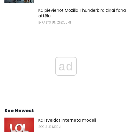
Kā pievienot Mozilla Thunderbird ziņai fona
attēlu
E-PASTS UN ZIŅOJUMI
ad
See Newest
Kā izveidot interneta modeli
SOCIĀLIE MĒDIJI