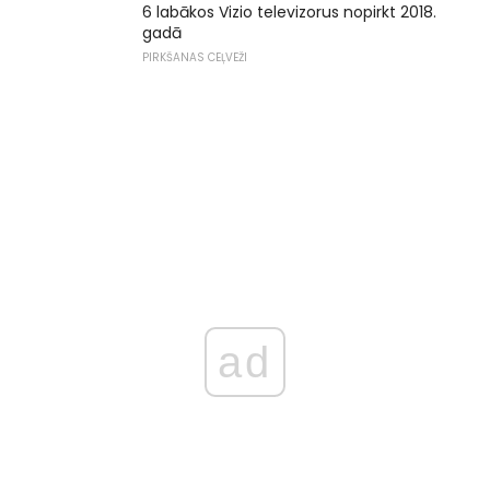
6 labākos Vizio televizorus nopirkt 2018.
gadā
PIRKŠANAS CEĻVEŽI
ad