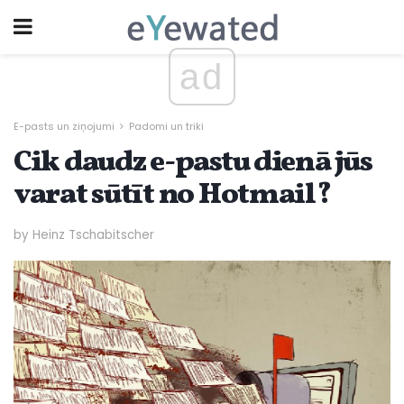
ad
E-pasts un ziņojumi
Padomi un triki
Cik daudz e-pastu dienā jūs
varat sūtīt no Hotmail?
by Heinz Tschabitscher