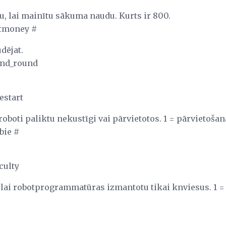
, lai mainītu sākuma naudu. Kurts ir 800.
rtmoney #
dējat.
end_round
estart
ai roboti paliktu nekustīgi vai pārvietotos. 1 = pārvietoš
bie #
culty
, lai robotprogrammatūras izmantotu tikai knviesus. 1 = 