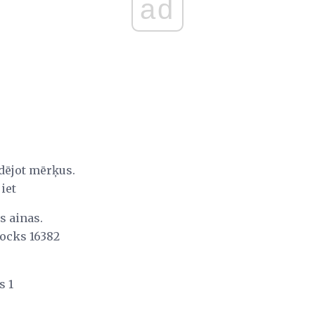
ad
udējot mērķus.
iet
s ainas.
locks 16382
s 1