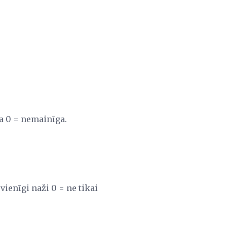
ana 0 = nemainīga.
vienīgi naži 0 = ne tikai