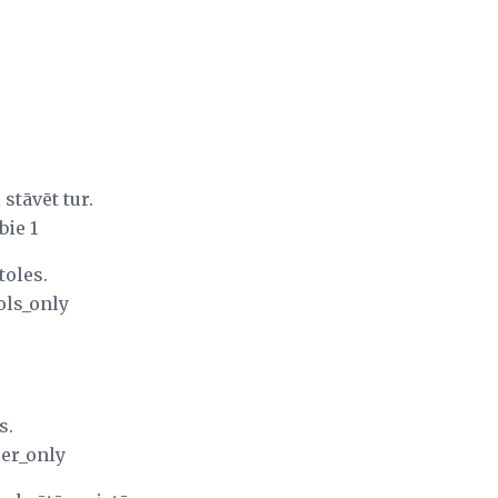
stāvēt tur.
ie 1
toles.
ols_only
s.
er_only