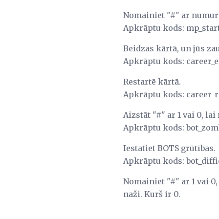
Nomainiet "#" ar numuru
Apkrāptu kods: mp_sta
Beidzas kārtā, un jūs zau
Apkrāptu kods: career_
Restartē kārtā.
Apkrāptu kods: career_r
Aizstāt "#" ar 1 vai 0, l
Apkrāptu kods: bot_zom
Iestatiet BOTS grūtības.
Apkrāptu kods: bot_diffi
Nomainiet "#" ar 1 vai 0
naži. Kurš ir 0.