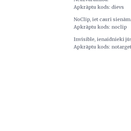
Apkrāptu kods: dievs
NoClip, iet cauri sienām
Apkrāptu kods: noclip
Invisible, ienaidnieki jū
Apkrāptu kods: notarge