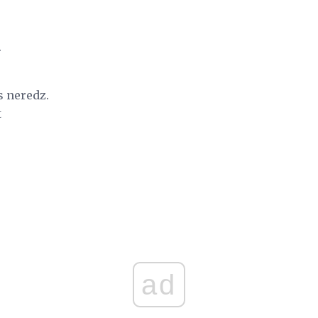
.
s neredz.
t
ad