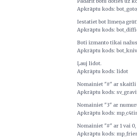
Padarīt botu doties uz 
Apkrāptu kods: bot_go
Iestatiet bot līmeņa grūt
Apkrāptu kods: bot_diffi
Boti izmanto tikai nažus
Apkrāptu kods: bot_kniv
Ļauj lidot.
Apkrāptu kods: lidot
Nomainiet "#" ar skaitl
Apkrāptu kods: sv_gravi
Nomainiet "3" ar numuru,
Apkrāptu kods: mp_c4ti
Nomainiet "#" ar 1 vai 0, 
Apkrāptu kods: mp_frien