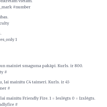
konkrētām vietām.
to_mark #number
ības.
culty
.
es_only 1
i un mainiet smaguma pakāpi. Kurls. ir 800.
ty #
 lai mainītu C4 taimeri. Kurls. ir 45
mer #
lai mainītu Friendly Fire. 1 = Ieslēgts 0 = Izslēgts.
dlyfire #