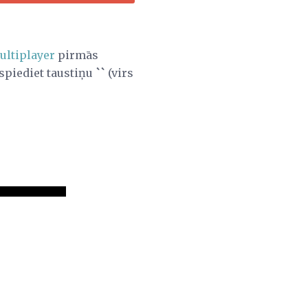
ultiplayer
pirmās
spiediet taustiņu
``
(virs