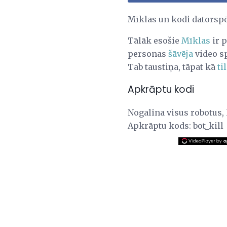
Mīklas un kodi datorspē
Tālāk esošie
Mīklas
ir p
personas
šāvēja
video sp
Tab taustiņa, tāpat kā
ti
Apkrāptu kodi
Nogalina visus robotus, 
Apkrāptu kods: bot_kill