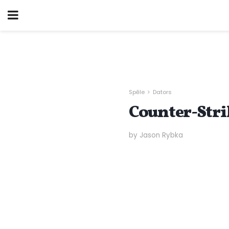
Spēle
Dators
Counter-Strik
by Jason Rybka