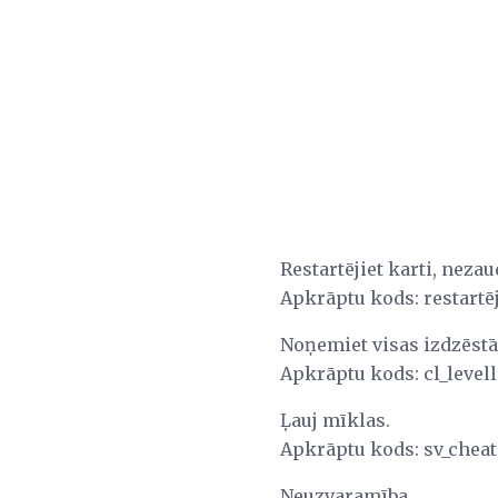
Restartējiet karti, neza
Apkrāptu kods: restartēj
Noņemiet visas izdzēstā
Apkrāptu kods: cl_level
Ļauj mīklas.
Apkrāptu kods: sv_cheat
Neuzvaramība.