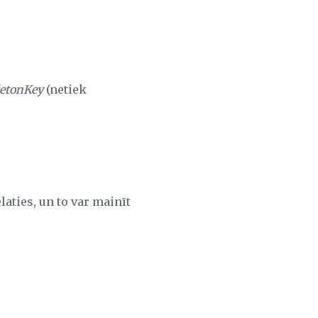
etonKey
(netiek
aties, un to var mainīt