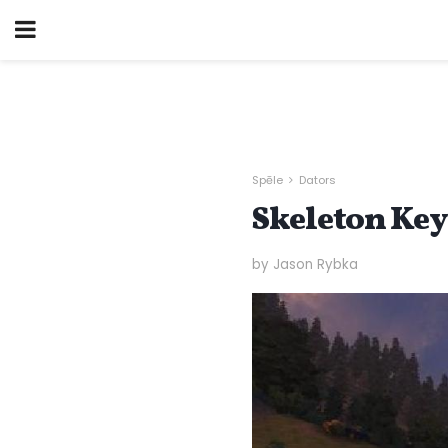
Spēle
Dators
Skeleton Key
by Jason Rybka