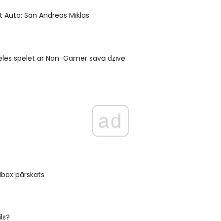
 Auto: San Andreas Mīklas
ēles spēlēt ar Non-Gamer savā dzīvē
ad
dbox pārskats
ils?