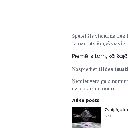
Spēlei šis vienums tiek 
izmantots
krāpšanās
ier
Piemērs tam, kā šajā
Nospiediet
tildes taust
Ņemiet vērā gala numuru
uz jebkuru numuru.
Alike posts
Zvaigžņu k
SPĒLE