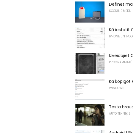
Definēt mar
SOCIĀLIE MĒDIJI
Kā iestatīt
IPHONE UN IPOD
Izveidojiet
PROGRAMMATŪ
Kā kopīgot 
WINDOWS
Testa brau
AUTO TEHNIĶIS
Android tāl