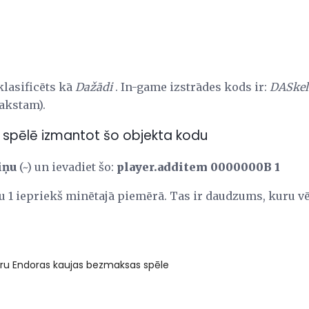
klasificēts kā
Dažādi
. In-game izstrādes kods ir:
DASkel
akstam).
 spēlē izmantot šo objekta kodu
iņu
(~) un ievadiet šo:
player.additem 0000000B 1
 1 iepriekš minētajā piemērā. Tas ir daudzums, kuru vēl
aru Endoras kaujas bezmaksas spēle