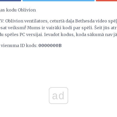
gas kodu Oblivion
 IV: Oblivion ventilators, ceturtā daļa Bethesda video spē
esat veiksmi! Mums ir vairāki kodi par spēli. Šeit jūs at
u spēles PC versijai. Ievadot kodus, koda sākumā nav jā
s vienuma ID kods:
0000000B
ad