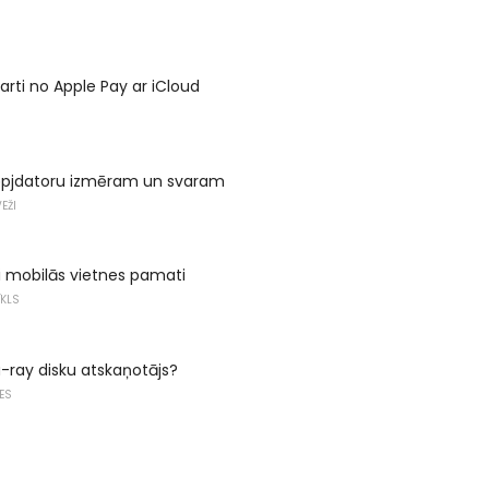
arti no Apple Pay ar iCloud
lēpjdatoru izmēram un svaram
EŽI
Fi mobilās vietnes pamati
ĪKLS
lu-ray disku atskaņotājs?
ES