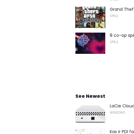
Grand Theft
SPĒLE
8 co-op sp
SPĒLE
See Newest
LaCie Clou
WINDOWS
Kas ir PDI fa