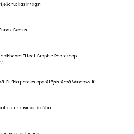
ķēšanu: kas ir tags?
 iTunes Genius
 Chalkboard Effect Graphic Photoshop
RA
Wi-Fi tīkla paroles operētājsistēmā Windows 10
cot automašīnas drošību
ruņa saknes: Ievads