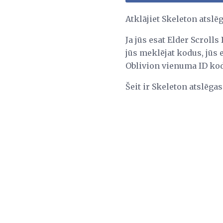
Atklājiet Skeleton atslē
Ja jūs esat Elder Scrolls
jūs meklējat kodus, jūs 
Oblivion vienuma ID kod
Šeit ir Skeleton atslēga