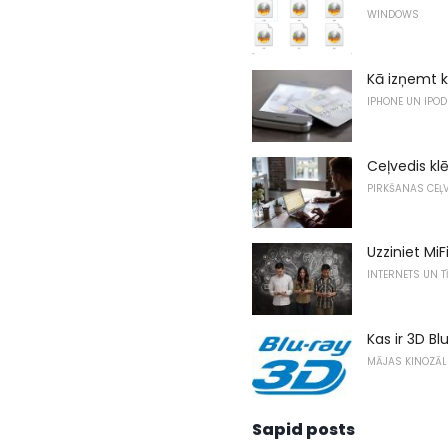
WINDOWS
Kā izņemt k
IPHONE UN IPOD
Ceļvedis k
PIRKŠANAS CEĻV
Uzziniet Mi
INTERNETS UN T
Kas ir 3D B
MĀJAS KINOZĀL
Sapid posts