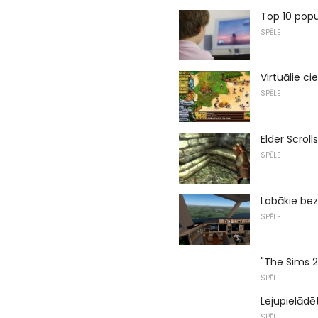
Top 10 pop
SPĒLE
Virtuālie ci
SPĒLE
Elder Scroll
SPĒLE
Labākie bez
SPĒLE
"The Sims 2
SPĒLE
Lejupielādē
SPĒLE