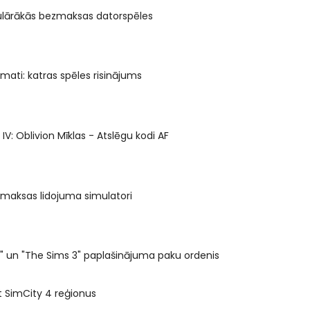
ulārākās bezmaksas datorspēles
emati: katras spēles risinājums
s IV: Oblivion Mīklas - Atslēgu kodi AF
maksas lidojuma simulatori
" un "The Sims 3" paplašinājuma paku ordenis
t SimCity 4 reģionus