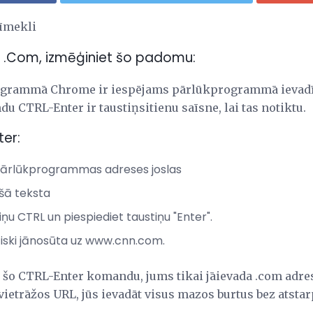
tīmekli
šā .Com, izmēģiniet šo padomu:
rogrammā Chrome ir iespējams pārlūkprogrammā ievadī
 CTRL-Enter ir taustiņsitienu saīsne, lai tas notiktu.
er:
 pārlūkprogrammas adreses joslas
ošā teksta
iņu CTRL un piespiediet taustiņu "Enter".
iski jānosūta uz www.cnn.com.
t šo CTRL-Enter komandu, jums tikai jāievada .com adres
vietrāžos URL, jūs ievadāt visus mazos burtus bez atsta