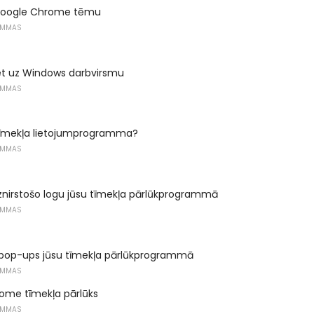
Google Chrome tēmu
AMMAS
iet uz Windows darbvirsmu
AMMAS
r tīmekļa lietojumprogramma?
AMMAS
znirstošo logu jūsu tīmekļa pārlūkprogrammā
AMMAS
 pop-ups jūsu tīmekļa pārlūkprogrammā
AMMAS
ome tīmekļa pārlūks
AMMAS