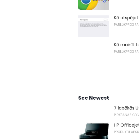
Kā atspējot
PĀRLŪKPROGR
Kā mainīt t
PĀRLŪKPROGR
See Newest
7 labākās U
PIRKŠANAS CEĻV
HP Officejet
PRODUKTU APS