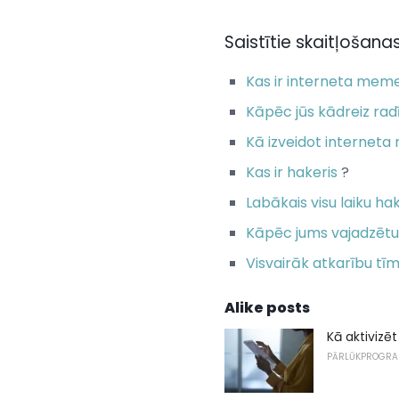
Saistītie skaitļošanas
Kas ir interneta mem
Kāpēc jūs kādreiz ra
Kā izveidot interneta 
Kas ir hakeris
?
Labākais visu laiku ha
Kāpēc jums vajadzētu 
Visvairāk atkarību tī
Alike posts
Kā aktivizēt
PĀRLŪKPROGR