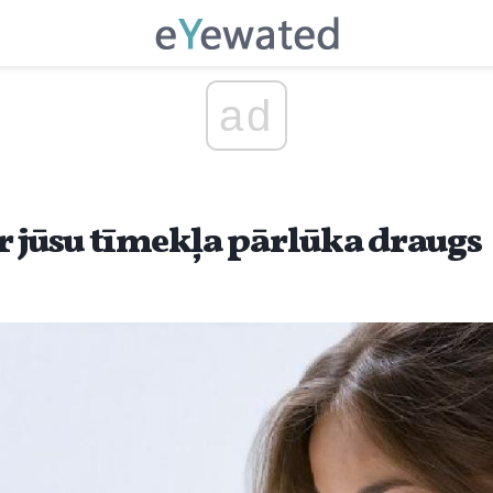
ad
r jūsu tīmekļa pārlūka draugs