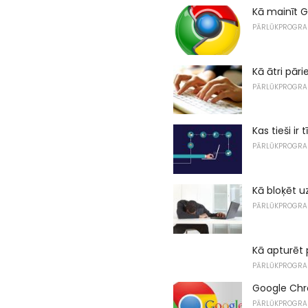
Kā mainīt 
PĀRLŪKPROGR
Kā ātri pār
PĀRLŪKPROGR
Kas tieši i
PĀRLŪKPROGR
Kā bloķēt u
PĀRLŪKPROGR
Kā apturēt
PĀRLŪKPROGR
Google Chr
PĀRLŪKPROGR