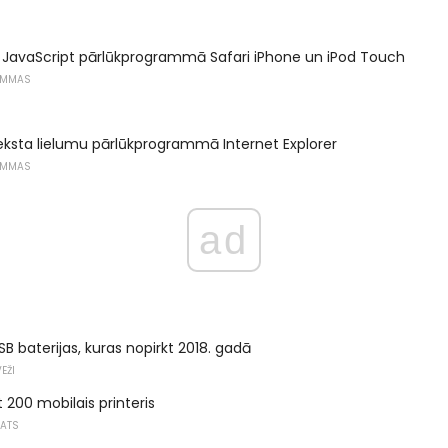
 JavaScript pārlūkprogrammā Safari iPhone un iPod Touch
AMMAS
eksta lielumu pārlūkprogrammā Internet Explorer
AMMAS
ad
SB baterijas, kuras nopirkt 2018. gadā
EŽI
 200 mobilais printeris
KATS