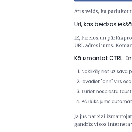
Ātrs veids, kā pārlūkot 
Url, kas beidzas iek
IE, Firefox un pārlūkp
URL adresi jums. Komandu
Kā izmantot CTRL-Ent
Noklikšķiniet uz sava
Ievadiet "cnn" virs es
Turiet nospiestu taust
Pārlūks jums automāt
Ja jūs pareizi izmantoja
gandrīz visos interneta 