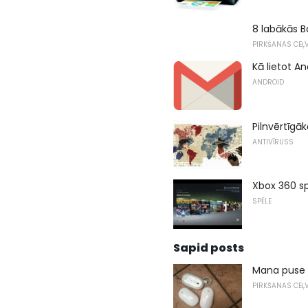
8 labākās B
PIRKŠANAS CEĻV
Kā lietot A
ANDROID
Pilnvērtīg
ANTIVĪRUSS
Xbox 360 s
SPĒLE
Sapid posts
Mana puse n
PIRKŠANAS CEĻV