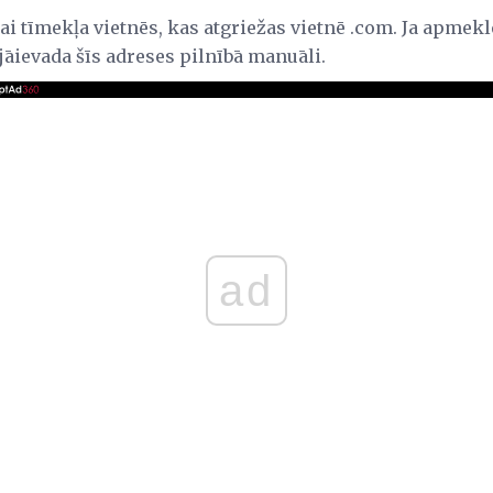
 tīmekļa vietnēs, kas atgriežas vietnē .com. Ja apmeklēja
s jāievada šīs adreses pilnībā manuāli.
ad