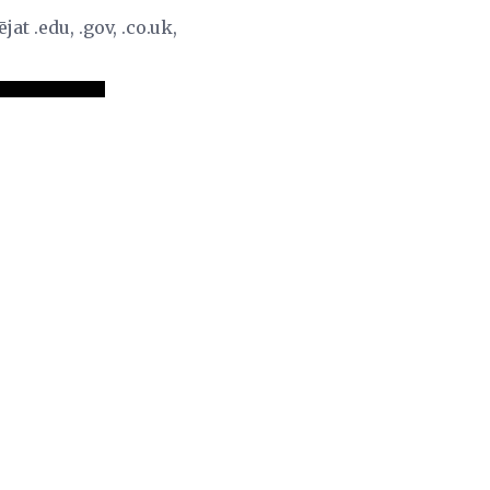
t .edu, .gov, .co.uk,