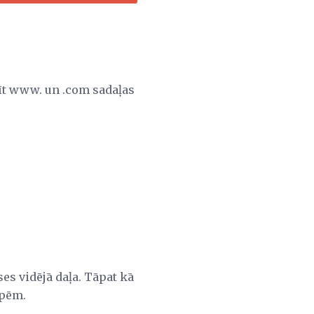
t www. un .com sadaļas
es vidējā daļa. Tāpat kā
rpēm.