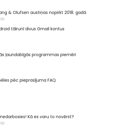
ang & Olufsen austiņas nopirkt 2018. gadā
EŽI
ndroid tālrunī divus Gmail kontus
ākās ļaundabīgās programmas piemēri
pēles pēc pieprasījuma FAQ
edarbosies! Kā es varu to novērst?
EŽI