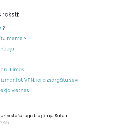
 raksti:
e
?
dītu meme
?
mēdiju
keru filmas
izmantot VPN, lai aizsargātu sevi
mekļa vietnes
 uznirstošo logu bloķētāju Safari
AMMAS