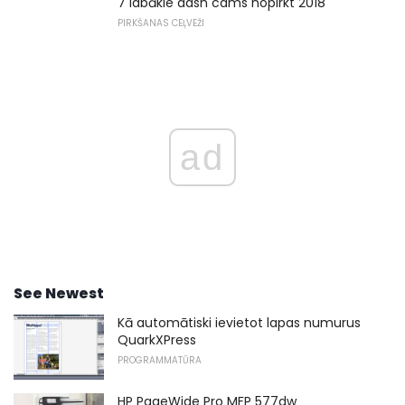
7 labākie dash cams nopirkt 2018
PIRKŠANAS CEĻVEŽI
ad
See Newest
Kā automātiski ievietot lapas numurus
QuarkXPress
PROGRAMMATŪRA
HP PageWide Pro MFP 577dw