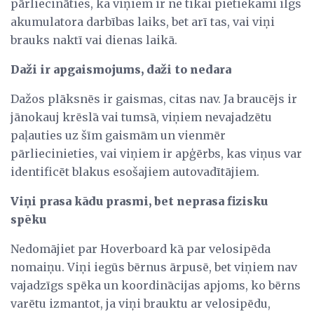
pārliecināties, ka viņiem ir ne tikai pietiekami ilgs
akumulatora darbības laiks, bet arī tas, vai viņi
brauks naktī vai dienas laikā.
Daži ir apgaismojums, daži to nedara
Dažos plāksnēs ir gaismas, citas nav. Ja braucējs ir
jānokauj krēslā vai tumsā, viņiem nevajadzētu
paļauties uz šīm gaismām un vienmēr
pārliecinieties, vai viņiem ir apģērbs, kas viņus var
identificēt blakus esošajiem autovadītājiem.
Viņi prasa kādu prasmi, bet neprasa fizisku
spēku
Nedomājiet par Hoverboard kā par velosipēda
nomaiņu. Viņi iegūs bērnus ārpusē, bet viņiem nav
vajadzīgs spēka un koordinācijas apjoms, ko bērns
varētu izmantot, ja viņi brauktu ar velosipēdu,