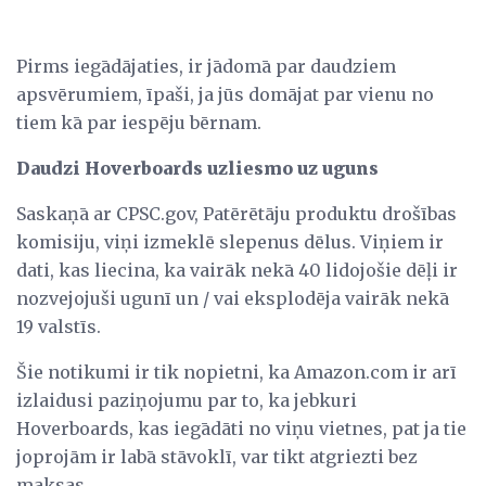
Pirms iegādājaties, ir jādomā par daudziem
apsvērumiem, īpaši, ja jūs domājat par vienu no
tiem kā par iespēju bērnam.
Daudzi Hoverboards uzliesmo uz uguns
Saskaņā ar CPSC.gov, Patērētāju produktu drošības
komisiju, viņi izmeklē slepenus dēlus. Viņiem ir
dati, kas liecina, ka vairāk nekā 40 lidojošie dēļi ir
nozvejojuši ugunī un / vai eksplodēja vairāk nekā
19 valstīs.
Šie notikumi ir tik nopietni, ka Amazon.com ir arī
izlaidusi paziņojumu par to, ka jebkuri
Hoverboards, kas iegādāti no viņu vietnes, pat ja tie
joprojām ir labā stāvoklī, var tikt atgriezti bez
maksas.