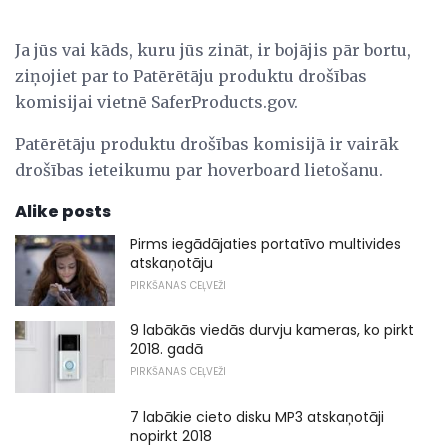
Ja jūs vai kāds, kuru jūs zināt, ir bojājis pār bortu,
ziņojiet par to Patērētāju produktu drošības
komisijai vietnē SaferProducts.gov.
Patērētāju produktu drošības komisijā ir vairāk
drošības ieteikumu par hoverboard lietošanu.
Alike posts
Pirms iegādājaties portatīvo multivides
atskaņotāju
PIRKŠANAS CEĻVEŽI
9 labākās viedās durvju kameras, ko pirkt
2018. gadā
PIRKŠANAS CEĻVEŽI
7 labākie cieto disku MP3 atskaņotāji
nopirkt 2018