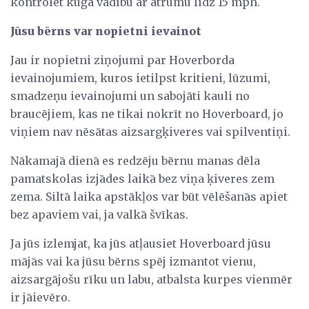
kontrolēt kuģa vadību ar ātrumu līdz 15 mph.
Jūsu bērns var nopietni ievainot
Jau ir nopietni ziņojumi par Hoverborda
ievainojumiem, kuros ietilpst kritieni, lūzumi,
smadzeņu ievainojumi un sabojāti kauli no
braucējiem, kas ne tikai nokrīt no Hoverboard, jo
viņiem nav nēsātas aizsargķiveres vai spilventiņi.
Nākamajā dienā es redzēju bērnu manas dēla
pamatskolas izjādes laikā bez viņa ķiveres zem
zema. Siltā laika apstākļos var būt vēlēšanās apiet
bez apaviem vai, ja valkā švīkas.
Ja jūs izlemjat, ka jūs atļausiet Hoverboard jūsu
mājās vai ka jūsu bērns spēj izmantot vienu,
aizsargājošu rīku un labu, atbalsta kurpes vienmēr
ir jāievēro.