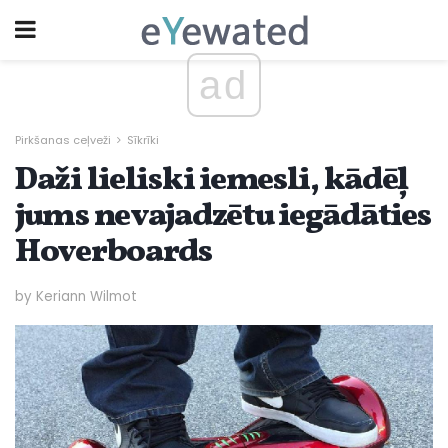
ad
Pirkšanas ceļveži
Sīkrīki
Daži lieliski iemesli, kādēļ
jums nevajadzētu iegādāties
Hoverboards
by Keriann Wilmot