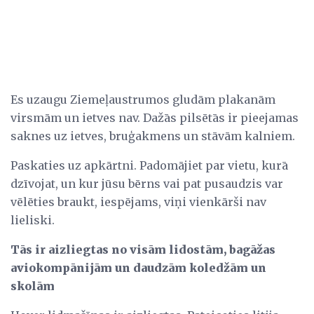
Es uzaugu Ziemeļaustrumos gludām plakanām
virsmām un ietves nav. Dažās pilsētās ir pieejamas
saknes uz ietves, bruģakmens un stāvām kalniem.
Paskaties uz apkārtni. Padomājiet par vietu, kurā
dzīvojat, un kur jūsu bērns vai pat pusaudzis var
vēlēties braukt, iespējams, viņi vienkārši nav
lieliski.
Tās ir aizliegtas no visām lidostām, bagāžas
aviokompānijām un daudzām koledžām un
skolām