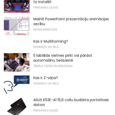
to instalēt
PIRKŠANAS CEĻVEŽI
Mainīt PowerPoint prezentāciju animācijas
secību
PROGRAMMATŪRA
Kas ir Multihoming?
INTERNETS UN TĪKLS
5 labākās vietnes pirkt vai pārdot
automašīnu tiešsaistē
TĪMEKĻA VIETNE UN MEKLĒŠANA
Kas ir Z-viļņa?
INTERNETS UN TĪKLS
ASUS K53E-A1 15,6 collu budžeta portatīvais
dators
PIRKŠANAS CEĻVEŽI