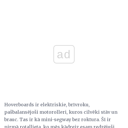
ad
Hoverboards ir elektriskie, brīvroku,
pašbalansējoši motorolleri, kuros cilvēki stāv un
brauc. Tas ir kā mini-segway bez roktura. Šī ir
pirmā rotaļlieta, ko mēs kādreiz esam redzējuši