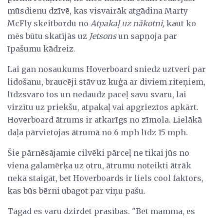
mūsdienu dzīvē, kas visvairāk atgādina Marty
McFly skeitbordu no
Atpakaļ uz nākotni,
kaut ko
mēs būtu skatījās uz
Jetsons
un sapņoja par
īpašumu kādreiz.
Lai gan nosaukums Hoverboard sniedz uztveri par
lidošanu, braucēji stāv uz kuģa ar diviem riteņiem,
līdzsvaro tos un nedaudz paceļ savu svaru, lai
virzītu uz priekšu, atpakaļ vai apgrieztos apkārt.
Hoverboard ātrums ir atkarīgs no zīmola. Lielākā
daļa pārvietojas ātrumā no 6 mph līdz 15 mph.
Šie pārnēsājamie cilvēki pārceļ ne tikai jūs no
viena galamērķa uz otru, ātrumu noteikti ātrāk
nekā staigāt, bet Hoverboards ir liels cool faktors,
kas būs bērni ubagot par viņu pašu.
Tagad es varu dzirdēt prasības. "Bet mamma, es