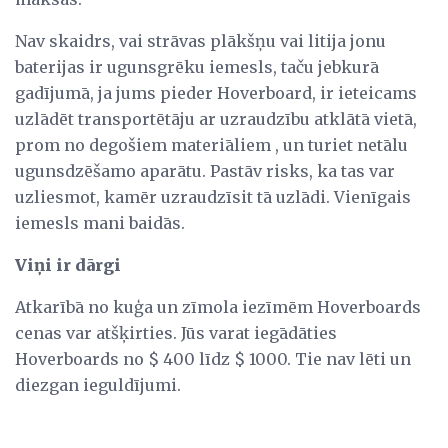
Nav skaidrs, vai strāvas plākšņu vai litija jonu
baterijas ir ugunsgrēku iemesls, taču jebkurā
gadījumā, ja jums pieder Hoverboard, ir ieteicams
uzlādēt transportētāju ar uzraudzību atklātā vietā,
prom no degošiem materiāliem , un turiet netālu
ugunsdzēšamo aparātu. Pastāv risks, ka tas var
uzliesmot, kamēr uzraudzīsit tā uzlādi. Vienīgais
iemesls mani baidās.
Viņi ir dārgi
Atkarībā no kuģa un zīmola iezīmēm Hoverboards
cenas var atšķirties. Jūs varat iegādāties
Hoverboards no $ 400 līdz $ 1000. Tie nav lēti un
diezgan ieguldījumi.