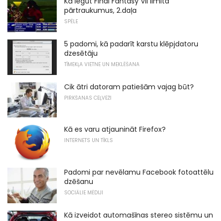
Kā iegūt Final Fantasy VII limita
pārtraukumus, 2.daļa
SPĒLE
5 padomi, kā padarīt karstu klēpjdatoru
dzesētāju
TĪMEKĻA VIETNE UN MEKLĒŠANA
Cik ātri datoram patiešām vajag būt?
PIRKŠANAS CEĻVEŽI
Kā es varu atjaunināt Firefox?
INTERNETS UN TĪKLS
Padomi par nevēlamu Facebook fotoattēlu
dzēšanu
SOCIĀLIE MĒDIJI
Kā izveidot automašīnas stereo sistēmu un