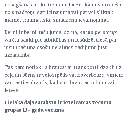
nosegšanas un kritieniem, laužot kaulus un ciešot
no smadzeņu satricinājuma vai pat vēl sliktāk,
mainot traumatisku smadzeņu ievainojumu.
Bērni ir bērni, taču jums jāzina, ka jūs personīgi
varētu saukt pie atbildības un iesūdzēt tiesā par
jūsu īpašumā esošu nelaimes gadījumu jūsu
uzraudzībā.
Tas pats notiek, ja braucat ar transportlīdzekli uz
ceļa un bērns ir velosipēds vai hoverboard, viņiem
var rasties drauds, kad viņi brauc ar ceļiem vai
ietves.
Lielākā daļa sarakstu ir ieteicamās vecuma
grupas 13+ gadu vecumā