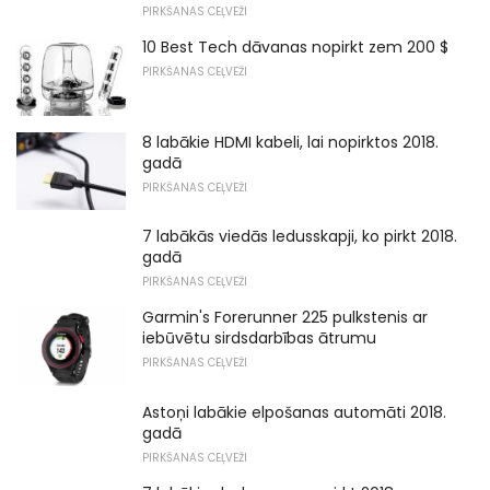
PIRKŠANAS CEĻVEŽI
10 Best Tech dāvanas nopirkt zem 200 $
PIRKŠANAS CEĻVEŽI
8 labākie HDMI kabeli, lai nopirktos 2018.
gadā
PIRKŠANAS CEĻVEŽI
7 labākās viedās ledusskapji, ko pirkt 2018.
gadā
PIRKŠANAS CEĻVEŽI
Garmin's Forerunner 225 pulkstenis ar
iebūvētu sirdsdarbības ātrumu
PIRKŠANAS CEĻVEŽI
Astoņi labākie elpošanas automāti 2018.
gadā
PIRKŠANAS CEĻVEŽI