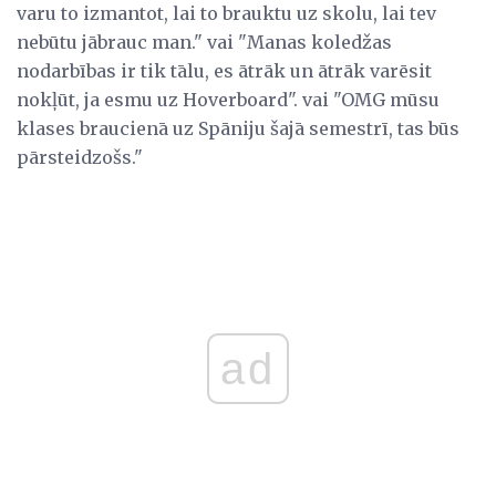
varu to izmantot, lai to brauktu uz skolu, lai tev
nebūtu jābrauc man." vai "Manas koledžas
nodarbības ir tik tālu, es ātrāk un ātrāk varēsit
nokļūt, ja esmu uz Hoverboard". vai "OMG mūsu
klases braucienā uz Spāniju šajā semestrī, tas būs
pārsteidzošs."
ad