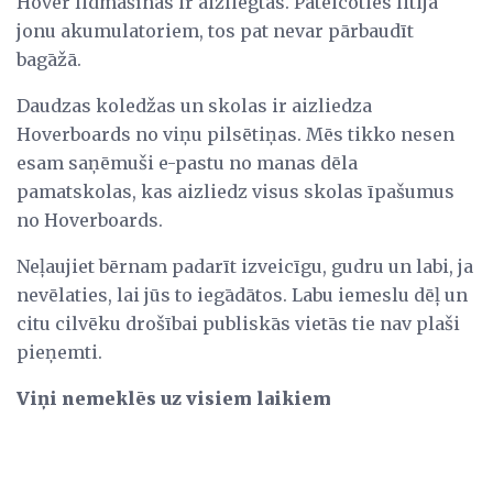
Hover lidmašīnas ir aizliegtas. Pateicoties litija
jonu akumulatoriem, tos pat nevar pārbaudīt
bagāžā.
Daudzas koledžas un skolas ir aizliedza
Hoverboards no viņu pilsētiņas. Mēs tikko nesen
esam saņēmuši e-pastu no manas dēla
pamatskolas, kas aizliedz visus skolas īpašumus
no Hoverboards.
Neļaujiet bērnam padarīt izveicīgu, gudru un labi, ja
nevēlaties, lai jūs to iegādātos. Labu iemeslu dēļ un
citu cilvēku drošībai publiskās vietās tie nav plaši
pieņemti.
Viņi nemeklēs uz visiem laikiem