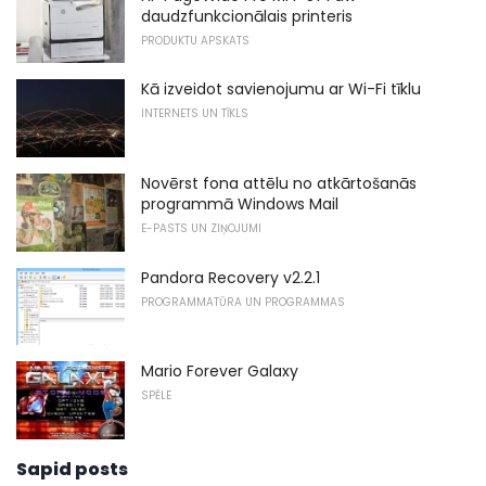
daudzfunkcionālais printeris
PRODUKTU APSKATS
Kā izveidot savienojumu ar Wi-Fi tīklu
INTERNETS UN TĪKLS
Novērst fona attēlu no atkārtošanās
programmā Windows Mail
E-PASTS UN ZIŅOJUMI
Pandora Recovery v2.2.1
PROGRAMMATŪRA UN PROGRAMMAS
Mario Forever Galaxy
SPĒLE
Sapid posts