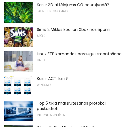
Kas ir 3D attēlojums CG cauruļvadā?
JAUNS UN NĀKAMAIS
Sims 2 Mīklas kodi un Xbox noslēpumi
SPĒLE
Linux FTP komandas paraugu izmantošana
LINUX
Kas ir ACT fails?
WINDOWS
Top 5 tīkla maršrutēšanas protokoli
paskaidroti
INTERNETS UN TĪKLS