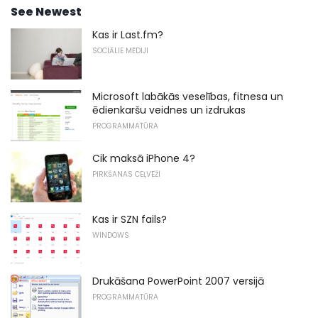
See Newest
Kas ir Last.fm?
SOCIĀLIE MĒDIJI
Microsoft labākās veselības, fitnesa un
ēdienkaršu veidnes un izdrukas
PROGRAMMATŪRA
Cik maksā iPhone 4?
PIRKŠANAS CEĻVEŽI
Kas ir SZN fails?
WINDOWS
Drukāšana PowerPoint 2007 versijā
PROGRAMMATŪRA