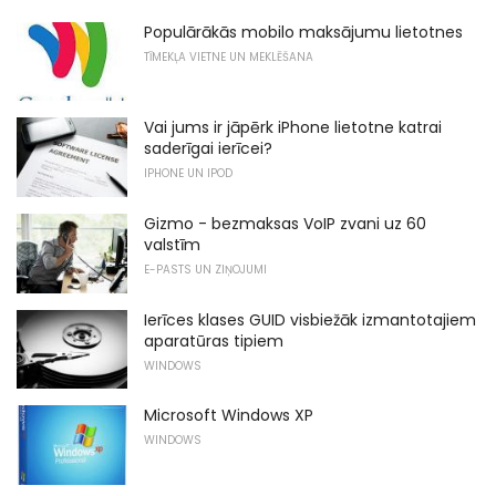
Populārākās mobilo maksājumu lietotnes
TĪMEKĻA VIETNE UN MEKLĒŠANA
Vai jums ir jāpērk iPhone lietotne katrai
saderīgai ierīcei?
IPHONE UN IPOD
Gizmo - bezmaksas VoIP zvani uz 60
valstīm
E-PASTS UN ZIŅOJUMI
Ierīces klases GUID visbiežāk izmantotajiem
aparatūras tipiem
WINDOWS
Microsoft Windows XP
WINDOWS