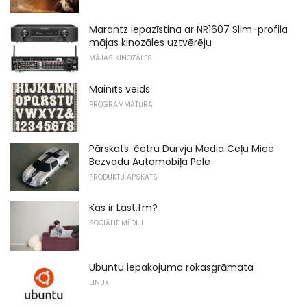
Marantz iepazīstina ar NR1607 Slim-profila
mājas kinozāles uztvērēju
MĀJAS KINOZĀLES
Mainīts veids
PROGRAMMATŪRA
Pārskats: četru Durvju Media Ceļu Mice
Bezvadu Automobiļa Pele
PRODUKTU APSKATS
Kas ir Last.fm?
SOCIĀLIE MĒDIJI
Ubuntu iepakojuma rokasgrāmata
LINUX