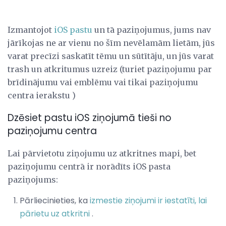
Izmantojot
iOS pastu
un tā paziņojumus, jums nav
jārīkojas ne ar vienu no šīm nevēlamām lietām, jūs
varat precīzi saskatīt tēmu un sūtītāju, un jūs varat
trash un atkritumus uzreiz (turiet paziņojumu par
brīdinājumu vai emblēmu vai tikai paziņojumu
centra ierakstu )
Dzēsiet pastu iOS ziņojumā tieši no
paziņojumu centra
Lai pārvietotu ziņojumu uz atkritnes mapi, bet
paziņojumu centrā ir norādīts iOS pasta
paziņojums:
Pārliecinieties, ka
izmestie ziņojumi ir iestatīti, lai
pārietu uz atkritni
.