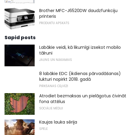
Brother MFC-J6520DW daudzfunkciju
printeris
PRODUKTU APSKATS
Sapid posts
Labākie veidi, kā likumīgi izsekot mobilo
tālruni
JAUNS UN NĀKAMAIS
8 labākie EDC (ikdienas pārvadāšanas)
lukturi nopirkt 2018. gadā
PIRKŠANAS CEĻVEŽI
Atrodiet bezmaksas un pielāgotus čivināt
fona attēlus
SOCIĀLIE MĒDIJI
Kaujas lauka sērija
SPĒLE