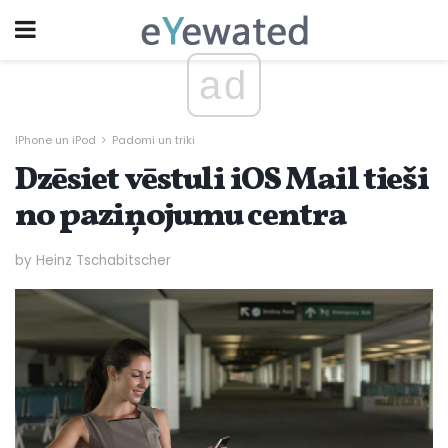
ad
IPhone un iPod
Padomi un triki
Dzēsiet vēstuli iOS Mail tieši
no paziņojumu centra
by Heinz Tschabitscher