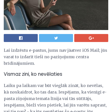
Lai izdzēstu e-pastus, jums nav jāatver iOS Mail; jūs
varat to izdarīt tieši no paziņojumu centra
brīdinājumiem.
Vismaz zini, ko nevēlaties
Laiku pa laikam var būt vieglāk zināt, ko nevēlas,
kā noskaidrot, ko tas dara. Iespējams, ka vienīgi e-
pasta ziņojuma temata līnija vai tās sūtītājs,
iespējams, bieži vien pietiek, lai jūs varētu saprast,
vai tie nav? - ka jūs nevēlaties šo e-pastu; jūs