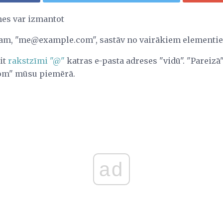
mes var izmantot
ram, "me@example.com", sastāv no vairākiem elementi
it
rakstzīmi "@"
katras e-pasta adreses "vidū". "Pareizā
om" mūsu piemērā.
ad