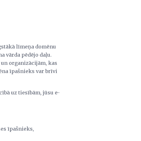
augstākā līmeņa domēnu
na vārda pēdējo daļu.
 un organizācijām, kas
na īpašnieks var brīvi
.
cībā uz tiesībām, jūsu e-
ses īpašnieks,