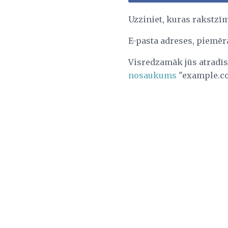
Uzziniet, kuras rakstzī
E-pasta adreses, piemē
Visredzamāk jūs atradīs
nosaukums
"example.c