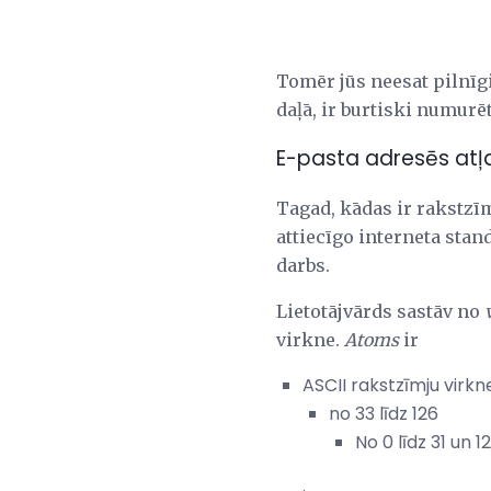
Tomēr jūs neesat pilnīgi
daļā, ir burtiski numurēts
E-pasta adresēs atļ
Tagad, kādas ir rakstzīm
attiecīgo interneta stan
darbs.
Lietotājvārds sastāv no
virkne.
Atoms
ir
ASCII rakstzīmju virkn
no 33 līdz 126
No 0 līdz 31 un 