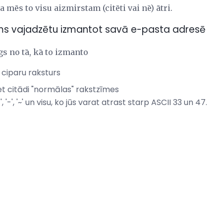
a mēs to visu aizmirstam (citēti vai nē) ātri.
ums vajadzētu izmantot savā e-pasta adresē
gs no tā, kā to izmanto
 ciparu raksturs
et citādi "normālas" rakstzīmes
 '*' '+', '-', '~' un visu, ko jūs varat atrast starp ASCII 33 un 47.