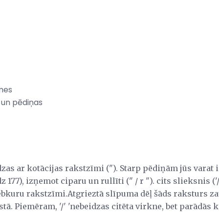
īmes
 un pēdiņas
zas ar kotācijas rakstzīmi ("). Starp pēdiņām jūs varat i
177), izņemot ciparu un rullīti (" / r "). cits slieksnis ('/'
ebkuru rakstzīmi.Atgrieztā slīpuma dēļ šāds raksturs z
ā. Piemēram, '/' 'nebeidzas citēta virkne, bet parādās kā