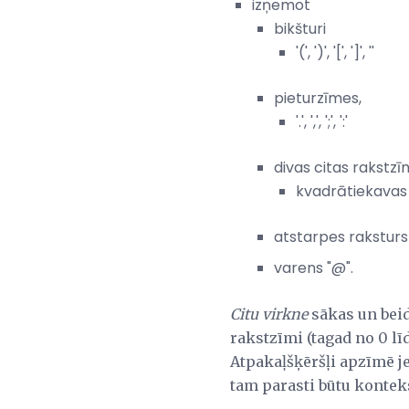
izņemot
bikšturi
'(', ')', '[', ']', ''
pieturzīmes,
'.', ',', ';', ':'
divas citas rakstz
kvadrātiekavas
atstarpes raksturs
varens "@".
Citu virkne
sākas un beid
rakstzīmi (tagad no 0 līdz 
Atpakaļšķēršļi apzīmē j
tam parasti būtu kontekst