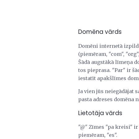
Domēna vārds
Domēni internetā izpild
(piemēram, "com", "org",
Šādā augstākā līmeņa do
tos pieprasa. "Par" ir 
iestatīt apakšlīmes domē
Ja vien jūs neiegādājat 
pasta adreses domēna 
Lietotāja vārds
"@" Zīmes "pa kreisi" ir
piemēram, "es".