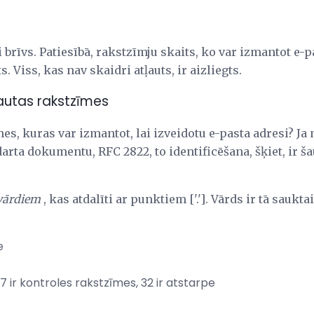
 brīvs. Patiesībā, rakstzīmju skaits, ko var izmantot e-p
. Viss, kas nav skaidri atļauts, ir aizliegts.
autas rakstzīmes
es, kuras var izmantot, lai izveidotu e-pasta adresi? J
darta dokumentu, RFC 2822, to identificēšana, šķiet, ir 
vārdiem
, kas atdalīti ar punktiem ['.']. Vārds ir tā saukta
e
127 ir kontroles rakstzīmes, 32 ir atstarpe