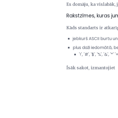
Es domāju, ka vislabāk, j
Rakstzīmes, kuras j
Kāds standarts ir atkarī
jebkurš ASCII burtu un
plus daži iedomātā, b
'!', '#', '$', '%', '&',
Īsāk sakot, izmantojiet