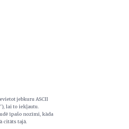
evietot jebkuru ASCII
), lai to iekļautu.
audē īpašo nozīmi, kāda
 citāts tajā.