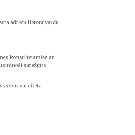
asta adrešu lietotājvārdu
a mēs konsultējamies ar
šausminoši sarežģīts
is
atoms
vai citēta