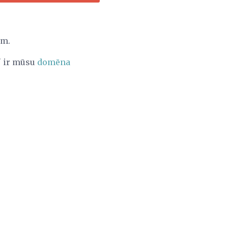
em.
" ir mūsu
domēna