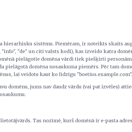
a hierarhisku sistēmu. Piemēram, ir noteikts skaits 
 "info", "de" un citi valsts kodi), kas izveido katra domē
mēnā pielāgotie domēna vārdi tiek piešķirti personām
šāda pielāgotā domēna nosaukuma piemērs. Pēc tam domē
nus, lai veidotu kaut ko līdzīgu "boetius.example.com"
savu domēnu, jums nav daudz vārdu (vai pat izvēles) attie
nosaukumu.
 lietotājvārds. Tas nozīmē, kurš domēnā ir e-pasta adre