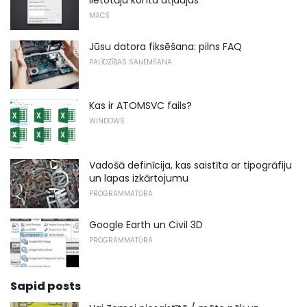
MACS
Jūsu datora fiksēšana: pilns FAQ
PALĪDZĪBAS SAŅEMŠANA
Kas ir ATOMSVC fails?
WINDOWS
Vadošā definīcija, kas saistīta ar tipogrāfiju
un lapas izkārtojumu
PROGRAMMATŪRA
Google Earth un Civil 3D
PROGRAMMATŪRA
Sapid posts