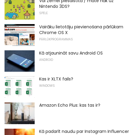
Vai Zemei piesaistītā / māte nāk uz
Nintendo 3DS?
SPĒLE
Vairāku lietotāju pievienošana pārlūkam
Chrome OS X
PĀRLŪKPROGRAMMAS
Kā atjaunināt savu Android OS
ANDROID
Kas ir XLTX fails?
WINDOWS
Amazon Echo Plus: kas tas ir?
Kā padarīt naudu par Instagram Influencer