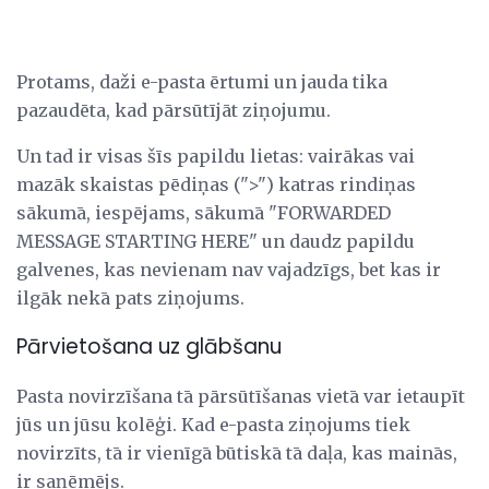
Protams, daži e-pasta ērtumi un jauda tika
pazaudēta, kad pārsūtījāt ziņojumu.
Un tad ir visas šīs papildu lietas: vairākas vai
mazāk skaistas pēdiņas (">") katras rindiņas
sākumā, iespējams, sākumā "FORWARDED
MESSAGE STARTING HERE" un daudz papildu
galvenes, kas nevienam nav vajadzīgs, bet kas ir
ilgāk nekā pats ziņojums.
Pārvietošana uz glābšanu
Pasta novirzīšana tā pārsūtīšanas vietā var ietaupīt
jūs un jūsu kolēģi. Kad e-pasta ziņojums tiek
novirzīts, tā ir vienīgā būtiskā tā daļa, kas mainās,
ir saņēmējs.