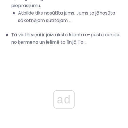
pieprasījumu.
Atbilde tiks nosūtīta jums. Jums to jānosūta
sākotnējam sūtītājam ...
Tā vietā viņai ir jāizraksta klienta e-pasta adrese
no ķermeņa un ielīmē to līnijā To :.
ad