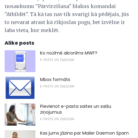
nosaukumu "Pārvirzīšana" blakus komandai
"Atbildēt". Tā kā tas nav tik svarīgi kā pēdējais, jūs
to nevarat atrast kā rīkjoslas pogu, bet izvēlne ir
laba vieta, kur meklēt.
Alike posts
Ko nozīmē akronīms MWF?
E-PASTS UN ZIŅOJUMI
Mbox formāts
E-PASTS UN ZIŅOJUMI
Pievienot e-pasta saites un saišu
ziņojumus
E-PASTS UN ZIŅOJUMI
Kas jums jāzina par Mailer Daemon Spam