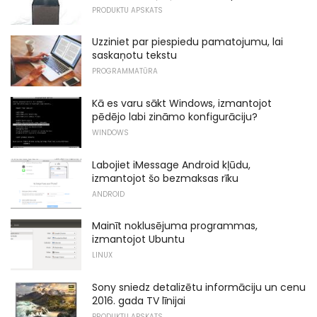
PRODUKTU APSKATS
Uzziniet par piespiedu pamatojumu, lai
saskaņotu tekstu
PROGRAMMATŪRA
Kā es varu sākt Windows, izmantojot
pēdējo labi zināmo konfigurāciju?
WINDOWS
Labojiet iMessage Android kļūdu,
izmantojot šo bezmaksas rīku
ANDROID
Mainīt noklusējuma programmas,
izmantojot Ubuntu
LINUX
Sony sniedz detalizētu informāciju un cenu
2016. gada TV līnijai
PRODUKTU APSKATS