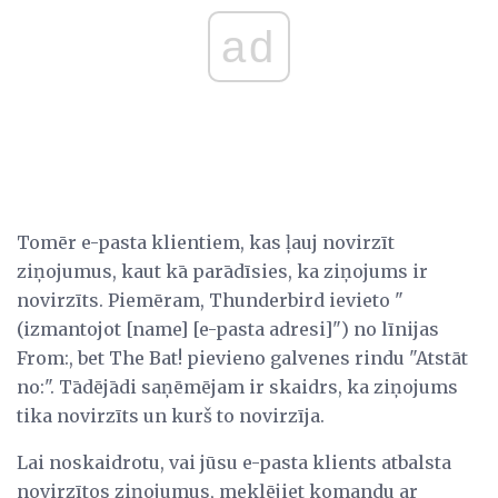
ad
Tomēr e-pasta klientiem, kas ļauj novirzīt
ziņojumus, kaut kā parādīsies, ka ziņojums ir
novirzīts. Piemēram, Thunderbird ievieto "
(izmantojot [name] [e-pasta adresi]") no līnijas
From:, bet The Bat! pievieno galvenes rindu "Atstāt
no:". Tādējādi saņēmējam ir skaidrs, ka ziņojums
tika novirzīts un kurš to novirzīja.
Lai noskaidrotu, vai jūsu e-pasta klients atbalsta
novirzītos ziņojumus, meklējiet komandu ar