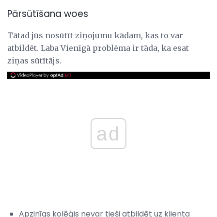
Pārsūtīšana woes
Tātad jūs nosūtīt ziņojumu kādam, kas to var
atbildēt. Laba Vienīgā problēma ir tāda, ka esat
ziņas sūtītājs.
ad
Apzinīgs kolēģis nevar tieši atbildēt uz klienta