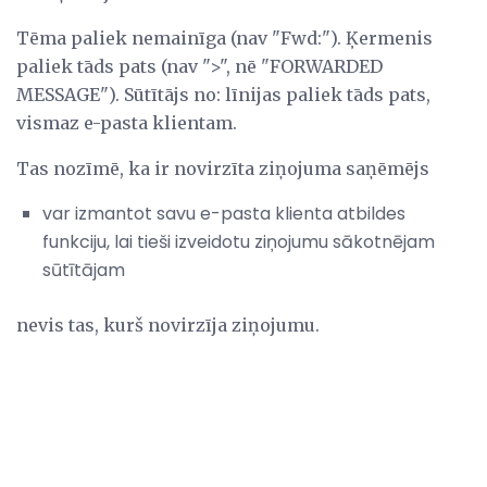
Tēma paliek nemainīga (nav "Fwd:"). Ķermenis
paliek tāds pats (nav ">", nē "FORWARDED
MESSAGE"). Sūtītājs no: līnijas paliek tāds pats,
vismaz e-pasta klientam.
Tas nozīmē, ka ir novirzīta ziņojuma saņēmējs
var izmantot savu e-pasta klienta atbildes
funkciju, lai tieši izveidotu ziņojumu sākotnējam
sūtītājam
nevis tas, kurš novirzīja ziņojumu.