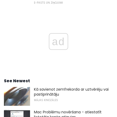
E-PASTS UN ZIŅOJUMI
ad
See Newest
Kā savienot zemfrekorda ar uztvērēju vai
pastiprinātāju
MĀJAS KINOZĀLES
Mac Problēmu novēršana - atiestatīt
lietotāja konta atļaujas