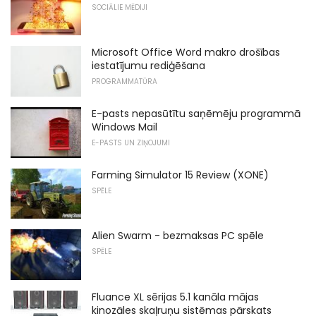
SOCIĀLIE MĒDIJI
Microsoft Office Word makro drošības
iestatījumu rediģēšana
PROGRAMMATŪRA
E-pasts nepasūtītu saņēmēju programmā
Windows Mail
E-PASTS UN ZIŅOJUMI
Farming Simulator 15 Review (XONE)
SPĒLE
Alien Swarm - bezmaksas PC spēle
SPĒLE
Fluance XL sērijas 5.1 kanāla mājas
kinozāles skaļruņu sistēmas pārskats