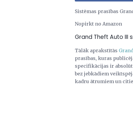
Sistēmas prasības Gran
Nopirkt no Amazon
Grand Theft Auto III
Tālāk aprakstītās
Grand
prasības, kuras publicē
specifikācijas ir absolū
bez jebkādiem veiktspēj
kadru ātrumiem un citi