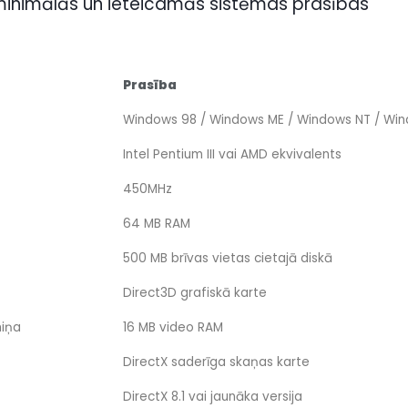
 minimālās un ieteicamās sistēmas prasības
Prasība
Windows 98 / Windows ME / Windows NT / Wi
Intel Pentium III vai AMD ekvivalents
450MHz
64 MB RAM
500 MB brīvas vietas cietajā diskā
Direct3D grafiskā karte
miņa
16 MB video RAM
DirectX saderīga skaņas karte
DirectX 8.1 vai jaunāka versija