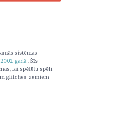
camās sistēmas
 2001. gadā
. Šīs
as, lai spēlētu spēli
em glitches, zemiem