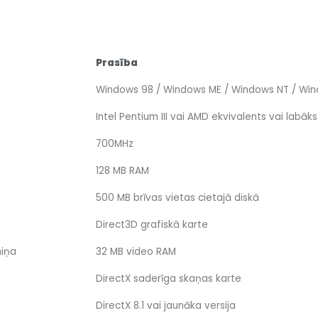
Prasība
Windows 98 / Windows ME / Windows NT / Wi
Intel Pentium III vai AMD ekvivalents vai labāks
700MHz
128 MB RAM
500 MB brīvas vietas cietajā diskā
Direct3D grafiskā karte
miņa
32 MB video RAM
DirectX saderīga skaņas karte
DirectX 8.1 vai jaunāka versija