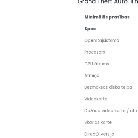
Grand Theft Auto III
Minimālās prasības
Spec
Operētājsistēma
Procesors
CPU ātrums
Atmiņa
Bezmaksas diska telpa
Videokarte
Dažāda video karte / at
Skaņas karte
DirectX versija