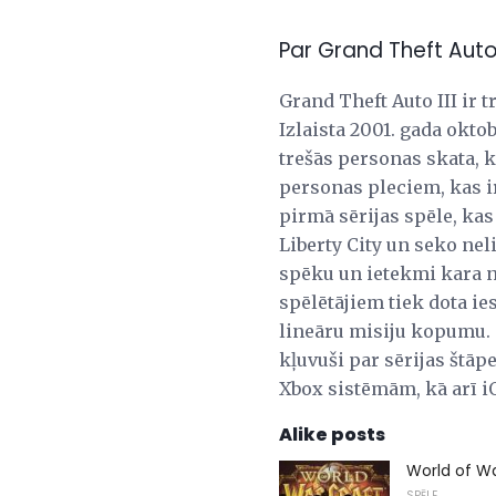
Par Grand Theft Auto 
Grand Theft Auto III ir 
Izlaista 2001. gada oktob
trešās personas skata,
personas pleciem, kas ir
pirmā sērijas spēle, kas
Liberty City un seko nel
spēku un ietekmi kara n
spēlētājiem tiek dota ie
lineāru misiju kopumu. 
kļuvuši par sērijas štāp
Xbox sistēmām, kā arī i
Alike posts
World of W
SPĒLE