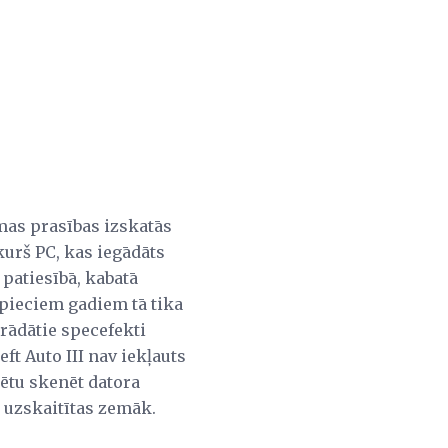
ēmas prasības izskatās
urš PC, kas iegādāts
patiesībā, kabatā
 pieciem gadiem tā tika
trādātie specefekti
t Auto III nav iekļauts
ētu skenēt datora
s uzskaitītas zemāk.