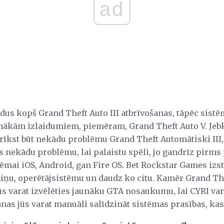
ad
gadus kopš Grand Theft Auto III atbrīvošanas, tāpēc sist
unākām izlaidumiem, piemēram, Grand Theft Auto V. Jebk
rīkst būt nekādu problēmu Grand Theft Automātiski III, 
 nekādu problēmu, lai palaistu spēli, jo gandrīz pirms
tēmai iOS, Android, gan Fire OS. Bet Rockstar Games izs
iņu, operētājsistēmu un daudz ko citu. Kamēr Grand Thef
ūs varat izvēlēties jaunāku GTA nosaukumu, lai CYRI var
nas jūs varat manuāli salīdzināt sistēmas prasības, ka