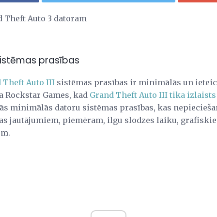
d Theft Auto 3 datoram
 sistēmas prasības
 Theft Auto III
sistēmas prasības ir minimālās un ietei
ja Rockstar Games, kad
Grand Theft Auto III tika izlaists
tās minimālās datoru sistēmas prasības, kas nepieciešam
as jautājumiem, piemēram, ilgu slodzes laiku, grafiski
em.