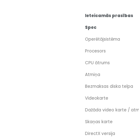
Ieteicamās prasības
Spec
Operētājsistēma
Procesors
CPU ātrums
Atmiņa
Bezmaksas diska telpa
Videokarte
Dažāda video karte / at
Skaņas karte
DirectX versija