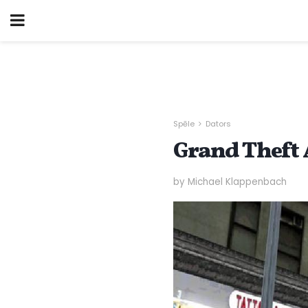
Spēle
Dators
Grand Theft 
by Michael Klappenbach