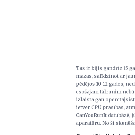
Tas ir bijis gandrīz 15 
mazas, salīdzinot ar ja
pēdējos 10-12 gados, ned
esošajam tālrunim nebūs
izlaista gan operētājsis
ietver CPU prasības, atm
CanYouRunIt datubāzē, j
aparatūru. No šī skenēša