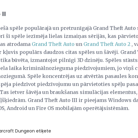
III
trešā spēle populārajā un pretrunīgajā Grand Theft Auto 
rī šī spēle iezīmēja lielas izmaiņas sērijās, kas pārviet
 kas atrodama
Grand Theft Auto
un
Grand Theft Auto 2
, v
 kļuvis populārs daudzos citas spēles un šāvēji. Grand Th
 tika būvēta, izmantojot pilnīgi 3D dzinēju. Spēles stāst
iela laika kriminālnozieguma piedzīvojumiem, jo ​​viņš c
oziegumā. Spēle koncentrējas uz atvērtās pasaules kon
spēja piedzīvot piedzīvojumu un pārvietoties spēļu pasau
Tas ietver šāvēja un braukšanas simulācijas elementus, 
eļšķiedrām. Grand Theft Auto III ir pieejams Windows da
OS, Android un Fire OS mobilajām operētājsistēmām.
arcraft Dungeon etiķete