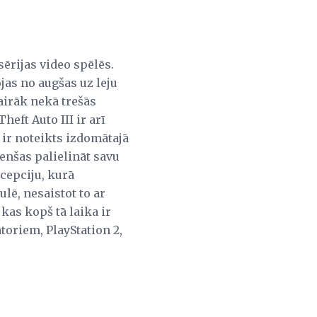
sērijas video spēlēs.
ojas no augšas uz leju
airāk nekā trešās
eft Auto III ir arī
s ir noteikts izdomātajā
enšas palielināt savu
cepciju, kurā
lē, nesaistot to ar
kas kopš tā laika ir
toriem, PlayStation 2,