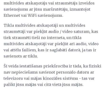
multivides atskaņotājs vai straumētājs izveidos
savienojumu ar jūsu maršrutētāju, izmantojot
Ethernet vai WiFi savienojumu.
Tīkla multivides atskaņotāji un multivides
straumētāji var piekļūt audio / video saturam, kas
tiek straumēti tieši no interneta, un tīkla
multivides atskaņotāji var piekļūt arī audio, video
vai attēlu failiem, kas ir saglabāti datorā, ja tas ir
savienots ar tīklu.
Šī veida iestatīšanas priekšrocība ir tāda, ka fiziski
nav nepieciešams savienot personālo datoru ar
televizoru vai mājas kinozāles sistēmu - tas var
palikt jūsu mājās vai citā vietā jūsu mājās.