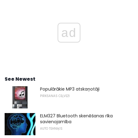
ad
See Newest
Populārākie MP3 atskaņotāji
PIRKŠANAS CEĻVEŽI
ELM327 Bluetooth skenēšanas rīka
savienojamība
AUTO TEHNIĶIS