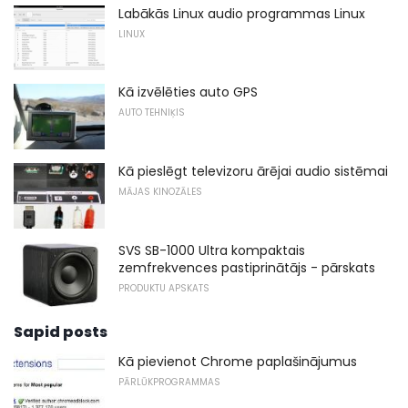
Labākās Linux audio programmas Linux
LINUX
Kā izvēlēties auto GPS
AUTO TEHNIĶIS
Kā pieslēgt televizoru ārējai audio sistēmai
MĀJAS KINOZĀLES
SVS SB-1000 Ultra kompaktais
zemfrekvences pastiprinātājs - pārskats
PRODUKTU APSKATS
Sapid posts
Kā pievienot Chrome paplašinājumus
PĀRLŪKPROGRAMMAS