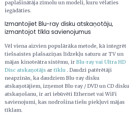
paplašinātāja zīmolu un modeli, kuru vēlaties
iegādāties.
Izmantojiet Blu-ray disku atskaņotāju,
izmantojot tīkla savienojumus
Vēl viena aizvien populārāka metode, kā integrēt
tiešsaistes plašsaziņas līdzekļu saturu ar TV un
mājas kinoteātra sistēmu, ir
Blu-ray vai Ultra HD
Disc atskaņotājs
ar
tīklu
. Daudzi patērētāji
neapzinās, ka daudziem Blu-ray disku
atskaņotājiem, izņemot Blu-ray / DVD un CD disku
atskaņošanu, ir arī iebūvēti Ethernet vai WiFi
savienojumi, kas nodrošina tiešu piekļuvi mājas
tīklam.