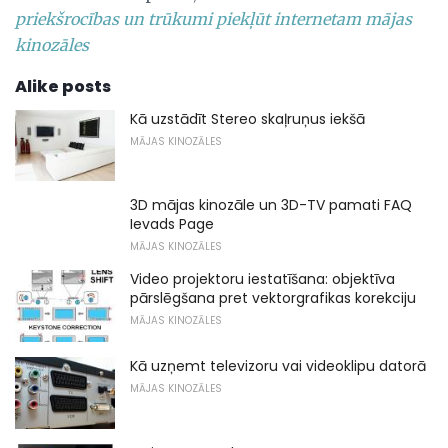
priekšrocības un trūkumi piekļūt internetam mājas
kinozāles
Alike posts
Kā uzstādīt Stereo skaļruņus iekšā
MĀJAS KINOZĀLES
3D mājas kinozāle un 3D-TV pamati FAQ
Ievads Page
MĀJAS KINOZĀLES
Video projektoru iestatīšana: objektīva
pārslēgšana pret vektorgrafikas korekciju
MĀJAS KINOZĀLES
Kā uzņemt televizoru vai videoklipu datorā
MĀJAS KINOZĀLES