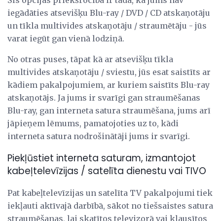
Šīs opcijas priekšrocība ir tāda, ka jums nav
iegādāties atsevišķu Blu-ray / DVD / CD atskaņotāju
un tīkla multivides atskaņotāju / straumētāju - jūs
varat iegūt gan vienā lodziņā.
No otras puses, tāpat kā ar atsevišķu tīkla
multivides atskaņotāju / sviestu, jūs esat saistīts ar
kādiem pakalpojumiem, ar kuriem saistīts Blu-ray
atskaņotājs. Ja jums ir svarīgi gan straumēšanas
Blu-ray, gan interneta satura straumēšana, jums arī
jāpieņem lēmums, pamatojoties uz to, kādi
interneta satura nodrošinātāji jums ir svarīgi.
Piekļūstiet interneta saturam, izmantojot
kabeļtelevīzijas / satelīta dienestu vai TIVO
Pat kabeļtelevīzijas un satelīta TV pakalpojumi tiek
iekļauti aktīvajā darbībā, sākot no tiešsaistes satura
straumēšanas, lai skatītos televizorā vai klausītos