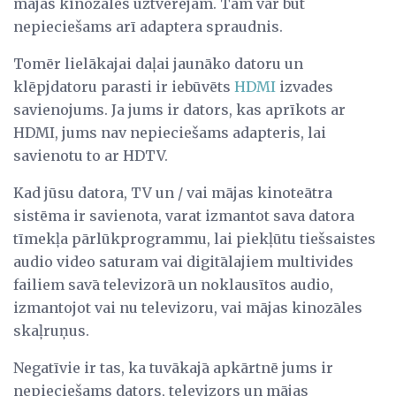
mājas kinozāles uztvērējam. Tam var būt
nepieciešams arī adaptera spraudnis.
Tomēr lielākajai daļai jaunāko datoru un
klēpjdatoru parasti ir iebūvēts
HDMI
izvades
savienojums. Ja jums ir dators, kas aprīkots ar
HDMI, jums nav nepieciešams adapteris, lai
savienotu to ar HDTV.
Kad jūsu datora, TV un / vai mājas kinoteātra
sistēma ir savienota, varat izmantot sava datora
tīmekļa pārlūkprogrammu, lai piekļūtu tiešsaistes
audio video saturam vai digitālajiem multivides
failiem savā televizorā un noklausītos audio,
izmantojot vai nu televizoru, vai mājas kinozāles
skaļruņus.
Negatīvie ir tas, ka tuvākajā apkārtnē jums ir
nepieciešams dators, televizors un mājas