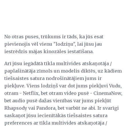
No otras puses, trūkums ir tāds, ka jūs esat
pievienojis vēl vienu "lodziņu", lai jūsu jau
iestrēdzis mājas kinozāles iestatīšana.
Arī jūsu iegādātā tīkla multivides atskaņotāja /
paplašinātāja zīmols un modelis diktēs, uz kādiem
tiešsaistes satura nodrošinātājiem jums ir
piekļuve. Viens lodziņš var dot jums piekļuvi Vudu,
otram - Netflix, bet otram video pusē - CinemaNow,
bet audio pusē dažas vienības var jums piekļūt
Rhapsody vai Pandora, bet varbūt ne abi. Ir svarīgi
saskaņot jūsu iecienītākās tiešsaistes satura
preferences ar tīkla multivides atskaņotāja /