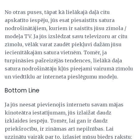
No otras puses, tāpat kā lielākajā daļā citu
apskatīto iespēju, jūs esat piesaistīts satura
nodrošinātājiem, kuriem ir saistīts jūsu zīmola /
modeļa TV. Ja jūs izslēdzat savu televizoru ar citu
zīmolu, vēlāk varat zaudēt piekļuvi dažām jūsu
iecienītākajām satura vietnēm. Tomēr, ja
turpināsies pašreizējās tendences, lielākā daļa
satura nodrošinātāju kļūs pieejami vairumā zīmolu
un viedtīklu ar interneta pieslēgumu modeļu.
Bottom Line
Ja jūs neesat pievienojis internetu savam mājas
kinoteātra iestatījumam, jūs izlaižat daudz
izklaides iespēju. Tomēr, lai gan ir daudz
priekšrocību, ir zināmas arī nepilnības. Lai
uzzinātu vairāk par to, izlasiet mūsu biedrs rakstu: