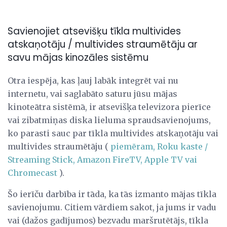
Savienojiet atsevišķu tīkla multivides
atskaņotāju / multivides straumētāju ar
savu mājas kinozāles sistēmu
Otra iespēja, kas ļauj labāk integrēt vai nu
internetu, vai saglabāto saturu jūsu mājas
kinoteātra sistēmā, ir atsevišķa televizora pierīce
vai zibatmiņas diska lieluma spraudsavienojums,
ko parasti sauc par tīkla multivides atskaņotāju vai
multivides straumētāju (
piemēram, Roku kaste /
Streaming Stick, Amazon FireTV, Apple TV vai
Chromecast
).
Šo ierīču darbība ir tāda, ka tās izmanto mājas tīkla
savienojumu. Citiem vārdiem sakot, ja jums ir vadu
vai (dažos gadījumos) bezvadu maršrutētājs, tīkla