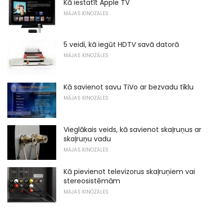
Kā iestatīt Apple TV
MĀJAS KINOZĀLES
5 veidi, kā iegūt HDTV savā datorā
MĀJAS KINOZĀLES
Kā savienot savu TiVo ar bezvadu tīklu
MĀJAS KINOZĀLES
Vieglākais veids, kā savienot skaļruņus ar
skaļruņu vadu
MĀJAS KINOZĀLES
Kā pievienot televizorus skaļruņiem vai
stereosistēmām
MĀJAS KINOZĀLES