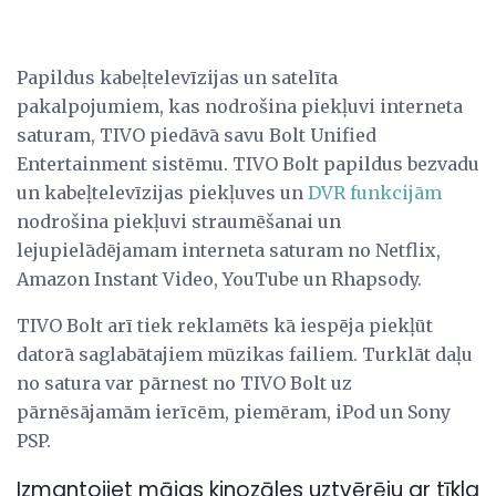
Papildus kabeļtelevīzijas un satelīta
pakalpojumiem, kas nodrošina piekļuvi interneta
saturam, TIVO piedāvā savu Bolt Unified
Entertainment sistēmu. TIVO Bolt papildus bezvadu
un kabeļtelevīzijas piekļuves un
DVR funkcijām
nodrošina piekļuvi straumēšanai un
lejupielādējamam interneta saturam no Netflix,
Amazon Instant Video, YouTube un Rhapsody.
TIVO Bolt arī tiek reklamēts kā iespēja piekļūt
datorā saglabātajiem mūzikas failiem. Turklāt daļu
no satura var pārnest no TIVO Bolt uz
pārnēsājamām ierīcēm, piemēram, iPod un Sony
PSP.
Izmantojiet mājas kinozāles uztvērēju ar tīkla