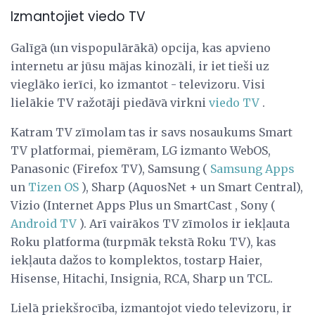
Izmantojiet viedo TV
Galīgā (un vispopulārākā) opcija, kas apvieno
internetu ar jūsu mājas kinozāli, ir iet tieši uz
vieglāko ierīci, ko izmantot - televizoru. Visi
lielākie TV ražotāji piedāvā virkni
viedo TV
.
Katram TV zīmolam tas ir savs nosaukums Smart
TV platformai, piemēram, LG izmanto WebOS,
Panasonic (Firefox TV), Samsung (
Samsung Apps
un
Tizen OS
), Sharp (AquosNet + un Smart Central),
Vizio (Internet Apps Plus un SmartCast , Sony (
Android TV
). Arī vairākos TV zīmolos ir iekļauta
Roku platforma (turpmāk tekstā Roku TV), kas
iekļauta dažos to komplektos, tostarp Haier,
Hisense, Hitachi, Insignia, RCA, Sharp un TCL.
Lielā priekšrocība, izmantojot viedo televizoru, ir