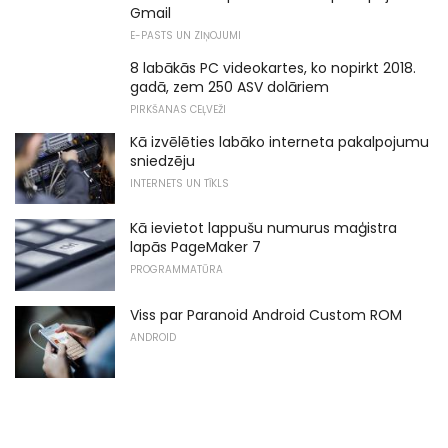
Gmail
E-PASTS UN ZIŅOJUMI
8 labākās PC videokartes, ko nopirkt 2018.
gadā, zem 250 ASV dolāriem
PIRKŠANAS CEĻVEŽI
Kā izvēlēties labāko interneta pakalpojumu
sniedzēju
INTERNETS UN TĪKLS
Kā ievietot lappušu numurus maģistra
lapās PageMaker 7
PROGRAMMATŪRA
Viss par Paranoid Android Custom ROM
ANDROID