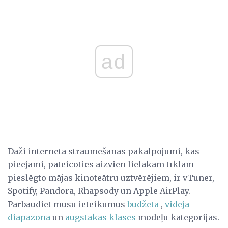
ad
Daži interneta straumēšanas pakalpojumi, kas
pieejami, pateicoties aizvien lielākam tīklam
pieslēgto mājas kinoteātru uztvērējiem, ir vTuner,
Spotify, Pandora, Rhapsody un Apple AirPlay.
Pārbaudiet mūsu ieteikumus
budžeta
,
vidējā
diapazona
un
augstākās klases
modeļu kategorijās.