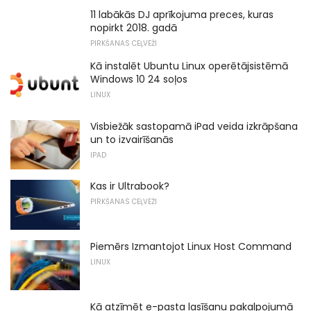
11 labākās DJ aprīkojuma preces, kuras
nopirkt 2018. gadā
PIRKŠANAS CEĻVEŽI
Kā instalēt Ubuntu Linux operētājsistēmā
Windows 10 24 soļos
LINUX
Visbiežāk sastopamā iPad veida izkrāpšana
un to izvairīšanās
IPAD
Kas ir Ultrabook?
PIRKŠANAS CEĻVEŽI
Piemērs Izmantojot Linux Host Command
LINUX
Kā atzīmēt e-pasta lasīšanu pakalpojumā