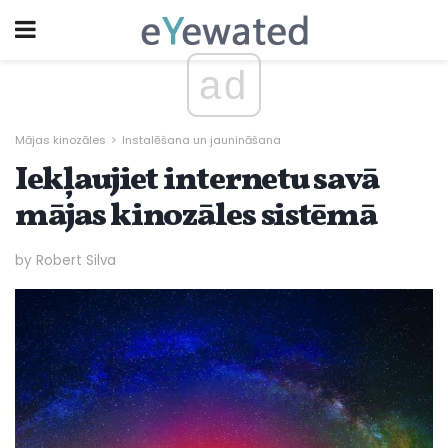
ad
Mājas kinozāles
Instalēšana un jaunināšana
Iekļaujiet internetu savā
mājas kinozāles sistēmā
by Robert Silva