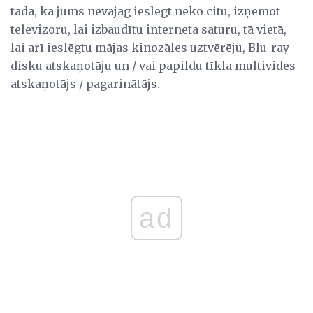
tāda, ka jums nevajag ieslēgt neko citu, izņemot
televizoru, lai izbaudītu interneta saturu, tā vietā,
lai arī ieslēgtu mājas kinozāles uztvērēju, Blu-ray
disku atskaņotāju un / vai papildu tīkla multivides
atskaņotājs / pagarinātājs.
ad